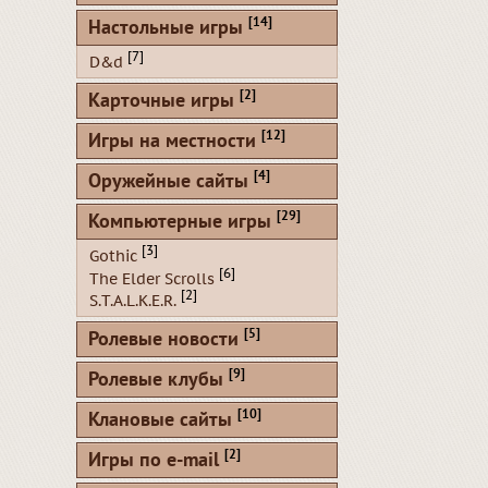
[14]
Настольные игры
[7]
D&d
[2]
Карточные игры
[12]
Игры на местности
[4]
Оружейные сайты
[29]
Компьютерные игры
[3]
Gothic
[6]
The Elder Scrolls
[2]
S.T.A.L.K.E.R.
[5]
Ролевые новости
[9]
Ролевые клубы
[10]
Клановые сайты
[2]
Игры по e-mail