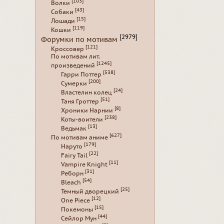
[103]
Волки
[43]
Собаки
[15]
Лошади
[119]
Кошки
[2979]
Форумки по мотивам
[121]
Кроссовер
По мотивам лит.
[1245]
произведений
[538]
Гарри Поттер
[200]
Сумерки
[24]
Властелин колец
[51]
Таня Гроттер
[8]
Хроники Нарнии
[238]
Коты-воители
[13]
Ведьмак
[627]
По мотивам аниме
[179]
Наруто
[22]
Fairy Tail
[11]
Vampire Knight
[31]
Реборн
[54]
Bleach
[25]
Темный дворецкий
[12]
One Piece
[15]
Покемоны
[44]
Сейлор Мун