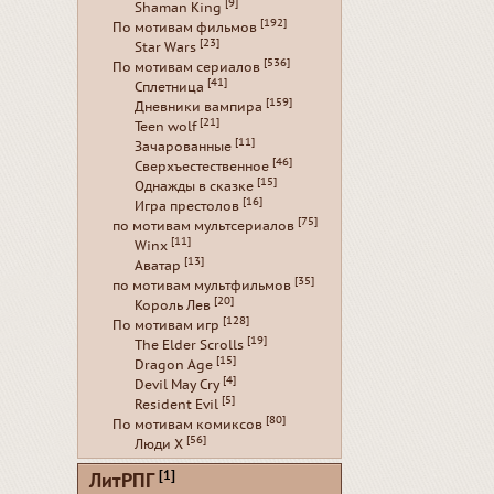
[9]
Shaman King
[192]
По мотивам фильмов
[23]
Star Wars
[536]
По мотивам сериалов
[41]
Сплетница
[159]
Дневники вампира
[21]
Teen wolf
[11]
Зачарованные
[46]
Сверхъестественное
[15]
Однажды в сказке
[16]
Игра престолов
[75]
по мотивам мультсериалов
[11]
Winx
[13]
Аватар
[35]
по мотивам мультфильмов
[20]
Король Лев
[128]
По мотивам игр
[19]
The Elder Scrolls
[15]
Dragon Age
[4]
Devil May Cry
[5]
Resident Evil
[80]
По мотивам комиксов
[56]
Люди Х
[1]
ЛитРПГ