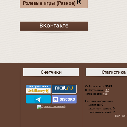
[4]
Ролевые игры (Разное)
ВКонтакте
Счетчики
Статистика
Сайтов всего:
5343
В Отстойнике:
47
Тэгов всего:
465
Сегодня добавлено
...сайтов:
0
...комментариев:
0
...пользователей:
2
Полная 