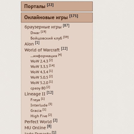
[22]
Порталы
[171]
Онлайновые игры
[87]
браузерные игры
[19]
Dwar
[39]
Бойцовский клуб
[1]
Aion
[22]
World of Warcraft
[4]
...информация
[2]
WoW 2.4.3
[14]
WoW 3.3.5
[1]
WoW 4.3.4
[2]
WoW 5.0.5
[1]
WoW 5.2.0
[2]
сразу 80
[12]
Lineage II
[1]
Freya
[3]
Interlude
[1]
Gracia
[2]
High Five
[2]
Perfect World
[8]
MU Online
[1]