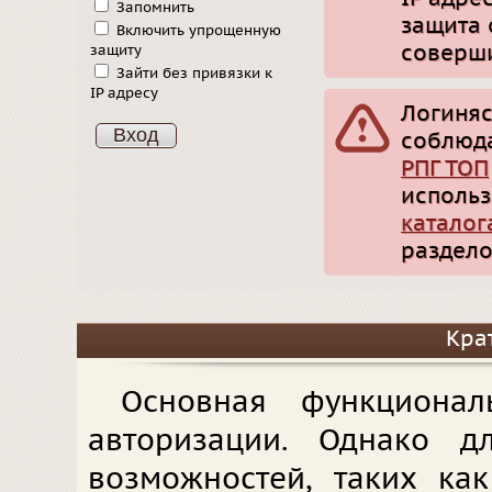
Запомнить
защита 
Включить упрощенную
соверши
защиту
Зайти без привязки к
IP адресу
Логиняс
соблюд
РПГ ТОП
использ
каталог
раздело
Кра
Основная функционал
авторизации. Однако д
возможностей, таких ка