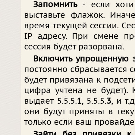
Запомнить
- если хоти
выставьте флажок. Инач
время текущей сессии. Се
IP адресу. При смене п
сессия будет разорвана.
Включить упрощенную 
постоянно сбрасывается се
будет привязана к подсет
цифра учтена не будет).
выдает 5.5.5.
1
, 5.5.5.
3
, и т
они будут приняты в теку
только если ваш провайдер
Зайти без привязки к