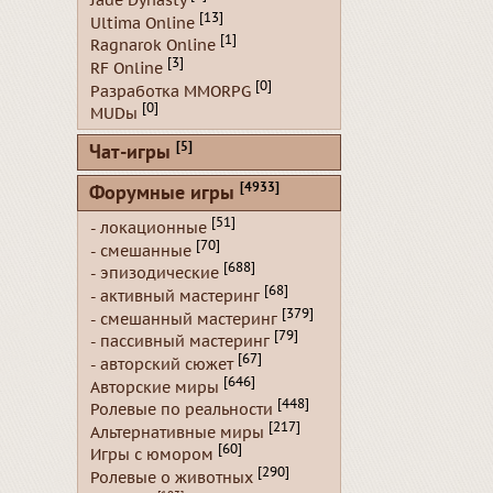
Jade Dynasty
[13]
Ultima Online
[1]
Ragnarok Online
[3]
RF Online
[0]
Разработка MMORPG
[0]
MUDы
[5]
Чат-игры
[4933]
Форумные игры
[51]
- локационные
[70]
- смешанные
[688]
- эпизодические
[68]
- активный мастеринг
[379]
- смешанный мастеринг
[79]
- пассивный мастеринг
[67]
- авторский сюжет
[646]
Авторские миры
[448]
Ролевые по реальности
[217]
Альтернативные миры
[60]
Игры с юмором
[290]
Ролевые о животных