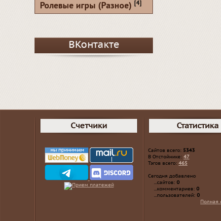
[4]
Ролевые игры (Разное)
ВКонтакте
Счетчики
Статистика
Сайтов всего:
5343
В Отстойнике:
47
Тэгов всего:
465
Сегодня добавлено
...сайтов:
0
...комментариев:
0
...пользователей:
0
Полная 