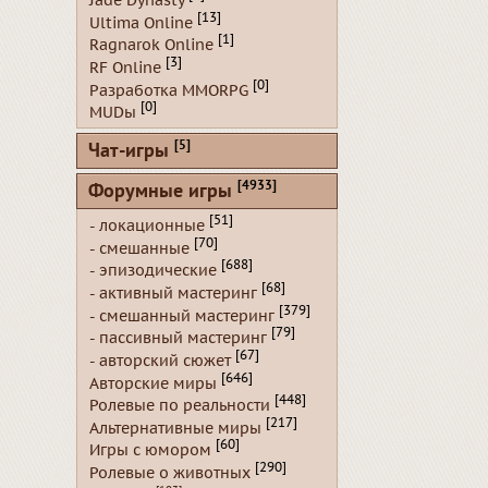
Jade Dynasty
[13]
Ultima Online
[1]
Ragnarok Online
[3]
RF Online
[0]
Разработка MMORPG
[0]
MUDы
[5]
Чат-игры
[4933]
Форумные игры
[51]
- локационные
[70]
- смешанные
[688]
- эпизодические
[68]
- активный мастеринг
[379]
- смешанный мастеринг
[79]
- пассивный мастеринг
[67]
- авторский сюжет
[646]
Авторские миры
[448]
Ролевые по реальности
[217]
Альтернативные миры
[60]
Игры с юмором
[290]
Ролевые о животных