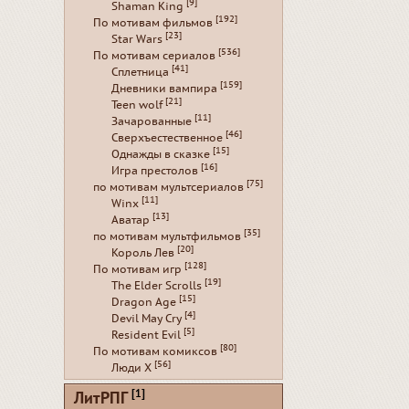
[9]
Shaman King
[192]
По мотивам фильмов
[23]
Star Wars
[536]
По мотивам сериалов
[41]
Сплетница
[159]
Дневники вампира
[21]
Teen wolf
[11]
Зачарованные
[46]
Сверхъестественное
[15]
Однажды в сказке
[16]
Игра престолов
[75]
по мотивам мультсериалов
[11]
Winx
[13]
Аватар
[35]
по мотивам мультфильмов
[20]
Король Лев
[128]
По мотивам игр
[19]
The Elder Scrolls
[15]
Dragon Age
[4]
Devil May Cry
[5]
Resident Evil
[80]
По мотивам комиксов
[56]
Люди Х
[1]
ЛитРПГ