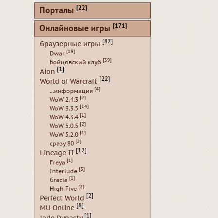
[22]
Порталы
[171]
Онлайновые игры
[87]
браузерные игры
[19]
Dwar
[39]
Бойцовский клуб
[1]
Aion
[22]
World of Warcraft
[4]
...информация
[2]
WoW 2.4.3
[14]
WoW 3.3.5
[1]
WoW 4.3.4
[2]
WoW 5.0.5
[1]
WoW 5.2.0
[2]
сразу 80
[12]
Lineage II
[1]
Freya
[3]
Interlude
[1]
Gracia
[2]
High Five
[2]
Perfect World
[8]
MU Online
[1]