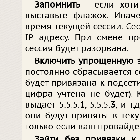
Запомнить
- если хоти
выставьте флажок. Инач
время текущей сессии. Се
IP адресу. При смене п
сессия будет разорвана.
Включить упрощенную 
постоянно сбрасывается се
будет привязана к подсет
цифра учтена не будет).
выдает 5.5.5.
1
, 5.5.5.
3
, и т
они будут приняты в теку
только если ваш провайдер
Зайти без привязки к