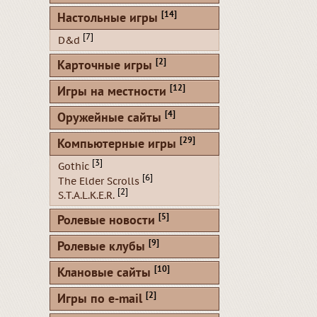
[14]
Настольные игры
[7]
D&d
[2]
Карточные игры
[12]
Игры на местности
[4]
Оружейные сайты
[29]
Компьютерные игры
[3]
Gothic
[6]
The Elder Scrolls
[2]
S.T.A.L.K.E.R.
[5]
Ролевые новости
[9]
Ролевые клубы
[10]
Клановые сайты
[2]
Игры по e-mail