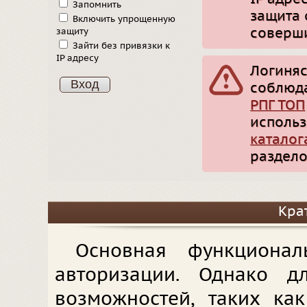
Запомнить
защита 
Включить упрощенную
соверши
защиту
Зайти без привязки к
IP адресу
Логиняс
соблюд
РПГ ТОП
использ
каталог
раздело
Кра
Основная функционал
авторизации. Однако д
возможностей, таких ка