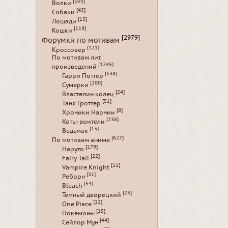
[103]
Волки
[43]
Собаки
[15]
Лошади
[119]
Кошки
[2979]
Форумки по мотивам
[121]
Кроссовер
По мотивам лит.
[1245]
произведений
[538]
Гарри Поттер
[200]
Сумерки
[24]
Властелин колец
[51]
Таня Гроттер
[8]
Хроники Нарнии
[238]
Коты-воители
[13]
Ведьмак
[627]
По мотивам аниме
[179]
Наруто
[22]
Fairy Tail
[11]
Vampire Knight
[31]
Реборн
[54]
Bleach
[25]
Темный дворецкий
[12]
One Piece
[15]
Покемоны
[44]
Сейлор Мун