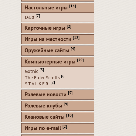
[14]
Настольные игры
[7]
D&d
[2]
Карточные игры
[12]
Игры на местности
[4]
Оружейные сайты
[29]
Компьютерные игры
[3]
Gothic
[6]
The Elder Scrolls
[2]
S.T.A.L.K.E.R.
[5]
Ролевые новости
[9]
Ролевые клубы
[10]
Клановые сайты
[2]
Игры по e-mail