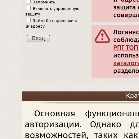
Запомнить
защита 
Включить упрощенную
соверши
защиту
Зайти без привязки к
IP адресу
Логиняс
соблюд
РПГ ТОП
использ
каталог
раздело
Кра
Основная функционал
авторизации. Однако д
возможностей, таких ка