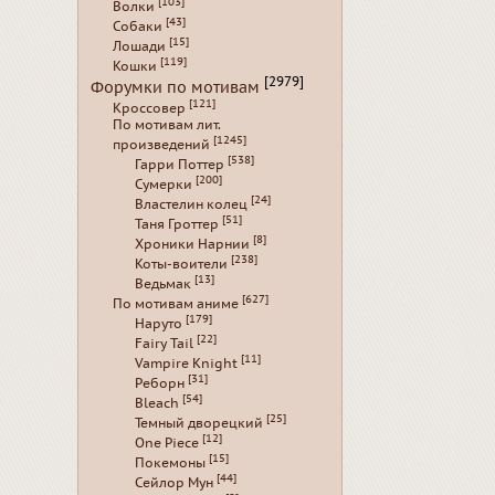
[103]
Волки
[43]
Собаки
[15]
Лошади
[119]
Кошки
[2979]
Форумки по мотивам
[121]
Кроссовер
По мотивам лит.
[1245]
произведений
[538]
Гарри Поттер
[200]
Сумерки
[24]
Властелин колец
[51]
Таня Гроттер
[8]
Хроники Нарнии
[238]
Коты-воители
[13]
Ведьмак
[627]
По мотивам аниме
[179]
Наруто
[22]
Fairy Tail
[11]
Vampire Knight
[31]
Реборн
[54]
Bleach
[25]
Темный дворецкий
[12]
One Piece
[15]
Покемоны
[44]
Сейлор Мун