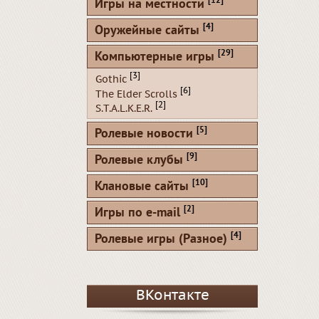
[12]
Игры на местности
[4]
Оружейные сайты
[29]
Компьютерные игры
[3]
Gothic
[6]
The Elder Scrolls
[2]
S.T.A.L.K.E.R.
[5]
Ролевые новости
[9]
Ролевые клубы
[10]
Клановые сайты
[2]
Игры по e-mail
[4]
Ролевые игры (Разное)
ВКонтакте