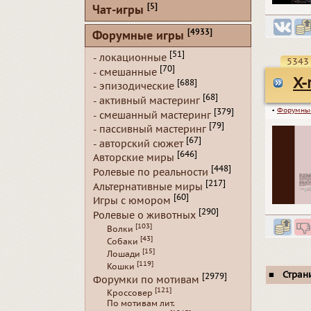
[5]
Чат-игры
[4933]
Форумные игры
[51]
- локационные
5343
[70]
- смешанные
X-
[688]
- эпизодические
[68]
- активный мастеринг
▪
Форумны
[379]
- смешанный мастеринг
[79]
- пассивный мастеринг
[67]
- авторский сюжет
[646]
Авторские миры
[448]
Ролевые по реальности
[217]
Альтернативные миры
[60]
Игры с юмором
[290]
Ролевые о животных
[103]
Волки
[43]
Собаки
[15]
Лошади
[119]
Кошки
■
Стран
[2979]
Форумки по мотивам
[121]
Кроссовер
По мотивам лит.