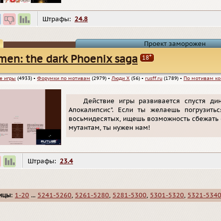
Штрафы:
24.8
Проект заморожен
+
men: the dark Phoenix saga
18
е игры
(4933)
▪
Форумки по мотивам
(2979)
▪
Люди Х
(56)
▪
rusff.ru
(1789)
▪
По мотивам ко
Действие игры развивается спустя ди
Апокалипсис". Если ты желаешь погрузит
восьмидесятых, ищешь возможность сбежать 
мутантам, ты нужен нам!
Штрафы:
23.4
ицы
:
1-20
...
5241-5260
,
5261-5280
,
5281-5300
,
5301-5320
,
5321-534