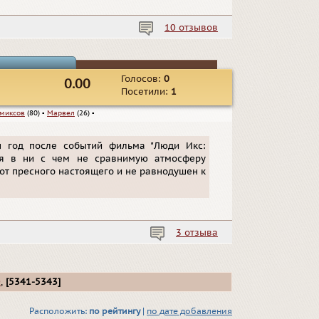
10 отзывов
Голосов:
0
0.00
Посетили:
1
миксов
(80)
▪
Марвел
(26)
▪
н год после событий фильма "Люди Икс:
ься в ни с чем не сравнимую атмосферу
от пресного настоящего и не равнодушен к
3 отзыва
0
,
[5341-5343]
Расположить:
по рейтингу
|
по дате добавления