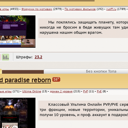
е игры
(4933)
▪
Форумки по мотивам
(2979)
▪
По мотивам фильмов
(192)
▪
rusff.ru
(1789)
Мы поклялись защищать планету, котор
никогда не бросим в беде живущих там уди
нарушена нашим общим врагом.
Штрафы:
23.2
Без кнопки Топа
+
d paradise reborn
16
ые игры
(171)
▪
Ultima Online
(13)
▪
домен 2 уровня
(215)
▪
PvP
(11)
▪
PvE
(8)
▪
Классовый Ультима Онлайн PVP/PVE серв
три фракции, новые территории, уникальн
получи 10 уровень, и проф. аккаунт в подарок