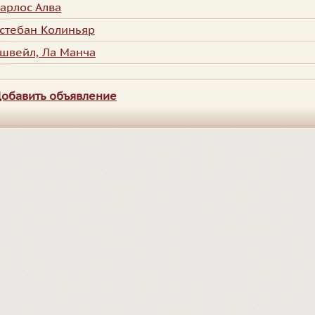
арлос Алва
стебан Колиньяр
швейл, Ла Манча
обавить объявление