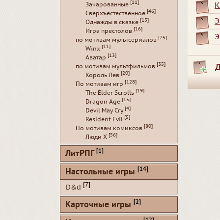
[11]
К
Зачарованные
[46]
Сверхъестественное
Э
[15]
Однажды в сказке
[16]
Игра престолов
Э
[75]
по мотивам мультсериалов
[11]
Winx
[13]
Аватар
[35]
Д
по мотивам мультфильмов
[20]
Король Лев
[128]
По мотивам игр
[19]
The Elder Scrolls
[15]
Dragon Age
[4]
Devil May Cry
[5]
Resident Evil
[80]
По мотивам комиксов
[56]
Люди Х
[1]
ЛитРПГ
[14]
Настольные игры
[7]
D&d
[2]
Карточные игры