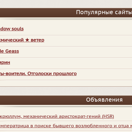
Популярные сайт
adow souls
смический ★ ветер
de Geass
ирин
ты-воители. Отголоски прошлого
Объявления
крюллум, механический аристократ-гений (HSR)
мператрица в поиске бывшего возлюбленного и отца