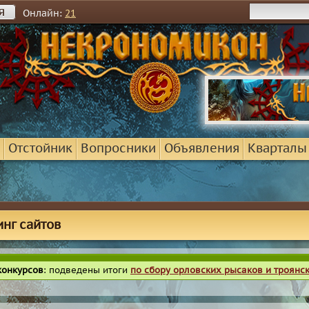
я
Онлайн:
21
Отстойник
Вопросники
Объявления
Кварталы
инг сайтов
конкурсов
: подведены итоги
по сбору орловских рысаков и троянс