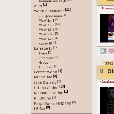
Бойцовский клуб
[1]
Aion
▪
Форумны
[22]
World of Warcraft
[4]
...информация
[2]
WoW 2.4.3
[14]
WoW 3.3.5
[1]
WoW 4.3.4
[2]
WoW 5.0.5
[1]
WoW 5.2.0
[2]
сразу 80
[12]
Lineage II
[1]
Freya
[3]
Interlude
[1]
Gracia
5342
[2]
High Five
Ol
[2]
Perfect World
[8]
MU Online
[1]
▪
Онлайнов
Jade Dynasty
[13]
Ultima Online
[1]
Ragnarok Online
[3]
RF Online
[0]
Разработка MMORPG
[0]
MUDы