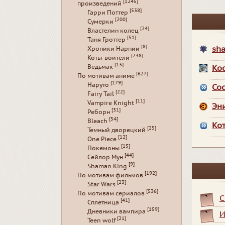
[1245]
произведений
[538]
Гарри Поттер
[200]
Сумерки
[24]
Властелин колец
[51]
Таня Гроттер
[8]
sh
Хроники Нарнии
[238]
Коты-воители
[13]
Ведьмак
Ко
[627]
По мотивам аниме
[179]
Наруто
Co
[22]
Fairy Tail
[11]
Vampire Knight
Эн
[31]
Реборн
[54]
Bleach
Ко
[25]
Темный дворецкий
[12]
One Piece
[15]
Покемоны
[44]
Сейлор Мун
[9]
Shaman King
[192]
По мотивам фильмов
[23]
Star Wars
[536]
По мотивам сериалов
С
[41]
Сплетница
[159]
Дневники вампира
И
[21]
Teen wolf