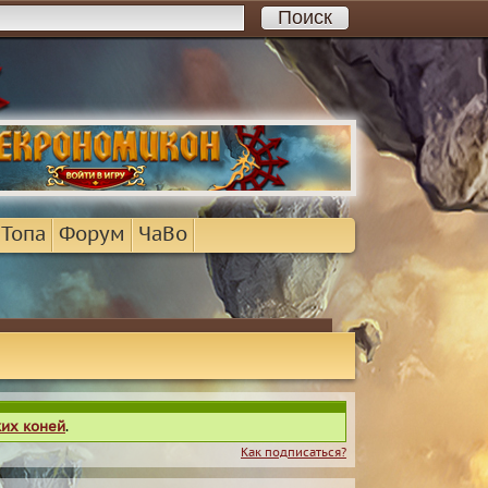
 Топа
Форум
ЧаВо
ких коней
.
Как подписаться?