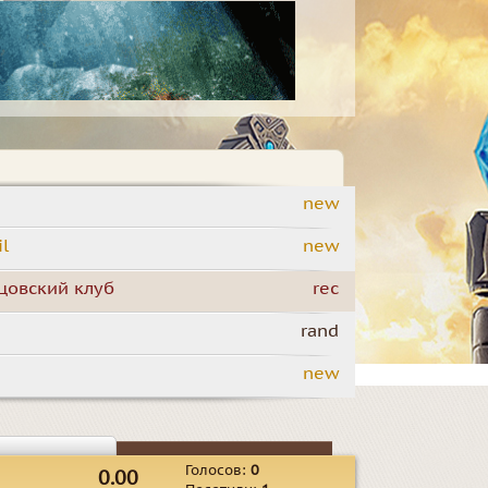
new
il
new
йцовский клуб
rec
rand
new
Голосов:
0
0.00