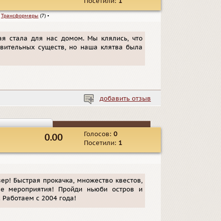
Посетили:
1
▪
Трансформеры
(7)
▪
ая стала для нас домом. Мы клялись, что
вительных существ, но наша клятва была
добавить отзыв
Голосов:
0
0.00
Посетили:
1
ер! Быстрая прокачка, множество квестов,
ые мероприятия! Пройди ньюби остров и
! Работаем с 2004 года!