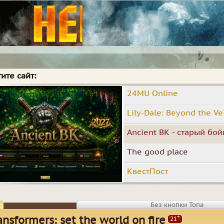
ите сайт:
24MU Online
Lily-Dale: Beyond the Ve
Ancient BK - старый бо
The good place
КвестПост
Без кнопки Топа
+
ansformers: set the world on fire
21