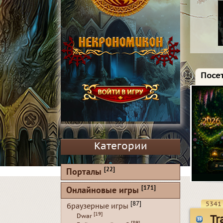
Посет
Категории
[22]
Порталы
[171]
Онлайновые игры
5341
[87]
браузерные игры
[19]
Dwar
Tr
[39]