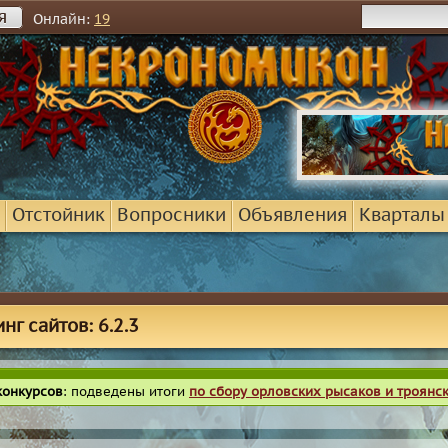
я
Онлайн:
19
Отстойник
Вопросники
Объявления
Кварталы
нг сайтов: 6.2.3
конкурсов
: подведены итоги
по сбору орловских рысаков и троянс