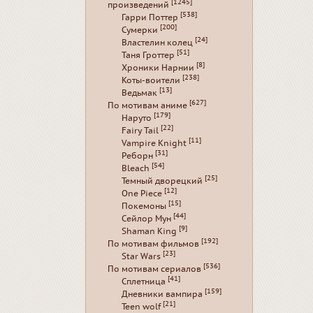
[1245]
произведений
[538]
Гарри Поттер
[200]
Сумерки
[24]
Властелин колец
[51]
Таня Гроттер
[8]
Хроники Нарнии
[238]
Коты-воители
[13]
Ведьмак
[627]
По мотивам аниме
[179]
Наруто
[22]
Fairy Tail
[11]
Vampire Knight
[31]
Реборн
[54]
Bleach
[25]
Темный дворецкий
[12]
One Piece
[15]
Покемоны
[44]
Сейлор Мун
[9]
Shaman King
[192]
По мотивам фильмов
[23]
Star Wars
[536]
По мотивам сериалов
[41]
Сплетница
[159]
Дневники вампира
[21]
Teen wolf