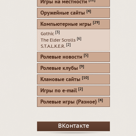
[12]
Игры на местности
[4]
Оружейные сайты
[29]
Компьютерные игры
[3]
Gothic
[6]
The Elder Scrolls
[2]
S.T.A.L.K.E.R.
[5]
Ролевые новости
[9]
Ролевые клубы
[10]
Клановые сайты
[2]
Игры по e-mail
[4]
Ролевые игры (Разное)
ВКонтакте