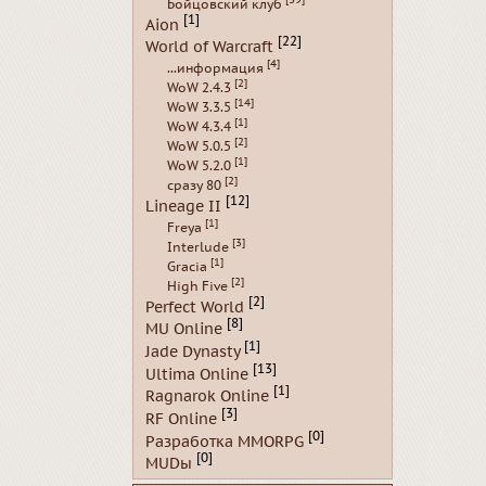
Бойцовский клуб
[1]
Aion
[22]
World of Warcraft
[4]
...информация
[2]
WoW 2.4.3
[14]
WoW 3.3.5
[1]
WoW 4.3.4
[2]
WoW 5.0.5
[1]
WoW 5.2.0
[2]
сразу 80
[12]
Lineage II
[1]
Freya
[3]
Interlude
[1]
Gracia
[2]
High Five
[2]
Perfect World
[8]
MU Online
[1]
Jade Dynasty
[13]
Ultima Online
[1]
Ragnarok Online
[3]
RF Online
[0]
Разработка MMORPG
[0]
MUDы