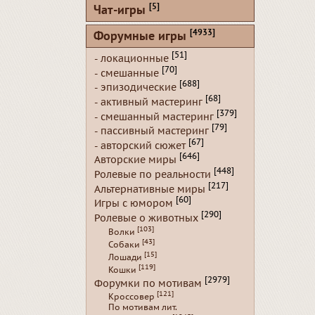
[5]
Чат-игры
[4933]
Форумные игры
[51]
- локационные
[70]
- смешанные
[688]
- эпизодические
[68]
- активный мастеринг
[379]
- смешанный мастеринг
[79]
- пассивный мастеринг
[67]
- авторский сюжет
[646]
Авторские миры
[448]
Ролевые по реальности
[217]
Альтернативные миры
[60]
Игры с юмором
[290]
Ролевые о животных
[103]
Волки
[43]
Собаки
[15]
Лошади
[119]
Кошки
[2979]
Форумки по мотивам
[121]
Кроссовер
По мотивам лит.