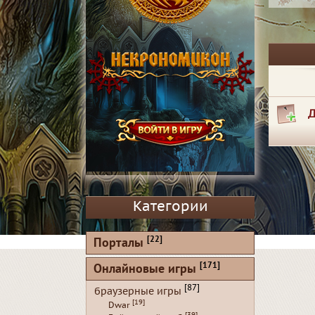
Д
Категории
[22]
Порталы
[171]
Онлайновые игры
[87]
браузерные игры
[19]
Dwar
[39]