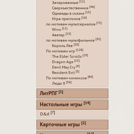
[11]
Зачарованные
[46]
Сверхъестественное
[15]
Однажды в сказке
[16]
Игра престолов
[75]
по мотивам мультсериалов
[11]
Winx
[13]
Аватар
[35]
по мотивам мультфильмов
[20]
Король Лев
[128]
По мотивам игр
[19]
The Elder Scrolls
[15]
Dragon Age
[4]
Devil May Cry
[5]
Resident Evil
[80]
По мотивам комиксов
[56]
Люди Х
[1]
ЛитРПГ
[14]
Настольные игры
[7]
D&d
[2]
Карточные игры