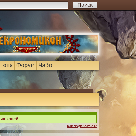
 Топа
Форум
ЧаВо
ких коней
.
Как подписаться?