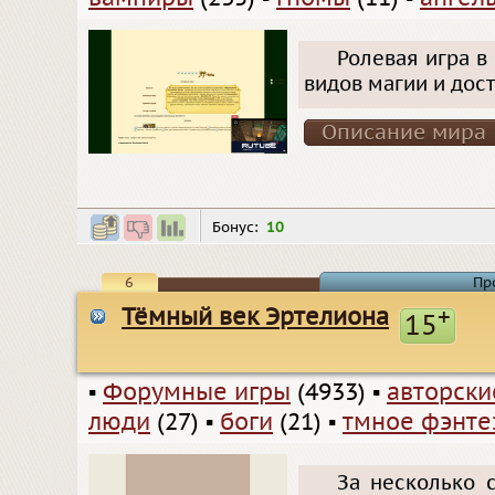
Ролевая игра в
видов магии и дос
Описание мира
Бонус:
10
6
Пр
Тёмный век Эртелиона
+
15
▪
Форумные игры
(4933)
▪
авторск
люди
(27)
▪
боги
(21)
▪
тмное фэнте
За несколько с