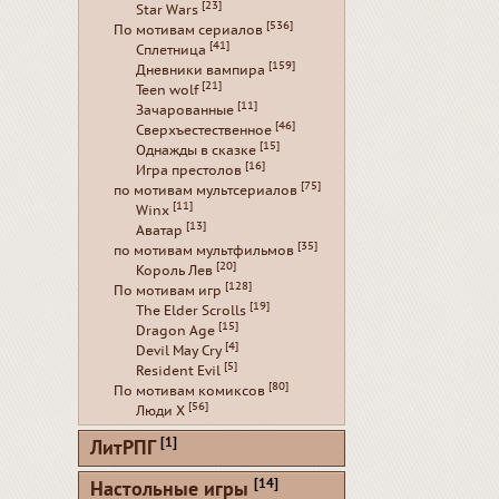
[23]
Star Wars
[536]
По мотивам сериалов
[41]
Сплетница
[159]
Дневники вампира
[21]
Teen wolf
[11]
Зачарованные
[46]
Сверхъестественное
[15]
Однажды в сказке
[16]
Игра престолов
[75]
по мотивам мультсериалов
[11]
Winx
[13]
Аватар
[35]
по мотивам мультфильмов
[20]
Король Лев
[128]
По мотивам игр
[19]
The Elder Scrolls
[15]
Dragon Age
[4]
Devil May Cry
[5]
Resident Evil
[80]
По мотивам комиксов
[56]
Люди Х
[1]
ЛитРПГ
[14]
Настольные игры