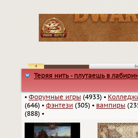
4
Б
Теряя нить - плутаешь в лабиринт
▪
Форумные игры
(4933)
▪
Колледжи
(646)
▪
фэнтези
(305)
▪
вампиры
(23
(888)
▪