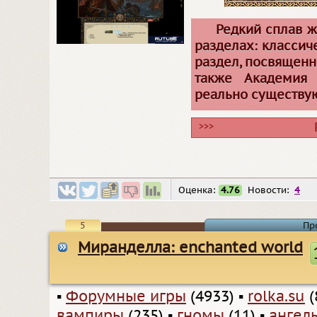
Редкий сплав ж
разделах: классич
раздел, посвященн
также Академия
реально существу
>>>
Оценка:
4.76
Новости:
4
5
Пр
Миранделла: enchanted world
▪
Форумные игры
(4933)
▪
rolka.su
(
вампиры
(235)
▪
гномы
(11)
▪
ангел