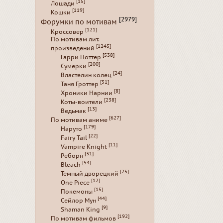
[15]
Лошади
[119]
Кошки
[2979]
Форумки по мотивам
[121]
Кроссовер
По мотивам лит.
[1245]
произведений
[538]
Гарри Поттер
[200]
Сумерки
[24]
Властелин колец
[51]
Таня Гроттер
[8]
Хроники Нарнии
[238]
Коты-воители
[13]
Ведьмак
[627]
По мотивам аниме
[179]
Наруто
[22]
Fairy Tail
[11]
Vampire Knight
[31]
Реборн
[54]
Bleach
[25]
Темный дворецкий
[12]
One Piece
[15]
Покемоны
[44]
Сейлор Мун
[9]
Shaman King
[192]
По мотивам фильмов