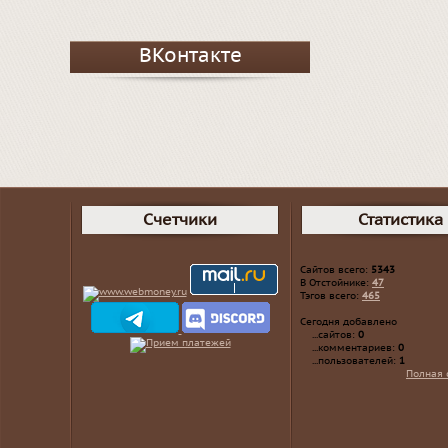
ВКонтакте
Счетчики
Статистика
Сайтов всего:
5343
В Отстойнике:
47
Тэгов всего:
465
Сегодня добавлено
...сайтов:
0
...комментариев:
0
...пользователей:
1
Полная 