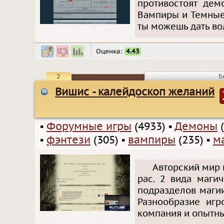
противостоят дем
Вампиры и Темные 
ты можешь дать во
Оценка:
4.43
2
Б
Вишис - калейдоскоп желаний
▪
Форумные игры
(4933)
▪
Демоны
(
▪
фэнтези
(305)
▪
вампиры
(235)
▪
м
Авторский мир 
рас. 2 вида маги
подразделов магии
Разнообразие игр
компания и опытны