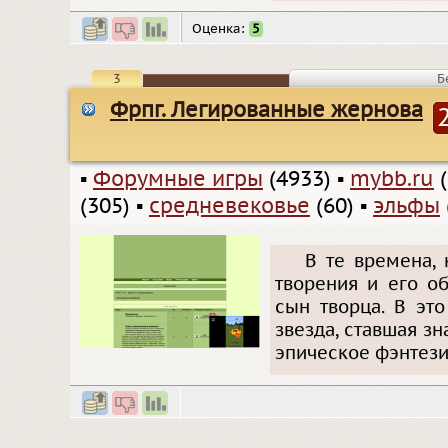
Оценка:
5
3
Б
Фрпг. Легированные жернова
▪
Форумные игры
(4933)
▪
mybb.ru
(
(305)
▪
средневековье
(60)
▪
эльфы
В те времена, 
творения и его о
сын творца. В эт
звезда, ставшая з
эпическое фэнтези