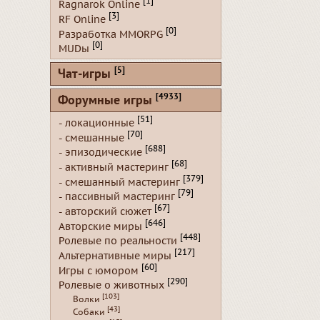
[1]
Ragnarok Online
[3]
RF Online
[0]
Разработка MMORPG
[0]
MUDы
[5]
Чат-игры
[4933]
Форумные игры
[51]
- локационные
[70]
- смешанные
[688]
- эпизодические
[68]
- активный мастеринг
[379]
- смешанный мастеринг
[79]
- пассивный мастеринг
[67]
- авторский сюжет
[646]
Авторские миры
[448]
Ролевые по реальности
[217]
Альтернативные миры
[60]
Игры с юмором
[290]
Ролевые о животных
[103]
Волки
[43]
Собаки