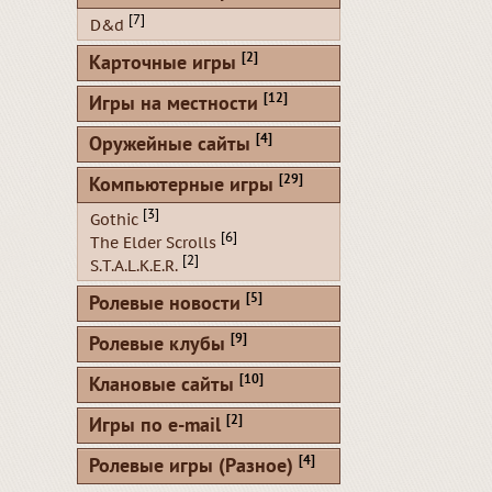
[7]
D&d
[2]
Карточные игры
[12]
Игры на местности
[4]
Оружейные сайты
[29]
Компьютерные игры
[3]
Gothic
[6]
The Elder Scrolls
[2]
S.T.A.L.K.E.R.
[5]
Ролевые новости
[9]
Ролевые клубы
[10]
Клановые сайты
[2]
Игры по e-mail
[4]
Ролевые игры (Разное)