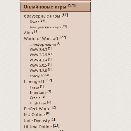
[171]
Онлайновые игры
[87]
браузерные игры
[19]
Dwar
[39]
Бойцовский клуб
[1]
Aion
[22]
World of Warcraft
[4]
...информация
[2]
WoW 2.4.3
[14]
WoW 3.3.5
[1]
WoW 4.3.4
[2]
WoW 5.0.5
[1]
WoW 5.2.0
[2]
сразу 80
[12]
Lineage II
[1]
Freya
[3]
Interlude
[1]
Gracia
[2]
High Five
[2]
Perfect World
[8]
MU Online
[1]
Jade Dynasty
[13]
Ultima Online