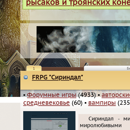
рысаков и троянских кон
1
Б
FRPG "Сириндал"
▪
Форумные игры
(4933)
▪
авторск
средневековье
(60)
▪
вампиры
(235
Сириндал - ми
миролюбивыми 