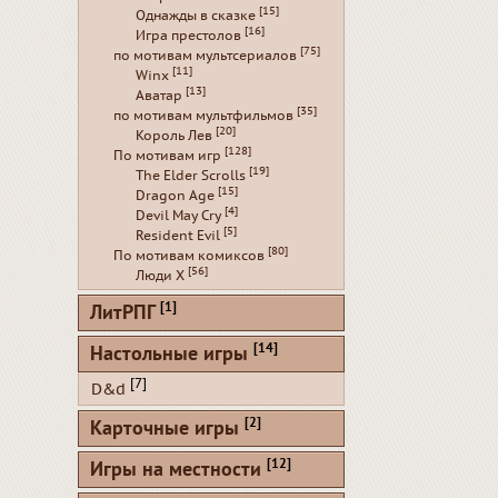
[15]
Однажды в сказке
[16]
Игра престолов
[75]
по мотивам мультсериалов
[11]
Winx
[13]
Аватар
[35]
по мотивам мультфильмов
[20]
Король Лев
[128]
По мотивам игр
[19]
The Elder Scrolls
[15]
Dragon Age
[4]
Devil May Cry
[5]
Resident Evil
[80]
По мотивам комиксов
[56]
Люди Х
[1]
ЛитРПГ
[14]
Настольные игры
[7]
D&d
[2]
Карточные игры
[12]
Игры на местности