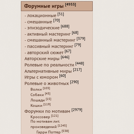
[4933]
Форумные игры
[51]
- локационные
[70]
- смешанные
[688]
- эпизодические
[68]
- активный мастеринг
[379]
- смешанный мастеринг
[79]
- пассивный мастеринг
[67]
- авторский сюжет
[646]
Авторские миры
[448]
Ролевые по реальности
[217]
Альтернативные миры
[60]
Игры с юмором
[290]
Ролевые о животных
[103]
Волки
[43]
Собаки
[15]
Лошади
[119]
Кошки
[2979]
Форумки по мотивам
[121]
Кроссовер
По мотивам лит.
[1245]
произведений
[538]
Гарри Поттер