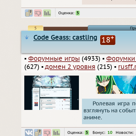
Оценка:
5
5
Пр
Code Geass: castling
+
18
▪
Форумные игры
(4933)
▪
Форумки
(627)
▪
домен 2 уровня
(215)
▪
rusff.
Ролевая игра п
взглянуть на собы
аниме.
Оценка:
5
Бонус:
10
Новости: