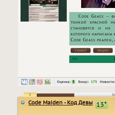
Code Geass – фо
тонкой красной н
становятся и их 
которого написана 
Code Geass реален, 
Сюжет
Акции
>>>
Оценка:
5
Бонус:
175
Новости
2
Б
Code Maiden - Код Девы
+
13