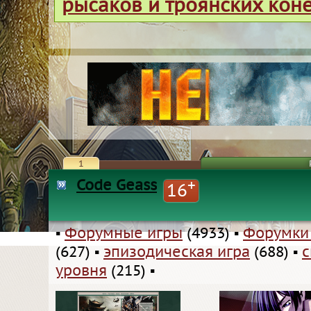
рысаков и троянских кон
1
Code Geass
+
16
▪
Форумные игры
(4933)
▪
Форумки
(627)
▪
эпизодическая игра
(688)
▪
с
уровня
(215)
▪