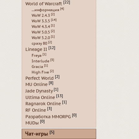
[22]
World of Warcraft
[4]
...информация
[2]
WoW 2.4.3
[14]
WoW 3.3.5
[1]
WoW 4.3.4
[2]
WoW 5.0.5
[1]
WoW 5.2.0
[2]
сразу 80
[12]
Lineage II
[1]
Freya
[3]
Interlude
[1]
Gracia
[2]
High Five
[2]
Perfect World
[8]
MU Online
[1]
Jade Dynasty
[13]
Ultima Online
[1]
Ragnarok Online
[3]
RF Online
[0]
Разработка MMORPG
[0]
MUDы
[5]
Чат-игры