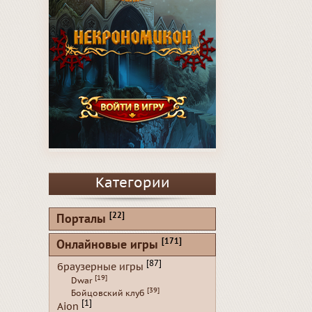
Категории
[22]
Порталы
[171]
Онлайновые игры
[87]
браузерные игры
[19]
Dwar
[39]
Бойцовский клуб
[1]
Aion