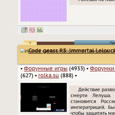
4
Пр
Code geass R3: immortal Lelouc
▪
Форумные игры
(4933)
▪
Форумки
(627)
▪
rolka.su
(888)
▪
Действие разво
смерти Лелуша.
становится Росс
императрицей. Бы
чтобы защитить ми