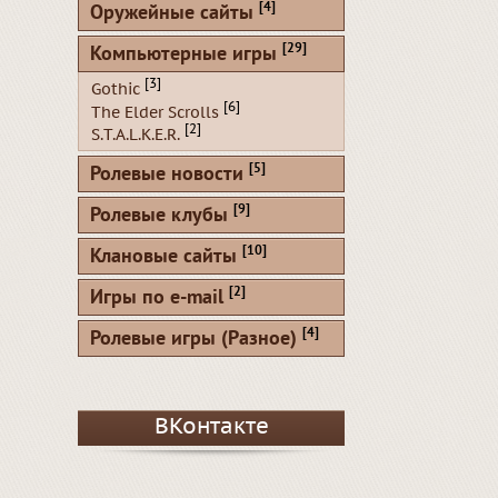
[4]
Оружейные сайты
[29]
Компьютерные игры
[3]
Gothic
[6]
The Elder Scrolls
[2]
S.T.A.L.K.E.R.
[5]
Ролевые новости
[9]
Ролевые клубы
[10]
Клановые сайты
[2]
Игры по e-mail
[4]
Ролевые игры (Разное)
ВКонтакте