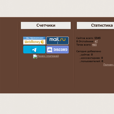
Счетчики
Статистика
Сайтов всего:
5343
В Отстойнике:
47
Тэгов всего:
465
Сегодня добавлено
...сайтов:
0
...комментариев:
0
...пользователей:
0
Полная 