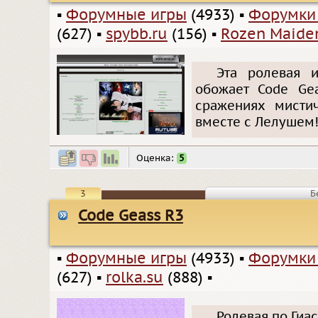
▪
Форумные игры
(4933)
▪
Форумки
(627)
▪
spybb.ru
(156)
▪
Rozen Maide
Эта ролевая и
обожает Code Ge
сражениях мистич
вместе с Лелушем! Э
Оценка:
5
3
Б
Code Geass R3
▪
Форумные игры
(4933)
▪
Форумки
(627)
▪
rolka.su
(888)
▪
Ролевая по Гиас