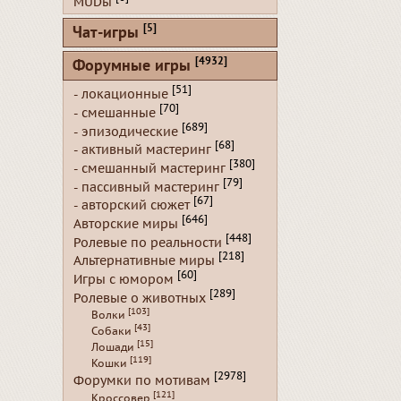
MUDы
[5]
Чат-игры
[4932]
Форумные игры
[51]
- локационные
[70]
- смешанные
[689]
- эпизодические
[68]
- активный мастеринг
[380]
- смешанный мастеринг
[79]
- пассивный мастеринг
[67]
- авторский сюжет
[646]
Авторские миры
[448]
Ролевые по реальности
[218]
Альтернативные миры
[60]
Игры с юмором
[289]
Ролевые о животных
[103]
Волки
[43]
Собаки
[15]
Лошади
[119]
Кошки
[2978]
Форумки по мотивам
[121]
Кроссовер