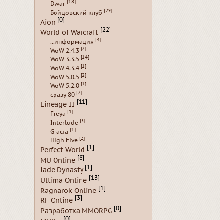
[18]
Dwar
[29]
Бойцовский клуб
[0]
Aion
[22]
World of Warcraft
[4]
...информация
[2]
WoW 2.4.3
[14]
WoW 3.3.5
[1]
WoW 4.3.4
[2]
WoW 5.0.5
[1]
WoW 5.2.0
[2]
сразу 80
[11]
Lineage II
[1]
Freya
[3]
Interlude
[1]
Gracia
[2]
High Five
[1]
Perfect World
[8]
MU Online
[1]
Jade Dynasty
[13]
Ultima Online
[1]
Ragnarok Online
[3]
RF Online
[0]
Разработка MMORPG
[0]