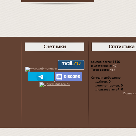
Счетчики
Статистика
Сайтов всего:
5336
В Отстойнике:
47
Тэгов всего:
464
Сегодня добавлено
...сайтов:
0
...комментариев:
0
...пользователей:
0
Полная 