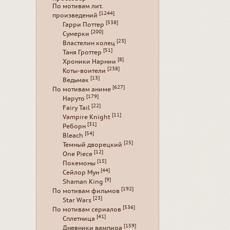
По мотивам лит.
[1244]
произведений
[538]
Гарри Поттер
[200]
Сумерки
[23]
Властелин колец
[51]
Таня Гроттер
[8]
Хроники Нарнии
[238]
Коты-воители
[13]
Ведьмак
[627]
По мотивам аниме
[179]
Наруто
[22]
Fairy Tail
[11]
Vampire Knight
[31]
Реборн
[54]
Bleach
[25]
Темный дворецкий
[12]
One Piece
[15]
Покемоны
[44]
Сейлор Мун
[9]
Shaman King
[192]
По мотивам фильмов
[23]
Star Wars
[536]
По мотивам сериалов
[41]
Сплетница
[159]
Дневники вампира