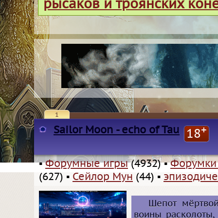
рысаков и троянских кон
1
Sailor Moon - echo of Tau
+
18
▪
Форумные игры
(4932)
▪
Форумки
(627)
▪
Сейлор Мун
(44)
▪
эпизодиче
Шепот мёртвой
воины расколоты,