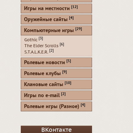
[12]
Игры на местности
[4]
Оружейные сайты
[29]
Компьютерные игры
[3]
Gothic
[6]
The Elder Scrolls
[2]
S.T.A.L.K.E.R.
[5]
Ролевые новости
[9]
Ролевые клубы
[10]
Клановые сайты
[2]
Игры по e-mail
[4]
Ролевые игры (Разное)
ВКонтакте