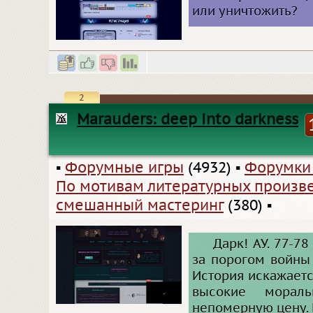
или уничтожить?
2
Marauders: deep into darkness
▪
Форумные игры
(4932)
▪
Форумки
По мотивам литературных произв
смешанный мастеринг
(380)
▪
Дарк! АУ. 77-7
за порогом войны
История искажаетс
высокие мораль
непомерную цену. 