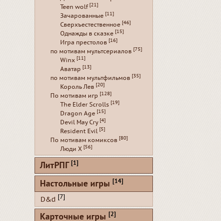
[21]
Teen wolf
[11]
Зачарованные
[46]
Сверхъестественное
[15]
Однажды в сказке
[16]
Игра престолов
[75]
по мотивам мультсериалов
[11]
Winx
[13]
Аватар
[35]
по мотивам мультфильмов
[20]
Король Лев
[128]
По мотивам игр
[19]
The Elder Scrolls
[15]
Dragon Age
[4]
Devil May Cry
[5]
Resident Evil
[80]
По мотивам комиксов
[56]
Люди Х
[1]
ЛитРПГ
[14]
Настольные игры
[7]
D&d
[2]
Карточные игры