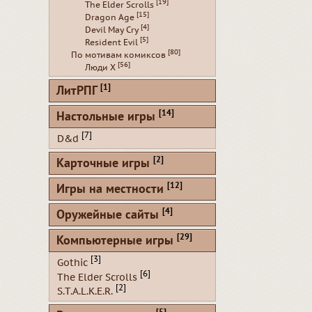
[19]
The Elder Scrolls
[15]
Dragon Age
[4]
Devil May Cry
[5]
Resident Evil
[80]
По мотивам комиксов
[56]
Люди Х
[1]
ЛитРПГ
[14]
Настольные игры
[7]
D&d
[2]
Карточные игры
[12]
Игры на местности
[4]
Оружейные сайты
[29]
Компьютерные игры
[3]
Gothic
[6]
The Elder Scrolls
[2]
S.T.A.L.K.E.R.