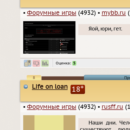
▪
Форумные игры
(4932)
▪
mybb.ru
(
Яой, юри, гет.
Оценка:
5
8
Пр
Life on loan
+
18
▪
Форумные игры
(4932)
▪
rusff.ru
(1
Наши дни. Чел
существуют люд