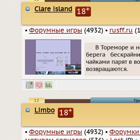
Сlare island
+
18
▪
Форумные игры
(4932)
▪
rusff.ru
(1
В Тореморе и н
берега бескрайн
чайками парят в во
возвращаются.
12
Пр
Limbo
+
18
▪
Форумные игры
(4932)
▪
Форумки