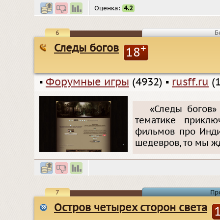
Оценка:
4.2
6
Б
Следы богов
+
18
▪
Форумные игры
(4932)
▪
rusff.ru
(1
«Следы богов»
тематике приклю
фильмов про Инди
шедевров, то мы ж
7
Пр
Остров четырех сторон света