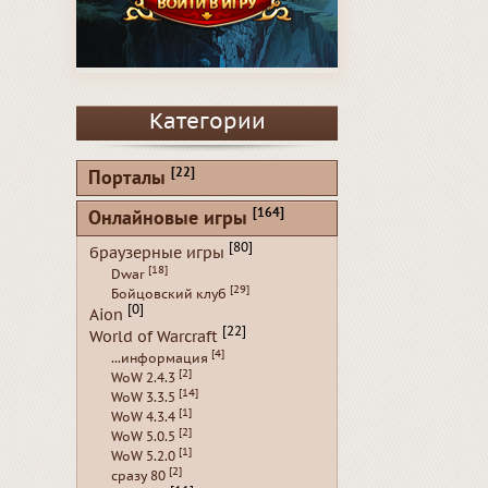
Категории
[22]
Порталы
[164]
Онлайновые игры
[80]
браузерные игры
[18]
Dwar
[29]
Бойцовский клуб
[0]
Aion
[22]
World of Warcraft
[4]
...информация
[2]
WoW 2.4.3
[14]
WoW 3.3.5
[1]
WoW 4.3.4
[2]
WoW 5.0.5
[1]
WoW 5.2.0
[2]
сразу 80