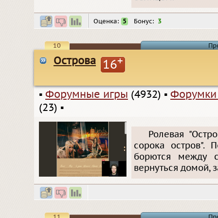
Оценка:
5
Бонус:
3
10
Пр
Острова
+
16
▪
Форумные игры
(4932)
▪
Форумки
(23)
▪
Ролевая "Остр
сорока остров". 
борются между с
вернуться домой, з
11
Пр