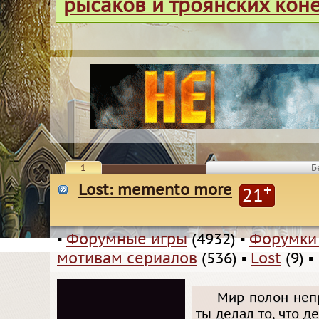
рысаков и троянских кон
1
Б
Lost: memento more
+
21
▪
Форумные игры
(4932)
▪
Форумки
мотивам сериалов
(536)
▪
Lost
(9)
▪
Мир полон непр
ты делал то, что де