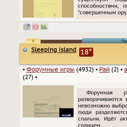
способностями, 
"совершенным ору
9
Пр
Sleeping island
+
18
▪
Форумные игры
(4932)
▪
Рай
(2)
▪
(27)
▪
Форумная р
разворачиваются 
невозможно выбра
люди разделяютс
спальни. Идёт а
солнцем.