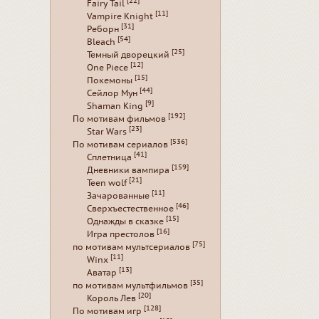
[22]
Fairy Tail
[11]
Vampire Knight
[31]
Реборн
[54]
Bleach
[25]
Темный дворецкий
[12]
One Piece
[15]
Покемоны
[44]
Сейлор Мун
[9]
Shaman King
[192]
По мотивам фильмов
[23]
Star Wars
[536]
По мотивам сериалов
[41]
Сплетница
[159]
Дневники вампира
[21]
Teen wolf
[11]
Зачарованные
[46]
Сверхъестественное
[15]
Однажды в сказке
[16]
Игра престолов
[75]
по мотивам мультсериалов
[11]
Winx
[13]
Аватар
[35]
по мотивам мультфильмов
[20]
Король Лев
[128]
По мотивам игр