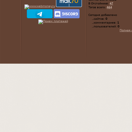
В Отстойнике:
47
Тэгов всего:
464
Сегодня добавлено
...сайтов:
0
...комментариев:
1
...пользователей:
0
Полная 