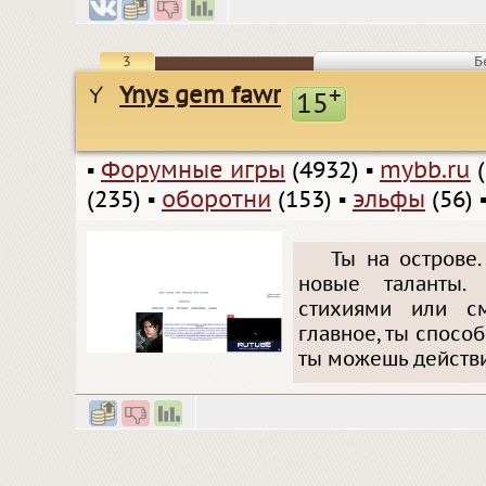
3
Б
Ynys gem fawr
+
15
▪
Форумные игры
(4932)
▪
mybb.ru
(
(235)
▪
оборотни
(153)
▪
эльфы
(56)
Ты на острове.
новые таланты. 
стихиями или с
главное, ты спосо
ты можешь действи