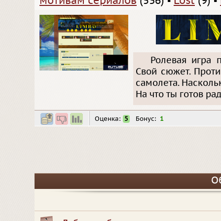
мотивам сериалов
(536)
▪
Lost
(9)
▪
Ролевая игра п
Свой сюжет. Прот
самолета. Насколь
На что ты готов ра
Оценка:
5
Бонус:
1
О