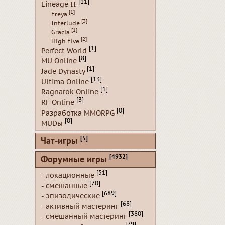
[11]
Lineage II
[1]
Freya
[3]
Interlude
[1]
Gracia
[2]
High Five
[1]
Perfect World
[8]
MU Online
[1]
Jade Dynasty
[13]
Ultima Online
[1]
Ragnarok Online
[3]
RF Online
[0]
Разработка MMORPG
[0]
MUDы
[5]
Чат-игры
[4932]
Форумные игры
[51]
- локационные
[70]
- смешанные
[689]
- эпизодические
[68]
- активный мастеринг
[380]
- смешанный мастеринг
[79]