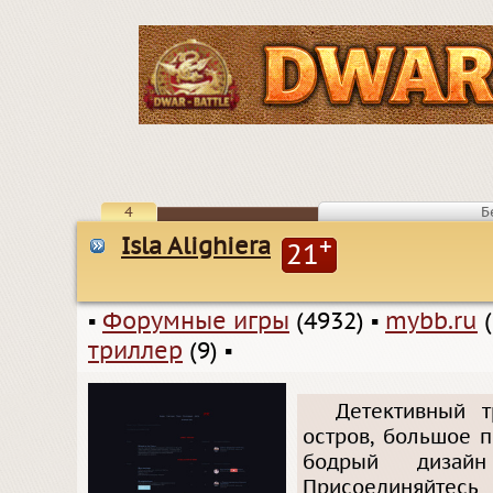
4
Б
Isla Alighiera
+
21
▪
Форумные игры
(4932)
▪
mybb.ru
(
триллер
(9)
▪
Детективный т
остров, большое 
бодрый дизай
Присоединяйтес