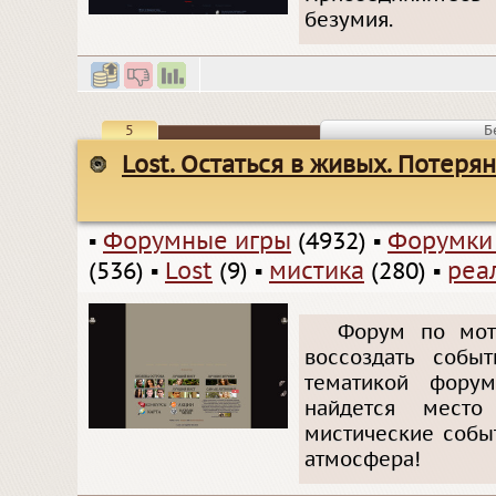
безумия.
5
Б
Lost. Остаться в живых. Потеря
▪
Форумные игры
(4932)
▪
Форумки
(536)
▪
Lost
(9)
▪
мистика
(280)
▪
реа
Форум по мот
воссоздать собы
тематикой фору
найдется место
мистические собы
атмосфера!