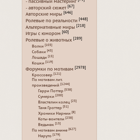
- пассивный мастеринг
[67]
- авторский сюжет
[646]
Авторские миры
[448]
Ролевые по реальности
[218]
Альтернативные миры
[60]
Игры с юмором
[289]
Ролевые о животных
[103]
Волки
[43]
Собаки
[15]
Лошади
[119]
Кошки
[2978]
Форумки по мотивам
[121]
Кроссовер
По мотивам лит.
[1244]
произведений
[538]
Гарри Поттер
[200]
Сумерки
[23]
Властелин колец
[51]
Таня Гроттер
[8]
Хроники Нарнии
[238]
Коты-воители
[13]
Ведьмак
[627]
По мотивам аниме
[179]
Наруто