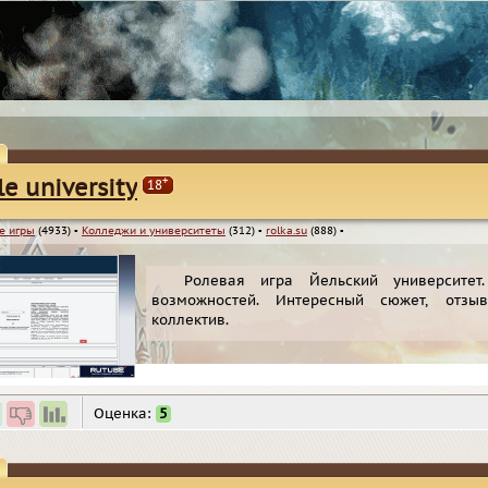
+
le university
18
е игры
(4933)
▪
Колледжи и университеты
(312)
▪
rolka.su
(888)
▪
Ролевая игра Йельский университет
возможностей. Интересный сюжет, отзы
коллектив.
Оценка:
5