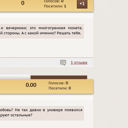
Голосов:
0
0
+1
Посетили:
1
 и вечеринки; это многогранная монета,
й стороны. А с какой именно? Решать тебе.
3 отзыва
Голосов:
0
0.00
Посетили:
0
любовь? Не так давно в универе появился
ируют остальные?