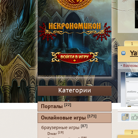
1
Ya
▪
Форумны
Категории
[22]
Порталы
[171]
Онлайновые игры
[87]
браузерные игры
2
[19]
Dwar
[39]