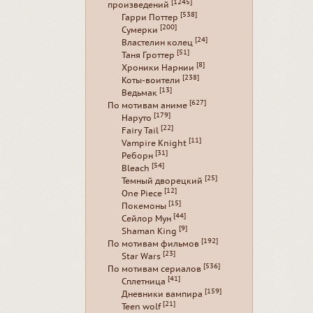
[1245]
произведений
[538]
Гарри Поттер
[200]
Сумерки
[24]
Властелин колец
[51]
Таня Гроттер
[8]
Хроники Нарнии
[238]
Коты-воители
[13]
Ведьмак
[627]
По мотивам аниме
[179]
Наруто
[22]
Fairy Tail
[11]
Vampire Knight
[31]
Реборн
[54]
Bleach
[25]
Темный дворецкий
[12]
One Piece
[15]
Покемоны
[44]
Сейлор Мун
[9]
Shaman King
[192]
По мотивам фильмов
[23]
Star Wars
[536]
По мотивам сериалов
[41]
Сплетница
[159]
Дневники вампира
[21]
Teen wolf