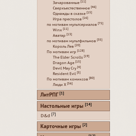
[11]
Зачарованные
[46]
Сверхъестественное
[15]
Однажды в сказке
[16]
Игра престолов
[75]
по мотивам мультсериалов
[11]
Winx
[13]
Аватар
[35]
по мотивам мультфильмов
[20]
Король Лев
[128]
По мотивам игр
[19]
The Elder Scrolls
[15]
Dragon Age
[4]
Devil May Cry
[5]
Resident Evil
[80]
По мотивам комиксов
[56]
Люди Х
[1]
ЛитРПГ
[14]
Настольные игры
[7]
D&d
[2]
Карточные игры