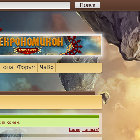
 Топа
Форум
ЧаВо
ких коней
.
Как подписаться?