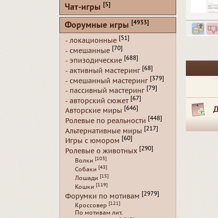
[5]
Чат-игры
[4933]
Форумные игры
[51]
- локационные
[70]
- смешанные
[688]
- эпизодические
[68]
- активный мастеринг
[379]
- смешанный мастеринг
[79]
- пассивный мастеринг
[67]
- авторский сюжет
Д
[646]
Авторские миры
[448]
Ролевые по реальности
[217]
Альтернативные миры
[60]
Игры с юмором
[290]
Ролевые о животных
[103]
Волки
[43]
Собаки
[15]
Лошади
[119]
Кошки
[2979]
Форумки по мотивам
[121]
Кроссовер
По мотивам лит.