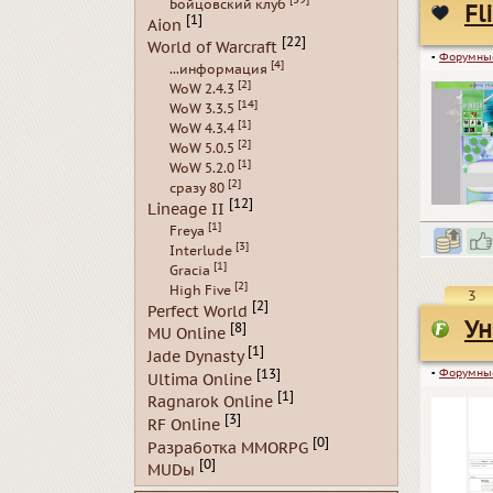
Бойцовский клуб
Fl
[1]
Aion
[22]
World of Warcraft
▪
Форумны
[4]
...информация
[2]
WoW 2.4.3
[14]
WoW 3.3.5
[1]
WoW 4.3.4
[2]
WoW 5.0.5
[1]
WoW 5.2.0
[2]
сразу 80
[12]
Lineage II
[1]
Freya
[3]
Interlude
[1]
Gracia
[2]
High Five
3
[2]
Perfect World
Ун
[8]
MU Online
[1]
Jade Dynasty
▪
Форумны
[13]
Ultima Online
[1]
Ragnarok Online
[3]
RF Online
[0]
Разработка MMORPG
[0]
MUDы