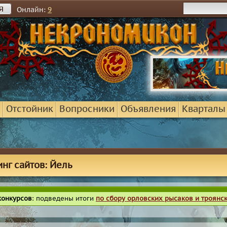
я
Онлайн:
9
Отстойник
Вопросники
Объявления
Кварталы
инг сайтов: Йель
конкурсов
: подведены итоги
по сбору орловских рысаков и троянс