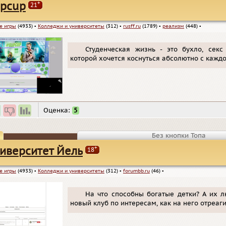
+
ipcup
21
е игры
(4933)
▪
Колледжи и университеты
(312)
▪
rusff.ru
(1789)
▪
реализм
(448)
▪
Студенческая жизнь - это бухло, секс
которой хочется коснуться абсолютно с каждо
Оценка:
5
Без кнопки Топа
+
иверситет Йель
18
е игры
(4933)
▪
Колледжи и университеты
(312)
▪
forumbb.ru
(46)
▪
На что способны богатые детки? А их 
новый клуб по интересам, как на него отреаг