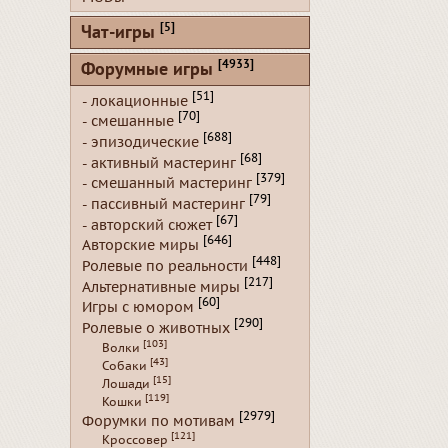
[5]
Чат-игры
[4933]
Форумные игры
[51]
- локационные
[70]
- смешанные
[688]
- эпизодические
[68]
- активный мастеринг
[379]
- смешанный мастеринг
[79]
- пассивный мастеринг
[67]
- авторский сюжет
[646]
Авторские миры
[448]
Ролевые по реальности
[217]
Альтернативные миры
[60]
Игры с юмором
[290]
Ролевые о животных
[103]
Волки
[43]
Собаки
[15]
Лошади
[119]
Кошки
[2979]
Форумки по мотивам
[121]
Кроссовер