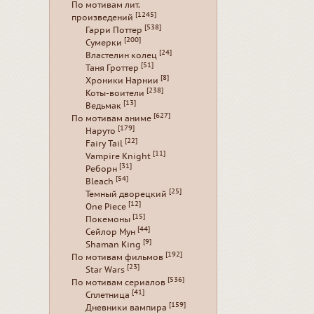
По мотивам лит.
[1245]
произведений
[538]
Гарри Поттер
[200]
Сумерки
[24]
Властелин колец
[51]
Таня Гроттер
[8]
Хроники Нарнии
[238]
Коты-воители
[13]
Ведьмак
[627]
По мотивам аниме
[179]
Наруто
[22]
Fairy Tail
[11]
Vampire Knight
[31]
Реборн
[54]
Bleach
[25]
Темный дворецкий
[12]
One Piece
[15]
Покемоны
[44]
Сейлор Мун
[9]
Shaman King
[192]
По мотивам фильмов
[23]
Star Wars
[536]
По мотивам сериалов
[41]
Сплетница
[159]
Дневники вампира