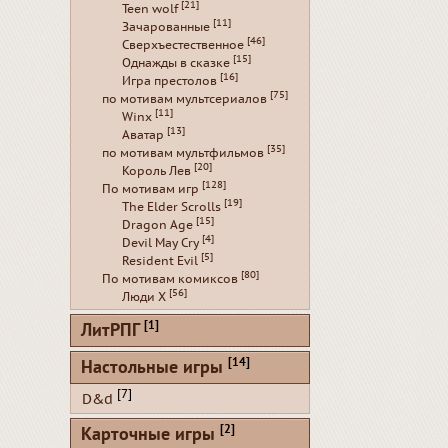
[21]
Teen wolf
[11]
Зачарованные
[46]
Сверхъестественное
[15]
Однажды в сказке
[16]
Игра престолов
[75]
по мотивам мультсериалов
[11]
Winx
[13]
Аватар
[35]
по мотивам мультфильмов
[20]
Король Лев
[128]
По мотивам игр
[19]
The Elder Scrolls
[15]
Dragon Age
[4]
Devil May Cry
[5]
Resident Evil
[80]
По мотивам комиксов
[56]
Люди Х
[1]
ЛитРПГ
[14]
Настольные игры
[7]
D&d
[2]
Карточные игры