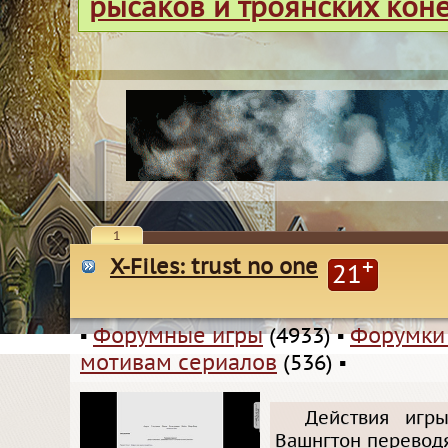
рысаков и троянских кон
1
X-Files: trust no one
+
21
▪
Форумные игры
(4933)
▪
Форумки
мотивам сериалов
(536)
▪
Действия игр
Вашнгтон переводя