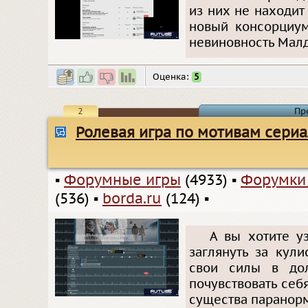
из них не находит
новый консорциум
невиновность Малд
Оценка:
5
2
Пр
Ролевая игра по мотивам сериал
▪
Форумные игры
(4933)
▪
Форумки
(536)
▪
borda.ru
(124)
▪
А вы хотите у
заглянуть за кул
свои силы в дол
почувствовать себ
существа паранор