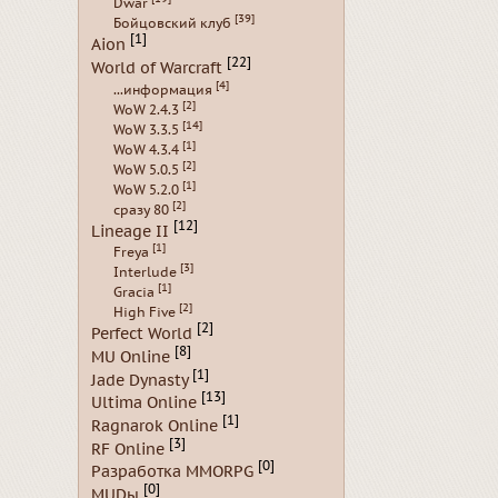
Dwar
[39]
Бойцовский клуб
[1]
Aion
[22]
World of Warcraft
[4]
...информация
[2]
WoW 2.4.3
[14]
WoW 3.3.5
[1]
WoW 4.3.4
[2]
WoW 5.0.5
[1]
WoW 5.2.0
[2]
сразу 80
[12]
Lineage II
[1]
Freya
[3]
Interlude
[1]
Gracia
[2]
High Five
[2]
Perfect World
[8]
MU Online
[1]
Jade Dynasty
[13]
Ultima Online
[1]
Ragnarok Online
[3]
RF Online
[0]
Разработка MMORPG
[0]
MUDы