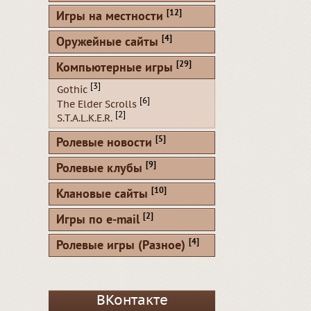
[12]
Игры на местности
[4]
Оружейные сайты
[29]
Компьютерные игры
[3]
Gothic
[6]
The Elder Scrolls
[2]
S.T.A.L.K.E.R.
[5]
Ролевые новости
[9]
Ролевые клубы
[10]
Клановые сайты
[2]
Игры по e-mail
[4]
Ролевые игры (Разное)
ВКонтакте