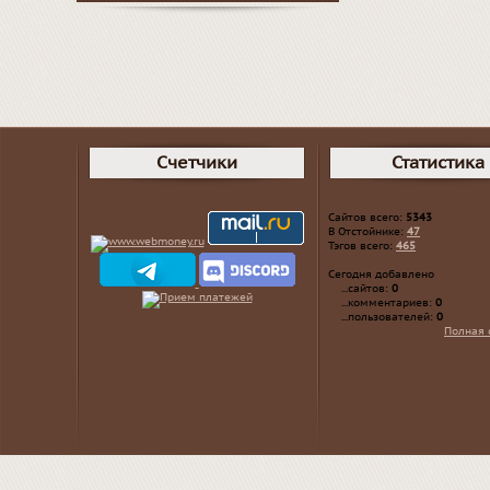
Счетчики
Статистика
Сайтов всего:
5343
В Отстойнике:
47
Тэгов всего:
465
Сегодня добавлено
...сайтов:
0
...комментариев:
0
...пользователей:
0
Полная 