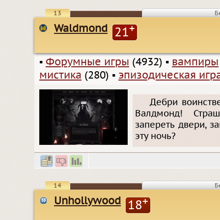
13
Б
Waldmond
+
21
▪
Форумные игры
(4932)
▪
вампиры
мистика
(280)
▪
эпизодическая игр
Дебри воинстве
Валдмонд! Стра
запереть двери, з
эту ночь?
14
Б
Unhollywood
+
18