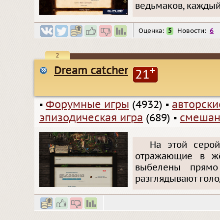
ведьмаков, каждый
Оценка:
5
Новости:
6
2
Dream catcher
+
21
▪
Форумные игры
(4932)
▪
авторск
эпизодическая игра
(689)
▪
смешан
На этой серо
отражающие в жё
выбелены прямо
разглядывают голо