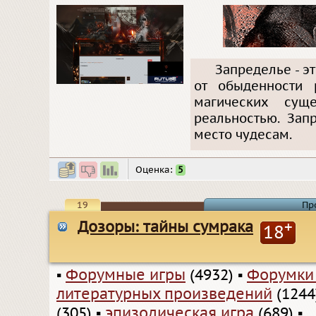
Запределье - э
от обыденности 
магических сущ
реальностью. Зап
место чудесам.
Оценка:
5
19
Пр
Дозоры: тайны сумрака
+
18
▪
Форумные игры
(4932)
▪
Форумки
литературных произведений
(1244
(305)
▪
эпизодическая игра
(689)
▪