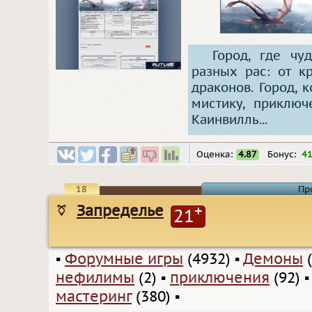
Город, где ч
разных рас: от 
драконов. Город,
мистику, приключ
Каинвилль...
Оценка:
4.87
Бонус:
4
18
Пр
Запределье
+
21
▪
Форумные игры
(4932)
▪
Демоны
(
нефилимы
(2)
▪
приключения
(92)
мастеринг
(380)
▪