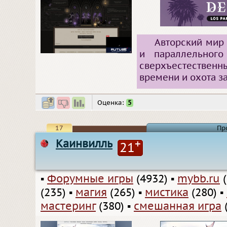
Авторский мир
и параллельного
сверхъестестве
времени и охота з
Оценка:
5
17
Пр
Каинвилль
+
21
▪
Форумные игры
(4932)
▪
mybb.ru
(
(235)
▪
магия
(265)
▪
мистика
(280)
▪
мастеринг
(380)
▪
смешанная игра
(