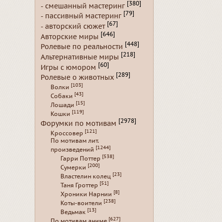
[380]
- смешанный мастеринг
[79]
- пассивный мастеринг
[67]
- авторский сюжет
[646]
Авторские миры
[448]
Ролевые по реальности
[218]
Альтернативные миры
[60]
Игры с юмором
[289]
Ролевые о животных
[103]
Волки
[43]
Собаки
[15]
Лошади
[119]
Кошки
[2978]
Форумки по мотивам
[121]
Кроссовер
По мотивам лит.
[1244]
произведений
[538]
Гарри Поттер
[200]
Сумерки
[23]
Властелин колец
[51]
Таня Гроттер
[8]
Хроники Нарнии
[238]
Коты-воители
[13]
Ведьмак
[627]
По мотивам аниме