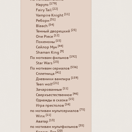
[179]
Наруто
[22]
Fairy Tail
[11]
Vampire Knight
[31]
Реборн
[54]
Bleach
[25]
Темный дворецкий
[12]
One Piece
[15]
Покемоны
[44]
Сейлор Мун
[9]
Shaman King
[192]
По мотивам фильмов
[23]
Star Wars
[536]
По мотивам сериалов
[41]
Сплетница
[159]
Дневники вампира
[21]
Teen wolf
[11]
Зачарованные
[46]
Сверхъестественное
[15]
Однажды в сказке
[16]
Игра престолов
[75]
по мотивам мультсериалов
[11]
Winx
[13]
Аватар
[35]
по мотивам мультфильмов
[20]
Король Лев