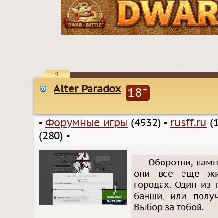
4
Alter Paradox
+
18
▪
Форумные игры
(4932)
▪
rusff.ru
(1
(280)
▪
Оборотни, вамп
они все еще жи
городах. Один из 
банши, или полу
Выбор за тобой.