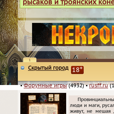
рысаков и троянских кон
1
Скрытый город
+
18
▪
Форумные игры
(4932)
▪
rusff.ru
(1
Провинциальны
люди и маги, руса
живут, не мешая 