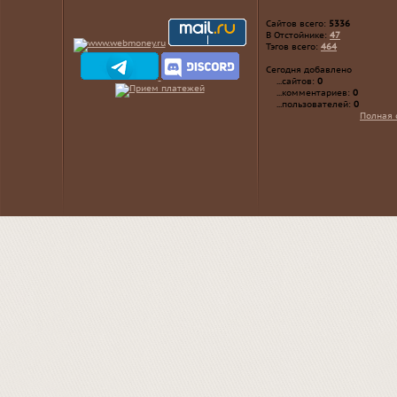
Сайтов всего:
5336
В Отстойнике:
47
Тэгов всего:
464
Сегодня добавлено
...сайтов:
0
...комментариев:
0
...пользователей:
0
Полная 