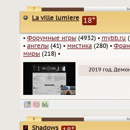
7
Б
La ville lumiere
+
18
▪
Форумные игры
(4932)
▪
mybb.ru
(
▪
ангелы
(41)
▪
мистика
(280)
▪
Фран
миры
(218)
▪
2019 год. Демо
8
Б
Shadows
+