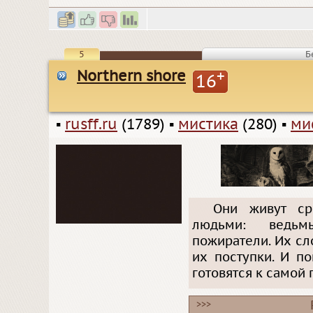
5
Б
Northern shore
+
16
▪
rusff.ru
(1789)
▪
мистика
(280)
▪
ми
Они живут ср
людьми: ведьмы
пожиратели. Их сл
их поступки. И п
готовятся к самой 
>>>