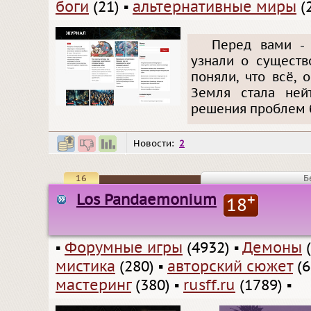
боги
(21)
▪
альтернативные миры
(
Перед вами - 
узнали о существ
поняли, что всё, 
Земля стала ней
решения проблем 
Новости:
2
16
Б
Los Pandaemonium
+
18
▪
Форумные игры
(4932)
▪
Демоны
(
мистика
(280)
▪
авторский сюжет
(6
мастеринг
(380)
▪
rusff.ru
(1789)
▪