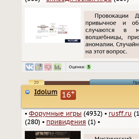
Провокации 
привычное и об
случаются в м
волшебницы, при
аномалии. Случайн
на этот вопрос.
Оценка:
5
20
Пр
Idolum
+
16
▪
Форумные игры
(4932)
▪
rusff.ru
(1
(280)
▪
привидения
(1)
▪