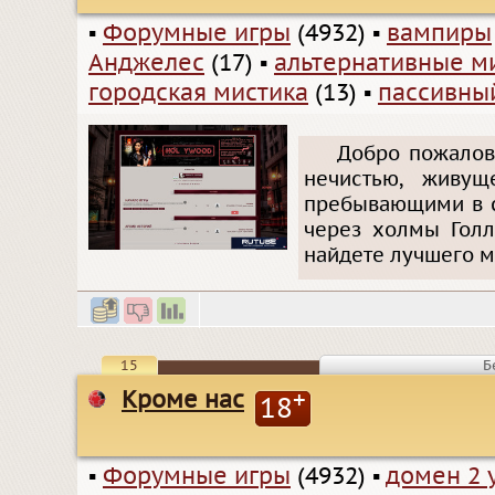
▪
Форумные игры
(4932)
▪
вампиры
Анджелес
(17)
▪
альтернативные м
городская мистика
(13)
▪
пассивны
Добро пожалова
нечистью, живу
пребывающими в с
через холмы Голл
найдете лучшего м
15
Б
Кроме нас
+
18
▪
Форумные игры
(4932)
▪
домен 2 