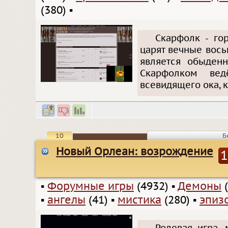
(380)
▪
Скарфолк - го
царят вечные вос
является обыденн
Скарфолком вед
всевидящего ока, к
10
Б
Новый Орлеан: возрождение
1
▪
Форумные игры
(4932)
▪
Демоны
(
▪
ангелы
(41)
▪
мистика
(280)
▪
эпиз