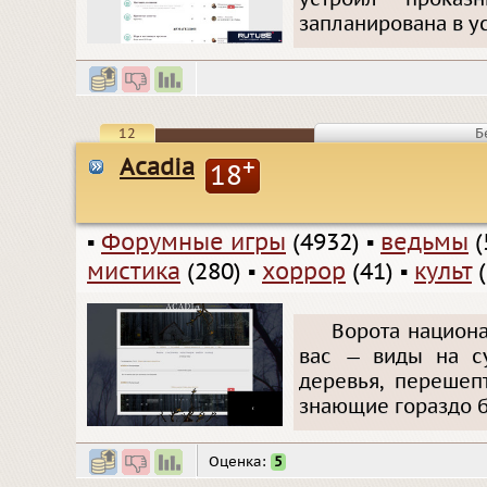
запланирована в у
12
Б
Acadia
+
18
▪
Форумные игры
(4932)
▪
ведьмы
(
мистика
(280)
▪
хоррор
(41)
▪
культ
(
Ворота национа
вас — виды на су
деревья, перешеп
знающие гораздо б
Оценка:
5