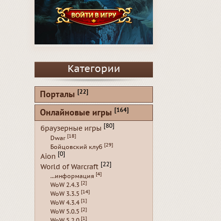
Категории
[22]
Порталы
[164]
Онлайновые игры
[80]
браузерные игры
[18]
Dwar
[29]
Бойцовский клуб
[0]
Aion
[22]
World of Warcraft
[4]
...информация
[2]
WoW 2.4.3
[14]
WoW 3.3.5
[1]
WoW 4.3.4
[2]
WoW 5.0.5
[1]
WoW 5.2.0