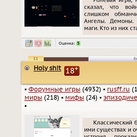
Ролевая игра, 
сказал, что вой
слишком обманчи
Ангелы. Демоны. 
маги. Кто из них с
Оценка:
5
11
Б
Holy sh!t
+
18
▪
Форумные игры
(4932)
▪
rusff.ru
(1
миры
(218)
▪
мифы
(24)
▪
эпизодиче
▪
Классический б
ими существах и о
устроил проказ