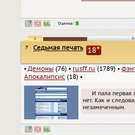
Оценка:
5
6
Б
Седьмая печать
+
18
▪
Демоны
(76)
▪
rusff.ru
(1789)
▪
фэн
Апокалипсис
(18)
▪
И пала первая п
нет. Как и следов
незамеченным.