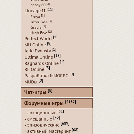
[2]
сразу 80
[11]
Lineage II
[1]
Freya
[3]
Interlude
[1]
Gracia
[2]
High Five
[1]
Perfect World
[8]
MU Online
[1]
Jade Dynasty
[13]
Ultima Online
[1]
Ragnarok Online
[3]
RF Online
[0]
Разработка MMORPG
[0]
MUDы
[5]
Чат-игры
[4932]
Форумные игры
[51]
- локационные
[70]
- смешанные
[689]
- эпизодические
[68]
- активный мастеринг