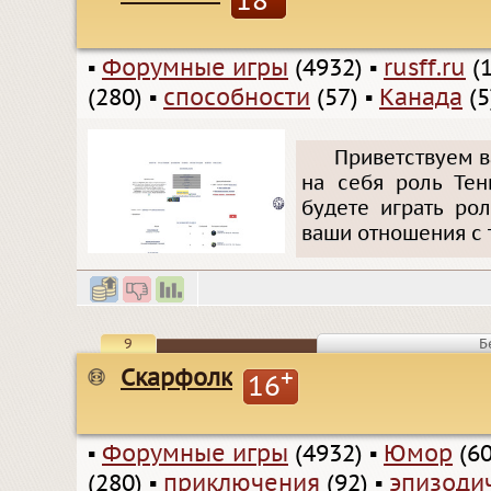
18
▪
Форумные игры
(4932)
▪
rusff.ru
(1
(280)
▪
способности
(57)
▪
Канада
(5
Приветствуем в
на себя роль Тен
будете играть рол
ваши отношения с 
9
Б
Скарфолк
+
16
▪
Форумные игры
(4932)
▪
Юмор
(60
(280)
▪
приключения
(92)
▪
эпизоди