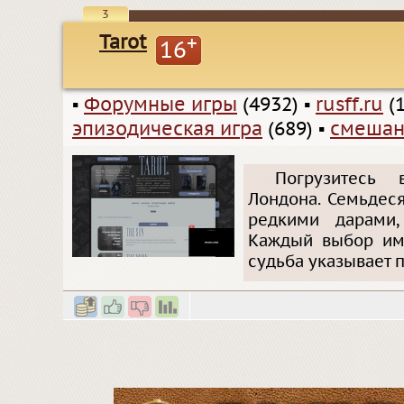
3
Tarot
+
16
▪
Форумные игры
(4932)
▪
rusff.ru
(1
эпизодическая игра
(689)
▪
смешан
Погрузитесь 
Лондона. Семьдес
редкими дарами,
Каждый выбор име
судьба указывает п