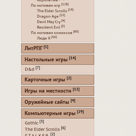
[128]
По мотивам игр
[19]
The Elder Scrolls
[15]
Dragon Age
[4]
Devil May Cry
[5]
Resident Evil
[80]
По мотивам комиксов
[56]
Люди Х
[1]
ЛитРПГ
[14]
Настольные игры
[7]
D&d
[2]
Карточные игры
[12]
Игры на местности
[4]
Оружейные сайты
[29]
Компьютерные игры
[3]
Gothic
[6]
The Elder Scrolls
[2]
S.T.A.L.K.E.R.