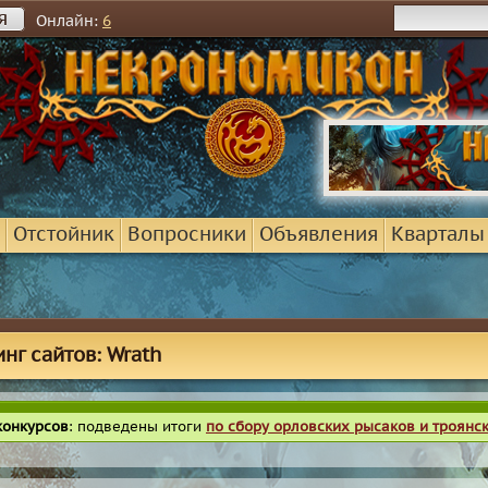
я
Онлайн:
6
Отстойник
Вопросники
Объявления
Кварталы
инг сайтов: Wrath
конкурсов
: подведены итоги
по сбору орловских рысаков и троянс