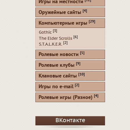
[12]
Игры на местности
[4]
Оружейные сайты
[29]
Компьютерные игры
[3]
Gothic
[6]
The Elder Scrolls
[2]
S.T.A.L.K.E.R.
[5]
Ролевые новости
[9]
Ролевые клубы
[10]
Клановые сайты
[2]
Игры по e-mail
[4]
Ролевые игры (Разное)
ВКонтакте