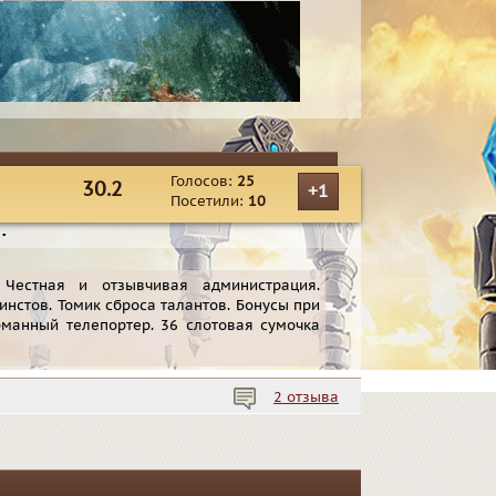
Голосов:
25
30.2
+1
Посетили:
10
▪
 Честная и отзывчивая администрация.
инстов. Томик сброса талантов. Бонусы при
арманный телепортер. 36 слотовая сумочка
2 отзыва