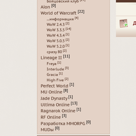
Бойцовский клуб
[0]
Aion
[22]
World of Warcraft
[4]
...информация
Д
[2]
WoW 2.4.3
[14]
WoW 3.3.5
[1]
WoW 4.3.4
[2]
WoW 5.0.5
[1]
WoW 5.2.0
[2]
сразу 80
[11]
Lineage II
[1]
Freya
[3]
Interlude
[1]
Gracia
[2]
High Five
[1]
Perfect World
[8]
MU Online
[1]
Jade Dynasty
[13]
Ultima Online
[1]
Ragnarok Online
[3]
RF Online
[0]
Разработка MMORPG
[0]
MUDы