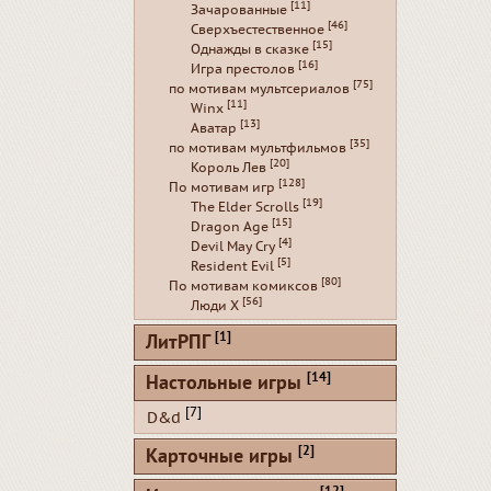
[11]
Зачарованные
[46]
Сверхъестественное
[15]
Однажды в сказке
[16]
Игра престолов
[75]
по мотивам мультсериалов
[11]
Winx
[13]
Аватар
[35]
по мотивам мультфильмов
[20]
Король Лев
[128]
По мотивам игр
[19]
The Elder Scrolls
[15]
Dragon Age
[4]
Devil May Cry
[5]
Resident Evil
[80]
По мотивам комиксов
[56]
Люди Х
[1]
ЛитРПГ
[14]
Настольные игры
[7]
D&d
[2]
Карточные игры