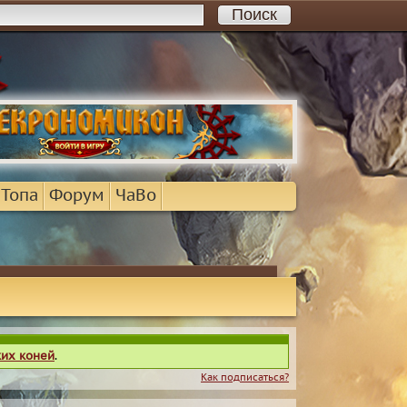
 Топа
Форум
ЧаВо
ких коней
.
Как подписаться?