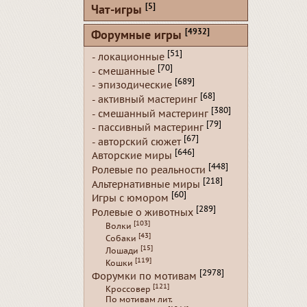
[5]
Чат-игры
[4932]
Форумные игры
[51]
- локационные
[70]
- смешанные
[689]
- эпизодические
[68]
- активный мастеринг
[380]
- смешанный мастеринг
[79]
- пассивный мастеринг
[67]
- авторский сюжет
[646]
Авторские миры
[448]
Ролевые по реальности
[218]
Альтернативные миры
[60]
Игры с юмором
[289]
Ролевые о животных
[103]
Волки
[43]
Собаки
[15]
Лошади
[119]
Кошки
[2978]
Форумки по мотивам
[121]
Кроссовер
По мотивам лит.