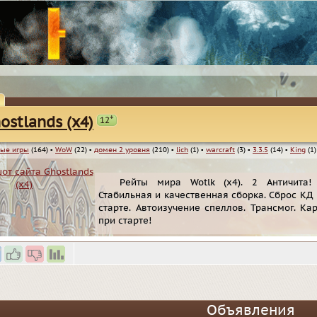
+
ostlands (x4)
12
ые игры
(164)
▪
WoW
(22)
▪
домен 2 уровня
(210)
▪
lich
(1)
▪
warcraft
(3)
▪
3.3.5
(14)
▪
King
(1)
Рейты мира Wotlk (x4). 2 Античита!
Стабильная и качественная сборка. Сброс КД 
старте. Автоизучение спеллов. Трансмог. К
при старте!
Объявления