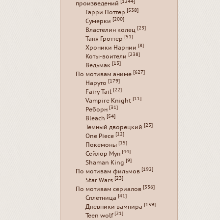
[1244]
произведений
[538]
Гарри Поттер
[200]
Сумерки
[23]
Властелин колец
[51]
Таня Гроттер
[8]
Хроники Нарнии
[238]
Коты-воители
[13]
Ведьмак
[627]
По мотивам аниме
[179]
Наруто
[22]
Fairy Tail
[11]
Vampire Knight
[31]
Реборн
[54]
Bleach
[25]
Темный дворецкий
[12]
One Piece
[15]
Покемоны
[44]
Сейлор Мун
[9]
Shaman King
[192]
По мотивам фильмов
[23]
Star Wars
[536]
По мотивам сериалов
[41]
Сплетница
[159]
Дневники вампира
[21]
Teen wolf