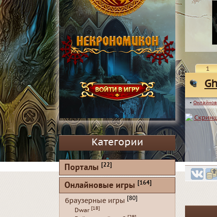
1
Gh
▪
Онлайнов
Категории
[22]
Порталы
[164]
Онлайновые игры
[80]
браузерные игры
[18]
Dwar
[29]