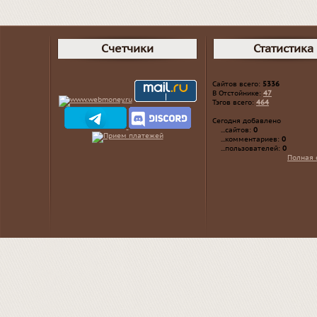
Счетчики
Статистика
Сайтов всего:
5336
В Отстойнике:
47
Тэгов всего:
464
Сегодня добавлено
...сайтов:
0
...комментариев:
0
...пользователей:
0
Полная 