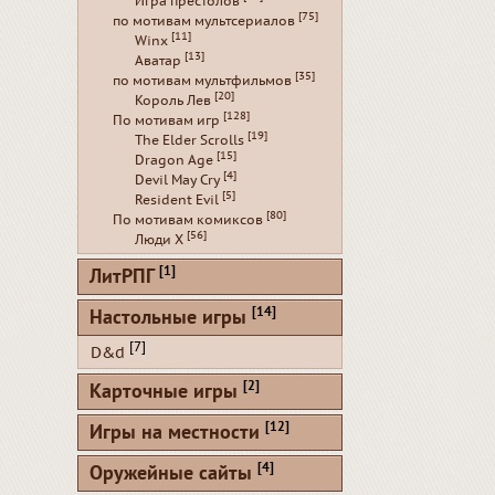
Игра престолов
[75]
по мотивам мультсериалов
[11]
Winx
[13]
Аватар
[35]
по мотивам мультфильмов
[20]
Король Лев
[128]
По мотивам игр
[19]
The Elder Scrolls
[15]
Dragon Age
[4]
Devil May Cry
[5]
Resident Evil
[80]
По мотивам комиксов
[56]
Люди Х
[1]
ЛитРПГ
[14]
Настольные игры
[7]
D&d
[2]
Карточные игры
[12]
Игры на местности
[4]
Оружейные сайты