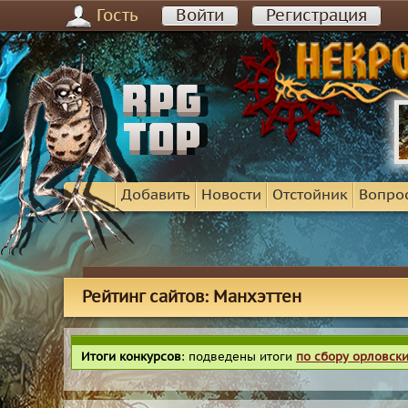
Гость
Войти
Регистрация
Добавить
Новости
Отстойник
Вопро
Рейтинг сайтов: Манхэттен
Итоги конкурсов
: подведены итоги
по сбору орловск