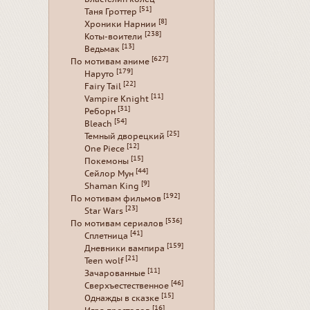
[51]
Таня Гроттер
[8]
Хроники Нарнии
[238]
Коты-воители
[13]
Ведьмак
[627]
По мотивам аниме
[179]
Наруто
[22]
Fairy Tail
[11]
Vampire Knight
[31]
Реборн
[54]
Bleach
[25]
Темный дворецкий
[12]
One Piece
[15]
Покемоны
[44]
Сейлор Мун
[9]
Shaman King
[192]
По мотивам фильмов
[23]
Star Wars
[536]
По мотивам сериалов
[41]
Сплетница
[159]
Дневники вампира
[21]
Teen wolf
[11]
Зачарованные
[46]
Сверхъестественное
[15]
Однажды в сказке
[16]