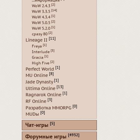
...информация
[2]
WoW 2.4.3
[14]
WoW 3.3.5
[1]
WoW 4.3.4
[2]
WoW 5.0.5
[1]
WoW 5.2.0
[2]
сразу 80
[11]
Lineage II
[1]
Freya
[3]
Interlude
[1]
Gracia
[2]
High Five
[1]
Perfect World
[8]
MU Online
[1]
Jade Dynasty
[13]
Ultima Online
[1]
Ragnarok Online
[3]
RF Online
[0]
Разработка MMORPG
[0]
MUDы
[5]
Чат-игры
[4932]
Форумные игры