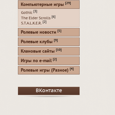
[29]
Компьютерные игры
[3]
Gothic
[6]
The Elder Scrolls
[2]
S.T.A.L.K.E.R.
[5]
Ролевые новости
[9]
Ролевые клубы
[10]
Клановые сайты
[2]
Игры по e-mail
[4]
Ролевые игры (Разное)
ВКонтакте