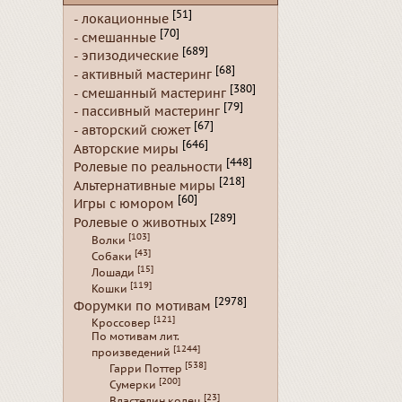
[51]
- локационные
[70]
- смешанные
[689]
- эпизодические
[68]
- активный мастеринг
[380]
- смешанный мастеринг
[79]
- пассивный мастеринг
[67]
- авторский сюжет
[646]
Авторские миры
[448]
Ролевые по реальности
[218]
Альтернативные миры
[60]
Игры с юмором
[289]
Ролевые о животных
[103]
Волки
[43]
Собаки
[15]
Лошади
[119]
Кошки
[2978]
Форумки по мотивам
[121]
Кроссовер
По мотивам лит.
[1244]
произведений
[538]
Гарри Поттер
[200]
Сумерки
[23]
Властелин колец