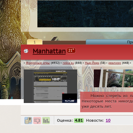
1
Пр
+
Manhattan
21
▪
Форумные игры
(4932)
▪
rolka.su
(888)
▪
Нью-Йорк
(38)
▪
реализм
(448)
▪
Можно стереть из п
Некоторые места никогда
уже десять лет.
Оценка:
4.81
Новости:
10