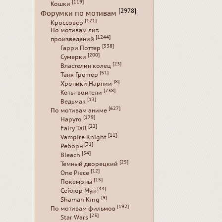
[119]
Кошки
[2978]
Форумки по мотивам
[121]
Кроссовер
По мотивам лит.
[1244]
произведений
[538]
Гарри Поттер
[200]
Сумерки
[23]
Властелин колец
[51]
Таня Гроттер
[8]
Хроники Нарнии
[238]
Коты-воители
[13]
Ведьмак
[627]
По мотивам аниме
[179]
Наруто
[22]
Fairy Tail
[11]
Vampire Knight
[31]
Реборн
[54]
Bleach
[25]
Темный дворецкий
[12]
One Piece
[15]
Покемоны
[44]
Сейлор Мун
[9]
Shaman King
[192]
По мотивам фильмов
[23]
Star Wars