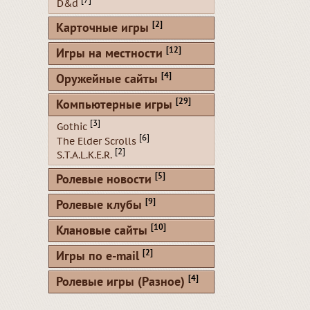
[7]
D&d
[2]
Карточные игры
[12]
Игры на местности
[4]
Оружейные сайты
[29]
Компьютерные игры
[3]
Gothic
[6]
The Elder Scrolls
[2]
S.T.A.L.K.E.R.
[5]
Ролевые новости
[9]
Ролевые клубы
[10]
Клановые сайты
[2]
Игры по e-mail
[4]
Ролевые игры (Разное)