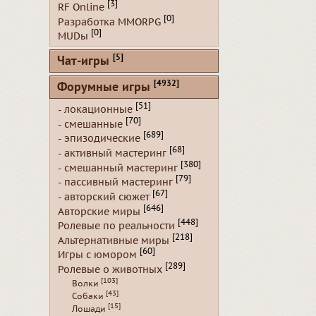
[3]
RF Online
[0]
Разработка MMORPG
[0]
MUDы
[5]
Чат-игры
[4932]
Форумные игры
[51]
- локационные
[70]
- смешанные
[689]
- эпизодические
[68]
- активный мастеринг
[380]
- смешанный мастеринг
[79]
- пассивный мастеринг
[67]
- авторский сюжет
[646]
Авторские миры
[448]
Ролевые по реальности
[218]
Альтернативные миры
[60]
Игры с юмором
[289]
Ролевые о животных
[103]
Волки
[43]
Собаки
[15]
Лошади