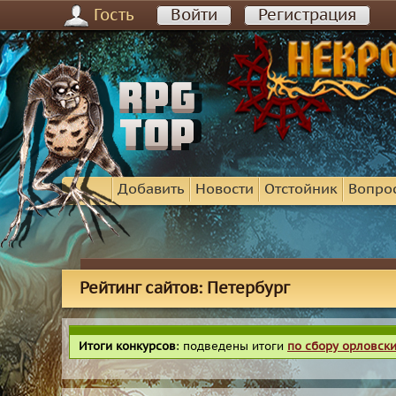
Гость
Войти
Регистрация
Добавить
Новости
Отстойник
Вопро
Рейтинг сайтов: Петербург
Итоги конкурсов
: подведены итоги
по сбору орловск