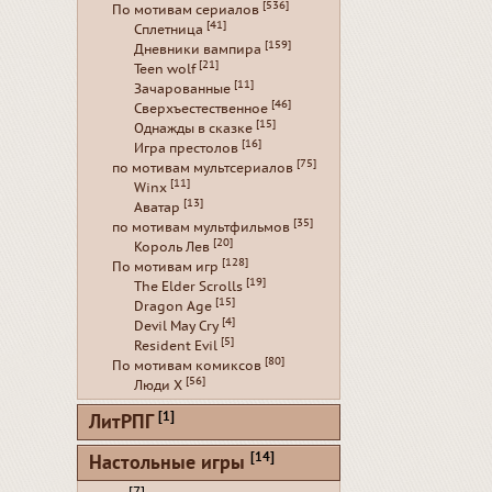
[536]
По мотивам сериалов
[41]
Сплетница
[159]
Дневники вампира
[21]
Teen wolf
[11]
Зачарованные
[46]
Сверхъестественное
[15]
Однажды в сказке
[16]
Игра престолов
[75]
по мотивам мультсериалов
[11]
Winx
[13]
Аватар
[35]
по мотивам мультфильмов
[20]
Король Лев
[128]
По мотивам игр
[19]
The Elder Scrolls
[15]
Dragon Age
[4]
Devil May Cry
[5]
Resident Evil
[80]
По мотивам комиксов
[56]
Люди Х
[1]
ЛитРПГ
[14]
Настольные игры