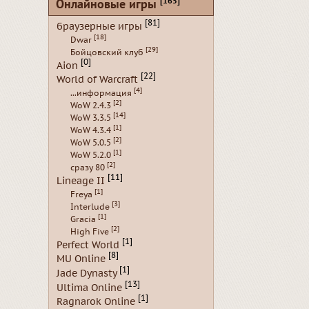
[165]
Онлайновые игры
[81]
браузерные игры
[18]
Dwar
[29]
Бойцовский клуб
[0]
Aion
[22]
World of Warcraft
[4]
...информация
[2]
WoW 2.4.3
[14]
WoW 3.3.5
[1]
WoW 4.3.4
[2]
WoW 5.0.5
[1]
WoW 5.2.0
[2]
сразу 80
[11]
Lineage II
[1]
Freya
[3]
Interlude
[1]
Gracia
[2]
High Five
[1]
Perfect World
[8]
MU Online
[1]
Jade Dynasty
[13]
Ultima Online
[1]
Ragnarok Online