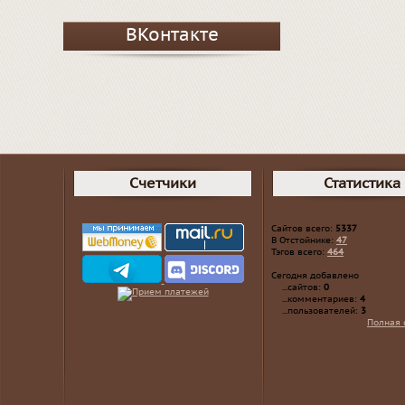
ВКонтакте
Счетчики
Статистика
Сайтов всего:
5337
В Отстойнике:
47
Тэгов всего:
464
Сегодня добавлено
...сайтов:
0
...комментариев:
4
...пользователей:
3
Полная 