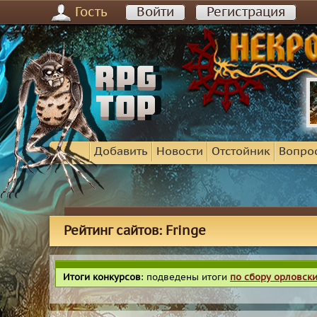
Гость
Войти
Регистрация
Добавить
Новости
Отстойник
Вопро
Рейтинг сайтов: Fringe
Итоги конкурсов
: подведены итоги
по сбору орловск