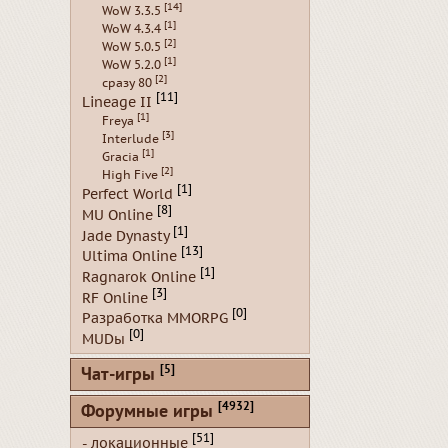
[14]
WoW 3.3.5
[1]
WoW 4.3.4
[2]
WoW 5.0.5
[1]
WoW 5.2.0
[2]
сразу 80
[11]
Lineage II
[1]
Freya
[3]
Interlude
[1]
Gracia
[2]
High Five
[1]
Perfect World
[8]
MU Online
[1]
Jade Dynasty
[13]
Ultima Online
[1]
Ragnarok Online
[3]
RF Online
[0]
Разработка MMORPG
[0]
MUDы
[5]
Чат-игры
[4932]
Форумные игры
[51]
- локационные