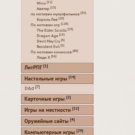
[11]
Winx
[13]
Аватар
[35]
по мотивам мультфильмов
[20]
Король Лев
[128]
По мотивам игр
[19]
The Elder Scrolls
[15]
Dragon Age
[4]
Devil May Cry
[5]
Resident Evil
[80]
По мотивам комиксов
[56]
Люди Х
[1]
ЛитРПГ
[14]
Настольные игры
[7]
D&d
[2]
Карточные игры
[12]
Игры на местности
[4]
Оружейные сайты
[29]
Компьютерные игры