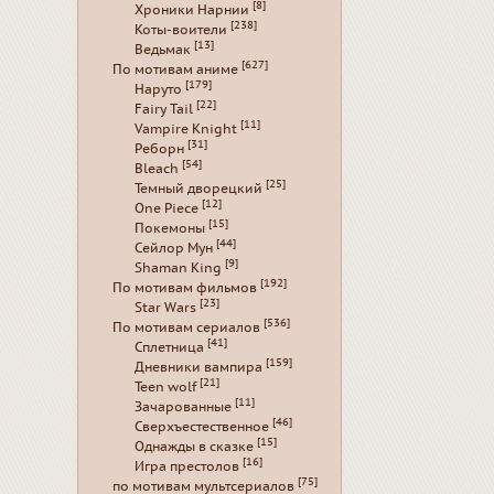
[8]
Хроники Нарнии
[238]
Коты-воители
[13]
Ведьмак
[627]
По мотивам аниме
[179]
Наруто
[22]
Fairy Tail
[11]
Vampire Knight
[31]
Реборн
[54]
Bleach
[25]
Темный дворецкий
[12]
One Piece
[15]
Покемоны
[44]
Сейлор Мун
[9]
Shaman King
[192]
По мотивам фильмов
[23]
Star Wars
[536]
По мотивам сериалов
[41]
Сплетница
[159]
Дневники вампира
[21]
Teen wolf
[11]
Зачарованные
[46]
Сверхъестественное
[15]
Однажды в сказке
[16]
Игра престолов
[75]
по мотивам мультсериалов