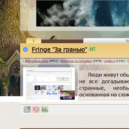
1
Б
+
Fringe "За гранью"
15
▪
Форумные игры
(4932)
▪
Форумки по мотивам
(2978)
▪
mybb.ru
(1141)
▪
Люди живут обыч
не все догадываю
странные, необ
основанная на сюже