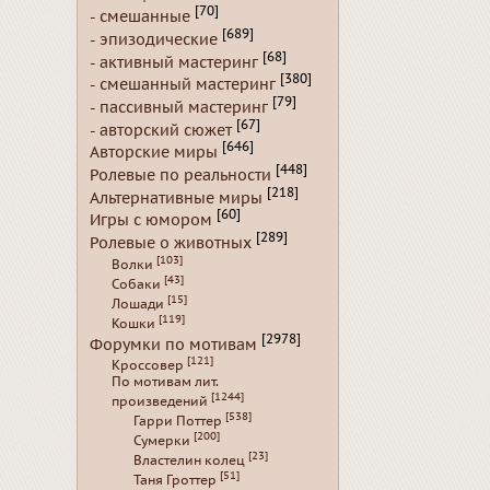
[70]
- смешанные
[689]
- эпизодические
[68]
- активный мастеринг
[380]
- смешанный мастеринг
[79]
- пассивный мастеринг
[67]
- авторский сюжет
[646]
Авторские миры
[448]
Ролевые по реальности
[218]
Альтернативные миры
[60]
Игры с юмором
[289]
Ролевые о животных
[103]
Волки
[43]
Собаки
[15]
Лошади
[119]
Кошки
[2978]
Форумки по мотивам
[121]
Кроссовер
По мотивам лит.
[1244]
произведений
[538]
Гарри Поттер
[200]
Сумерки
[23]
Властелин колец
[51]
Таня Гроттер