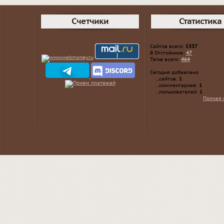
Счетчики
Статистика
Сайтов всего:
5337
В Отстойнике:
47
Тэгов всего:
464
Сегодня добавлено
...сайтов:
1
...комментариев:
1
...пользователей:
1
Полная 