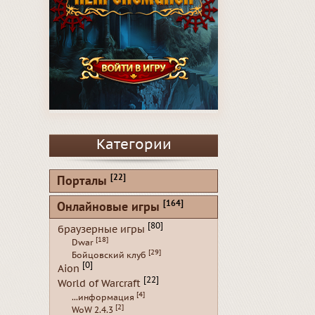
Категории
[22]
Порталы
[164]
Онлайновые игры
[80]
браузерные игры
[18]
Dwar
[29]
Бойцовский клуб
[0]
Aion
[22]
World of Warcraft
[4]
...информация
[2]
WoW 2.4.3