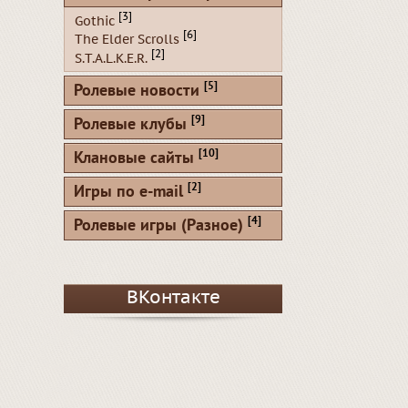
[3]
Gothic
[6]
The Elder Scrolls
[2]
S.T.A.L.K.E.R.
[5]
Ролевые новости
[9]
Ролевые клубы
[10]
Клановые сайты
[2]
Игры по e-mail
[4]
Ролевые игры (Разное)
ВКонтакте