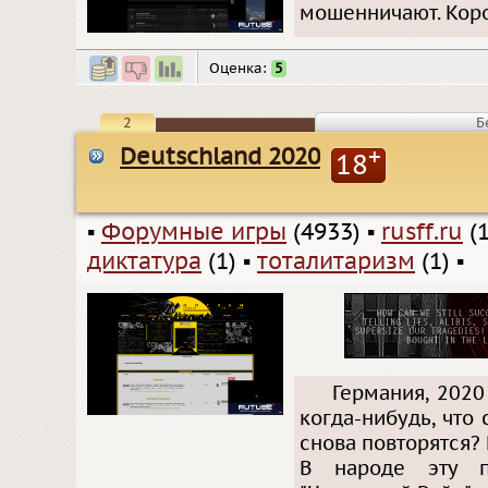
мошенничают. Коро
Оценка:
5
2
Б
Deutschland 2020
+
18
▪
Форумные игры
(4933)
▪
rusff.ru
(1
диктатура
(1)
▪
тоталитаризм
(1)
▪
Германия, 2020
когда-нибудь, что
снова повторятся? 
В народе эту п