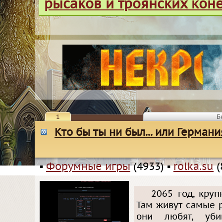
рысаков и троянских кон
1
Б
Кто бы ты ни был... или Германи
▪
Форумные игры
(4933)
▪
rolka.su
(
2065 год, кру
Там живут самые 
они любят, убив