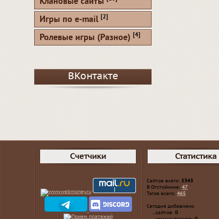
Клановые сайты
[2]
Игры по e-mail
[4]
Ролевые игры (Разное)
ВКонтакте
Счетчики
Статистика
Сайтов всего:
5343
В Отстойнике:
47
Тэгов всего:
465
Сегодня добавлено
...сайтов:
0
...комментариев:
0