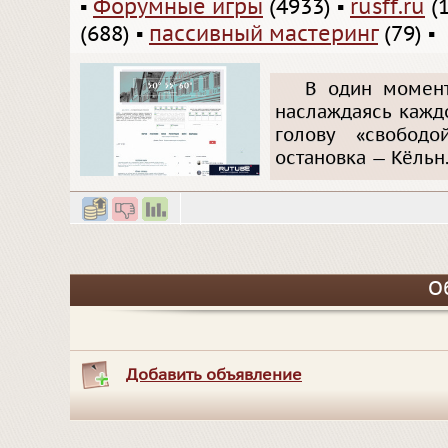
▪
Форумные игры
(4933)
▪
rusff.ru
(1
(688)
▪
пассивный мастеринг
(79)
▪
В один момент
наслаждаясь кажд
голову «свободо
остановка — Кёльн
О
Добавить объявление