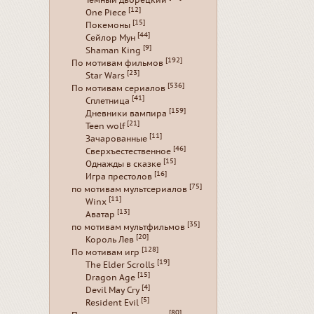
[12]
One Piece
[15]
Покемоны
[44]
Сейлор Мун
[9]
Shaman King
[192]
По мотивам фильмов
[23]
Star Wars
[536]
По мотивам сериалов
[41]
Сплетница
[159]
Дневники вампира
[21]
Teen wolf
[11]
Зачарованные
[46]
Сверхъестественное
[15]
Однажды в сказке
[16]
Игра престолов
[75]
по мотивам мультсериалов
[11]
Winx
[13]
Аватар
[35]
по мотивам мультфильмов
[20]
Король Лев
[128]
По мотивам игр
[19]
The Elder Scrolls
[15]
Dragon Age
[4]
Devil May Cry
[5]
Resident Evil
[80]