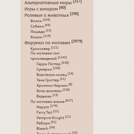
[217]
Альтернативные миры
[60]
Игры с юмором
[290]
Ролевые о животных
[103]
Волки
[43]
Собаки
[15]
Лошади
[119]
Кошки
[2979]
Форумки по мотивам
[121]
Кроссовер
По мотивам лит.
[1245]
произведений
[538]
Гарри Поттер
[200]
Сумерки
[24]
Властелин колец
[51]
Таня Гроттер
[8]
Хроники Нарнии
[238]
Коты-воители
[13]
Ведьмак
[627]
По мотивам аниме
[179]
Наруто
[22]
Fairy Tail
[11]
Vampire Knight
[31]
Реборн
[54]
Bleach
[25]
Темный дворецкий