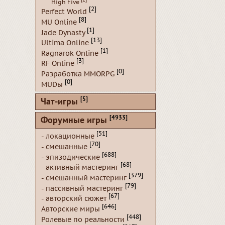
[2]
High Five
[2]
Perfect World
[8]
MU Online
[1]
Jade Dynasty
[13]
Ultima Online
[1]
Ragnarok Online
[3]
RF Online
[0]
Разработка MMORPG
[0]
MUDы
[5]
Чат-игры
[4933]
Форумные игры
[51]
- локационные
[70]
- смешанные
[688]
- эпизодические
[68]
- активный мастеринг
[379]
- смешанный мастеринг
[79]
- пассивный мастеринг
[67]
- авторский сюжет
[646]
Авторские миры
[448]
Ролевые по реальности