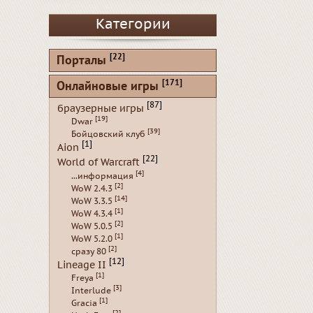
Категории
[22]
Порталы
[171]
Онлайновые игры
[87]
браузерные игры
[19]
Dwar
[39]
Бойцовский клуб
[1]
Aion
[22]
World of Warcraft
[4]
...информация
[2]
WoW 2.4.3
[14]
WoW 3.3.5
[1]
WoW 4.3.4
[2]
WoW 5.0.5
[1]
WoW 5.2.0
[2]
сразу 80
[12]
Lineage II
[1]
Freya
[3]
Interlude
[1]
Gracia