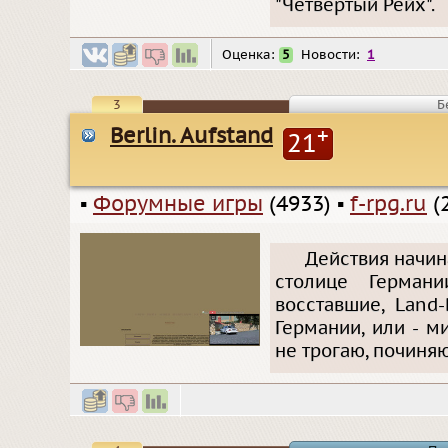
"Четвертый Рейх".
Оценка:
5
Новости:
1
3
Б
Berlin. Aufstand
+
21
▪
Форумные игры
(4933)
▪
f-rpg.ru
(
Действия начина
столице Герман
восставшие, Land
Германии, или - м
не трогаю, починяю