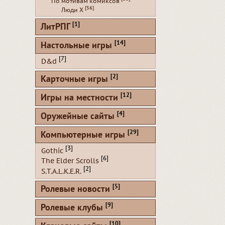
По мотивам комиксов
[56]
Люди Х
[1]
ЛитРПГ
[14]
Настольные игры
[7]
D&d
[2]
Карточные игры
[12]
Игры на местности
[4]
Оружейные сайты
[29]
Компьютерные игры
[3]
Gothic
[6]
The Elder Scrolls
[2]
S.T.A.L.K.E.R.
[5]
Ролевые новости
[9]
Ролевые клубы
[10]