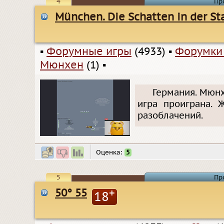
4
Пр
München. Die Schatten in der St
▪
Форумные игры
(4933)
▪
Форумки
Мюнхен
(1)
▪
Германия. Мюнхе
игра проиграна. 
разоблачений.
Оценка:
5
5
Пр
50° 55
+
18