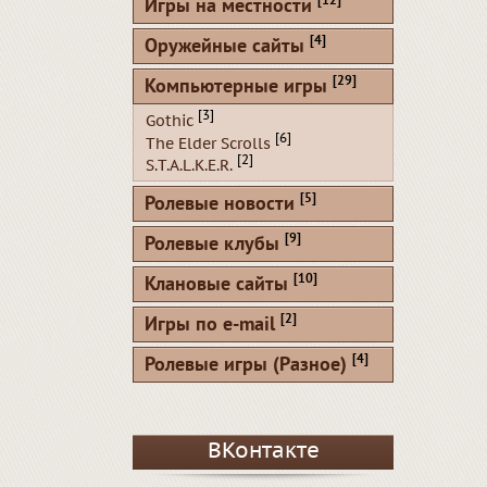
[12]
Игры на местности
[4]
Оружейные сайты
[29]
Компьютерные игры
[3]
Gothic
[6]
The Elder Scrolls
[2]
S.T.A.L.K.E.R.
[5]
Ролевые новости
[9]
Ролевые клубы
[10]
Клановые сайты
[2]
Игры по e-mail
[4]
Ролевые игры (Разное)
ВКонтакте