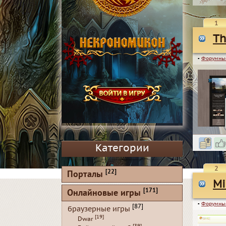
1
Th
▪
Форумны
Категории
2
[22]
Порталы
Mi
[171]
Онлайновые игры
▪
Форумны
[87]
браузерные игры
[19]
Dwar
[39]