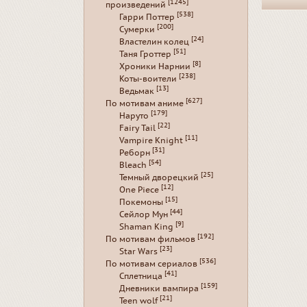
[1245]
произведений
[538]
Гарри Поттер
[200]
Сумерки
[24]
Властелин колец
[51]
Таня Гроттер
[8]
Хроники Нарнии
[238]
Коты-воители
[13]
Ведьмак
[627]
По мотивам аниме
[179]
Наруто
[22]
Fairy Tail
[11]
Vampire Knight
[31]
Реборн
[54]
Bleach
[25]
Темный дворецкий
[12]
One Piece
[15]
Покемоны
[44]
Сейлор Мун
[9]
Shaman King
[192]
По мотивам фильмов
[23]
Star Wars
[536]
По мотивам сериалов
[41]
Сплетница
[159]
Дневники вампира
[21]
Teen wolf