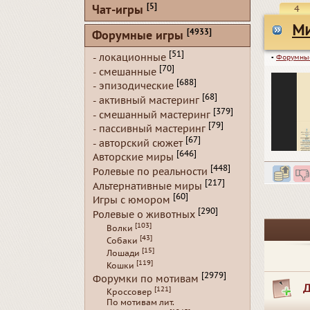
[5]
Чат-игры
4
Ми
[4933]
Форумные игры
[51]
- локационные
▪
Форумны
[70]
- смешанные
[688]
- эпизодические
[68]
- активный мастеринг
[379]
- смешанный мастеринг
[79]
- пассивный мастеринг
[67]
- авторский сюжет
[646]
Авторские миры
[448]
Ролевые по реальности
[217]
Альтернативные миры
[60]
Игры с юмором
[290]
Ролевые о животных
[103]
Волки
[43]
Собаки
[15]
Лошади
[119]
Кошки
[2979]
Форумки по мотивам
Д
[121]
Кроссовер
По мотивам лит.