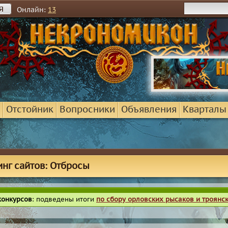
я
Онлайн:
13
Отстойник
Вопросники
Объявления
Кварталы
инг сайтов: Отбросы
конкурсов
: подведены итоги
по сбору орловских рысаков и троянс