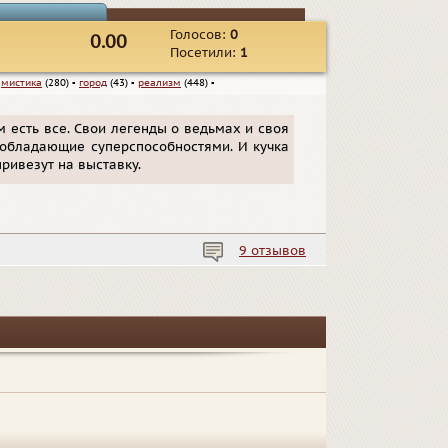
Голосов:
0
0.00
Посетили:
1
▪
мистика
(280)
▪
город
(43)
▪
реализм
(448)
▪
ром есть все. Свои легенды о ведьмах и своя
 обладающие суперспособностями. И кучка
привезут на выставку.
9 отзывов