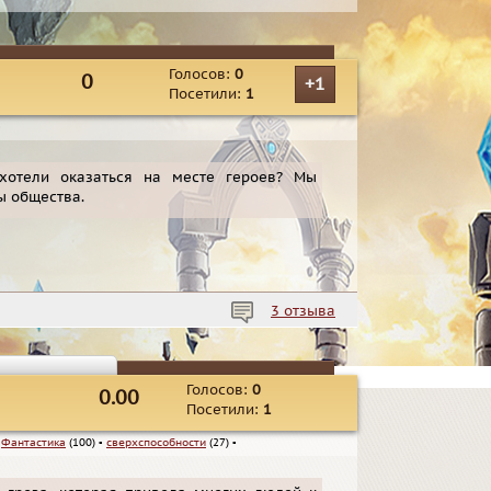
Голосов:
0
0
+1
Посетили:
1
▪
 хотели оказаться на месте героев? Мы
ы общества.
3 отзыва
Голосов:
0
0.00
Посетили:
1
▪
Фантастика
(100)
▪
сверхспособности
(27)
▪