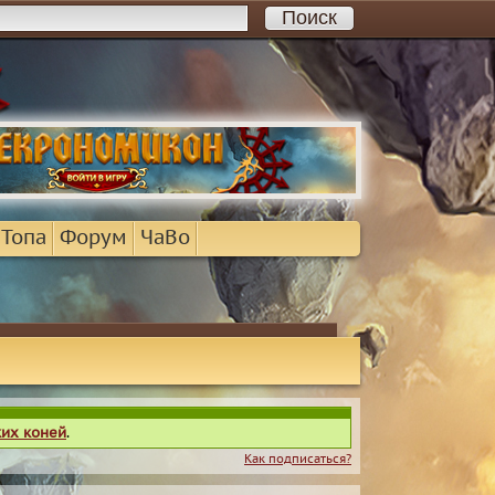
 Топа
Форум
ЧаВо
ких коней
.
Как подписаться?