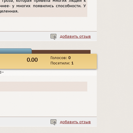
 гроза, которая привела многих людей к
чнее- у многих появились способности. У
деленная.
добавить отзыв
Голосов:
0
0.00
Посетили:
1
()
▪
добавить отзыв