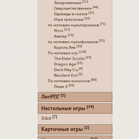
[11]
Зачарованные
[46]
Сверхъестественное
[15]
Однажды в сказке
[16]
Игра престолов
[75]
по мотивам мультсериалов
[11]
Winx
[13]
Аватар
[35]
по мотивам мультфильмов
[20]
Король Лев
[128]
По мотивам игр
[19]
The Elder Scrolls
[15]
Dragon Age
[4]
Devil May Cry
[5]
Resident Evil
[80]
По мотивам комиксов
[56]
Люди Х
[1]
ЛитРПГ
[14]
Настольные игры
[7]
D&d
[2]
Карточные игры