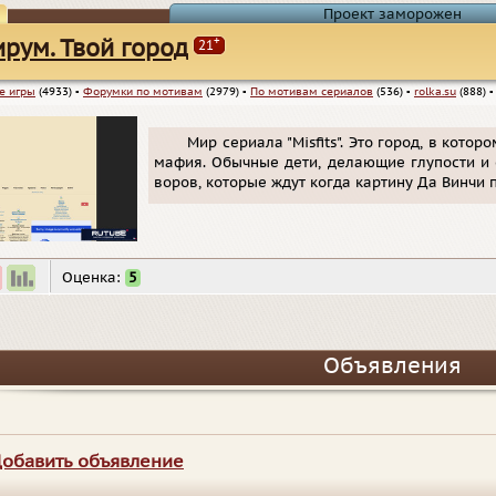
Проект заморожен
+
рум. Твой город
21
е игры
(4933)
▪
Форумки по мотивам
(2979)
▪
По мотивам сериалов
(536)
▪
rolka.su
(888)
Мир сериала "Misfits". Это город, в кото
мафия. Обычные дети, делающие глупости и
воров, которые ждут когда картину Да Винчи 
Оценка:
5
Объявления
обавить объявление