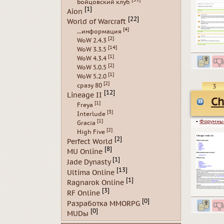
Бойцовский клуб
[1]
Aion
[22]
World of Warcraft
[4]
...информация
[2]
WoW 2.4.3
[14]
WoW 3.3.5
[1]
WoW 4.3.4
[2]
WoW 5.0.5
[1]
WoW 5.2.0
[2]
сразу 80
3
[12]
Lineage II
Ch
[1]
Freya
[3]
Interlude
[1]
▪
Форумны
Gracia
[2]
High Five
[2]
Perfect World
[8]
MU Online
[1]
Jade Dynasty
[13]
Ultima Online
[1]
Ragnarok Online
[3]
RF Online
[0]
Разработка MMORPG
[0]
MUDы