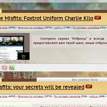
+
e Misfits: Foxtrot Uniform Charlie Kilo
18
е игры
(4933)
▪
Форумки по мотивам
(2979)
▪
rusff.ru
(1789)
▪
По мотивам сериалов
(536)
Смотрели сериал "Отбросы" и всегда
предоставляем вам такой шанс, юные отброс
Без кнопки Топа
+
sfits: your secrets will be revealed
18
е игры
(4933)
▪
Форумки по мотивам
(2979)
▪
По мотивам сериалов
(536)
▪
rolka.su
(888)