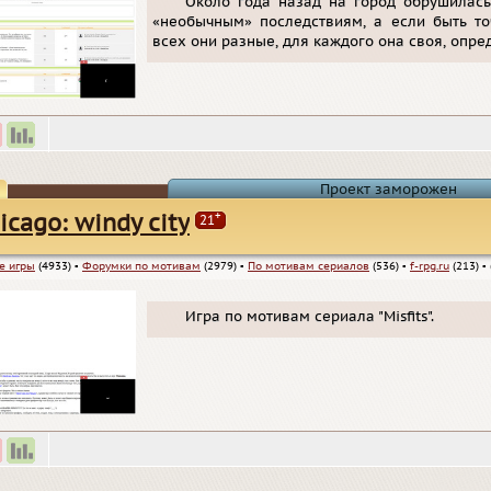
Около года назад на город обрушилась
«необычным» последствиям, а если быть то
всех они разные, для каждого она своя, опре
Проект заморожен
+
icago: windy city
21
е игры
(4933)
▪
Форумки по мотивам
(2979)
▪
По мотивам сериалов
(536)
▪
f-rpg.ru
(213)
▪
Игра по мотивам сериала "Misfits".