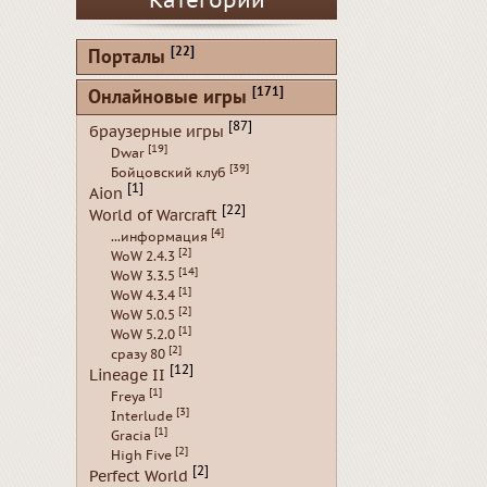
Категории
[22]
Порталы
[171]
Онлайновые игры
[87]
браузерные игры
[19]
Dwar
[39]
Бойцовский клуб
[1]
Aion
[22]
World of Warcraft
[4]
...информация
[2]
WoW 2.4.3
[14]
WoW 3.3.5
[1]
WoW 4.3.4
[2]
WoW 5.0.5
[1]
WoW 5.2.0
[2]
сразу 80
[12]
Lineage II
[1]
Freya
[3]
Interlude
[1]
Gracia
[2]
High Five
[2]
Perfect World