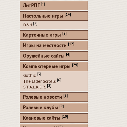
[1]
ЛитРПГ
[14]
Настольные игры
[7]
D&d
[2]
Карточные игры
[12]
Игры на местности
[4]
Оружейные сайты
[29]
Компьютерные игры
[3]
Gothic
[6]
The Elder Scrolls
[2]
S.T.A.L.K.E.R.
[5]
Ролевые новости
[9]
Ролевые клубы
[10]
Клановые сайты