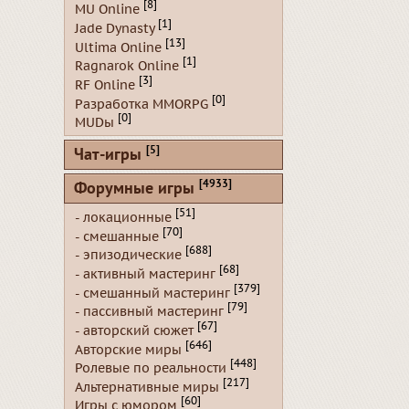
[8]
MU Online
[1]
Jade Dynasty
[13]
Ultima Online
[1]
Ragnarok Online
[3]
RF Online
[0]
Разработка MMORPG
[0]
MUDы
[5]
Чат-игры
[4933]
Форумные игры
[51]
- локационные
[70]
- смешанные
[688]
- эпизодические
[68]
- активный мастеринг
[379]
- смешанный мастеринг
[79]
- пассивный мастеринг
[67]
- авторский сюжет
[646]
Авторские миры
[448]
Ролевые по реальности
[217]
Альтернативные миры
[60]
Игры с юмором