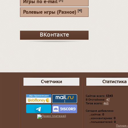
[2]
Игры по e-mail
[4]
Ролевые игры (Разное)
ВКонтакте
Счетчики
Статистика
Сайтов всего:
5343
В Отстойнике:
47
Тэгов всего:
465
Сегодня добавлено
...сайтов:
0
...комментариев:
0
...пользователей:
0
Полная 