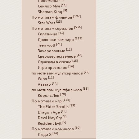
Покемоны
[44]
Сейлор Мун
[9]
Shaman King
[192]
По мотивам фильмов
[23]
Star Wars
[536]
По мотивам сериалов
[41]
Сплетница
[159]
Дневники вампира
[21]
Teen wolf
[11]
Зачарованные
[46]
Сверхъестественное
[15]
Однажды в сказке
[16]
Игра престолов
[75]
по мотивам мультсериалов
[11]
Winx
[13]
Аватар
[35]
по мотивам мультфильмов
[20]
Король Лев
[128]
По мотивам игр
[19]
The Elder Scrolls
[15]
Dragon Age
[4]
Devil May Cry
[5]
Resident Evil
[80]
По мотивам комиксов
[56]
Люди Х