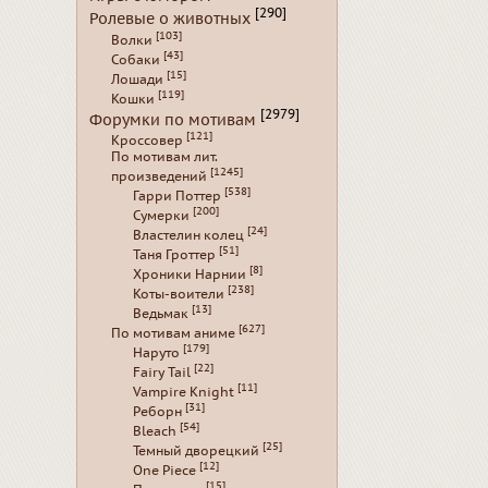
[290]
Ролевые о животных
[103]
Волки
[43]
Собаки
[15]
Лошади
[119]
Кошки
[2979]
Форумки по мотивам
[121]
Кроссовер
По мотивам лит.
[1245]
произведений
[538]
Гарри Поттер
[200]
Сумерки
[24]
Властелин колец
[51]
Таня Гроттер
[8]
Хроники Нарнии
[238]
Коты-воители
[13]
Ведьмак
[627]
По мотивам аниме
[179]
Наруто
[22]
Fairy Tail
[11]
Vampire Knight
[31]
Реборн
[54]
Bleach
[25]
Темный дворецкий
[12]
One Piece
[15]