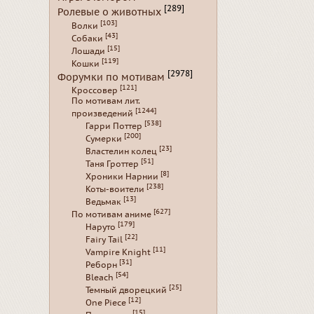
[289]
Ролевые о животных
[103]
Волки
[43]
Собаки
[15]
Лошади
[119]
Кошки
[2978]
Форумки по мотивам
[121]
Кроссовер
По мотивам лит.
[1244]
произведений
[538]
Гарри Поттер
[200]
Сумерки
[23]
Властелин колец
[51]
Таня Гроттер
[8]
Хроники Нарнии
[238]
Коты-воители
[13]
Ведьмак
[627]
По мотивам аниме
[179]
Наруто
[22]
Fairy Tail
[11]
Vampire Knight
[31]
Реборн
[54]
Bleach
[25]
Темный дворецкий
[12]
One Piece
[15]