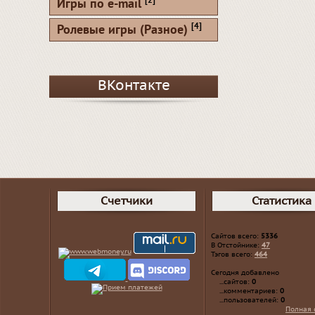
[2]
Игры по e-mail
[4]
Ролевые игры (Разное)
ВКонтакте
Счетчики
Статистика
Сайтов всего:
5336
В Отстойнике:
47
Тэгов всего:
464
Сегодня добавлено
...сайтов:
0
...комментариев:
0
...пользователей:
0
Полная 