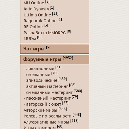
[8]
MU Online
[1]
Jade Dynasty
[13]
Ultima Online
[1]
Ragnarok Online
[3]
RF Online
[0]
Разработка MMORPG
[0]
MUDы
[5]
Чат-игры
[4932]
Форумные игры
[51]
- локационные
[70]
- смешанные
[689]
- эпизодические
[68]
- активный мастеринг
[380]
- смешанный мастеринг
[79]
- пассивный мастеринг
[67]
- авторский сюжет
[646]
Авторские миры
[448]
Ролевые по реальности
[218]
Альтернативные миры
[60]
Игры с юмором