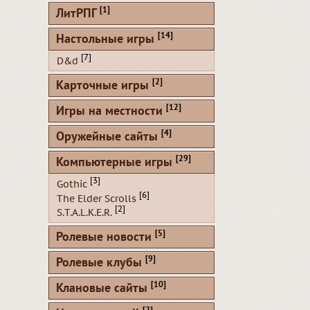
[1]
ЛитРПГ
[14]
Настольные игры
[7]
D&d
[2]
Карточные игры
[12]
Игры на местности
[4]
Оружейные сайты
[29]
Компьютерные игры
[3]
Gothic
[6]
The Elder Scrolls
[2]
S.T.A.L.K.E.R.
[5]
Ролевые новости
[9]
Ролевые клубы
[10]
Клановые сайты