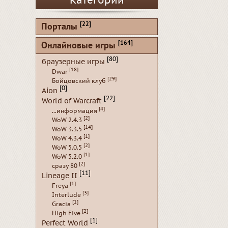
Категории
[22]
Порталы
[164]
Онлайновые игры
[80]
браузерные игры
[18]
Dwar
[29]
Бойцовский клуб
[0]
Aion
[22]
World of Warcraft
[4]
...информация
[2]
WoW 2.4.3
[14]
WoW 3.3.5
[1]
WoW 4.3.4
[2]
WoW 5.0.5
[1]
WoW 5.2.0
[2]
сразу 80
[11]
Lineage II
[1]
Freya
[3]
Interlude
[1]
Gracia
[2]
High Five
[1]
Perfect World