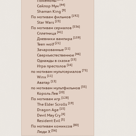
Покемоны
[44]
Сейлор Мун
[9]
Shaman King
[192]
По мотивам фильмов
[23]
Star Wars
[536]
По мотивам сериалов
[41]
Сплетница
[159]
Дневники вампира
[21]
Teen wolf
[11]
Зачарованные
[46]
Сверхъестественное
[15]
Однажды в сказке
[16]
Игра престолов
[75]
по мотивам мультсериалов
[11]
Winx
[13]
Аватар
[35]
по мотивам мультфильмов
[20]
Король Лев
[128]
По мотивам игр
[19]
The Elder Scrolls
[15]
Dragon Age
[4]
Devil May Cry
[5]
Resident Evil
[80]
По мотивам комиксов
[56]
Люди Х