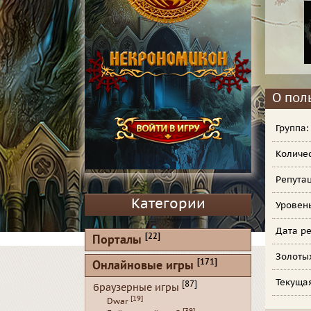
О пол
Группа
Количе
Репута
Категории
Уровен
Дата ре
[22]
Порталы
Золоты
[171]
Онлайновые игры
Текуща
[87]
браузерные игры
[19]
Dwar
[39]