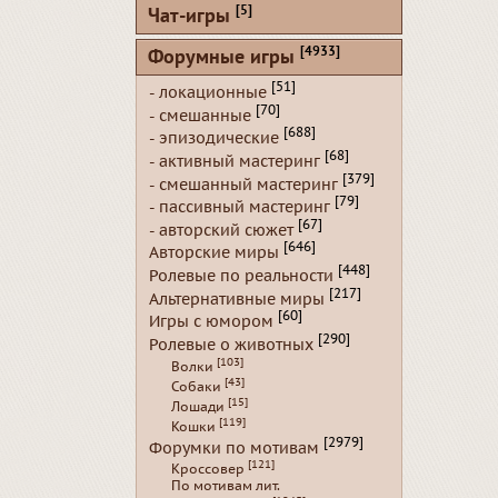
[5]
Чат-игры
[4933]
Форумные игры
[51]
- локационные
[70]
- смешанные
[688]
- эпизодические
[68]
- активный мастеринг
[379]
- смешанный мастеринг
[79]
- пассивный мастеринг
[67]
- авторский сюжет
[646]
Авторские миры
[448]
Ролевые по реальности
[217]
Альтернативные миры
[60]
Игры с юмором
[290]
Ролевые о животных
[103]
Волки
[43]
Собаки
[15]
Лошади
[119]
Кошки
[2979]
Форумки по мотивам
[121]
Кроссовер
По мотивам лит.