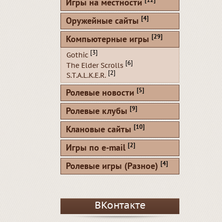
[12]
Игры на местности
[4]
Оружейные сайты
[29]
Компьютерные игры
[3]
Gothic
[6]
The Elder Scrolls
[2]
S.T.A.L.K.E.R.
[5]
Ролевые новости
[9]
Ролевые клубы
[10]
Клановые сайты
[2]
Игры по e-mail
[4]
Ролевые игры (Разное)
ВКонтакте