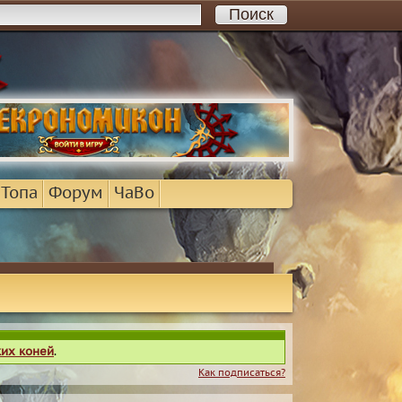
 Топа
Форум
ЧаВо
ких коней
.
Как подписаться?