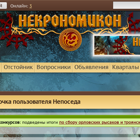
я
Онлайн:
3
Отстойник
Вопросники
Объявления
Кварталы
очка пользователя Непоседа
конкурсов
: подведены итоги
по сбору орловских рысаков и троянс