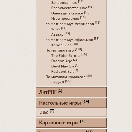
[11]
Зачарованные
[46]
Сверхъестественное
[15]
Однажды в сказке
[16]
Игра престолов
[75]
по мотивам мультсериалов
[11]
Winx
[13]
Аватар
[35]
по мотивам мультфильмов
[20]
Король Лев
[128]
По мотивам игр
[19]
The Elder Scrolls
[15]
Dragon Age
[4]
Devil May Cry
[5]
Resident Evil
[80]
По мотивам комиксов
[56]
Люди Х
[1]
ЛитРПГ
[14]
Настольные игры
[7]
D&d
[2]
Карточные игры