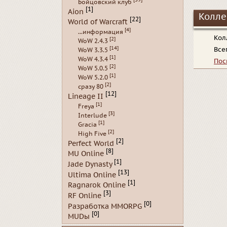
Бойцовский клуб
[1]
Aion
Колле
[22]
World of Warcraft
[4]
...информация
Кол
[2]
WoW 2.4.3
[14]
Все
WoW 3.3.5
[1]
WoW 4.3.4
Пос
[2]
WoW 5.0.5
[1]
WoW 5.2.0
[2]
сразу 80
[12]
Lineage II
[1]
Freya
[3]
Interlude
[1]
Gracia
[2]
High Five
[2]
Perfect World
[8]
MU Online
[1]
Jade Dynasty
[13]
Ultima Online
[1]
Ragnarok Online
[3]
RF Online
[0]
Разработка MMORPG
[0]
MUDы