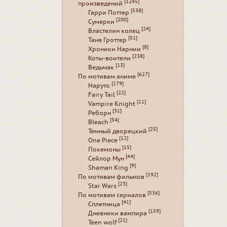
[1245]
произведений
[538]
Гарри Поттер
[200]
Сумерки
[24]
Властелин колец
[51]
Таня Гроттер
[8]
Хроники Нарнии
[238]
Коты-воители
[13]
Ведьмак
[627]
По мотивам аниме
[179]
Наруто
[22]
Fairy Tail
[11]
Vampire Knight
[31]
Реборн
[54]
Bleach
[25]
Темный дворецкий
[12]
One Piece
[15]
Покемоны
[44]
Сейлор Мун
[9]
Shaman King
[192]
По мотивам фильмов
[23]
Star Wars
[536]
По мотивам сериалов
[41]
Сплетница
[159]
Дневники вампира
[21]
Teen wolf