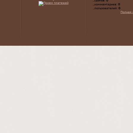
...сайтов:
0
...комментариев:
0
...пользователей:
0
Полная 