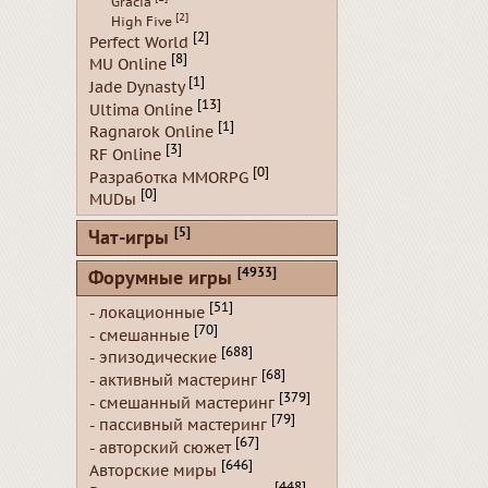
Gracia
[2]
High Five
[2]
Perfect World
[8]
MU Online
[1]
Jade Dynasty
[13]
Ultima Online
[1]
Ragnarok Online
[3]
RF Online
[0]
Разработка MMORPG
[0]
MUDы
[5]
Чат-игры
[4933]
Форумные игры
[51]
- локационные
[70]
- смешанные
[688]
- эпизодические
[68]
- активный мастеринг
[379]
- смешанный мастеринг
[79]
- пассивный мастеринг
[67]
- авторский сюжет
[646]
Авторские миры
[448]