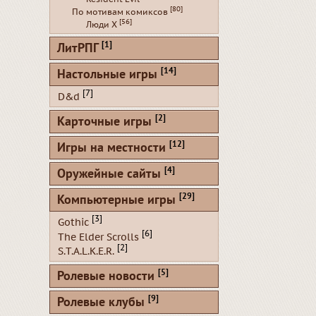
[80]
По мотивам комиксов
[56]
Люди Х
[1]
ЛитРПГ
[14]
Настольные игры
[7]
D&d
[2]
Карточные игры
[12]
Игры на местности
[4]
Оружейные сайты
[29]
Компьютерные игры
[3]
Gothic
[6]
The Elder Scrolls
[2]
S.T.A.L.K.E.R.
[5]
Ролевые новости
[9]
Ролевые клубы