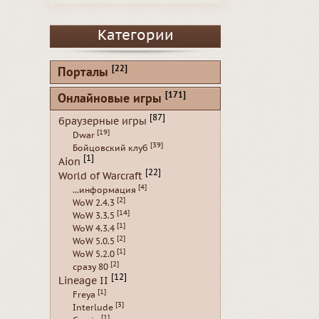
Категории
[22]
Порталы
[171]
Онлайновые игры
[87]
браузерные игры
[19]
Dwar
[39]
Бойцовский клуб
[1]
Aion
[22]
World of Warcraft
[4]
...информация
[2]
WoW 2.4.3
[14]
WoW 3.3.5
[1]
WoW 4.3.4
[2]
WoW 5.0.5
[1]
WoW 5.2.0
[2]
сразу 80
[12]
Lineage II
[1]
Freya
[3]
Interlude
[1]