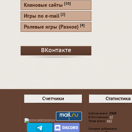
[10]
Клановые сайты
[2]
Игры по e-mail
[4]
Ролевые игры (Разное)
ВКонтакте
Счетчики
Статистика
Сайтов всего:
5343
В Отстойнике:
47
Тэгов всего:
465
Сегодня добавлено