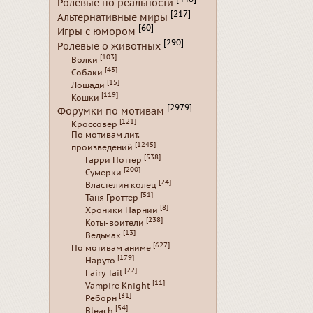
Ролевые по реальности
[217]
Альтернативные миры
[60]
Игры с юмором
[290]
Ролевые о животных
[103]
Волки
[43]
Собаки
[15]
Лошади
[119]
Кошки
[2979]
Форумки по мотивам
[121]
Кроссовер
По мотивам лит.
[1245]
произведений
[538]
Гарри Поттер
[200]
Сумерки
[24]
Властелин колец
[51]
Таня Гроттер
[8]
Хроники Нарнии
[238]
Коты-воители
[13]
Ведьмак
[627]
По мотивам аниме
[179]
Наруто
[22]
Fairy Tail
[11]
Vampire Knight
[31]
Реборн
[54]
Bleach