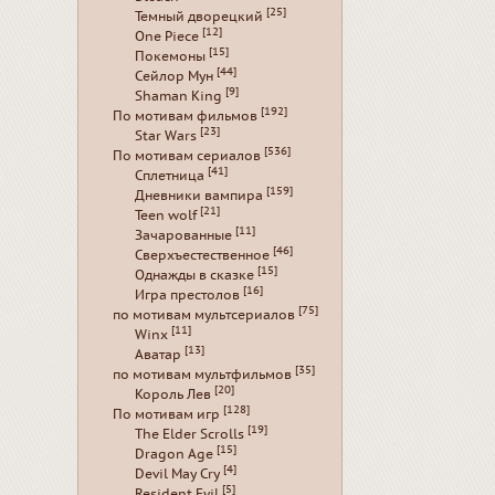
[25]
Темный дворецкий
[12]
One Piece
[15]
Покемоны
[44]
Сейлор Мун
[9]
Shaman King
[192]
По мотивам фильмов
[23]
Star Wars
[536]
По мотивам сериалов
[41]
Сплетница
[159]
Дневники вампира
[21]
Teen wolf
[11]
Зачарованные
[46]
Сверхъестественное
[15]
Однажды в сказке
[16]
Игра престолов
[75]
по мотивам мультсериалов
[11]
Winx
[13]
Аватар
[35]
по мотивам мультфильмов
[20]
Король Лев
[128]
По мотивам игр
[19]
The Elder Scrolls
[15]
Dragon Age
[4]
Devil May Cry
[5]
Resident Evil