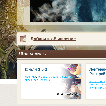
Добавить объявление
Объявления:
Юньли (HSR)
Лейтена
Рыцарей 
мечники
,
подростки
,
канон
,
в сюжет
,
активность
,
срочно
лейтенанты
подростки
,
активность
,
16:11 10.06.2026