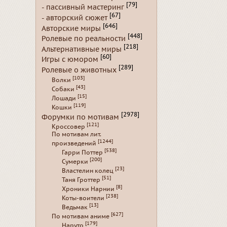
[79]
- пассивный мастеринг
[67]
- авторский сюжет
[646]
Авторские миры
[448]
Ролевые по реальности
[218]
Альтернативные миры
[60]
Игры с юмором
[289]
Ролевые о животных
[103]
Волки
[43]
Собаки
[15]
Лошади
[119]
Кошки
[2978]
Форумки по мотивам
[121]
Кроссовер
По мотивам лит.
[1244]
произведений
[538]
Гарри Поттер
[200]
Сумерки
[23]
Властелин колец
[51]
Таня Гроттер
[8]
Хроники Нарнии
[238]
Коты-воители
[13]
Ведьмак
[627]
По мотивам аниме
[179]
Наруто