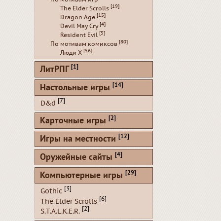
[19]
The Elder Scrolls
[15]
Dragon Age
[4]
Devil May Cry
[5]
Resident Evil
[80]
По мотивам комиксов
[56]
Люди Х
[1]
ЛитРПГ
[14]
Настольные игры
[7]
D&d
[2]
Карточные игры
[12]
Игры на местности
[4]
Оружейные сайты
[29]
Компьютерные игры
[3]
Gothic
[6]
The Elder Scrolls
[2]
S.T.A.L.K.E.R.