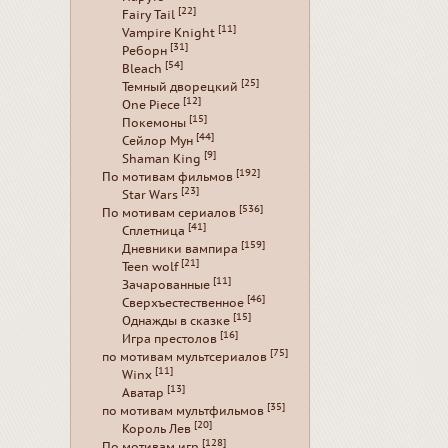
[22]
Fairy Tail
[11]
Vampire Knight
[31]
Реборн
[54]
Bleach
[25]
Темный дворецкий
[12]
One Piece
[15]
Покемоны
[44]
Сейлор Мун
[9]
Shaman King
[192]
По мотивам фильмов
[23]
Star Wars
[536]
По мотивам сериалов
[41]
Сплетница
[159]
Дневники вампира
[21]
Teen wolf
[11]
Зачарованные
[46]
Сверхъестественное
[15]
Однажды в сказке
[16]
Игра престолов
[75]
по мотивам мультсериалов
[11]
Winx
[13]
Аватар
[35]
по мотивам мультфильмов
[20]
Король Лев
[128]
По мотивам игр