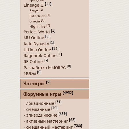
[11]
Lineage II
[1]
Freya
[3]
Interlude
[1]
Gracia
[2]
High Five
[1]
Perfect World
[8]
MU Online
[1]
Jade Dynasty
[13]
Ultima Online
[1]
Ragnarok Online
[3]
RF Online
[0]
Разработка MMORPG
[0]
MUDы
[5]
Чат-игры
[4932]
Форумные игры
[51]
- локационные
[70]
- смешанные
[689]
- эпизодические
[68]
- активный мастеринг
[380]
- смешанный мастеринг