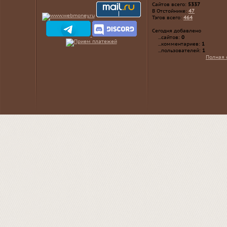
Сайтов всего:
5337
В Отстойнике:
47
Тэгов всего:
464
Сегодня добавлено
...сайтов:
0
...комментариев:
1
...пользователей:
1
Полная 