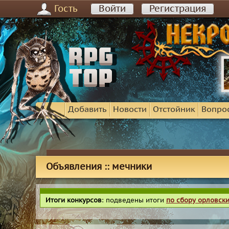
Гость
Войти
Регистрация
Добавить
Новости
Отстойник
Вопро
Объявления :: мечники
Итоги конкурсов
: подведены итоги
по сбору орловск