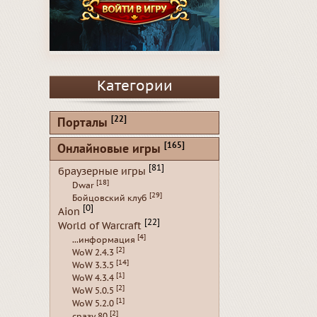
Категории
[22]
Порталы
[165]
Онлайновые игры
[81]
браузерные игры
[18]
Dwar
[29]
Бойцовский клуб
[0]
Aion
[22]
World of Warcraft
[4]
...информация
[2]
WoW 2.4.3
[14]
WoW 3.3.5
[1]
WoW 4.3.4
[2]
WoW 5.0.5
[1]
WoW 5.2.0
[2]
сразу 80