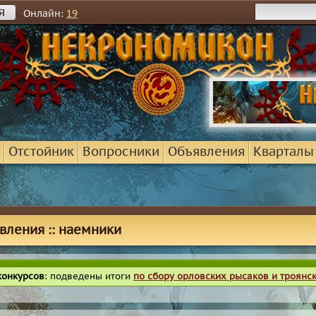
я
Онлайн:
19
Отстойник
Вопросники
Объявления
Кварталы
вления :: наемники
конкурсов
: подведены итоги
по сбору орловских рысаков и троянс