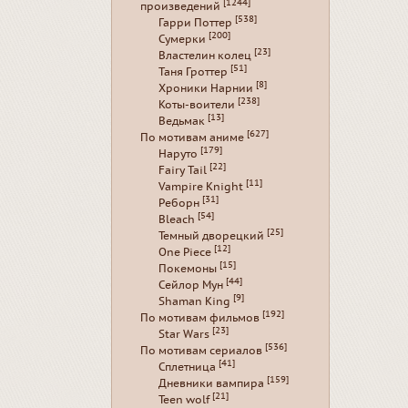
[1244]
произведений
[538]
Гарри Поттер
[200]
Сумерки
[23]
Властелин колец
[51]
Таня Гроттер
[8]
Хроники Нарнии
[238]
Коты-воители
[13]
Ведьмак
[627]
По мотивам аниме
[179]
Наруто
[22]
Fairy Tail
[11]
Vampire Knight
[31]
Реборн
[54]
Bleach
[25]
Темный дворецкий
[12]
One Piece
[15]
Покемоны
[44]
Сейлор Мун
[9]
Shaman King
[192]
По мотивам фильмов
[23]
Star Wars
[536]
По мотивам сериалов
[41]
Сплетница
[159]
Дневники вампира
[21]
Teen wolf