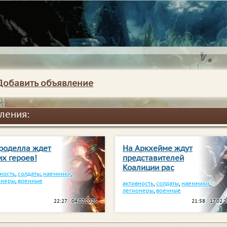
Добавить объявление
ления:
роделла ждет
На Аркхейме ждут
их героев!
представителей
Коалиции рас
ность
,
солдаты
,
наемники
,
онеры
,
военные
активность
,
солдаты
,
наемники
,
легионеры
,
военные
22:27 04.07.2025
21:58 17.02.