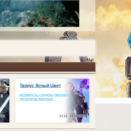
Тариус Ясный Цвет
активность
,
солдаты
,
наемники
,
легионеры
,
военные
2025
22:22 04.07.2025