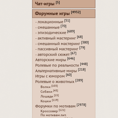
[5]
Чат-игры
[4932]
Форумные игры
[51]
- локационные
[70]
- смешанные
[689]
- эпизодические
[68]
- активный мастеринг
[380]
- смешанный мастеринг
[79]
- пассивный мастеринг
[67]
- авторский сюжет
[646]
Авторские миры
[448]
Ролевые по реальности
[218]
Альтернативные миры
[60]
Игры с юмором
[289]
Ролевые о животных
[103]
Волки
[43]
Собаки
[15]
Лошади
[119]
Кошки
[2978]
Форумки по мотивам
[121]
Кроссовер
По мотивам лит.