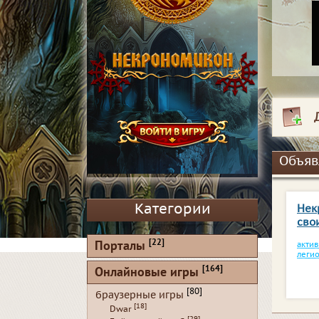
Объяв
Категории
Нек
сво
[22]
Порталы
актив
леги
[164]
Онлайновые игры
[80]
браузерные игры
[18]
Dwar
[29]