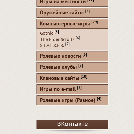
[12]
Игры на местности
[4]
Оружейные сайты
[29]
Компьютерные игры
[3]
Gothic
[6]
The Elder Scrolls
[2]
S.T.A.L.K.E.R.
[5]
Ролевые новости
[9]
Ролевые клубы
[10]
Клановые сайты
[2]
Игры по e-mail
[4]
Ролевые игры (Разное)
ВКонтакте