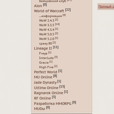
Бойцовский клуб
[0]
Aion
Полный 
[22]
World of Warcraft
[4]
...информация
[2]
WoW 2.4.3
[14]
WoW 3.3.5
[1]
WoW 4.3.4
[2]
WoW 5.0.5
[1]
WoW 5.2.0
[2]
сразу 80
[11]
Lineage II
[1]
Freya
[3]
Interlude
[1]
Gracia
[2]
High Five
[1]
Perfect World
[8]
MU Online
[1]
Jade Dynasty
[13]
Ultima Online
[1]
Ragnarok Online
[3]
RF Online
[0]
Разработка MMORPG
[0]
MUDы