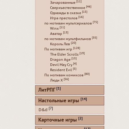
[11]
Зачарованные
[46]
Сверхъестественное
[15]
Однажды в сказке
[16]
Игра престолов
[75]
по мотивам мультсериалов
[11]
Winx
[13]
Аватар
[35]
по мотивам мультфильмов
[20]
Король Лев
[128]
По мотивам игр
[19]
The Elder Scrolls
[15]
Dragon Age
[4]
Devil May Cry
[5]
Resident Evil
[80]
По мотивам комиксов
[56]
Люди Х
[1]
ЛитРПГ
[14]
Настольные игры
[7]
D&d
[2]
Карточные игры