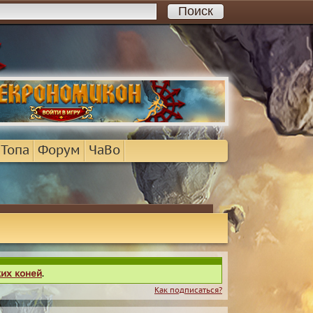
 Топа
Форум
ЧаВо
ких коней
.
Как подписаться?