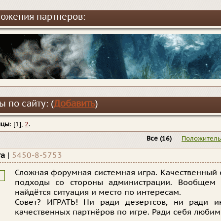
ожения партнеров:
 по сайту: (
Добавить
)
ицы
: [1],
2
.
Все
(16)
Положител
та
|
5450-8-5753
Сложная форумная системная игра. Качественный 
подходы со стороны администрации. Вообщем 
найдётся ситуация и место по интересам.
Совет? ИГРАТЬ! Ни ради дезертсов, ни ради и
качественных партнёров по игре. Ради себя любимог