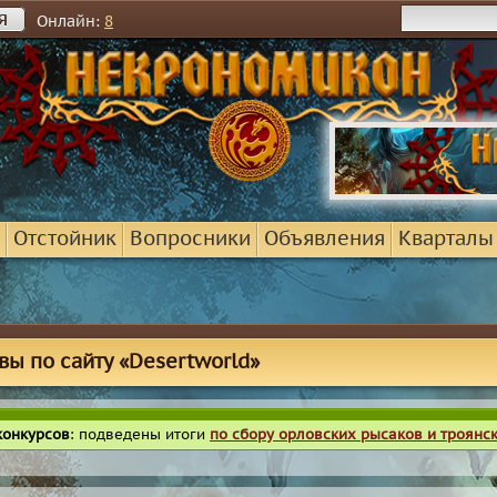
я
Онлайн:
8
Отстойник
Вопросники
Объявления
Кварталы
вы по сайту «Desertworld»
конкурсов
: подведены итоги
по сбору орловских рысаков и троянс