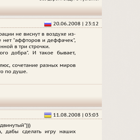
20.06.2008 | 23:12
ации не виснут в воздухе из-
е нет "аффторов и деффачек",
ной в три строчки.
ого добра". И такое бывает,
Плюс, сочетание разных миров
то по душе.
11.08.2008 | 03:03
двинутый")))
, дабы сделать игру наших