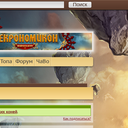
 Топа
Форум
ЧаВо
ких коней
.
Как подписаться?