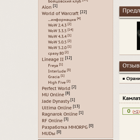
Бойцовский клуб
[1]
Aion
Предл
[22]
World of Warcraft
[4]
...информация
[2]
WoW 2.4.3
[14]
WoW 3.3.5
[1]
WoW 4.3.4
[2]
WoW 5.0.5
[1]
WoW 5.2.0
[2]
сразу 80
[12]
Lineage II
[1]
Отзывы
Freya
[3]
Interlude
[1]
Gracia
■
Стран
[2]
High Five
[2]
Perfect World
[8]
MU Online
Камла
[1]
Jade Dynasty
[13]
Ultima Online
0
(
+1
)
[1]
Ragnarok Online
[3]
RF Online
[0]
Разработка MMORPG
[0]
MUDы