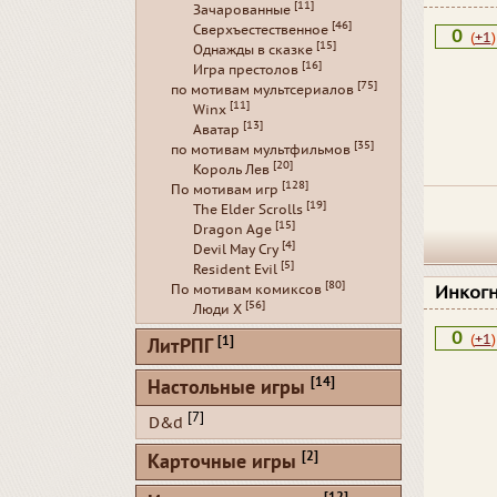
[11]
Зачарованные
[46]
Сверхъестественное
0
(
+1
)
[15]
Однажды в сказке
[16]
Игра престолов
[75]
по мотивам мультсериалов
[11]
Winx
[13]
Аватар
[35]
по мотивам мультфильмов
[20]
Король Лев
[128]
По мотивам игр
[19]
The Elder Scrolls
[15]
Dragon Age
[4]
Devil May Cry
[5]
Resident Evil
[80]
По мотивам комиксов
Инког
[56]
Люди Х
0
(
+1
)
[1]
ЛитРПГ
[14]
Настольные игры
[7]
D&d
[2]
Карточные игры