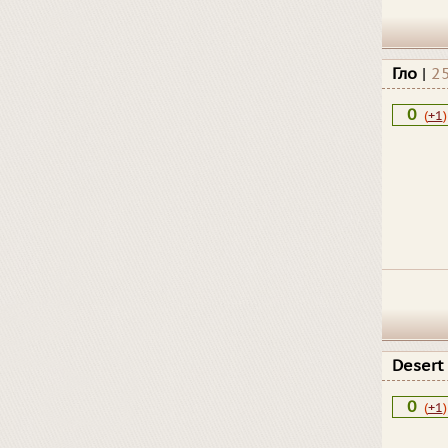
Гло
|
2
0
(
+1
)
Desert
0
(
+1
)