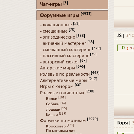
[5]
Чат-игры
[4933]
Форумные игры
[51]
- локационные
[70]
- смешанные
JS
|
310
[688]
- эпизодические
[68]
- активный мастеринг
0
(
+1
)
[379]
- смешанный мастеринг
[79]
- пассивный мастеринг
[67]
- авторский сюжет
[646]
Авторские миры
[448]
Ролевые по реальности
[217]
Альтернативные миры
[60]
Игры с юмором
[290]
Ролевые о животных
[103]
Волки
[43]
Собаки
[15]
Лошади
[119]
Кошки
[2979]
Форумки по мотивам
Горя
|
[121]
Кроссовер
По мотивам лит.