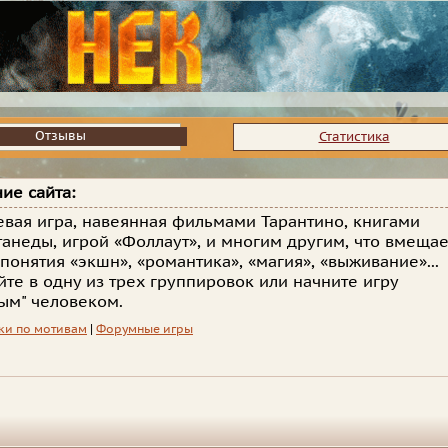
Отзывы
Отзывы
Статистика
ие сайта:
евая игра, навеянная фильмами Тарантино, книгами
танеды, игрой «Фоллаут», и многим другим, что вмещае
 понятия «экшн», «романтика», «магия», «выживание»...
йте в одну из трех группировок или начните игру
ым" человеком.
ки по мотивам
|
Форумные игры