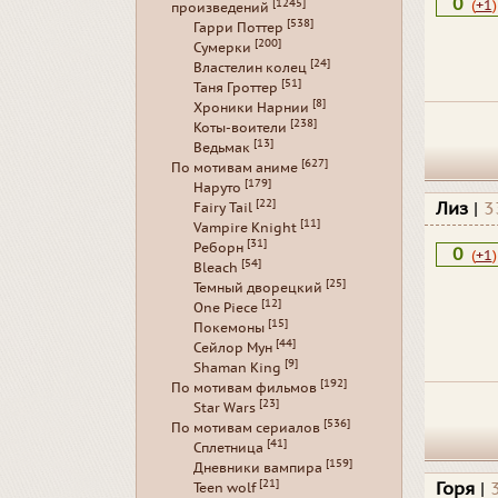
0
(
+1
)
[1245]
произведений
[538]
Гарри Поттер
[200]
Сумерки
[24]
Властелин колец
[51]
Таня Гроттер
[8]
Хроники Нарнии
[238]
Коты-воители
[13]
Ведьмак
[627]
По мотивам аниме
[179]
Наруто
[22]
Лиз
|
3
Fairy Tail
[11]
Vampire Knight
[31]
Реборн
0
(
+1
)
[54]
Bleach
[25]
Темный дворецкий
[12]
One Piece
[15]
Покемоны
[44]
Сейлор Мун
[9]
Shaman King
[192]
По мотивам фильмов
[23]
Star Wars
[536]
По мотивам сериалов
[41]
Сплетница
[159]
Дневники вампира
[21]
Горя
|
Teen wolf