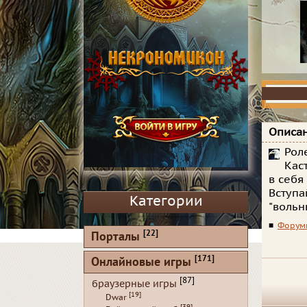
Описан
Рол
Кас
в себя
Вступа
Категории
"вольн
■
Форум
[22]
Порталы
[171]
Онлайновые игры
[87]
браузерные игры
[19]
Dwar
[39]