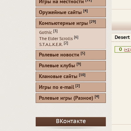
[12]
Игры на местности
[4]
Оружейные сайты
[29]
Компьютерные игры
[3]
Gothic
Desert
[6]
The Elder Scrolls
[2]
S.T.A.L.K.E.R.
0
(
+1
)
[5]
Ролевые новости
[9]
Ролевые клубы
[10]
Клановые сайты
[2]
Игры по e-mail
[4]
Ролевые игры (Разное)
ВКонтакте