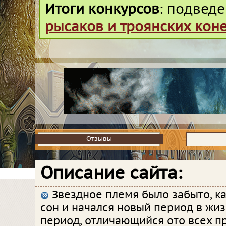
Итоги конкурсов
: подвед
рысаков и троянских кон
Отзывы
Отзывы
Описание сайта:
Звездное племя было забыто, к
сон и начался новый период в жиз
период, отличающийся ото всех пр