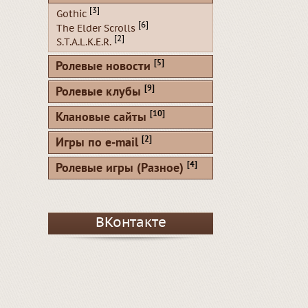
[3]
Gothic
[6]
The Elder Scrolls
[2]
S.T.A.L.K.E.R.
[5]
Ролевые новости
[9]
Ролевые клубы
[10]
Клановые сайты
[2]
Игры по e-mail
[4]
Ролевые игры (Разное)
ВКонтакте