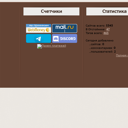
Счетчики
Статистика
Сайтов всего:
5343
В Отстойнике:
47
Тэгов всего:
465
Сегодня добавлено
...сайтов:
0
...комментариев:
0
...пользователей:
2
Полная 