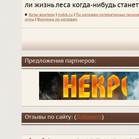
ли жизнь леса когда-нибудь станет
■
Коты-воители
|
mybb.ru
|
По мотивам литературных произ
игры
|
Форумки по мотивам
Предложения партнеров:
Отзывы по сайту: (
Добавить
)