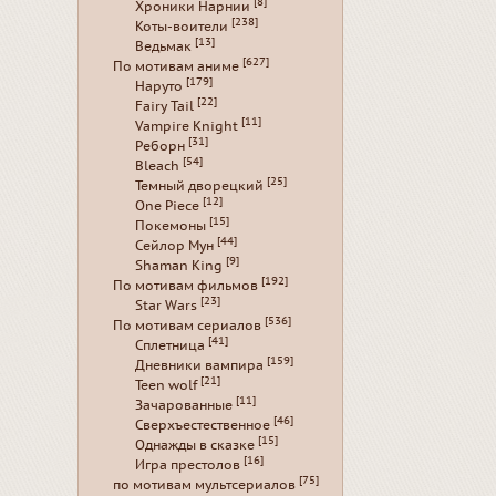
[8]
Хроники Нарнии
[238]
Коты-воители
[13]
Ведьмак
[627]
По мотивам аниме
[179]
Наруто
[22]
Fairy Tail
[11]
Vampire Knight
[31]
Реборн
[54]
Bleach
[25]
Темный дворецкий
[12]
One Piece
[15]
Покемоны
[44]
Сейлор Мун
[9]
Shaman King
[192]
По мотивам фильмов
[23]
Star Wars
[536]
По мотивам сериалов
[41]
Сплетница
[159]
Дневники вампира
[21]
Teen wolf
[11]
Зачарованные
[46]
Сверхъестественное
[15]
Однажды в сказке
[16]
Игра престолов
[75]
по мотивам мультсериалов