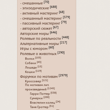
[70]
- смешанные
[688]
- эпизодические
[68]
- активный мастеринг
[379]
- смешанный мастеринг
[79]
- пассивный мастеринг
[67]
- авторский сюжет
[646]
Авторские миры
[448]
Ролевые по реальности
[217]
Альтернативные миры
[60]
Игры с юмором
[290]
Ролевые о животных
[103]
Волки
[43]
Собаки
[15]
Лошади
[119]
Кошки
[2979]
Форумки по мотивам
[121]
Кроссовер
По мотивам лит.
[1245]
произведений
[538]
Гарри Поттер
[200]
Сумерки
[24]
Властелин колец
[51]
Таня Гроттер