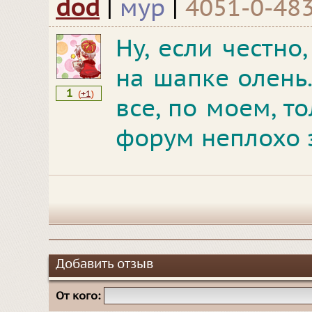
dod
|
мур
|
4051-0-48
Ну, если честно
на шапке олень
1
(
+1
)
все, по моем, то
форум неплохо з
Добавить отзыв
От кого: