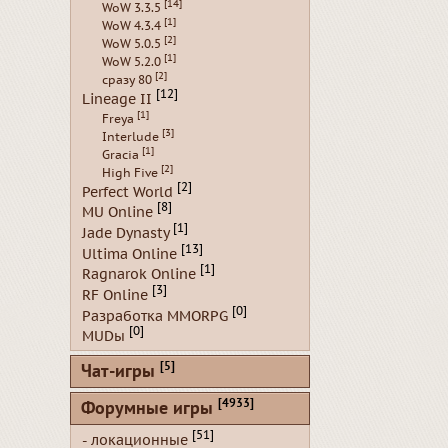
[14]
WoW 3.3.5
[1]
WoW 4.3.4
[2]
WoW 5.0.5
[1]
WoW 5.2.0
[2]
сразу 80
[12]
Lineage II
[1]
Freya
[3]
Interlude
[1]
Gracia
[2]
High Five
[2]
Perfect World
[8]
MU Online
[1]
Jade Dynasty
[13]
Ultima Online
[1]
Ragnarok Online
[3]
RF Online
[0]
Разработка MMORPG
[0]
MUDы
[5]
Чат-игры
[4933]
Форумные игры
[51]
- локационные