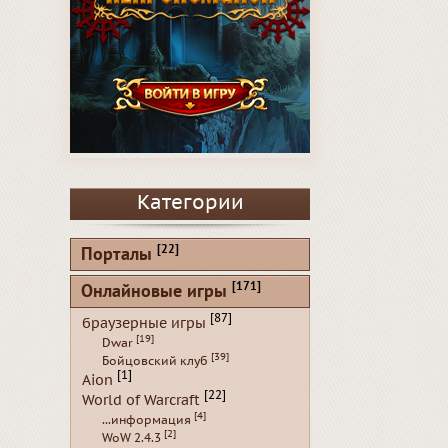
Категории
[22]
Порталы
[171]
Онлайновые игры
[87]
браузерные игры
[19]
Dwar
[39]
Бойцовский клуб
[1]
Aion
[22]
World of Warcraft
[4]
...информация
[2]
WoW 2.4.3