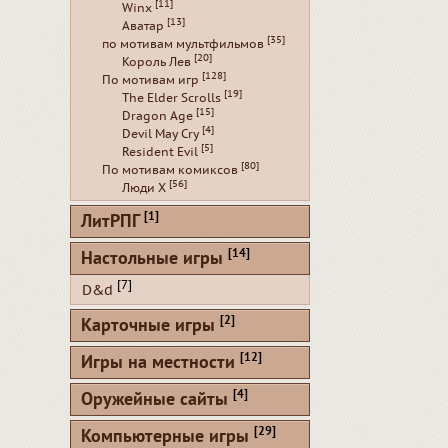
[11]
Winx
[13]
Аватар
[35]
по мотивам мультфильмов
[20]
Король Лев
[128]
По мотивам игр
[19]
The Elder Scrolls
[15]
Dragon Age
[4]
Devil May Cry
[5]
Resident Evil
[80]
По мотивам комиксов
[56]
Люди Х
[1]
ЛитРПГ
[14]
Настольные игры
[7]
D&d
[2]
Карточные игры
[12]
Игры на местности
[4]
Оружейные сайты
[29]
Компьютерные игры