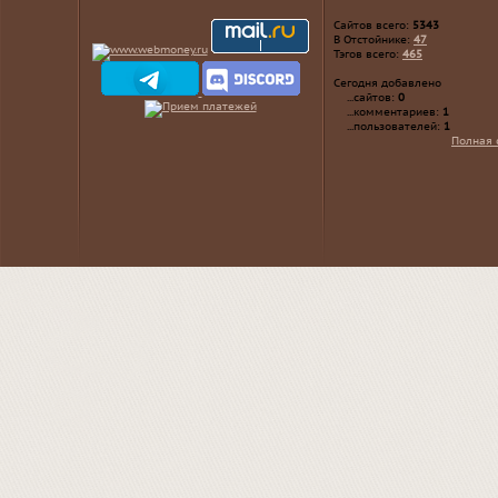
Сайтов всего:
5343
В Отстойнике:
47
Тэгов всего:
465
Сегодня добавлено
...сайтов:
0
...комментариев:
1
...пользователей:
1
Полная 