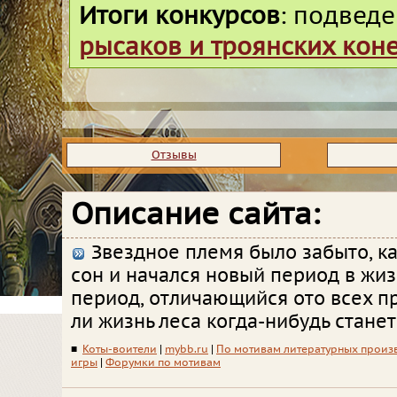
Итоги конкурсов
: подвед
рысаков и троянских кон
Отзывы
Описание сайта:
Звездное племя было забыто, к
сон и начался новый период в жиз
период, отличающийся ото всех пр
ли жизнь леса когда-нибудь станет
■
Коты-воители
|
mybb.ru
|
По мотивам литературных произ
игры
|
Форумки по мотивам