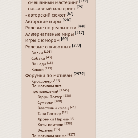
[379]
- смешанный мастеринг
[79]
- пассивный мастеринг
[67]
- авторский сюжет
[646]
Авторские миры
[448]
Ролевые по реальности
[217]
Альтернативные миры
[60]
Игры с юмором
[290]
Ролевые о животных
[103]
Волки
[43]
Собаки
[15]
Лошади
[119]
Кошки
[2979]
Форумки по мотивам
[121]
Кроссовер
По мотивам лит.
[1245]
произведений
[538]
Гарри Поттер
[200]
Сумерки
[24]
Властелин колец
[51]
Таня Гроттер
[8]
Хроники Нарнии
[238]
Коты-воители
[13]
Ведьмак
[627]
По мотивам аниме