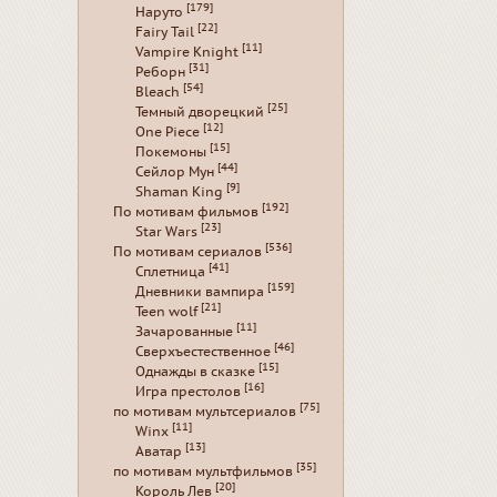
[179]
Наруто
[22]
Fairy Tail
[11]
Vampire Knight
[31]
Реборн
[54]
Bleach
[25]
Темный дворецкий
[12]
One Piece
[15]
Покемоны
[44]
Сейлор Мун
[9]
Shaman King
[192]
По мотивам фильмов
[23]
Star Wars
[536]
По мотивам сериалов
[41]
Сплетница
[159]
Дневники вампира
[21]
Teen wolf
[11]
Зачарованные
[46]
Сверхъестественное
[15]
Однажды в сказке
[16]
Игра престолов
[75]
по мотивам мультсериалов
[11]
Winx
[13]
Аватар
[35]
по мотивам мультфильмов
[20]
Король Лев