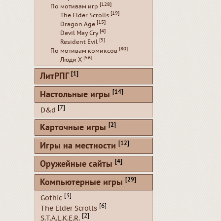
[128]
По мотивам игр
[19]
The Elder Scrolls
[15]
Dragon Age
[4]
Devil May Cry
[5]
Resident Evil
[80]
По мотивам комиксов
[56]
Люди Х
[1]
ЛитРПГ
[14]
Настольные игры
[7]
D&d
[2]
Карточные игры
[12]
Игры на местности
[4]
Оружейные сайты
[29]
Компьютерные игры
[3]
Gothic
[6]
The Elder Scrolls
[2]
S.T.A.L.K.E.R.