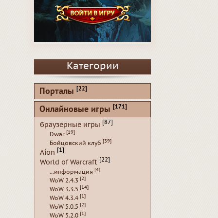
Категории
[22]
Порталы
[171]
Онлайновые игры
[87]
браузерные игры
[19]
Dwar
[39]
Бойцовский клуб
[1]
Aion
[22]
World of Warcraft
[4]
...информация
[2]
WoW 2.4.3
[14]
WoW 3.3.5
[1]
WoW 4.3.4
[2]
WoW 5.0.5
[1]
WoW 5.2.0