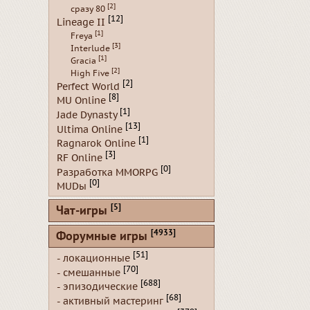
[2]
сразу 80
[12]
Lineage II
[1]
Freya
[3]
Interlude
[1]
Gracia
[2]
High Five
[2]
Perfect World
[8]
MU Online
[1]
Jade Dynasty
[13]
Ultima Online
[1]
Ragnarok Online
[3]
RF Online
[0]
Разработка MMORPG
[0]
MUDы
[5]
Чат-игры
[4933]
Форумные игры
[51]
- локационные
[70]
- смешанные
[688]
- эпизодические
[68]
- активный мастеринг