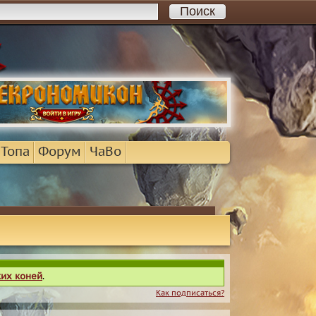
 Топа
Форум
ЧаВо
ких коней
.
Как подписаться?