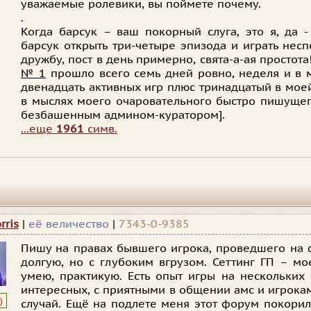
уважаемые ролевики, вы поймете почему.
.
Когда барсук – ваш покорный слуга, это я, да -
барсук открыть три-четыре эпизода и играть нес
дружбу, пост в день примерно, свята-а-ая простот
№ 1
прошло всего семь дней ровно, неделя и в 
двенадцать активных игр плюс тринадцатый в мое
в мыслях моего очаровательного быстро пишущег
безбашенным админом-куратором].
...еще
1961
симв.
rris
|
её величество
|
7343-0-9385
Пишу на правах бывшего игрока, проведшего на 
долгую, но с глубоким вгрузом. Сеттинг ГП – мо
умею, практикую. Есть опыт игры на нескольких
интересных, с приятными в общении амс и игрока
)
случай. Ещё на подлете меня этот форум покорил