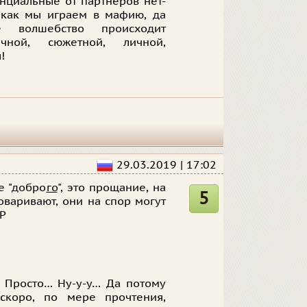
енциальные от партнеров нет-
 как мы играем в мафию, да
 волшебство происходит
чной, сюжетной, личной,
!
29.03.2019 | 17:02
е "добро
го
", это прощание, на
5
оваривают, они на спор могут
=Р
. Просто… Ну-у-у… Да потому
скоро, по мере прочтения,