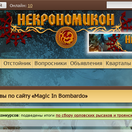
я
Онлайн:
10
Отстойник
Вопросники
Объявления
Кварталы
вы по сайту «Magic In Bombardo»
конкурсов
: подведены итоги
по сбору орловских рысаков и троянс