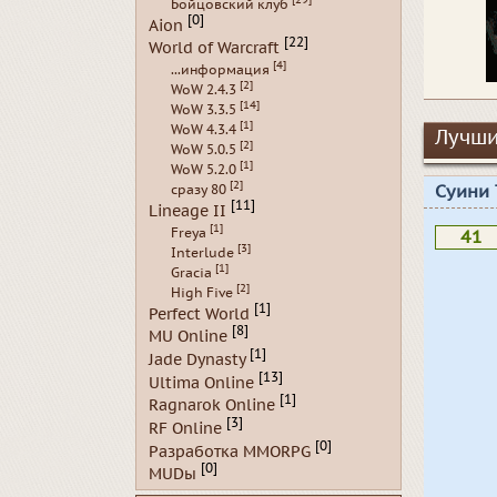
Бойцовский клуб
[0]
Aion
[22]
World of Warcraft
[4]
...информация
[2]
WoW 2.4.3
[14]
WoW 3.3.5
[1]
WoW 4.3.4
Лучши
[2]
WoW 5.0.5
[1]
WoW 5.2.0
[2]
сразу 80
Суини
[11]
Lineage II
[1]
Freya
41
[3]
Interlude
[1]
Gracia
[2]
High Five
[1]
Perfect World
[8]
MU Online
[1]
Jade Dynasty
[13]
Ultima Online
[1]
Ragnarok Online
[3]
RF Online
[0]
Разработка MMORPG
[0]
MUDы