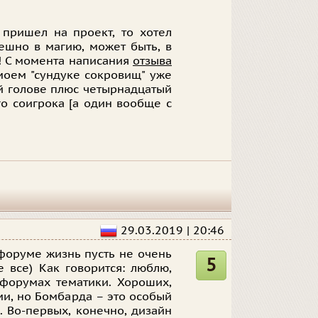
 пришел на проект, то хотел
пешно в магию, может быть, в
а! С момента написания
отзыва
моем "сундуке сокровищ" уже
й голове плюс четырнадцатый
о соигрока [а один вообще с
29.03.2019 | 20:46
форуме жизнь пусть не очень
5
е все) Как говорится: люблю,
 форумах тематики. Хороших,
ми, но Бомбарда – это особый
. Во-первых, конечно, дизайн