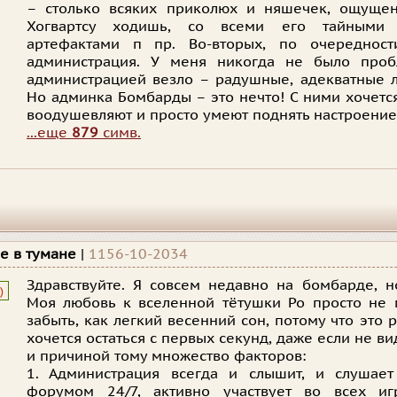
– столько всяких приколюх и няшечек, ощущен
Хогвартсу ходишь, со всеми его тайными к
артефактами п пр. Во-вторых, по очереднос
администрация. У меня никогда не было про
администрацией везло – радушные, адекватные л
Но админка Бомбарды – это нечто! С ними хочетс
воодушевляют и просто умеют поднять настроение 
...еще
879
симв.
е в тумане
|
1156-10-2034
Здравствуйте. Я совсем недавно на бомбарде, н
)
Моя любовь к вселенной тётушки Ро просто не 
забыть, как легкий весенний сон, потому что это р
хочется остаться с первых секунд, даже если не в
и причиной тому множество факторов:
1. Администрация всегда и слышит, и слушает
форумом 24/7, активно участвует во всех иг