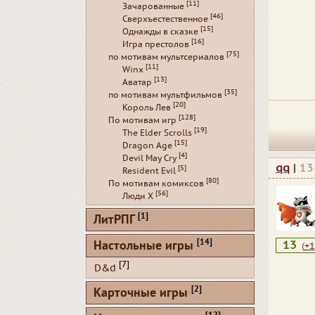
[11]
Зачарованные
[46]
Сверхъестественное
[15]
Однажды в сказке
[16]
Игра престолов
[75]
по мотивам мультсериалов
[11]
Winx
[13]
Аватар
[35]
по мотивам мультфильмов
[20]
Король Лев
[128]
По мотивам игр
[19]
The Elder Scrolls
[15]
Dragon Age
[4]
Devil May Cry
qq
|
13
[5]
Resident Evil
[80]
По мотивам комиксов
[56]
Люди Х
[1]
ЛитРПГ
[14]
Настольные игры
13
(
+1
[7]
D&d
[2]
Карточные игры