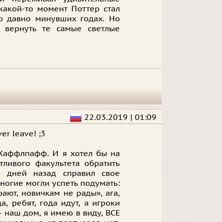
какой-то момент Поттер стал
о давно минувших годах. Но
 вернуть те самые светлые
22.03.2019 | 01:09
er leave! ;3
 Хаффлпафф. И я хотел бы на
тливого факультета обратить
о дней назад справил свое
ногие могли успеть подумать:
рают, новичкам не рады», ага,
, ребят, года идут, а игроки
– наш дом, я имею в виду, ВСЕ