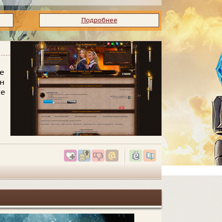
Подробнее
не
он
не