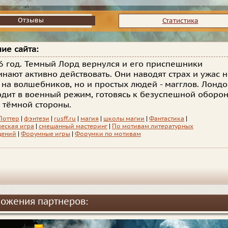
Отзывы
Отзывы
Статистика
ие сайта:
6 год. Темный Лорд вернулся и его приспешники
инают активно действовать. Они наводят страх и ужас 
 на волшебников, но и простых людей - магглов. Лонд
дит в военный режим, готовясь к безуспешной оборо
 тёмной стороны.
Поттер
|
фэнтези
|
rusff.ru
|
магия
|
школы магии
|
Фантастика
|
еская игра
|
смешанный мастеринг
|
По мотивам литературных
дений
|
Форумные игры
|
Форумки по мотивам
ожения партнеров: