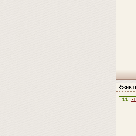
ёжик н
11
(
+1