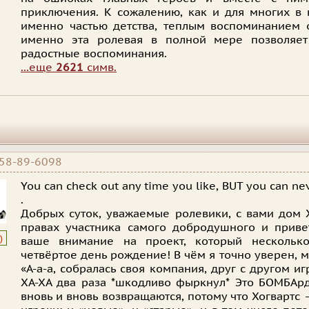
приключения. К сожалению, как и для многих в 
именно частью детства, теплым воспоминанием 
именно эта ролевая в полной мере позволяет
радостные воспоминания.
...еще
2621
симв.
58-89-6098
You can check out any time you like, BUT you can nev
.
Добрых суток, уважаемые ролевики, с вами дом
правах участника самого добродушного и приве
)
ваше внимание на проект, который нескольк
четвёртое день рождение! В чём я точно уверен, м
«А-а-а, собралась своя компания, друг с другом иг
ХА-ХА два раза *шкодливо фыркнул* Это БОМБАрда
вновь и вновь возвращаются, потому что Хогвартс 