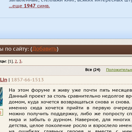
запылённые, стеллажи книг, всяких интересных шту
...еще
1947
симв.
 по сайту: (
Добавить
)
ицы
: [1],
2
,
3
.
Все
(24)
Положитель
Lin
|
1857-66-1513
На этом форуме я живу уже почти пять месяцев
Данный проект за столь сравнительно недолгое в
домом, куда хочется возвращаться снова и снова. 
именно сюда хочется прийти в первую очередь
)
можно получить поддержку, либо же попросту спр
мира и забыть о дурном. Наверное, для многих
детства, целое поколение росло и взрослело именн
на ошибках главных героев и вместе с ним