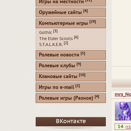
[12]
Игры на местности
[4]
Оружейные сайты
[29]
Компьютерные игры
[3]
Gothic
[6]
The Elder Scrolls
[2]
S.T.A.L.K.E.R.
[5]
Ролевые новости
[9]
Ролевые клубы
[10]
Клановые сайты
[2]
Игры по e-mail
mrs_No
[4]
Ролевые игры (Разное)
ВКонтакте
14
(
+1