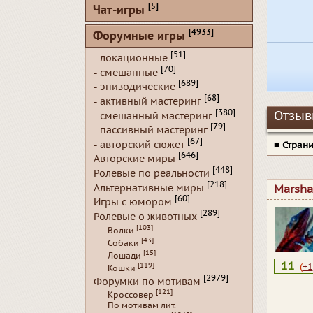
[5]
Чат-игры
[4933]
Форумные игры
[51]
- локационные
[70]
- смешанные
[689]
- эпизодические
[68]
- активный мастеринг
[380]
Отзывы
- смешанный мастеринг
[79]
- пассивный мастеринг
[67]
- авторский сюжет
■
Стран
[646]
Авторские миры
[448]
Ролевые по реальности
[218]
Альтернативные миры
Marsha
[60]
Игры с юмором
[289]
Ролевые о животных
[103]
Волки
[43]
Собаки
[15]
Лошади
11
[119]
(
+1
Кошки
[2979]
Форумки по мотивам
[121]
Кроссовер
По мотивам лит.