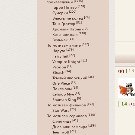
[1245]
произведений
[538]
Гарри Поттер
[200]
Сумерки
[24]
Властелин колец
[51]
Таня Гроттер
[8]
Хроники Нарнии
[238]
Коты-воители
[13]
Ведьмак
[627]
По мотивам аниме
[179]
Наруто
[22]
Fairy Tail
[11]
Vampire Knight
[31]
Реборн
qq
|
13
[54]
Bleach
[25]
Темный дворецкий
[12]
One Piece
[15]
Покемоны
[44]
Сейлор Мун
[9]
Shaman King
14
(
+1
[192]
По мотивам фильмов
[23]
Star Wars
[536]
По мотивам сериалов
[41]
Сплетница
[159]
Дневники вампира
[21]
Teen wolf