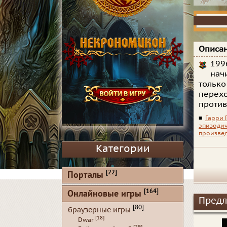
Описан
199
нач
только
перехо
против
■
Гарри 
эпизодич
произве
Категории
[22]
Порталы
[164]
Онлайновые игры
Предл
[80]
браузерные игры
[18]
Dwar
[29]