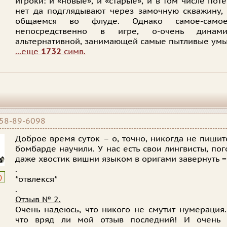
игроки: и «новые», и «старые», и в том числе пот
нет да подглядывают через замочную скважину,
общаемся во флуде. Однако самое-самое
непосредственно в игре, о-очень динами
альтернативной, занимающей самые пытливые умы
...еще
1732
симв.
58-89-6098
Доброе время суток – о, точно, никогда не пишит
бомбарде научили. У нас есть свои лингвисты, пог
даже хвостик вишни языком в оригами завернуть 
.
)
*отвлекся*
.
Отзыв № 2.
Очень надеюсь, что никого не смутит нумерация
что вряд ли мой отзыв последний! И очень 