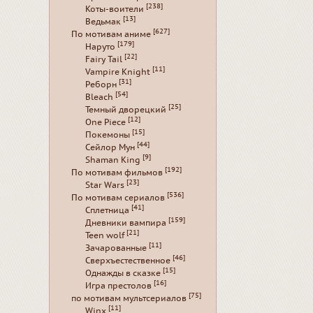
[238]
Коты-воители
[13]
Ведьмак
[627]
По мотивам аниме
[179]
Наруто
[22]
Fairy Tail
[11]
Vampire Knight
[31]
Реборн
[54]
Bleach
[25]
Темный дворецкий
[12]
One Piece
[15]
Покемоны
[44]
Сейлор Мун
[9]
Shaman King
[192]
По мотивам фильмов
[23]
Star Wars
[536]
По мотивам сериалов
[41]
Сплетница
[159]
Дневники вампира
[21]
Teen wolf
[11]
Зачарованные
[46]
Сверхъестественное
[15]
Однажды в сказке
[16]
Игра престолов
[75]
по мотивам мультсериалов
[11]
Winx