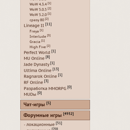
[1]
WoW 4.3.4
[2]
WoW 5.0.5
[1]
WoW 5.2.0
[2]
сразу 80
[11]
Lineage II
[1]
Freya
[3]
Interlude
[1]
Gracia
[2]
High Five
[1]
Perfect World
[8]
MU Online
[1]
Jade Dynasty
[13]
Ultima Online
[1]
Ragnarok Online
[3]
RF Online
[0]
Разработка MMORPG
[0]
MUDы
[5]
Чат-игры
[4932]
Форумные игры
[51]
- локационные
[70]