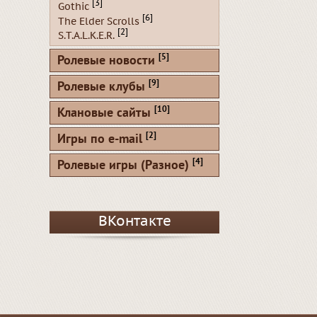
[3]
Gothic
[6]
The Elder Scrolls
[2]
S.T.A.L.K.E.R.
[5]
Ролевые новости
[9]
Ролевые клубы
[10]
Клановые сайты
[2]
Игры по e-mail
[4]
Ролевые игры (Разное)
ВКонтакте