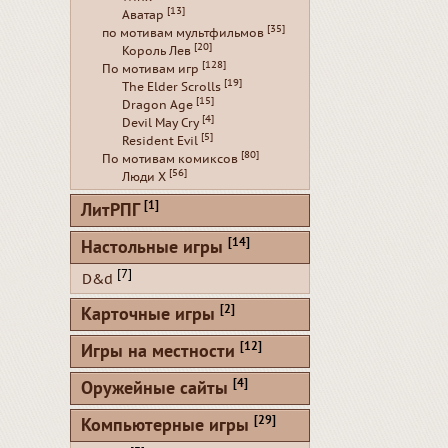
[13]
Аватар
[35]
по мотивам мультфильмов
[20]
Король Лев
[128]
По мотивам игр
[19]
The Elder Scrolls
[15]
Dragon Age
[4]
Devil May Cry
[5]
Resident Evil
[80]
По мотивам комиксов
[56]
Люди Х
[1]
ЛитРПГ
[14]
Настольные игры
[7]
D&d
[2]
Карточные игры
[12]
Игры на местности
[4]
Оружейные сайты
[29]
Компьютерные игры