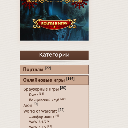
Категории
[22]
Порталы
[164]
Онлайновые игры
[80]
браузерные игры
[18]
Dwar
[29]
Бойцовский клуб
[0]
Aion
[22]
World of Warcraft
[4]
...информация
[2]
WoW 2.4.3
[14]
WoW 3.3.5