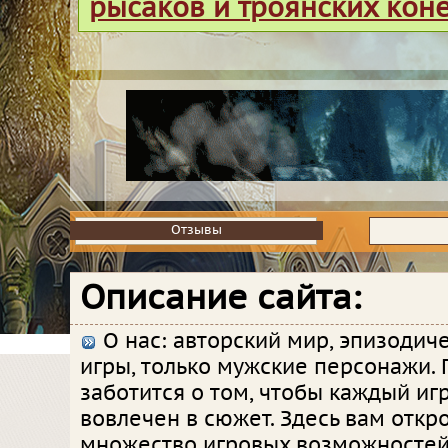
рысаков и троянских кон
Отзывы
Отзывы
Описание сайта:
О нас: авторский мир, эпизодич
игры, только мужские персонажи. 
заботится о том, чтобы каждый иг
вовлечен в сюжет. Здесь вам откр
множество игровых возможностей