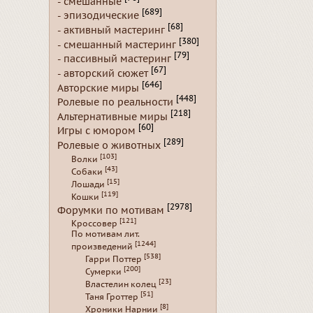
- смешанные
[689]
- эпизодические
[68]
- активный мастеринг
[380]
- смешанный мастеринг
[79]
- пассивный мастеринг
[67]
- авторский сюжет
[646]
Авторские миры
[448]
Ролевые по реальности
[218]
Альтернативные миры
[60]
Игры с юмором
[289]
Ролевые о животных
[103]
Волки
[43]
Собаки
[15]
Лошади
[119]
Кошки
[2978]
Форумки по мотивам
[121]
Кроссовер
По мотивам лит.
[1244]
произведений
[538]
Гарри Поттер
[200]
Сумерки
[23]
Властелин колец
[51]
Таня Гроттер
[8]
Хроники Нарнии