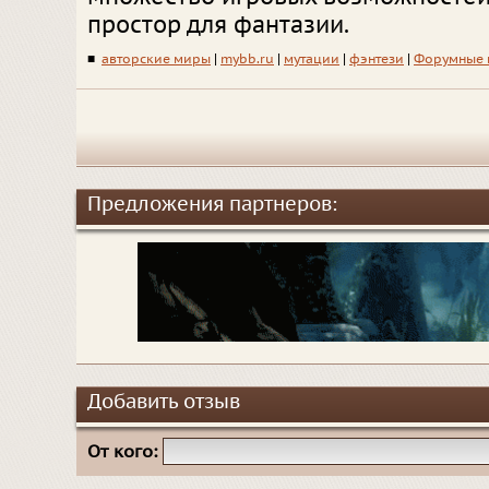
простор для фантазии.
■
авторские миры
|
mybb.ru
|
мутации
|
фэнтези
|
Форумные 
Предложения партнеров:
Добавить отзыв
От кого: