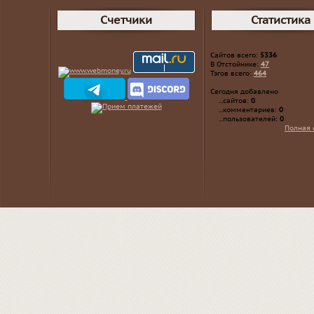
Счетчики
Статистика
Сайтов всего:
5336
В Отстойнике:
47
Тэгов всего:
464
Сегодня добавлено
...сайтов:
0
...комментариев:
0
...пользователей:
0
Полная 