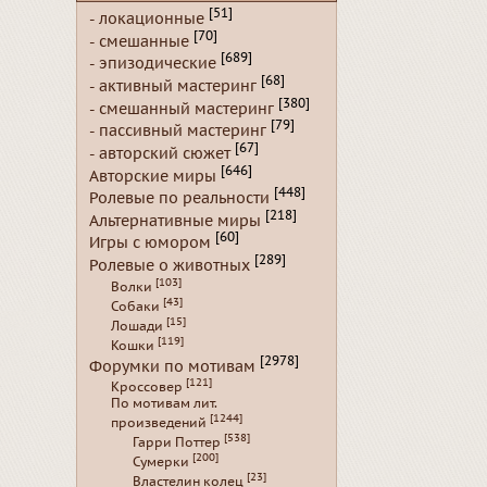
[51]
- локационные
[70]
- смешанные
[689]
- эпизодические
[68]
- активный мастеринг
[380]
- смешанный мастеринг
[79]
- пассивный мастеринг
[67]
- авторский сюжет
[646]
Авторские миры
[448]
Ролевые по реальности
[218]
Альтернативные миры
[60]
Игры с юмором
[289]
Ролевые о животных
[103]
Волки
[43]
Собаки
[15]
Лошади
[119]
Кошки
[2978]
Форумки по мотивам
[121]
Кроссовер
По мотивам лит.
[1244]
произведений
[538]
Гарри Поттер
[200]
Сумерки
[23]
Властелин колец