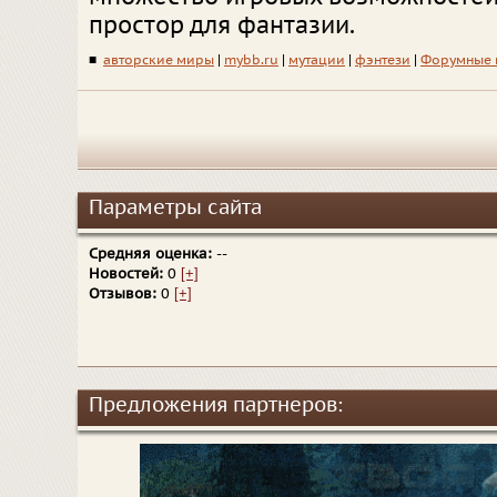
простор для фантазии.
■
авторские миры
|
mybb.ru
|
мутации
|
фэнтези
|
Форумные 
Параметры сайта
Средняя оценка:
--
Новостей:
0
[+]
Отзывов:
0
[+]
Предложения партнеров: