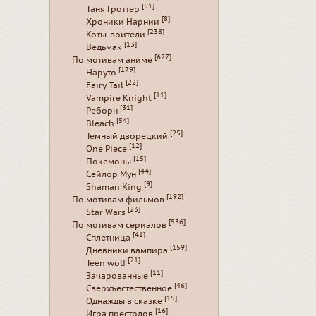
[51]
Таня Гроттер
[8]
Хроники Нарнии
[238]
Коты-воители
[13]
Ведьмак
[627]
По мотивам аниме
[179]
Наруто
[22]
Fairy Tail
[11]
Vampire Knight
[31]
Реборн
[54]
Bleach
[25]
Темный дворецкий
[12]
One Piece
[15]
Покемоны
[44]
Сейлор Мун
[9]
Shaman King
[192]
По мотивам фильмов
[23]
Star Wars
[536]
По мотивам сериалов
[41]
Сплетница
[159]
Дневники вампира
[21]
Teen wolf
[11]
Зачарованные
[46]
Сверхъестественное
[15]
Однажды в сказке
[16]
Игра престолов