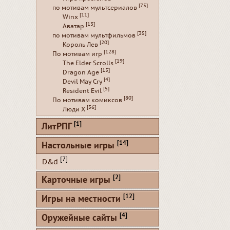
[75]
по мотивам мультсериалов
[11]
Winx
[13]
Аватар
[35]
по мотивам мультфильмов
[20]
Король Лев
[128]
По мотивам игр
[19]
The Elder Scrolls
[15]
Dragon Age
[4]
Devil May Cry
[5]
Resident Evil
[80]
По мотивам комиксов
[56]
Люди Х
[1]
ЛитРПГ
[14]
Настольные игры
[7]
D&d
[2]
Карточные игры
[12]
Игры на местности
[4]
Оружейные сайты