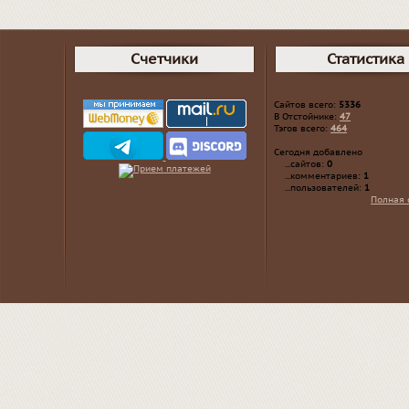
Счетчики
Статистика
Сайтов всего:
5336
В Отстойнике:
47
Тэгов всего:
464
Сегодня добавлено
...сайтов:
0
...комментариев:
1
...пользователей:
1
Полная 