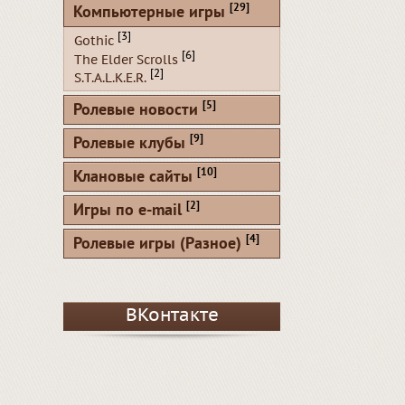
[29]
Компьютерные игры
[3]
Gothic
[6]
The Elder Scrolls
[2]
S.T.A.L.K.E.R.
[5]
Ролевые новости
[9]
Ролевые клубы
[10]
Клановые сайты
[2]
Игры по e-mail
[4]
Ролевые игры (Разное)
ВКонтакте