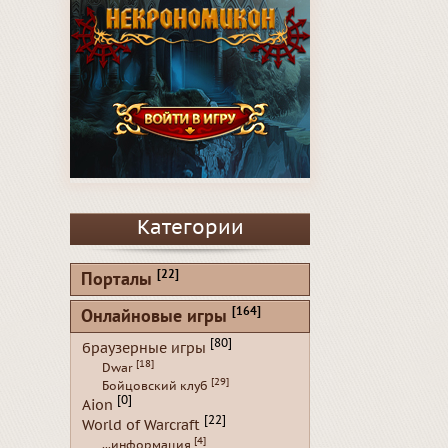
Категории
[22]
Порталы
[164]
Онлайновые игры
[80]
браузерные игры
[18]
Dwar
[29]
Бойцовский клуб
[0]
Aion
[22]
World of Warcraft
[4]
...информация