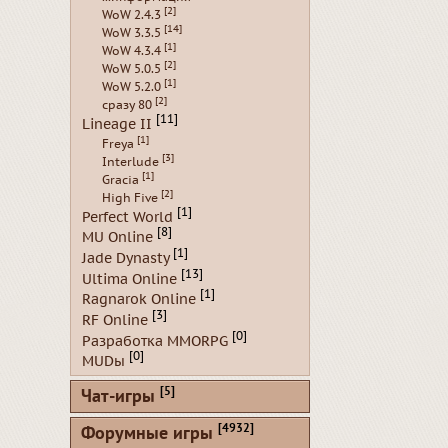
[2]
WoW 2.4.3
[14]
WoW 3.3.5
[1]
WoW 4.3.4
[2]
WoW 5.0.5
[1]
WoW 5.2.0
[2]
сразу 80
[11]
Lineage II
[1]
Freya
[3]
Interlude
[1]
Gracia
[2]
High Five
[1]
Perfect World
[8]
MU Online
[1]
Jade Dynasty
[13]
Ultima Online
[1]
Ragnarok Online
[3]
RF Online
[0]
Разработка MMORPG
[0]
MUDы
[5]
Чат-игры
[4932]
Форумные игры