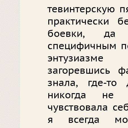
тевинтерскую п
практически б
боевки, д
специфичным п
энтузиазме 
загоревшись ф
знала, где-то
никогда не 
чувствовала се
я всегда мо