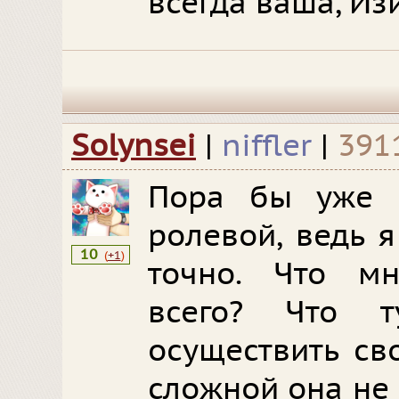
всегда ваша, Из
Solynsei
|
niffler
|
391
Пора бы уже 
ролевой, ведь я 
10
(
+1
)
точно. Что м
всего? Что 
осуществить св
сложной она не