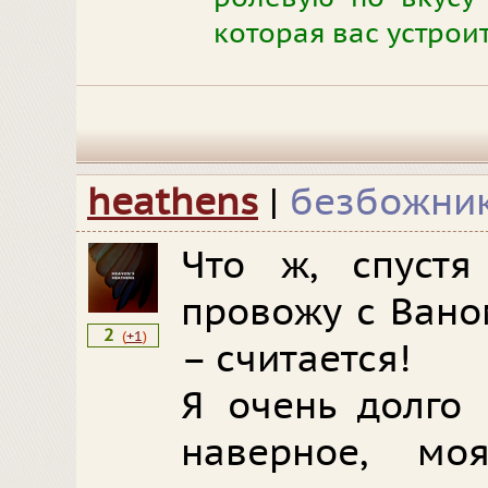
которая вас устрои
heathens
|
безбожни
Что ж, спустя
провожу с Ваном
2
(
+1
)
– считается!
Я очень долго 
наверное, мо