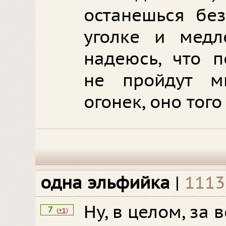
останешься без
уголке и медл
надеюсь, что п
не пройдут м
огонек, оно того
одна эльфийка
|
1113
Ну, в целом, за
7
(
+1
)