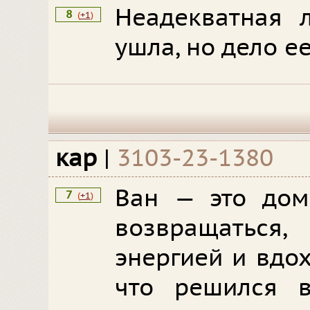
Неадекватная 
8
(
+1
)
ушла, но дело ее
кар
|
3103-23-1380
Ван — это дом
7
(
+1
)
возвращаться
энергией и вдо
что решился 