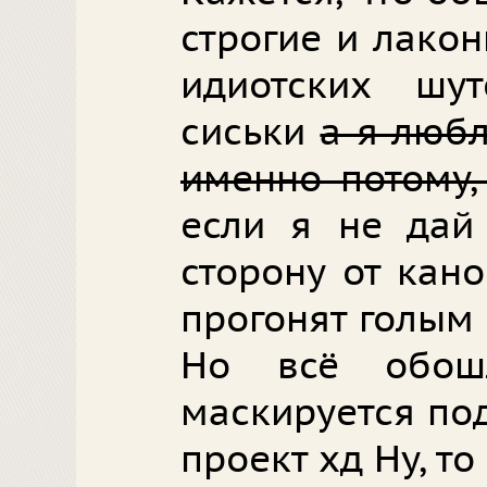
строгие и лако
идиотских шу
сиськи
а я люб
именно потому,
если я не дай
сторону от кан
прогонят голым
Но всё обош
маскируется по
проект хд Ну, то