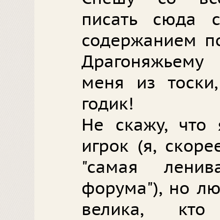
писать сюда 
содержанием по
Драгоняжьему
меня из тоски,
годик!
Не скажу, что
игрок (я, скор
"самая лени
форума"), но л
велика, кт