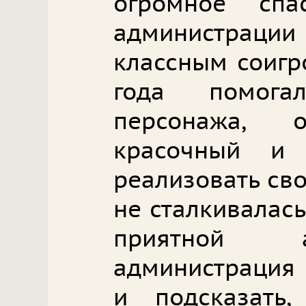
огромное спа
администраци
классным соигро
года помога
персонажа, 
красочный и 
реализовать сво
не сталкивалась
приятной а
администрация 
и подсказать