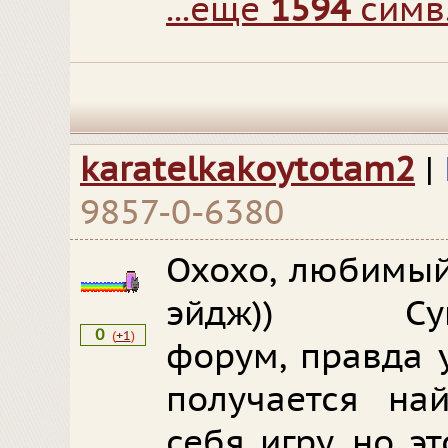
...еще
1594
симв
karatelkakoytotam2
|
9857-0-6380
Охохо, любимый
эйдж)) Суп
0
(
+1
)
форум, правда 
получается на
себя игру, но э