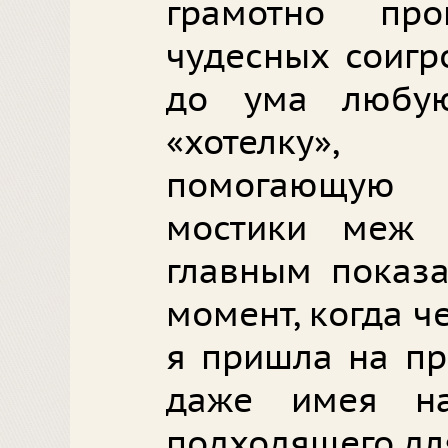
грамотно про
чудесных соигр
до ума любу
«хотелку»,
помогающую 
мостики меж 
главным показа
момент, когда ч
я пришла на про
даже имея н
подходящего дл