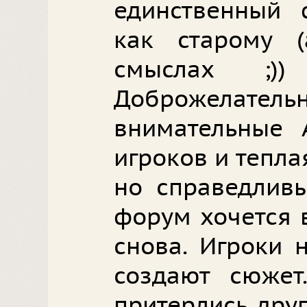
единственный 
как старому (
смыслах ;))
Доброжелател
внимательные 
игроков и тепла
но справедливы
форум хочется 
снова. Игроки 
создают сюжет
притерлись друг