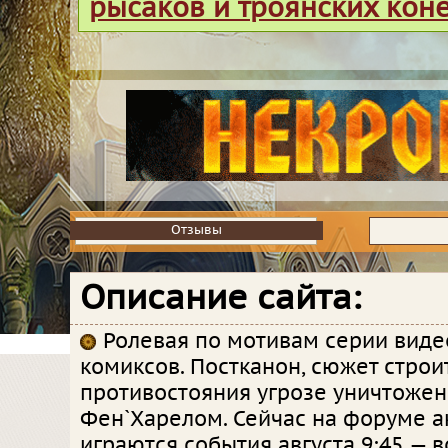
рысаков и троянских кон
Отзывы
Отзывы
Описание сайта:
Ролевая по мотивам серии видео
комиксов. Постканон, сюжет строи
противостояния угрозе уничтоже
Фен`Харелом. Сейчас на форуме а
играются события августа 9:45 — 