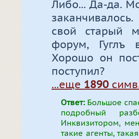
Либо... Да-да. 
заканчивалось
свой старый м
форум, Гуглъ 
Хорошо он пост
поступил?
...еще
1890
симв
Ответ:
Большое спас
подробный ра
Инквизитором, ме
такие агенты, така