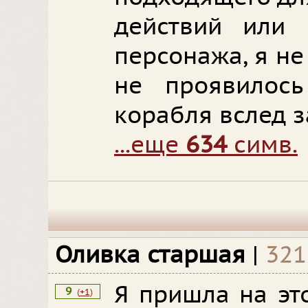
действий или 
персонажа, я не
не проявилос
корабля вслед з
...еще
634
симв.
Оливка старшая
|
321
Я пришла на эт
9
(
+1
)