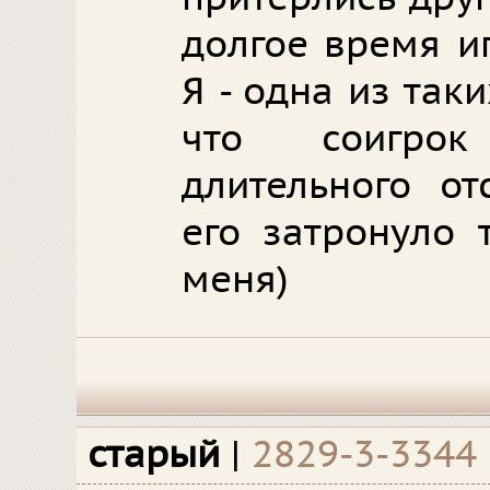
долгое время и
Я - одна из так
что соигрок
длительного от
его затронуло 
меня)
старый
|
2829-3-3344