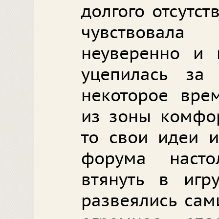
долгого отсутст
чувствовала
неуверенно и 
уцепилась за
некоторое вре
из зоны комфор
то свои идеи и
форума насто
втянуть в игр
развеялись сам