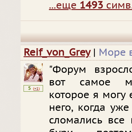
...еще
1493
симв
Reif_von_Grey
|
Море 
"Форум взросло
вот самое ме
5
(
+1
)
которое я могу 
него, когда уж
сломались все 