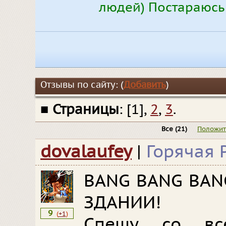
людей) Постараюсь 
Отзывы по сайту: (
Добавить
)
■
Страницы
: [1],
2
,
3
.
Все
(21)
Положи
dovalaufey
|
Горячая 
BANG BANG BANG
ЗДАНИИ!
9
(
+1
)
Спешу со вс