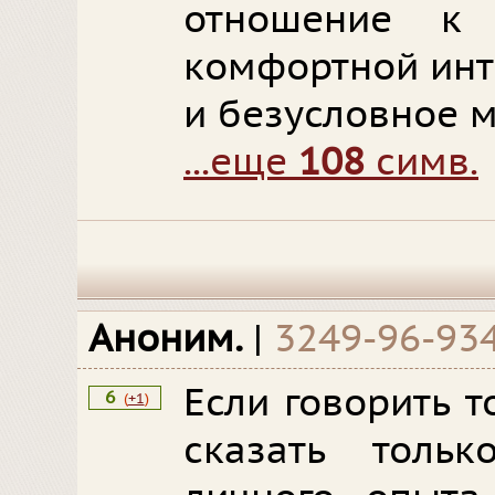
отношение к
комфортной инт
и безусловное м
...еще
108
симв.
Аноним.
|
3249-96-93
Если говорить т
6
(
+1
)
сказать толь