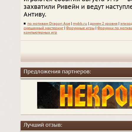
захватили Ривейн и ведут наступл
Антиву.
■
по мотивам Dragon Age
|
mybb.ru
|
домен 2 уровня
|
эпизо
смешанный мастеринг
|
Форумные игры
|
Форумки по мотив
компьютерных игр
Предложения партнеров:
Лучший отзыв: