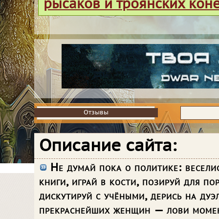
рысаков и троянских кон
Отзывы
Отзывы
Описание сайта:
Не думай пока о политике: веселис
книги, играй в кости, позируй для пор
дискутируй с учёными, дерись на дуэ
прекраснейших женщин — лови момен