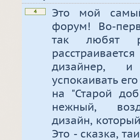
Это мой самы
4
форум! Во-перв
так любят р
расстраивае
дизайнер, и
успокаивать его
на "Старой доб
нежный, воз
дизайн, который
Это - сказка, та