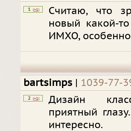
Считаю, что з
1
(
+1
)
новый какой-то
ИМХО, особенно 
bartsimps
|
1039-77-3
Дизайн клас
2
(
+1
)
приятный глазу
интересно.