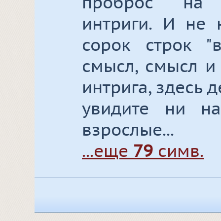
проброс на 
интриги. И не
сорок строк "
смысл, смысл и 
интрига, здесь д
увидите ни н
взрослые...
...еще
79
симв.