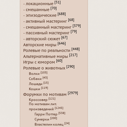
[51]
- локационные
[70]
- смешанные
[688]
- эпизодические
[68]
- активный мастеринг
[379]
- смешанный мастеринг
[79]
- пассивный мастеринг
[67]
- авторский сюжет
[646]
Авторские миры
[448]
Ролевые по реальности
[217]
Альтернативные миры
[60]
Игры с юмором
[290]
Ролевые о животных
[103]
Волки
[43]
Собаки
[15]
Лошади
[119]
Кошки
[2979]
Форумки по мотивам
[121]
Кроссовер
По мотивам лит.
[1245]
произведений
[538]
Гарри Поттер
[200]
Сумерки
[24]
Властелин колец