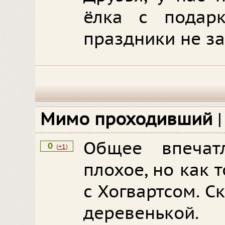
ёлка с подарк
праздники не за
Мимо проходивший
Общее впечат
0
(
+1
)
плохое, но как 
с Хогвартсом. С
деревенькой.