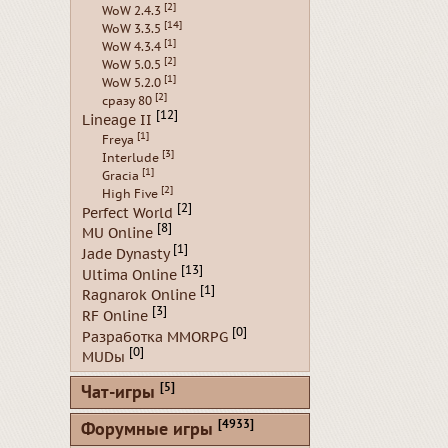
[2]
WoW 2.4.3
[14]
WoW 3.3.5
[1]
WoW 4.3.4
[2]
WoW 5.0.5
[1]
WoW 5.2.0
[2]
сразу 80
[12]
Lineage II
[1]
Freya
[3]
Interlude
[1]
Gracia
[2]
High Five
[2]
Perfect World
[8]
MU Online
[1]
Jade Dynasty
[13]
Ultima Online
[1]
Ragnarok Online
[3]
RF Online
[0]
Разработка MMORPG
[0]
MUDы
[5]
Чат-игры
[4933]
Форумные игры