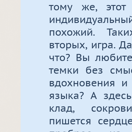
тому же, этот
индивидуаль
похожий. Так
вторых, игра. Д
что? Вы любите
темки без смы
вдохновения и 
языка? А здесь
клад, сокро
пишется сердц