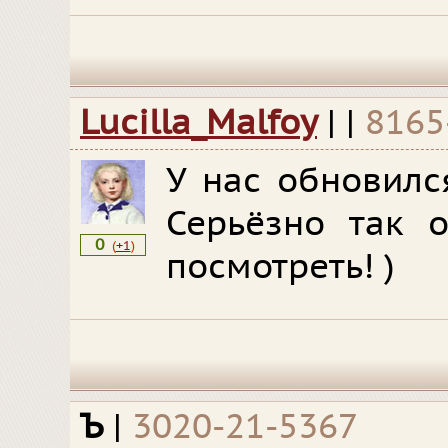
Lucilla_Malfoy
|
|
8165
У нас обновилс
Серьёзно так о
0
(
+1
)
посмотреть! )
Ъ
|
3020-21-5367