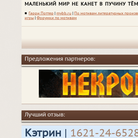
маленький мир не канет в пучину тё
■
Гарри Поттер
|
mybb.ru
|
По мотивам литературных произ
игры
|
Форумки по мотивам
Предложения партнеров:
Лучший отзыв:
Кэтрин
|
1621-24-652