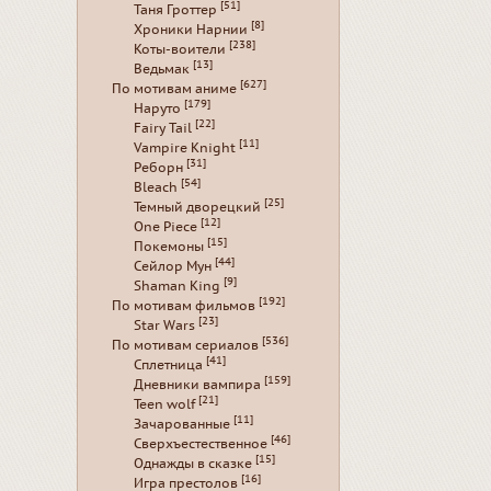
[51]
Таня Гроттер
[8]
Хроники Нарнии
[238]
Коты-воители
[13]
Ведьмак
[627]
По мотивам аниме
[179]
Наруто
[22]
Fairy Tail
[11]
Vampire Knight
[31]
Реборн
[54]
Bleach
[25]
Темный дворецкий
[12]
One Piece
[15]
Покемоны
[44]
Сейлор Мун
[9]
Shaman King
[192]
По мотивам фильмов
[23]
Star Wars
[536]
По мотивам сериалов
[41]
Сплетница
[159]
Дневники вампира
[21]
Teen wolf
[11]
Зачарованные
[46]
Сверхъестественное
[15]
Однажды в сказке
[16]
Игра престолов