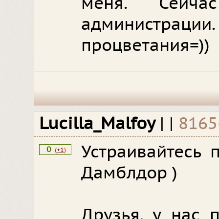
меня. Сейча
администра
процветания=))
Lucilla_Malfoy
|
|
8165
Устраивайтесь 
0
(
+1
)
Дамблдор )
Друзья, у нас 