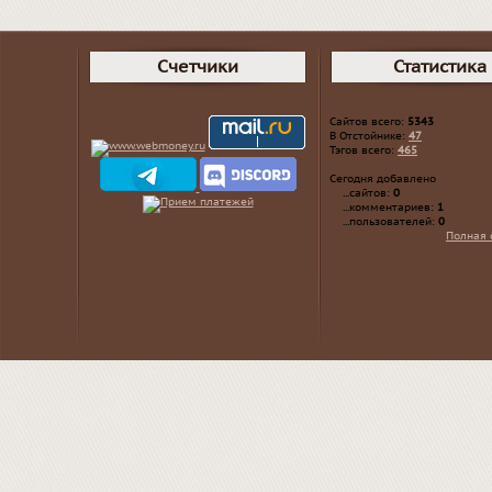
Счетчики
Статистика
Сайтов всего:
5343
В Отстойнике:
47
Тэгов всего:
465
Сегодня добавлено
...сайтов:
0
...комментариев:
1
...пользователей:
0
Полная 