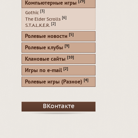
[29]
Компьютерные игры
[3]
Gothic
[6]
The Elder Scrolls
[2]
S.T.A.L.K.E.R.
[5]
Ролевые новости
[9]
Ролевые клубы
[10]
Клановые сайты
[2]
Игры по e-mail
[4]
Ролевые игры (Разное)
ВКонтакте