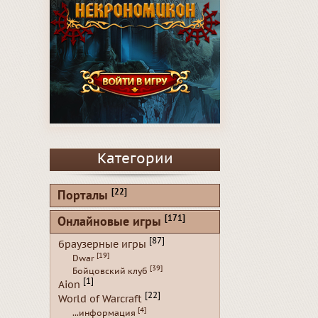
Категории
[22]
Порталы
[171]
Онлайновые игры
[87]
браузерные игры
[19]
Dwar
[39]
Бойцовский клуб
[1]
Aion
[22]
World of Warcraft
[4]
...информация