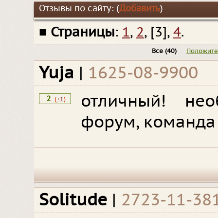
Отзывы по сайту: (
Добавить
)
■
Страницы
:
1
,
2
, [3],
4
.
Все
(40)
Положит
Yuja
|
1625-08-9900
отличный! нео
2
(
+1
)
форум, команда 
Solitude
|
2723-11-38