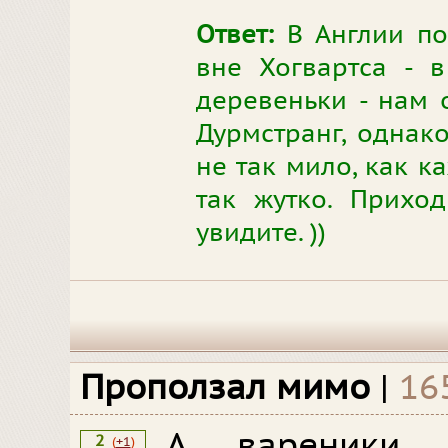
Ответ:
В Англии по
вне Хогвартса - в
деревеньки - нам о
Дурмстранг, однако
не так мило, как ка
так жутко. Прихо
увидите. ))
Проползал мимо
|
16
А вареники
2
(
+1
)