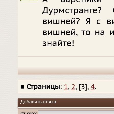
Дурмстранге?
вишней? Я с в
вишней, то на и
знайте!
■
Страницы
:
1
,
2
, [3],
4
.
Добавить отзыв
От кого: