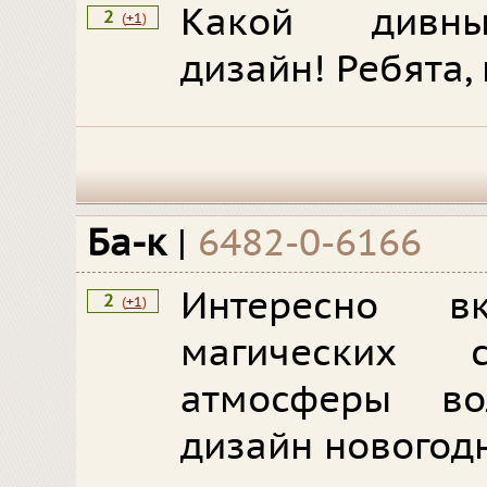
Какой дивны
2
(
+1
)
дизайн! Ребята,
Ба-к
|
6482-0-6166
Интересно в
2
(
+1
)
магических с
атмосферы в
дизайн новогодн