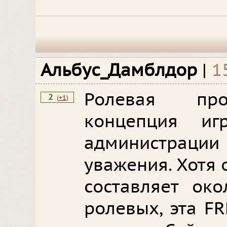
Альбус_Дамблдор
|
1
Ролевая про
2
(
+1
)
концепция и
администра
уважения. Хотя
составляет ок
ролевых, эта F