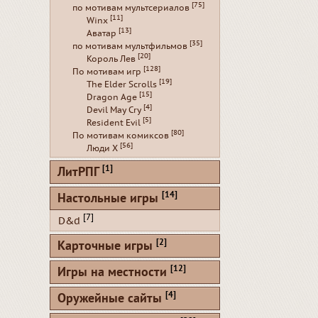
[75]
по мотивам мультсериалов
[11]
Winx
[13]
Аватар
[35]
по мотивам мультфильмов
[20]
Король Лев
[128]
По мотивам игр
[19]
The Elder Scrolls
[15]
Dragon Age
[4]
Devil May Cry
[5]
Resident Evil
[80]
По мотивам комиксов
[56]
Люди Х
[1]
ЛитРПГ
[14]
Настольные игры
[7]
D&d
[2]
Карточные игры
[12]
Игры на местности
[4]
Оружейные сайты