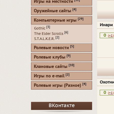
[12]
Игры на местности
[4]
Оружейные сайты
[29]
Компьютерные игры
Инари
[3]
Gothic
[6]
The Elder Scrolls
0
(
+1
)
[2]
S.T.A.L.K.E.R.
[5]
Ролевые новости
[9]
Ролевые клубы
[10]
Клановые сайты
[2]
Игры по e-mail
Охотн
[4]
Ролевые игры (Разное)
0
(
+1
)
ВКонтакте