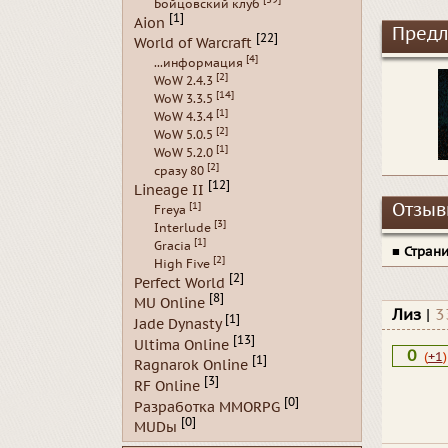
Бойцовский клуб
[1]
Aion
Предл
[22]
World of Warcraft
[4]
...информация
[2]
WoW 2.4.3
[14]
WoW 3.3.5
[1]
WoW 4.3.4
[2]
WoW 5.0.5
[1]
WoW 5.2.0
[2]
сразу 80
[12]
Lineage II
[1]
Отзывы
Freya
[3]
Interlude
[1]
Gracia
■
Стран
[2]
High Five
[2]
Perfect World
[8]
MU Online
Лиз
|
3
[1]
Jade Dynasty
[13]
Ultima Online
0
(
+1
)
[1]
Ragnarok Online
[3]
RF Online
[0]
Разработка MMORPG
[0]
MUDы