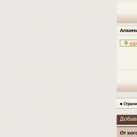
Алхим
0
(
+1
)
■
Стран
Добав
От кого