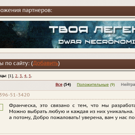
ожения партнеров:
 по сайту: (
Добавить
)
ицы
: [1],
2
,
3
,
4
,
5
.
Все
(54)
Положительные
(9)
Нейтр
396-51-3420
Франческа, это связано с тем, что мы разработ
Можно выбрать любую и каждая из них уникальна.
а потому, Добро пожаловать! уверена, вам у нас по