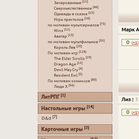
[11]
Зачарованные
[46]
Сверхъестественное
[15]
Однажды в сказке
[16]
Игра престолов
[75]
по мотивам мультсериалов
Марк 
[11]
Winx
[13]
Аватар
[35]
0
по мотивам мультфильмов
(
+1
)
[20]
Король Лев
[128]
По мотивам игр
[19]
The Elder Scrolls
[15]
Dragon Age
[4]
Devil May Cry
[5]
Resident Evil
[80]
По мотивам комиксов
[56]
Люди Х
[1]
ЛитРПГ
Лиз
|
3
[14]
Настольные игры
0
(
+1
)
[7]
D&d
[2]
Карточные игры