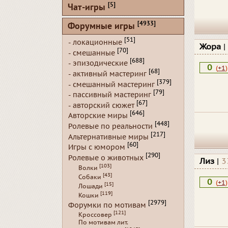
[5]
Чат-игры
[4933]
Форумные игры
[51]
- локационные
Жора
|
[70]
- смешанные
[688]
- эпизодические
0
(
+1
)
[68]
- активный мастеринг
[379]
- смешанный мастеринг
[79]
- пассивный мастеринг
[67]
- авторский сюжет
[646]
Авторские миры
[448]
Ролевые по реальности
[217]
Альтернативные миры
[60]
Игры с юмором
[290]
Ролевые о животных
Лиз
|
3
[103]
Волки
[43]
Собаки
0
(
+1
)
[15]
Лошади
[119]
Кошки
[2979]
Форумки по мотивам
[121]
Кроссовер
По мотивам лит.