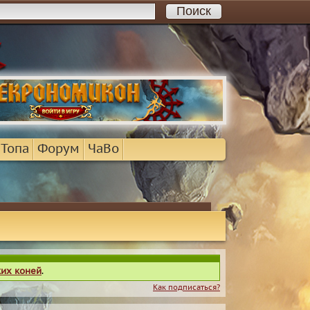
 Топа
Форум
ЧаВо
ких коней
.
Как подписаться?