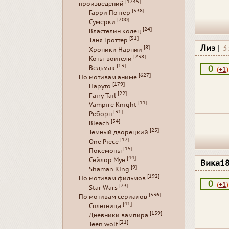
[1245]
произведений
[538]
Гарри Поттер
[200]
Сумерки
[24]
Властелин колец
[51]
Таня Гроттер
Лиз
|
3
[8]
Хроники Нарнии
[238]
Коты-воители
[13]
0
Ведьмак
(
+1
)
[627]
По мотивам аниме
[179]
Наруто
[22]
Fairy Tail
[11]
Vampire Knight
[31]
Реборн
[54]
Bleach
[25]
Темный дворецкий
[12]
One Piece
[15]
Покемоны
[44]
Сейлор Мун
Вика1
[9]
Shaman King
[192]
По мотивам фильмов
0
(
+1
)
[23]
Star Wars
[536]
По мотивам сериалов
[41]
Сплетница
[159]
Дневники вампира
[21]
Teen wolf