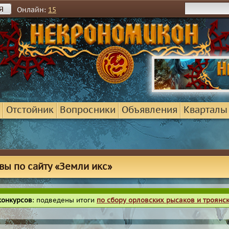
я
Онлайн:
15
Отстойник
Вопросники
Объявления
Кварталы
вы по сайту «Земли икс»
конкурсов
: подведены итоги
по сбору орловских рысаков и троянс