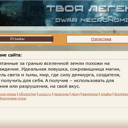
Отзывы
Отзывы
Статистика
ие сайта:
ятанные за гранью вселенной земли похожи на
аждение. Идеальная ловушка, сокровищница магии,
ль света и тьмы, мир, где силу демиурга, создателя,
получить для себя. А получив – использовать для
ния или разрушения, на свой вкус.
кие миры
|
оборотни
|
ucoz.ru
|
драконы
|
дроу
|
вампиры
|
эльфы
|
фэнтез
Форумные игры