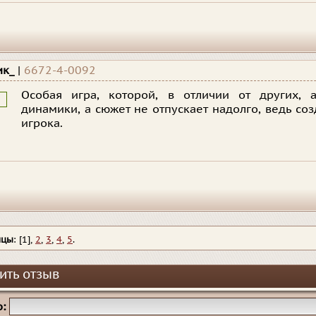
ик_
|
6672-4-0092
Особая игра, которой, в отличии от других, а
динамики, а сюжет не отпускает надолго, ведь со
игрока.
ицы
: [1],
2
,
3
,
4
,
5
.
ить отзыв
: