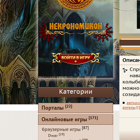
Описан
Спр
нав
колыбе
можно 
Категории
созида
■
авторс
[22]
Порталы
ангелы
|
[171]
Онлайновые игры
[87]
браузерные игры
[19]
Dwar
[39]