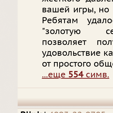
вашей игры, но 
Ребятам удал
"золотую се
позволяет пол
удовольствие ка
от простого общ
...еще
554
симв.