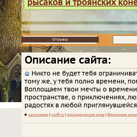
рысаков и троянских кон
Отзывы
Отзывы
Описание сайта:
Никто не будет тебя ограничиват
тому же, у тебя полно времени, п
Воплощаем твои мечты о времени
пространстве, о приключениях, лю
радостях в любой приглянувшейся
■
кроссовер
|
rusff.ru
|
эпизодическая игра
|
Форумные игры