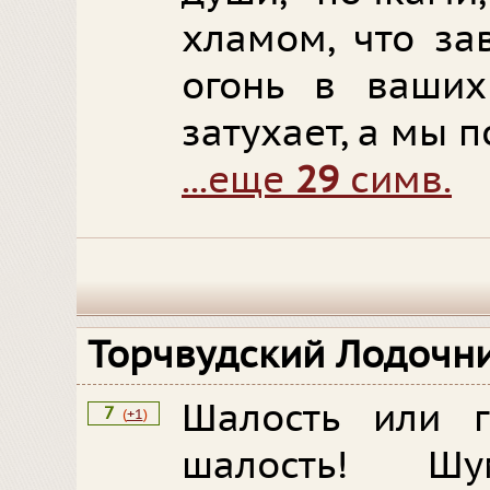
хламом, что за
огонь в ваших
затухает, а мы 
...еще
29
симв.
Торчвудский Лодочн
Шалость или г
7
(
+1
)
шалость! Шу