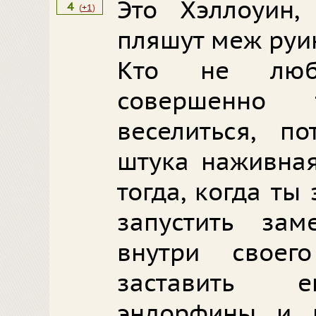
Это Хэллоуин,
4
(
+1
)
пляшут меж руин
Кто не люби
совершенно
веселиться, п
штука наживная
тогда, когда ты
запустить зам
внутри своег
заставить е
эндорфины и 