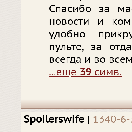
Спасибо за ма
новости и ком
удобно прик
пульте, за отд
всегда и во всем
...еще
39
симв.
Spoilerswife
|
1340-6-