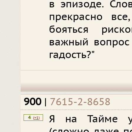
в эпизоде. Сло
прекрасно все,
бояться риск
важный вопрос 
гадость?"
900
|
7615-2-8658
Я на Тайме 
4
(
+1
)
(сложно даже по