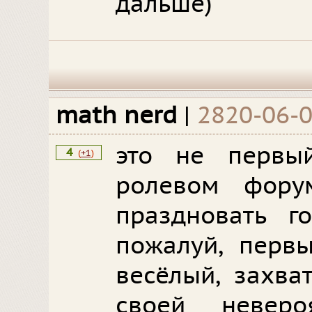
дальше)
math nerd
|
2820-06-
это не первы
4
(
+1
)
ролевом фору
праздновать го
пожалуй, перв
весёлый, захва
своей неверо