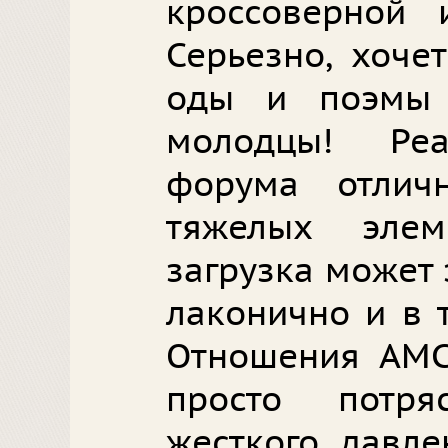
кроссоверной 
Серьезно, хоче
оды и поэмы
молодцы! Ре
форума отлич
тяжелых элем
загрузка может 
лаконично и в 
Отношения АМС
просто потр
жесткого давле