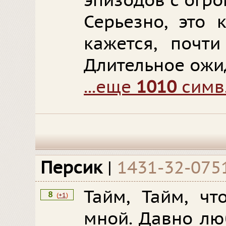
эпизодов с огро
Серьезно, это 
кажется, почти
Длительное ожи
...еще
1010
симв
Персик
|
1431-32-075
Тайм, Тайм, ч
8
(
+1
)
мной. Давно лю