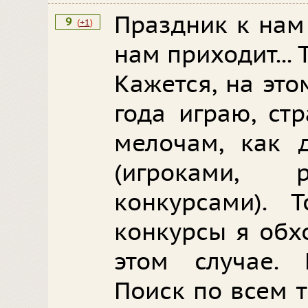
Праздник к нам
9
(
+1
)
нам приходит... Т
Кажется, на эт
года играю, ст
мелочам, как 
(игроками,
конкурсами). 
конкурсы я обх
этом случае. 
Поиск по всем 