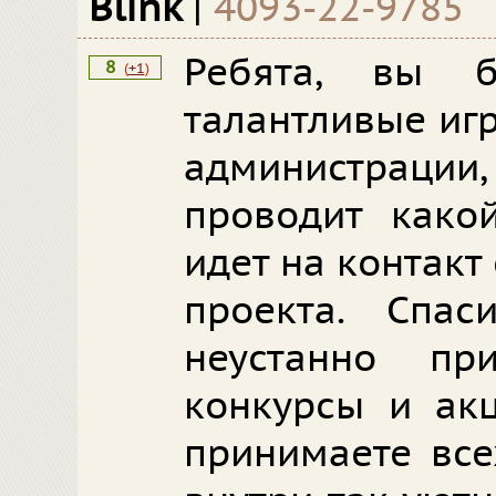
Blink
|
4093-22-9785
Ребята, вы 
8
(
+1
)
талантливые иг
администрации
проводит како
идет на контакт
проекта. Спа
неустанно пр
конкурсы и акц
принимаете все