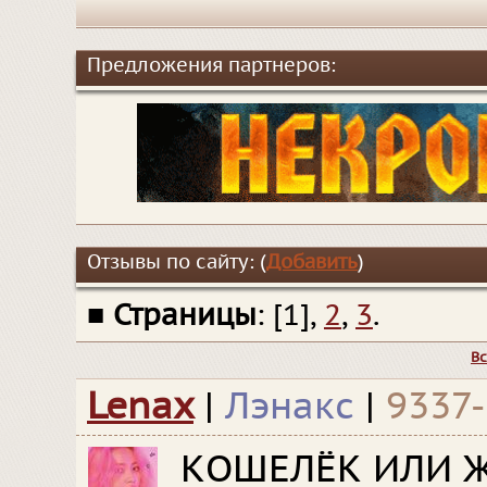
Предложения партнеров:
Отзывы по сайту: (
Добавить
)
■
Страницы
: [1],
2
,
3
.
В
Lenax
|
Лэнакс
|
9337-
КОШЕЛЁК ИЛИ 