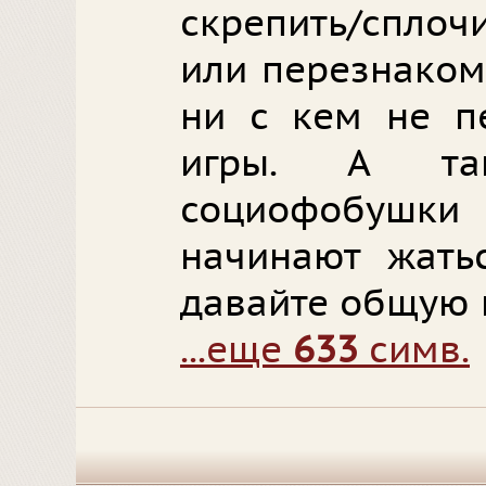
скрепить/сплоч
или перезнакоми
ни с кем не п
игры. А та
социофобушк
начинают жатьс
давайте общую и
...еще
633
симв.