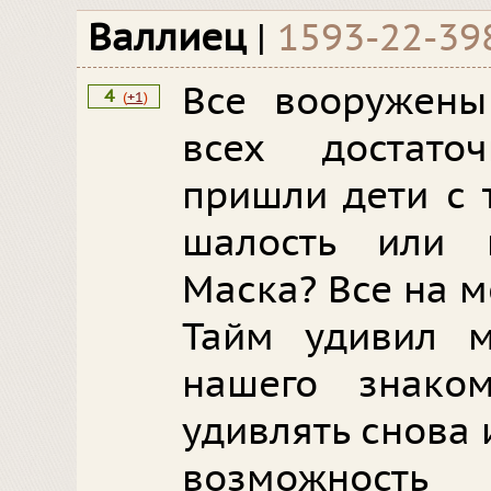
Валлиец
|
1593-22-39
Все вооружены
4
(
+1
)
всех достато
пришли дети с 
шалость или 
Маска? Все на м
Тайм удивил 
нашего знако
удивлять снова и
возможность