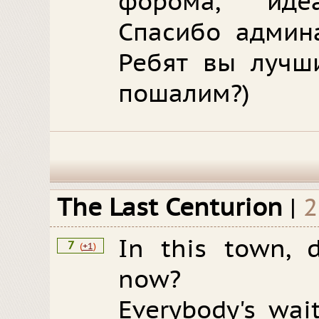
форома, иде
Спасибо админа
Ребят вы лучши
пошалим?)
The Last Centurion
|
2
In this town, 
7
(
+1
)
now?
Everybody's wai