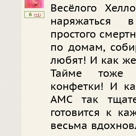
Весёлого Хелл
6
(
+1
)
наряжаться 
простого смерт
по домам, соби
любят! И как же
Тайме тоже 
конфетки! И ка
АМС так тщате
готовится к ка
весьма вдохнов