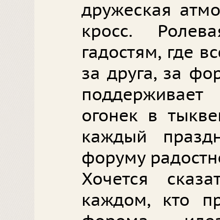
дружеская атмо
кросс. Роле
гадостям, где в
за друга, за ф
поддерживает
огонек в тыкве
каждый празд
форуму радостн
Хочется сказ
каждом, кто п