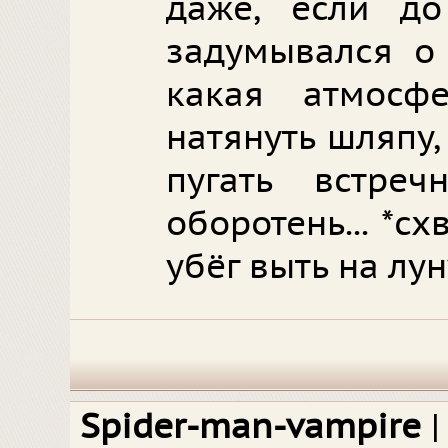
даже, если д
задумывался о 
какая атмосф
натянуть шляпу,
пугать встре
оборотень... *с
убёг выть на лун
Spider-man-vampire