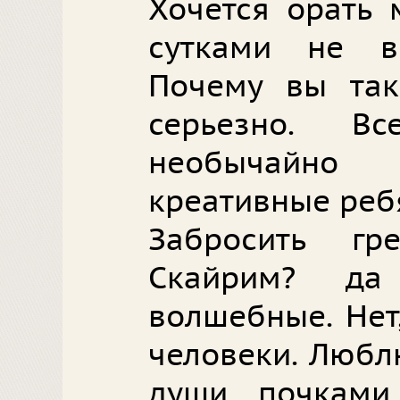
Хочется орать 
сутками не в
Почему вы так
серьезно. В
необычайн
креативные ребя
Забросить г
Скайрим? да
волшебные. Нет
человеки. Любл
души, почками