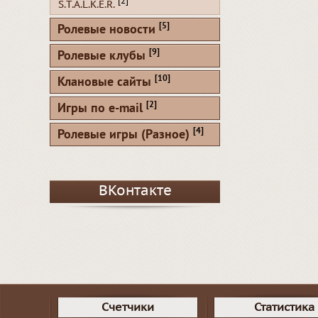
[2]
S.T.A.L.K.E.R.
[5]
Ролевые новости
[9]
Ролевые клубы
[10]
Клановые сайты
[2]
Игры по e-mail
[4]
Ролевые игры (Разное)
ВКонтакте
Счетчики
Статистика