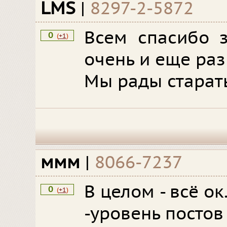
LMS
|
8297-2-5872
Всем спасибо з
0
(
+1
)
очень и еще раз
Мы рады старат
ммм
|
8066-7237
В целом - всё ок
0
(
+1
)
-уровень постов