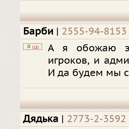
Барби
|
2555-94-8153
А я обожаю эт
0
(
+1
)
игроков, и адми
И да будем мы с
Дядька
|
2773-2-3592