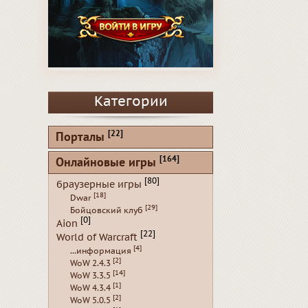
Категории
[22]
Порталы
[164]
Онлайновые игры
[80]
браузерные игры
[18]
Dwar
[29]
Бойцовский клуб
[0]
Aion
[22]
World of Warcraft
[4]
...информация
[2]
WoW 2.4.3
[14]
WoW 3.3.5
[1]
WoW 4.3.4
[2]
WoW 5.0.5