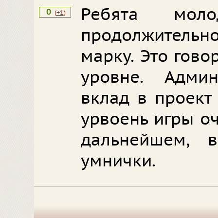
Ребята мол
0
(
+1
)
продолжител
марку. Это гов
уровне. Адми
вклад в проект
урвоень игры о
дальнейшем, 
умнички.