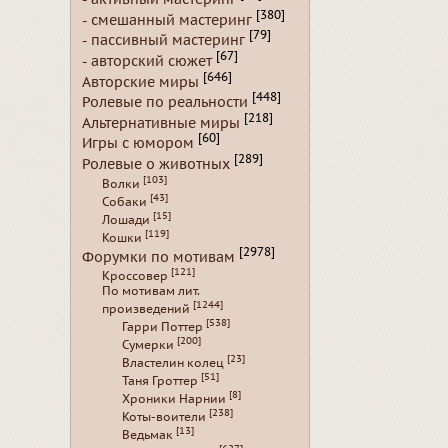
[380]
- смешанный мастеринг
[79]
- пассивный мастеринг
[67]
- авторский сюжет
[646]
Авторские миры
[448]
Ролевые по реальности
[218]
Альтернативные миры
[60]
Игры с юмором
[289]
Ролевые о животных
[103]
Волки
[43]
Собаки
[15]
Лошади
[119]
Кошки
[2978]
Форумки по мотивам
[121]
Кроссовер
По мотивам лит.
[1244]
произведений
[538]
Гарри Поттер
[200]
Сумерки
[23]
Властелин колец
[51]
Таня Гроттер
[8]
Хроники Нарнии
[238]
Коты-воители
[13]
Ведьмак