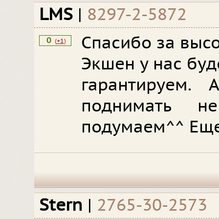
LMS
|
8297-2-5872
Спасибо за высо
0
(
+1
)
Экшен у нас буд
гарантируем. 
поднимать н
подумаем^^ Еще
Stern
|
2765-30-2573