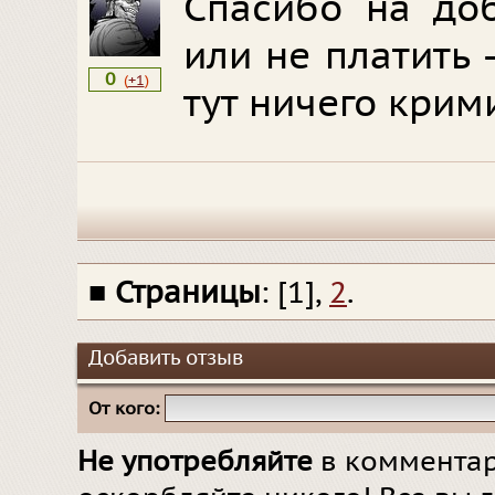
Спасибо на доб
или не платить 
0
(
+1
)
тут ничего крим
■
Страницы
: [1],
2
.
Добавить отзыв
От кого:
Не употребляйте
в комментар