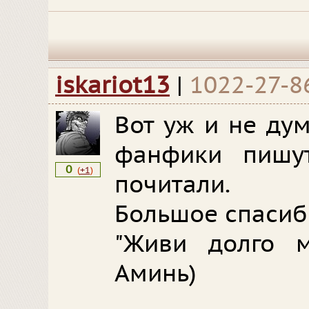
iskariot13
|
1022-27-8
Вот уж и не ду
фанфики пишу
0
(
+1
)
почитали.
Большое спасиб
"Живи долго м
Аминь)