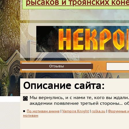
рысаков и троянских кон
Отзывы
Отзывы
Описание сайта:
Мы вернулись, и с нами те, кого вы ждали.
академии появление третьей стороны... о
■
По мотивам аниме
|
Vampire Knight
|
rolka.su
|
Форумные 
мотивам