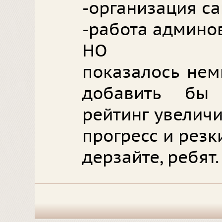
-организация са
-работа админов
НО
показалось немн
добавить бы
рейтинг увеличи
прогресс и резк
дерзайте, ребят.