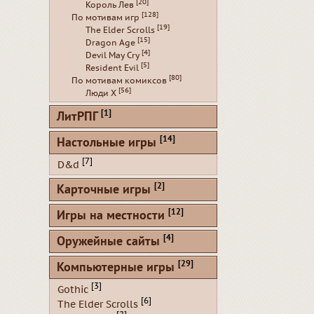
[20]
Король Лев
[128]
По мотивам игр
[19]
The Elder Scrolls
[15]
Dragon Age
[4]
Devil May Cry
[5]
Resident Evil
[80]
По мотивам комиксов
[56]
Люди Х
[1]
ЛитРПГ
[14]
Настольные игры
[7]
D&d
[2]
Карточные игры
[12]
Игры на местности
[4]
Оружейные сайты
[29]
Компьютерные игры
[3]
Gothic
[6]
The Elder Scrolls