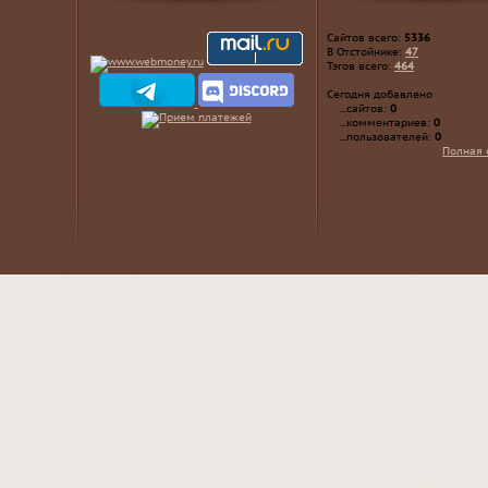
Сайтов всего:
5336
В Отстойнике:
47
Тэгов всего:
464
Сегодня добавлено
...сайтов:
0
...комментариев:
0
...пользователей:
0
Полная 