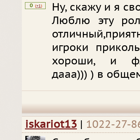
Ну, скажу и я сво
0
(
+1
)
Люблю эту рол
отличный,пр
игроки прикол
хороши, и фл
дааа))) ) в обще
iskariot13
|
1022-27-8