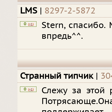
LMS
|
8297-2-5872
Stern, спасибо.
0
(
+1
)
впредь^^.
Странный типчик
|
30
Слежу за этой 
0
(
+1
)
Потрясающе