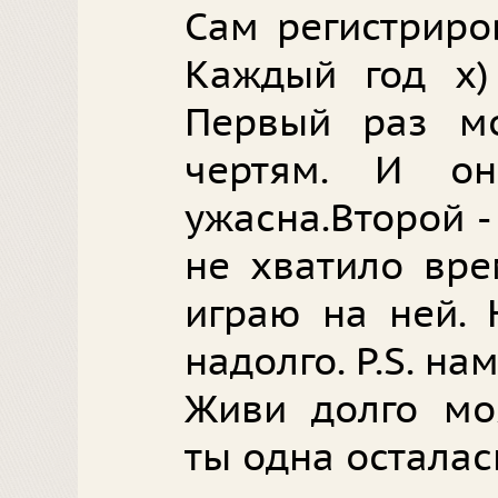
Сам регистриро
Каждый год х)
Первый раз м
чертям. И о
ужасна.Второй -
не хватило вре
играю на ней. 
надолго. P.S. на
Живи долго мо
ты одна осталась