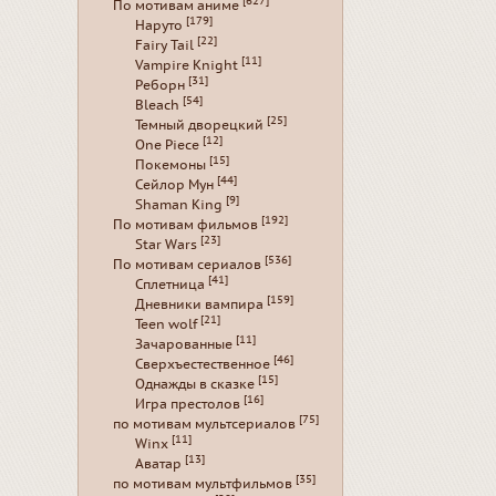
[627]
По мотивам аниме
[179]
Наруто
[22]
Fairy Tail
[11]
Vampire Knight
[31]
Реборн
[54]
Bleach
[25]
Темный дворецкий
[12]
One Piece
[15]
Покемоны
[44]
Сейлор Мун
[9]
Shaman King
[192]
По мотивам фильмов
[23]
Star Wars
[536]
По мотивам сериалов
[41]
Сплетница
[159]
Дневники вампира
[21]
Teen wolf
[11]
Зачарованные
[46]
Сверхъестественное
[15]
Однажды в сказке
[16]
Игра престолов
[75]
по мотивам мультсериалов
[11]
Winx
[13]
Аватар
[35]
по мотивам мультфильмов