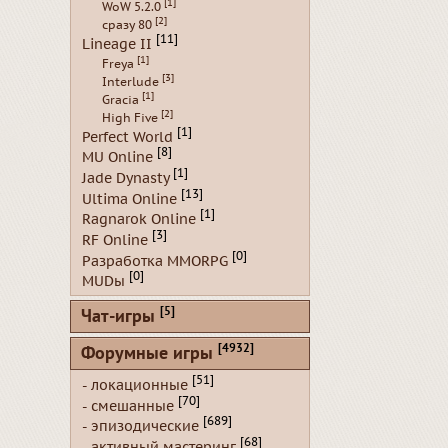
[1]
WoW 5.2.0
[2]
сразу 80
[11]
Lineage II
[1]
Freya
[3]
Interlude
[1]
Gracia
[2]
High Five
[1]
Perfect World
[8]
MU Online
[1]
Jade Dynasty
[13]
Ultima Online
[1]
Ragnarok Online
[3]
RF Online
[0]
Разработка MMORPG
[0]
MUDы
[5]
Чат-игры
[4932]
Форумные игры
[51]
- локационные
[70]
- смешанные
[689]
- эпизодические
[68]
- активный мастеринг