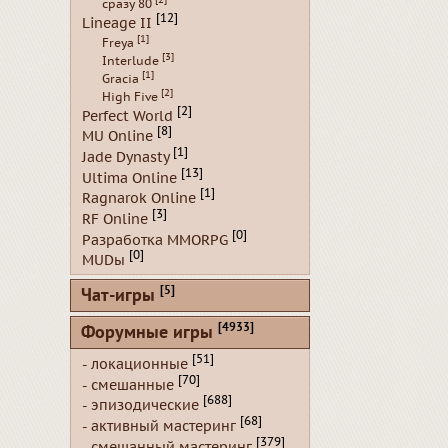
[2]
сразу 80
[12]
Lineage II
[1]
Freya
[3]
Interlude
[1]
Gracia
[2]
High Five
[2]
Perfect World
[8]
MU Online
[1]
Jade Dynasty
[13]
Ultima Online
[1]
Ragnarok Online
[3]
RF Online
[0]
Разработка MMORPG
[0]
MUDы
[5]
Чат-игры
[4933]
Форумные игры
[51]
- локационные
[70]
- смешанные
[688]
- эпизодические
[68]
- активный мастеринг
[379]
- смешанный мастеринг