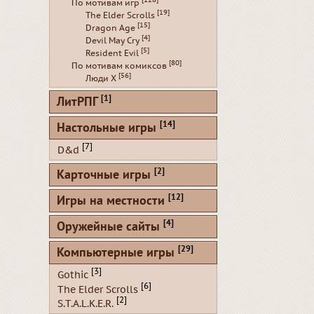
[128]
По мотивам игр
[19]
The Elder Scrolls
[15]
Dragon Age
[4]
Devil May Cry
[5]
Resident Evil
[80]
По мотивам комиксов
[56]
Люди Х
[1]
ЛитРПГ
[14]
Настольные игры
[7]
D&d
[2]
Карточные игры
[12]
Игры на местности
[4]
Оружейные сайты
[29]
Компьютерные игры
[3]
Gothic
[6]
The Elder Scrolls
[2]
S.T.A.L.K.E.R.