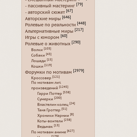
[79]
- пассивный мастеринг
[67]
- авторский сюжет
[646]
Авторские миры
[448]
Ролевые по реальности
[217]
Альтернативные миры
[60]
Игры с юмором
[290]
Ролевые о животных
[103]
Волки
[43]
Собаки
[15]
Лошади
[119]
Кошки
[2979]
Форумки по мотивам
[121]
Кроссовер
По мотивам лит.
[1245]
произведений
[538]
Гарри Поттер
[200]
Сумерки
[24]
Властелин колец
[51]
Таня Гроттер
[8]
Хроники Нарнии
[238]
Коты-воители
[13]
Ведьмак
[627]
По мотивам аниме
[179]