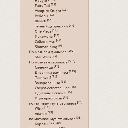
Наруто
[22]
Fairy Tail
[11]
Vampire Knight
[31]
Реборн
[54]
Bleach
[25]
Темный дворецкий
[12]
One Piece
[15]
Покемоны
[44]
Сейлор Мун
[9]
Shaman King
[192]
По мотивам фильмов
[23]
Star Wars
[536]
По мотивам сериалов
[41]
Сплетница
[159]
Дневники вампира
[21]
Teen wolf
[11]
Зачарованные
[46]
Сверхъестественное
[15]
Однажды в сказке
[16]
Игра престолов
[75]
по мотивам мультсериалов
[11]
Winx
[13]
Аватар
[35]
по мотивам мультфильмов
[20]
Король Лев