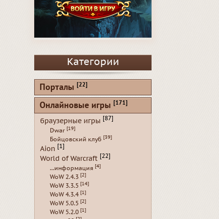
Категории
[22]
Порталы
[171]
Онлайновые игры
[87]
браузерные игры
[19]
Dwar
[39]
Бойцовский клуб
[1]
Aion
[22]
World of Warcraft
[4]
...информация
[2]
WoW 2.4.3
[14]
WoW 3.3.5
[1]
WoW 4.3.4
[2]
WoW 5.0.5
[1]
WoW 5.2.0