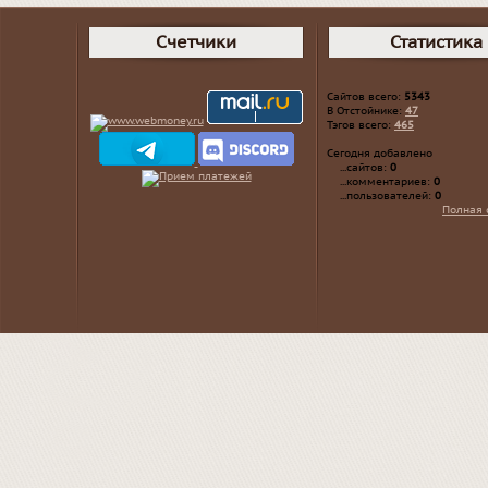
Счетчики
Статистика
Сайтов всего:
5343
В Отстойнике:
47
Тэгов всего:
465
Сегодня добавлено
...сайтов:
0
...комментариев:
0
...пользователей:
0
Полная 