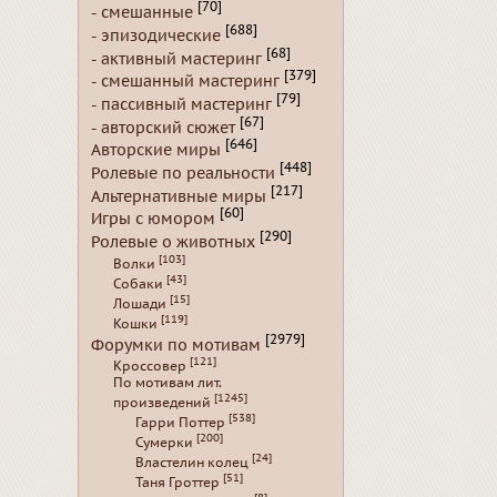
[70]
- смешанные
[688]
- эпизодические
[68]
- активный мастеринг
[379]
- смешанный мастеринг
[79]
- пассивный мастеринг
[67]
- авторский сюжет
[646]
Авторские миры
[448]
Ролевые по реальности
[217]
Альтернативные миры
[60]
Игры с юмором
[290]
Ролевые о животных
[103]
Волки
[43]
Собаки
[15]
Лошади
[119]
Кошки
[2979]
Форумки по мотивам
[121]
Кроссовер
По мотивам лит.
[1245]
произведений
[538]
Гарри Поттер
[200]
Сумерки
[24]
Властелин колец
[51]
Таня Гроттер