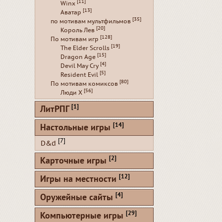
[11]
Winx
[13]
Аватар
[35]
по мотивам мультфильмов
[20]
Король Лев
[128]
По мотивам игр
[19]
The Elder Scrolls
[15]
Dragon Age
[4]
Devil May Cry
[5]
Resident Evil
[80]
По мотивам комиксов
[56]
Люди Х
[1]
ЛитРПГ
[14]
Настольные игры
[7]
D&d
[2]
Карточные игры
[12]
Игры на местности
[4]
Оружейные сайты
[29]
Компьютерные игры