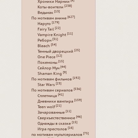
[8]
Хроники Нарнии
[238]
Коты-воители
[13]
Ведьмак
[627]
По мотивам аниме
[179]
Наруто
[22]
Fairy Tail
[11]
Vampire Knight
[31]
Реборн
[54]
Bleach
[25]
Темный дворецкий
[12]
One Piece
[15]
Покемоны
[44]
Сейлор Мун
[9]
Shaman King
[192]
По мотивам фильмов
[23]
Star Wars
[536]
По мотивам сериалов
[41]
Сплетница
[159]
Дневники вампира
[21]
Teen wolf
[11]
Зачарованные
[46]
Сверхъестественное
[15]
Однажды в сказке
[16]
Игра престолов
[75]
по мотивам мультсериалов