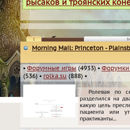
рысаков и троянских кон
1
Б
Morning Mail: Princeton - Plains
▪
Форумные игры
(4933)
▪
Форумки
(536)
▪
rolka.su
(888)
▪
Ролевая по с
разделился на дв
какую цель пресл
пациента или у
практиканты...