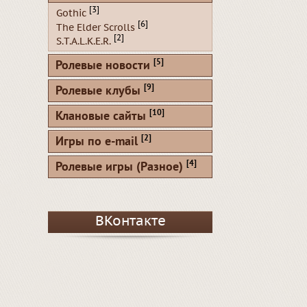
[3]
Gothic
[6]
The Elder Scrolls
[2]
S.T.A.L.K.E.R.
[5]
Ролевые новости
[9]
Ролевые клубы
[10]
Клановые сайты
[2]
Игры по e-mail
[4]
Ролевые игры (Разное)
ВКонтакте