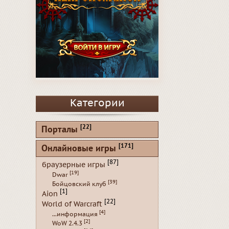
Категории
[22]
Порталы
[171]
Онлайновые игры
[87]
браузерные игры
[19]
Dwar
[39]
Бойцовский клуб
[1]
Aion
[22]
World of Warcraft
[4]
...информация
[2]
WoW 2.4.3