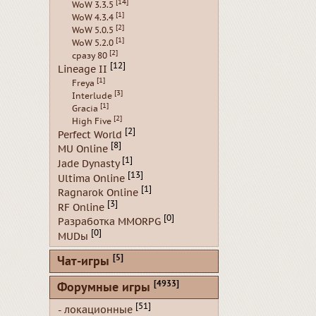
[14]
WoW 3.3.5
[1]
WoW 4.3.4
[2]
WoW 5.0.5
[1]
WoW 5.2.0
[2]
сразу 80
[12]
Lineage II
[1]
Freya
[3]
Interlude
[1]
Gracia
[2]
High Five
[2]
Perfect World
[8]
MU Online
[1]
Jade Dynasty
[13]
Ultima Online
[1]
Ragnarok Online
[3]
RF Online
[0]
Разработка MMORPG
[0]
MUDы
[5]
Чат-игры
[4933]
Форумные игры
[51]
- локационные