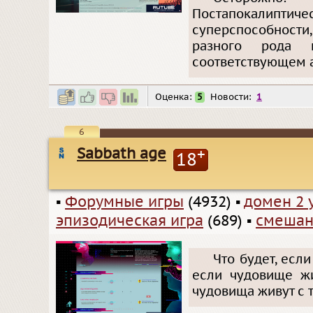
Постапокалиптиче
суперспособност
разного рода 
соответствующем 
Оценка:
5
Новости:
1
6
Sabbath age
+
18
▪
Форумные игры
(4932)
▪
домен 2 
эпизодическая игра
(689)
▪
смешан
Что будет, есл
если чудовище жи
чудовища живут с 