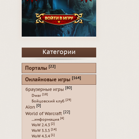
Категории
[22]
Порталы
[164]
Онлайновые игры
[80]
браузерные игры
[18]
Dwar
[29]
Бойцовский клуб
[0]
Aion
[22]
World of Warcraft
[4]
...информация
[2]
WoW 2.4.3
[14]
WoW 3.3.5
[1]
WoW 4.3.4