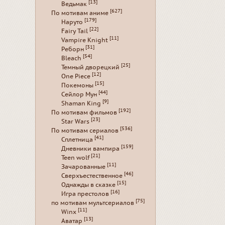
[13]
Ведьмак
[627]
По мотивам аниме
[179]
Наруто
[22]
Fairy Tail
[11]
Vampire Knight
[31]
Реборн
[54]
Bleach
[25]
Темный дворецкий
[12]
One Piece
[15]
Покемоны
[44]
Сейлор Мун
[9]
Shaman King
[192]
По мотивам фильмов
[23]
Star Wars
[536]
По мотивам сериалов
[41]
Сплетница
[159]
Дневники вампира
[21]
Teen wolf
[11]
Зачарованные
[46]
Сверхъестественное
[15]
Однажды в сказке
[16]
Игра престолов
[75]
по мотивам мультсериалов
[11]
Winx
[13]
Аватар