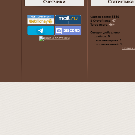
Счетчики
Статистика
Сайтов всего:
5336
В Отстойнике:
47
Тэгов всего:
464
Сегодня добавлено
...сайтов:
0
...комментариев:
1
...пользователей:
1
Полная 