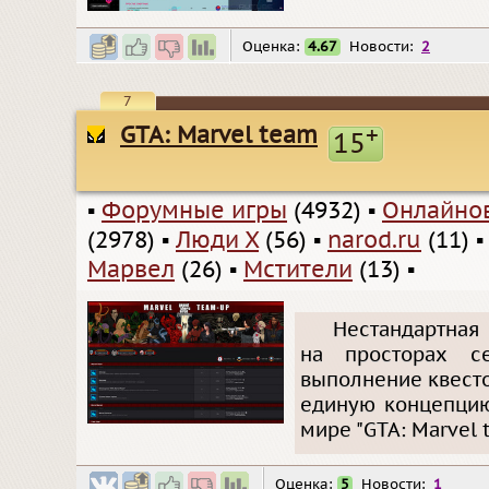
Оценка:
4.67
Новости:
2
7
GTA: Marvel team
+
15
▪
Форумные игры
(4932)
▪
Онлайно
(2978)
▪
Люди Х
(56)
▪
narod.ru
(11)
Марвел
(26)
▪
Мстители
(13)
▪
Нестандартная 
на просторах с
выполнение квесто
единую концепцию
мире "GTA: Marvel
Оценка:
5
Новости:
1