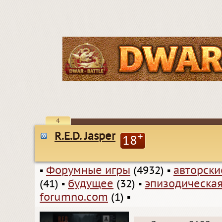
4
R.E.D. Jasper
+
18
▪
Форумные игры
(4932)
▪
авторск
(41)
▪
будущее
(32)
▪
эпизодическая
forumno.com
(1)
▪