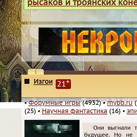
рысаков и троянских кон
1
Изгои
+
21
▪
Форумные игры
(4932)
▪
mybb.ru
(
(25)
▪
Научная фантастика
(16)
▪
эп
Они выгнали т
будущее. Но не 