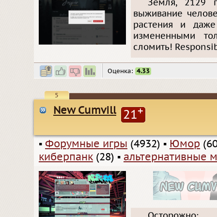
Земля, 2129 г
выживание челове
растения и даж
измененными то
сломить! Responsibi
Оценка:
4.33
5
New Cumvill
+
21
▪
Форумные игры
(4932)
▪
Юмор
(60
киберпанк
(28)
▪
альтернативные 
Осторожно