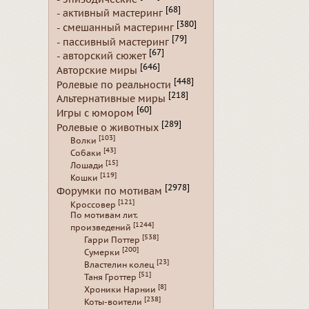
[68]
- активный мастеринг
[380]
- смешанный мастеринг
[79]
- пассивный мастеринг
[67]
- авторский сюжет
[646]
Авторские миры
[448]
Ролевые по реальности
[218]
Альтернативные миры
[60]
Игры с юмором
[289]
Ролевые о животных
[103]
Волки
[43]
Собаки
[15]
Лошади
[119]
Кошки
[2978]
Форумки по мотивам
[121]
Кроссовер
По мотивам лит.
[1244]
произведений
[538]
Гарри Поттер
[200]
Сумерки
[23]
Властелин колец
[51]
Таня Гроттер
[8]
Хроники Нарнии
[238]
Коты-воители