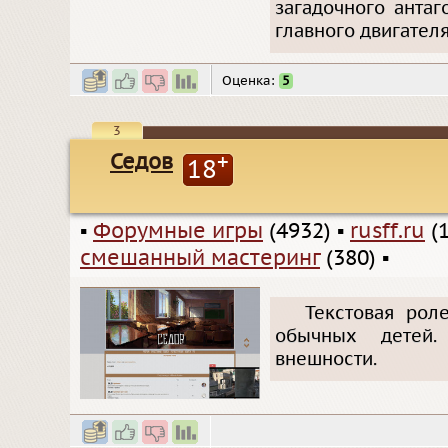
загадочного анта
главного двигателя
Оценка:
5
3
Седов
+
18
▪
Форумные игры
(4932)
▪
rusff.ru
(1
смешанный мастеринг
(380)
▪
Текстовая рол
обычных детей. 
внешности.