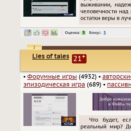
выживании, наде
человечности над 
остатки веры в луч
Оценка:
5
Бонус:
5
2
Lies of tales
+
21
▪
Форумные игры
(4932)
▪
авторск
эпизодическая игра
(689)
▪
пассив
Что будет, е
реальный мир? До