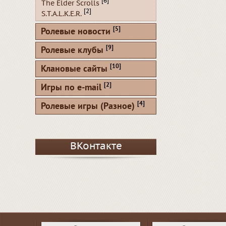
[6]
The Elder Scrolls
[2]
S.T.A.L.K.E.R.
[5]
Ролевые новости
[9]
Ролевые клубы
[10]
Клановые сайты
[2]
Игры по e-mail
[4]
Ролевые игры (Разное)
ВКонтакте