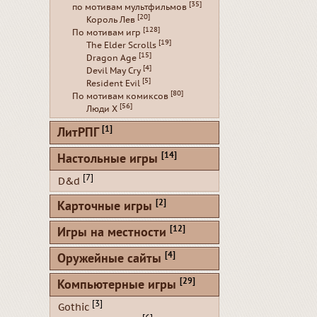
[35]
по мотивам мультфильмов
[20]
Король Лев
[128]
По мотивам игр
[19]
The Elder Scrolls
[15]
Dragon Age
[4]
Devil May Cry
[5]
Resident Evil
[80]
По мотивам комиксов
[56]
Люди Х
[1]
ЛитРПГ
[14]
Настольные игры
[7]
D&d
[2]
Карточные игры
[12]
Игры на местности
[4]
Оружейные сайты
[29]
Компьютерные игры
[3]
Gothic