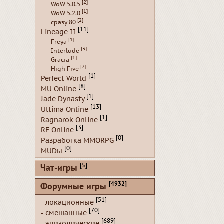
[2]
WoW 5.0.5
[1]
WoW 5.2.0
[2]
сразу 80
[11]
Lineage II
[1]
Freya
[3]
Interlude
[1]
Gracia
[2]
High Five
[1]
Perfect World
[8]
MU Online
[1]
Jade Dynasty
[13]
Ultima Online
[1]
Ragnarok Online
[3]
RF Online
[0]
Разработка MMORPG
[0]
MUDы
[5]
Чат-игры
[4932]
Форумные игры
[51]
- локационные
[70]
- смешанные
[689]
- эпизодические