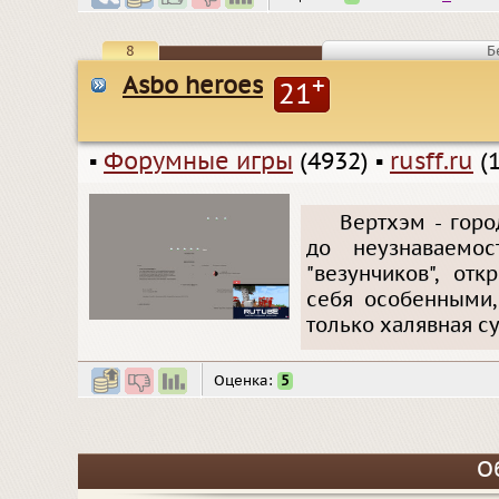
8
Б
Asbo heroes
+
21
▪
Форумные игры
(4932)
▪
rusff.ru
(1
Вертхэм - горо
до неузнаваемос
"везунчиков", от
себя особенными,
только халявная су
Оценка:
5
О