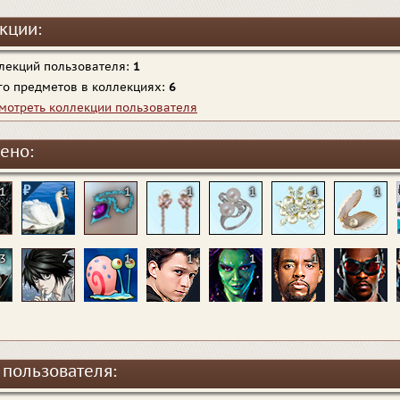
кции:
лекций пользователя:
1
го предметов в коллекциях:
6
мотреть коллекции пользователя
ено:
1
1
1
1
1
1
1
3
7
1
1
1
1
1
 пользователя: