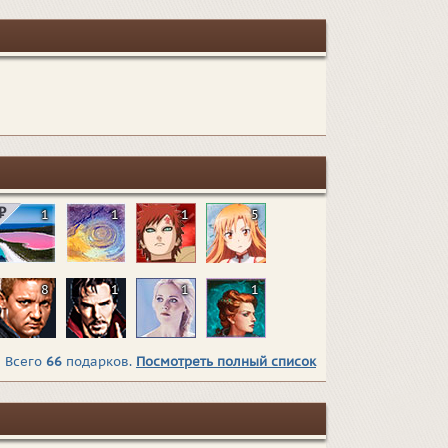
1
1
1
5
8
1
1
1
Всего
66
подарков.
Посмотреть полный список