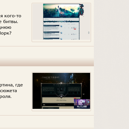
я кого-то
е битвы.
еднюю
Йорк?
ртина, где
 сюжета
роля.