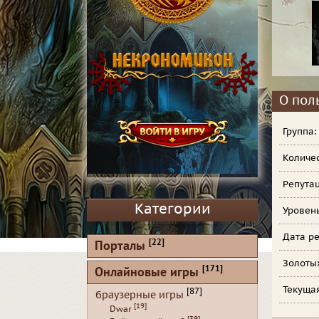
О пол
Группа
Количе
Репута
Категории
Уровен
Дата ре
[22]
Порталы
Золоты
[171]
Онлайновые игры
Текуща
[87]
браузерные игры
[19]
Dwar
[39]