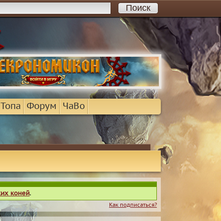
 Топа
Форум
ЧаВо
ких коней
.
Как подписаться?