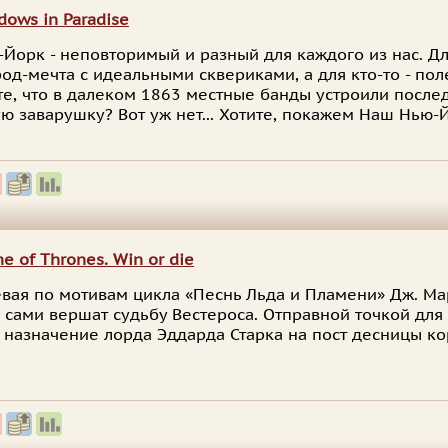
dows in Paradise
Йорк - неповторимый и разный для каждого из нас. Дл
род-мечта с идеальными сквериками, а для кто-то - пол
е, что в далеком 1863 местные банды устроили посл
ю заварушку? Вот уж нет... Хотите, покажем Наш Нью-
e of Thrones. Win or die
вая по мотивам цикла «Песнь Льда и Пламени» Дж. Ма
 сами вершат судьбу Вестероса. Отправной точкой для
 назначение лорда Эддарда Старка на пост десницы ко