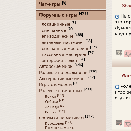
[5]
Чат-игры
Sha
[4933]
Форумные игры
Нью-
это го
[51]
- локационные
Думает
[70]
- смешанные
крупну
[688]
- эпизодические
[68]
- активный мастеринг
[379]
- смешанный мастеринг
[79]
- пассивный мастеринг
[67]
- авторский сюжет
[646]
Авторские миры
[448]
Ролевые по реальности
Gam
[217]
Альтернативные миры
[60]
Игры с юмором
Роле
[290]
Ролевые о животных
игроки
[103]
Волки
служит
[43]
Собаки
[15]
Лошади
[119]
Кошки
[2979]
Форумки по мотивам
[121]
Кроссовер
По мотивам лит.