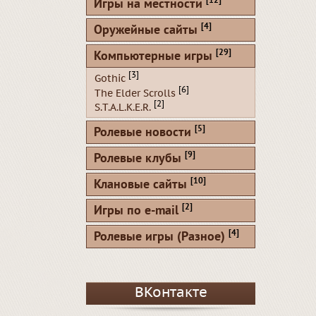
[12]
Игры на местности
[4]
Оружейные сайты
[29]
Компьютерные игры
[3]
Gothic
[6]
The Elder Scrolls
[2]
S.T.A.L.K.E.R.
[5]
Ролевые новости
[9]
Ролевые клубы
[10]
Клановые сайты
[2]
Игры по e-mail
[4]
Ролевые игры (Разное)
ВКонтакте