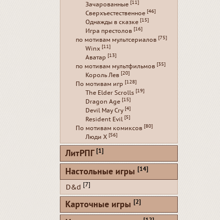
[11]
Зачарованные
[46]
Сверхъестественное
[15]
Однажды в сказке
[16]
Игра престолов
[75]
по мотивам мультсериалов
[11]
Winx
[13]
Аватар
[35]
по мотивам мультфильмов
[20]
Король Лев
[128]
По мотивам игр
[19]
The Elder Scrolls
[15]
Dragon Age
[4]
Devil May Cry
[5]
Resident Evil
[80]
По мотивам комиксов
[56]
Люди Х
[1]
ЛитРПГ
[14]
Настольные игры
[7]
D&d
[2]
Карточные игры