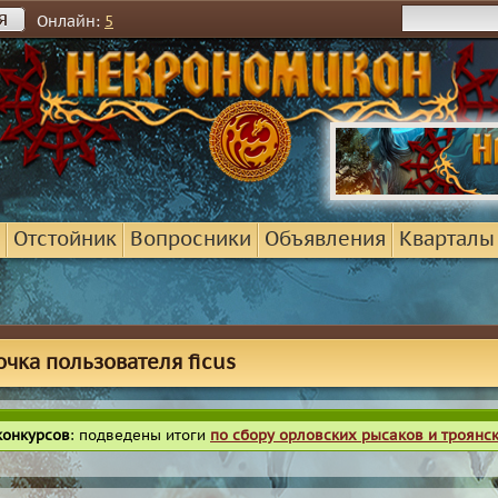
я
Онлайн:
5
Отстойник
Вопросники
Объявления
Кварталы
очка пользователя ficus
конкурсов
: подведены итоги
по сбору орловских рысаков и троянс