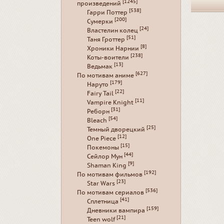
[1245]
произведений
[538]
Гарри Поттер
[200]
Сумерки
[24]
Властелин колец
[51]
Таня Гроттер
[8]
Хроники Нарнии
[238]
Коты-воители
[13]
Ведьмак
[627]
По мотивам аниме
[179]
Наруто
[22]
Fairy Tail
[11]
Vampire Knight
[31]
Реборн
[54]
Bleach
[25]
Темный дворецкий
[12]
One Piece
[15]
Покемоны
[44]
Сейлор Мун
[9]
Shaman King
[192]
По мотивам фильмов
[23]
Star Wars
[536]
По мотивам сериалов
[41]
Сплетница
[159]
Дневники вампира
[21]
Teen wolf