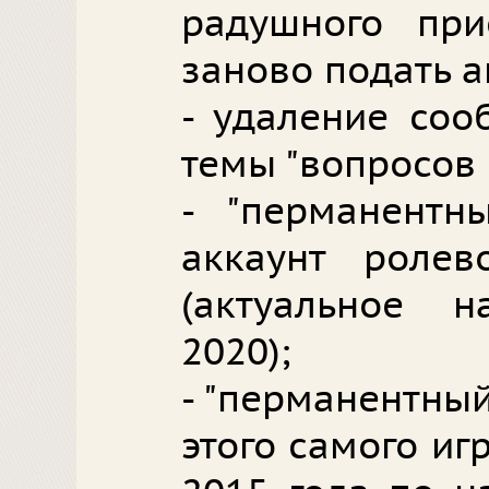
радушного пр
заново подать а
- удаление соо
темы "вопросов 
- "перманентн
аккаунт ролев
(актуальное 
2020);
- "перманентный
этого самого иг