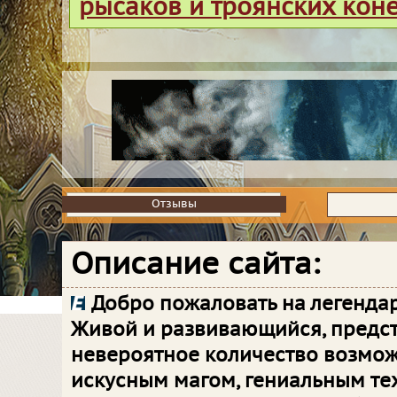
рысаков и троянских кон
Отзывы
Отзывы
Описание сайта:
Добро пожаловать на легенда
Живой и развивающийся, пред
невероятное количество возможн
искусным магом, гениальным те