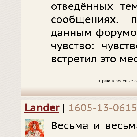
отведённых те
сообщениях. 
данным форумом
чувство: чувст
встретил это ме
Играю в ролевые ок
Lander
|
1605-13-061
Весьма и весьм