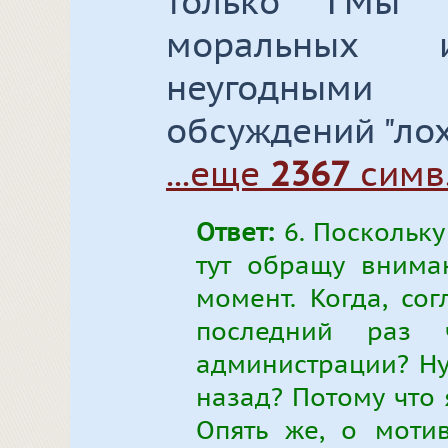
только ГМы 
моральных и
неугодными
обсуждений "лох
...еще
2367
симв
Ответ:
6. Поскольку
тут обращу внима
момент. Когда, со
последний раз 
администрации? Ну 
назад? Потому что 
Опять же, о моти