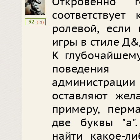
Откровенно 
соответствует
32
(
+1
)
ролевой, если
игры в стиле Д&
К глубочайшем
поведени
администраци
оставляют жела
примеру, перм
две буквы "а"
найти какое-л