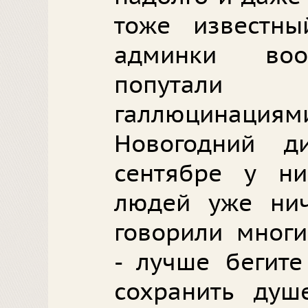
тоже известн
админки воо
попутали
галлюцинац
Новогодний 
сентябре у них
людей уже нич
говорили мног
- лучше бегите
сохранить душ