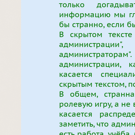
только догадыв
информацию мы гла
бы странно, если б
В скрытом тексте
администрации
администраторам".
администрации, к
касается специа
скрытым текстом, п
В общем, странна
ролевую игру, а не в
касается распред
заметить, что адми
есть работа, учёба