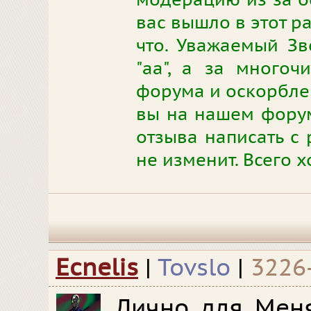
модерацию из за о
вас вышло в этот ра
что. Уважаемый Зв
"аа", а за много
форума и оскорблен
вы на нашем форум
отзыва написать с 
не изменит. Всего 
Ecnelis
|
Tovslo
|
3226
Лично для Мен