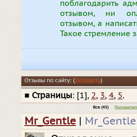
поблагодарить ад
отзывом, ни оп
отзывом, а написа
Такое стремление з
Отзывы по сайту: (
Добавить
)
■
Страницы
: [1],
2
,
3
,
4
,
5
.
Все
(45)
Положите
Mr_Gentle
|
Mr_Gentle