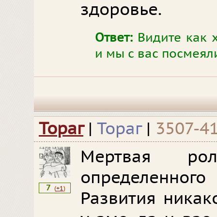
здоровье.
Ответ:
Видите как х
и мы с вас посмеяли
Тораг
|
Тораг
|
3507-4
Мертвая ро
определенног
7
(
+1
)
Развития никак