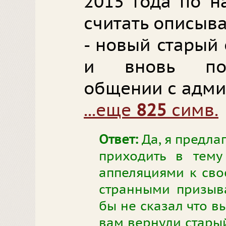
2015 года по н
считать описыв
- новый старый
и вновь под
общении с адми
...еще
825
симв.
Ответ:
Да, я предлаг
приходить в тему
аппеляциями к свое
странными призыва
бы не сказал что в
вам вернули старый