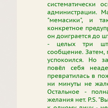
систематически о
администрации. Ма
"мемасики", и та
конкретное предупр
он доиграется до ш
- целых три шт
сообщение. Затем, 
успокоился. Но з
повёл себя неаде
превратилась в по
ни минуты не жале
Остальное - полн
желания нет. P.S. "
к одному лицу - не