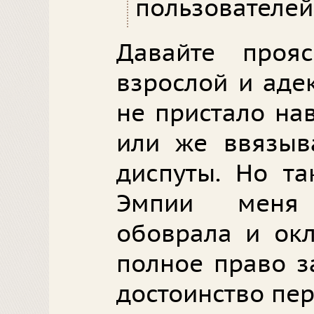
пользователей
Давайте проя
взрослой и аде
не пристало на
или же ввязыв
диспуты. Но та
Эмпии меня
обоврала и окл
полное право з
достоинство пер