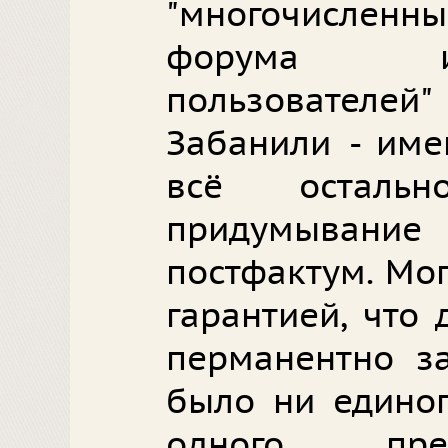
"многочисленн
форума и
пользователей
Забанили - име
всё остал
придумыван
постфактум. Мо
гарантией, что 
перманентно з
было ни единог
одного пре