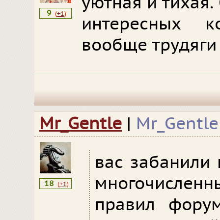
уютная и тихая.
9
(
+1
)
интересных к
вообще трудяги 
Mr_Gentle
|
Mr_Gentle
вас забанили н
многочисле
18
(
+1
)
правил фору