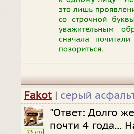
это лишь проявлени
со строчной буквы
уважительным об
сначала почитали
позориться.
Fakot
|
серый асфаль
"Ответ: Долго ж
почти 4 года... 
23
(
+1
)