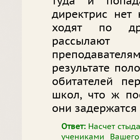
туда и попад
директрис нет 
ходят по др
рассылаю
преподавател
результате пол
обитателей пе
школ, что ж по
они задержатся 
Ответ:
Насчет стыда
учениками Вашего