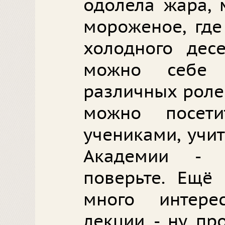
одолела жара, 
мороженое, где
холодного десе
можно себе 
различных роле
можно посет
учениками, учи
Академии - о
поверьте. Ещё
много интере
лекции - ну пр