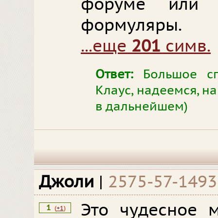
форуме или 
формуляры.
...еще
201
симв.
Ответ:
Большое сп
Клаус, надеемся, н
в дальнейшем)
Джоли
|
2575-57-1493
Это чудесное м
1
(
+1
)