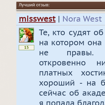
Лучший отзыв:
misswest
|
Nora West
Те, кто судят о
на котором она
15
не правы. 
откровенно н
платных хост
хороший - на б
сейчас об акаде
я попала благод