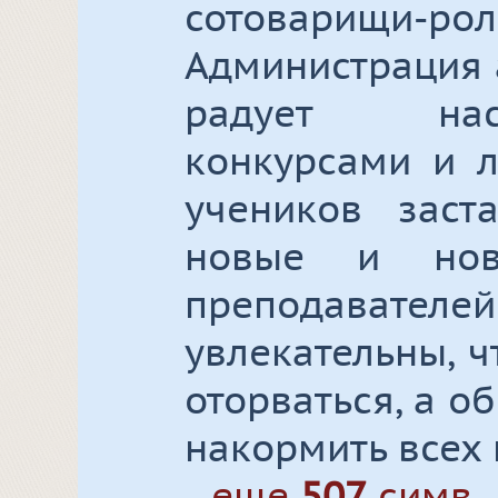
сотовари
Администрация 
радует нас
конкурсами и л
учеников заст
новые и нов
преподават
увлекательны, 
оторваться, а о
накормить всех и
...еще
507
симв.