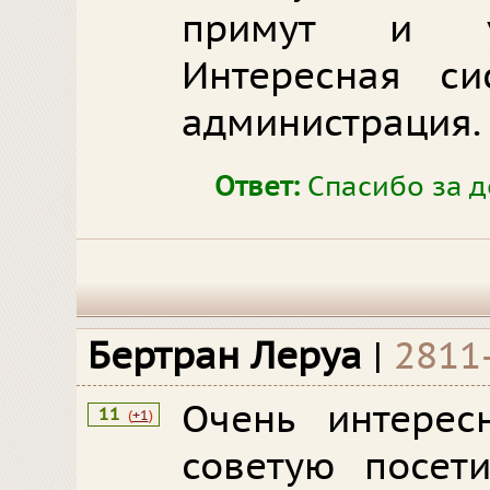
примут и уг
Интересная си
администрация.
Ответ:
Спасибо за д
Бертран Леруа
|
2811
Очень интерес
11
(
+1
)
советую посети