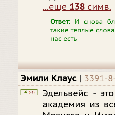
...еще
138
симв.
Ответ:
И снова бла
такие теплые слова
нас есть
Эмили Клаус
|
3391-8
Эдельвейс - эт
4
(
+1
)
академия из вс