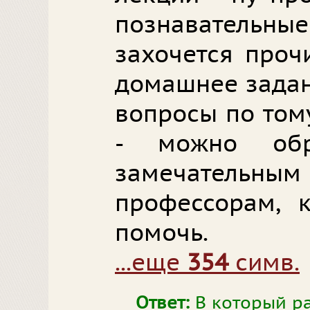
познаватель
захочется прочи
домашнее задан
вопросы по том
- можно обр
замечательн
профессорам, 
помочь.
...еще
354
симв.
Ответ:
В который ра