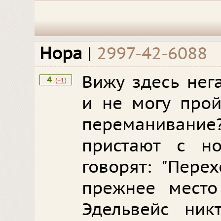
Нора
|
2997-42-6088
Вижу здесь нег
4
(
+1
)
и не могу прой
переманиван
пристают с н
говорят: "Пере
прежнее место
Эдельвейс ник