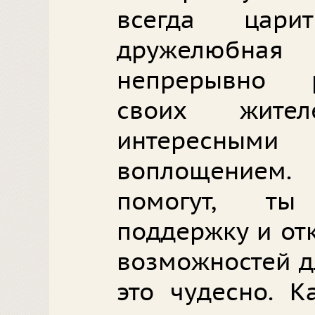
всегда цари
дружелюбная 
непрерывно р
своих жите
интересны
воплощением.
помогут, ты
поддержку и от
возможностей д
это чудесно. 