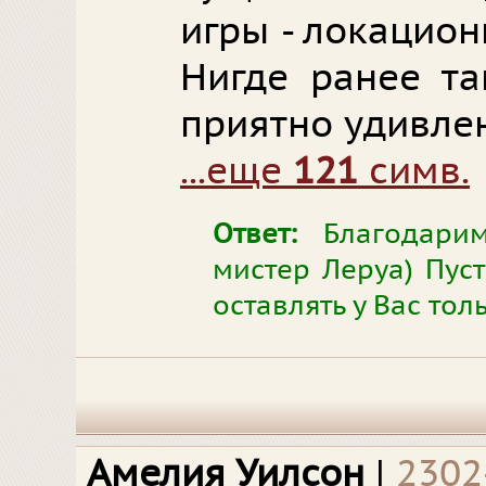
игры - локацио
Нигде ранее та
приятно удивлен
...еще
121
симв.
Ответ:
Благодарим
мистер Леруа) Пуст
оставлять у Вас то
Амелия Уилсон
|
2302