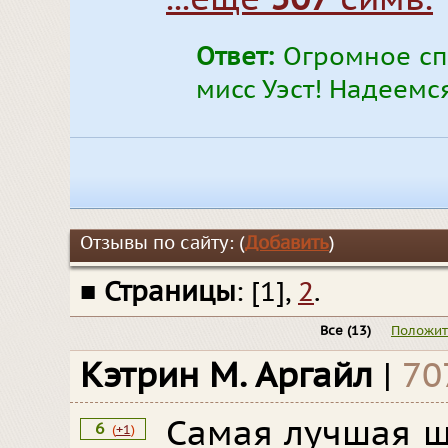
Ответ:
Огромное спа
мисс Уэст! Надеемся
Отзывы по сайту: (
Добавить
)
■
Страницы
: [1],
2
.
Все
(13)
Положи
Кэтрин М. Аргайл
|
70
Самая лучшая ш
6
(
+1
)