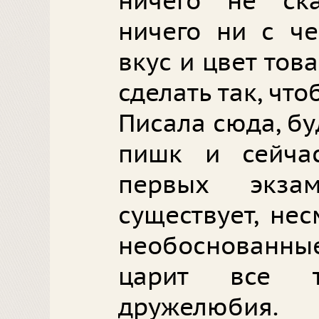
ничего не ска
ничего ни с че
вкус и цвет тов
сделать так, чт
Писала сюда, бу
пишк и сейча
первых экза
существует, не
необоснованн
царит все 
дружелюбия.