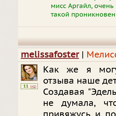
мисс Аргайл, очень
такой проникновен
melissafoster
|
Мелис
Как же я могу
отзыва наше де
11
(
+1
)
Создавая "Эдел
не думала, чт
привяжусь и по