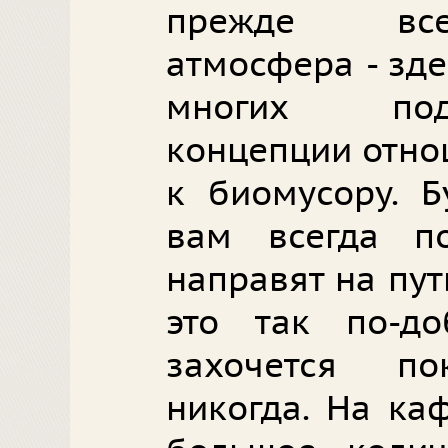
прежде все
атмосфера - зд
многих под
концепции отно
к биомусору. Б
вам всегда по
направят на пут
это так по-д
захочется п
никогда. На ка