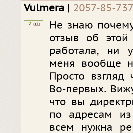
Vulmera
|
2057-85-73
Не знаю почему
2
(
+1
)
отзыв об этой
работала, ни у
меня вообще н
Просто взгляд 
Во-первых. Виж
что вы директр
по адресам из 
всем нужна ре