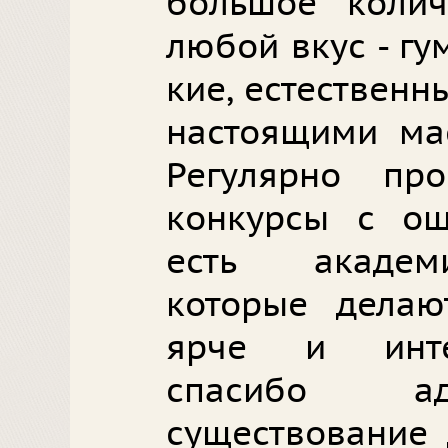
большое колич
любой вкус - г
кие, естествен
настоящими мас
Регулярно про
конкурсы с ощ
есть академ
которые делаю
ярче и инте
спасибо ад
существование 