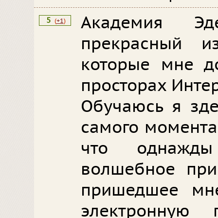
Академия Эд
5
(
+1
)
прекрасный и
которые мне до
просторах Интер
Обучаюсь я зде
самого момента
что однажды
волшебное приг
пришедшее мне
электронную 