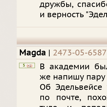
дружбы, спасиб
и верность "Эдел
Magda
|
2473-05-6587
В академии бы
5
(
+1
)
же напишу пару 
Об Эдельвейсе 
по почте, пох