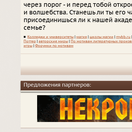
через порог - и перед тобой откро
и волшебства. Станешь ли ты его ч
присоединишься ли к нашей акад
семье?
■
Колледжи и университеты
|
магия
|
школы магии
|
mybb.ru
Поттер
|
авторские миры
|
По мотивам литературных произ
игры
|
Форумки по мотивам
Предложения партнеров: