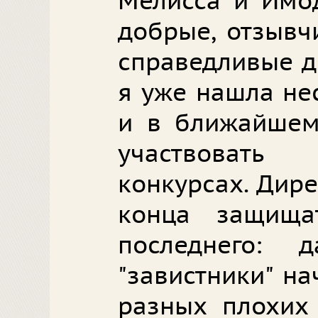
Мелисса и Имо
добрые, отзывч
справедливые д
я уже нашла не
и в ближайшем
участвовать
конкурсах. Дире
конца защища
последнего: 
"завистники" н
разных плохих