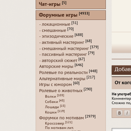
[5]
Чат-игры
[4933]
Форумные игры
[51]
- локационные
[70]
- смешанные
[688]
- эпизодические
[68]
- активный мастеринг
[379]
- смешанный мастеринг
[79]
- пассивный мастеринг
[67]
- авторский сюжет
[646]
Авторские миры
Добав
[448]
Ролевые по реальности
[217]
Альтернативные миры
От кого
[60]
Игры с юмором
[290]
Ролевые о животных
Не употре
[103]
Волки
Комментар
[43]
Собаки
Сложно по
[15]
Лошади
[119]
Кошки
[2979]
Форумки по мотивам
[121]
Кроссовер
По мотивам лит.