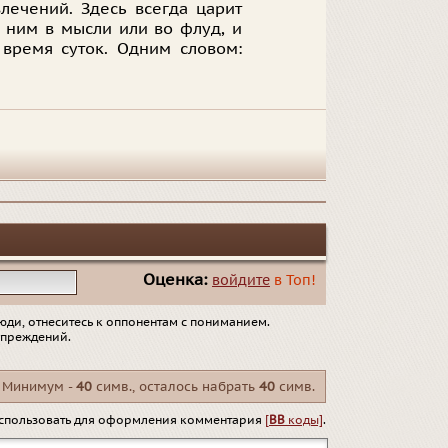
лечений. Здесь всегда царит
к ним в мысли или во флуд, и
время суток. Одним словом:
Оценка:
войдите
в Топ!
юди, отнеситесь к оппонентам с пониманием.
упреждений.
Минимум -
40
симв., осталось набрать
40
симв.
спользовать для оформления комментария
[
BB
коды]
.