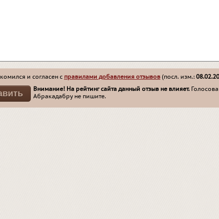
комился и согласен с
правилами добавления отзывов
(посл. изм.:
08.02.2
Внимание! На рейтинг сайта данный отзыв не влияет.
Голосован
Абракадабру не пишите.