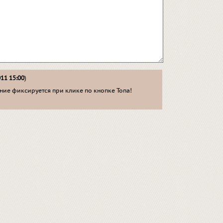
011 15:00
)
ие фиксируется при клике по кнопке Топа!