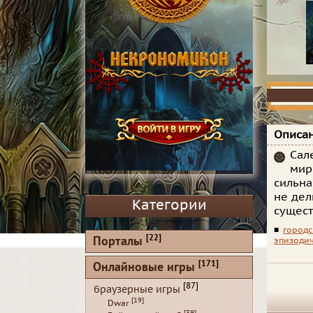
Описан
Сал
мир
сильна
не дел
Категории
существ
■
городс
[22]
Порталы
эпизодич
[171]
Онлайновые игры
[87]
браузерные игры
[19]
Dwar
[39]