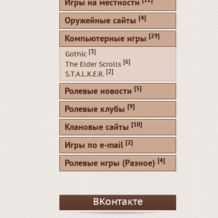
[12]
Игры на местности
[4]
Оружейные сайты
[29]
Компьютерные игры
[3]
Gothic
[6]
The Elder Scrolls
[2]
S.T.A.L.K.E.R.
[5]
Ролевые новости
[9]
Ролевые клубы
[10]
Клановые сайты
[2]
Игры по e-mail
[4]
Ролевые игры (Разное)
ВКонтакте