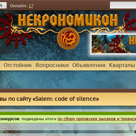
я
Онлайн:
17
Отстойник
Вопросники
Объявления
Кварталы
вы по сайту «Salem: code of silence»
конкурсов
: подведены итоги
по сбору орловских рысаков и троянс