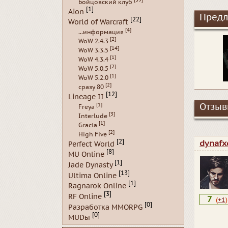
Бойцовский клуб
[1]
Aion
Предл
[22]
World of Warcraft
[4]
...информация
[2]
WoW 2.4.3
[14]
WoW 3.3.5
[1]
WoW 4.3.4
[2]
WoW 5.0.5
[1]
WoW 5.2.0
[2]
сразу 80
[12]
Lineage II
[1]
Отзывы
Freya
[3]
Interlude
[1]
Gracia
[2]
High Five
[2]
dynafx
Perfect World
[8]
MU Online
[1]
Jade Dynasty
[13]
Ultima Online
[1]
Ragnarok Online
[3]
RF Online
7
(
+1
)
[0]
Разработка MMORPG
[0]
MUDы