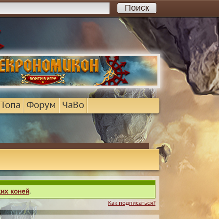
 Топа
Форум
ЧаВо
ких коней
.
Как подписаться?