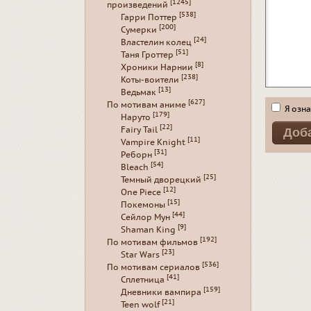
[1245]
произведений
[538]
Гарри Поттер
[200]
Сумерки
[24]
Властелин колец
[51]
Таня Гроттер
[8]
Хроники Нарнии
[238]
Коты-воители
[13]
Ведьмак
[627]
По мотивам аниме
Я озна
[179]
Наруто
[22]
Fairy Tail
[11]
Vampire Knight
[31]
Реборн
[54]
Bleach
[25]
Темный дворецкий
[12]
One Piece
[15]
Покемоны
[44]
Сейлор Мун
[9]
Shaman King
[192]
По мотивам фильмов
[23]
Star Wars
[536]
По мотивам сериалов
[41]
Сплетница
[159]
Дневники вампира
[21]
Teen wolf