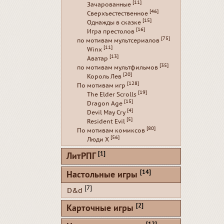
[11]
Зачарованные
[46]
Сверхъестественное
[15]
Однажды в сказке
[16]
Игра престолов
[75]
по мотивам мультсериалов
[11]
Winx
[13]
Аватар
[35]
по мотивам мультфильмов
[20]
Король Лев
[128]
По мотивам игр
[19]
The Elder Scrolls
[15]
Dragon Age
[4]
Devil May Cry
[5]
Resident Evil
[80]
По мотивам комиксов
[56]
Люди Х
[1]
ЛитРПГ
[14]
Настольные игры
[7]
D&d
[2]
Карточные игры