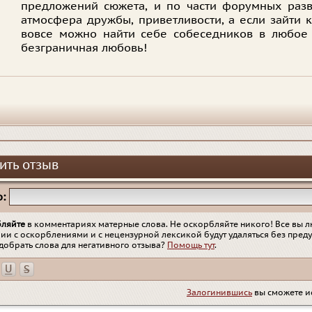
предложений сюжета, и по части форумных разв
атмосфера дружбы, приветливости, а если зайти 
вовсе можно найти себе собеседников в любое 
безграничная любовь!
ить отзыв
:
бляйте
в комментариях матерные слова. Не оскорбляйте никого! Все вы л
ии с оскорблениями и с нецензурной лексикой будут удаляться без пред
добрать слова для негативного отзыва?
Помощь тут
.
Залогинившись
вы сможете и