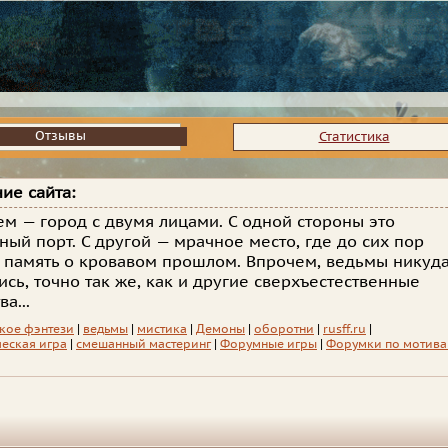
Отзывы
Отзывы
Статистика
ие сайта:
ем — город с двумя лицами. С одной стороны это
ный порт. С другой — мрачное место, где до сих пор
 память о кровавом прошлом. Впрочем, ведьмы никуд
ись, точно так же, как и другие сверхъестественные
а...
кое фэнтези
|
ведьмы
|
мистика
|
Демоны
|
оборотни
|
rusff.ru
|
еская игра
|
смешанный мастеринг
|
Форумные игры
|
Форумки по мотив