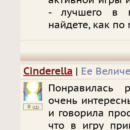
активной игры 
- лучшего в 
найдете, как по
Cinderella
|
Ее Величе
Понравилась р
очень интересн
0
(
+1
)
и говорила про
что в игру при