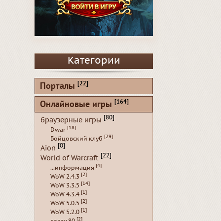
Категории
[22]
Порталы
[164]
Онлайновые игры
[80]
браузерные игры
[18]
Dwar
[29]
Бойцовский клуб
[0]
Aion
[22]
World of Warcraft
[4]
...информация
[2]
WoW 2.4.3
[14]
WoW 3.3.5
[1]
WoW 4.3.4
[2]
WoW 5.0.5
[1]
WoW 5.2.0
[2]