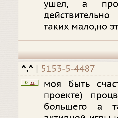
ушел, а про
действительно
таких мало,но эт
^.^
|
5153-5-4487
моя быть счас
0
(
+1
)
проекте) проц
большего а 