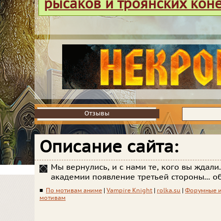
рысаков и троянских кон
Отзывы
Отзывы
Описание сайта:
Мы вернулись, и с нами те, кого вы ждали.
академии появление третьей стороны... о
■
По мотивам аниме
|
Vampire Knight
|
rolka.su
|
Форумные 
мотивам