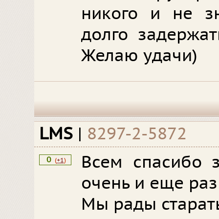
никого и не з
долго задержат
Желаю удачи)
LMS
|
8297-2-5872
Всем спасибо з
0
(
+1
)
очень и еще раз
Мы рады старат