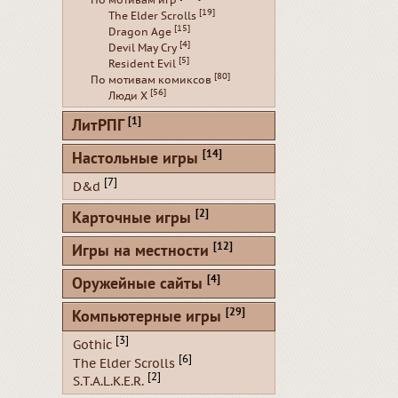
По мотивам игр
[19]
The Elder Scrolls
[15]
Dragon Age
[4]
Devil May Cry
[5]
Resident Evil
[80]
По мотивам комиксов
[56]
Люди Х
[1]
ЛитРПГ
[14]
Настольные игры
[7]
D&d
[2]
Карточные игры
[12]
Игры на местности
[4]
Оружейные сайты
[29]
Компьютерные игры
[3]
Gothic
[6]
The Elder Scrolls
[2]
S.T.A.L.K.E.R.