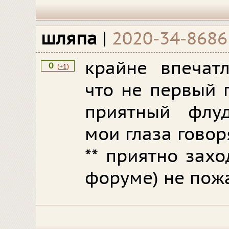
шляпа
|
2020-34-8686
крайне впечатл
0
(
+1
)
что не первый 
приятный флуд
мои глаза говор
** приятно захо
форуме) не пожа