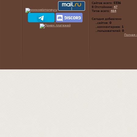
Сайтов всего:
5336
В Отстойнике:
47
Тэгов всего:
464
Сегодня добавлено
...сайтов:
0
...комментариев:
1
...пользователей:
0
Полная 