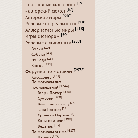
[79]
- пассивный мастеринг
[67]
- авторский сюжет
[646]
Авторские миры
[448]
Ролевые по реальности
[218]
Альтернативные миры
[60]
Игры с юмором
[289]
Ролевые о животных
[103]
Волки
[43]
Собаки
[15]
Лошади
[119]
Кошки
[2978]
Форумки по мотивам
[121]
Кроссовер
По мотивам лит.
[1244]
произведений
[538]
Гарри Поттер
[200]
Сумерки
[23]
Властелин колец
[51]
Таня Гроттер
[8]
Хроники Нарнии
[238]
Коты-воители
[13]
Ведьмак
[627]
По мотивам аниме
[179]
Наруто