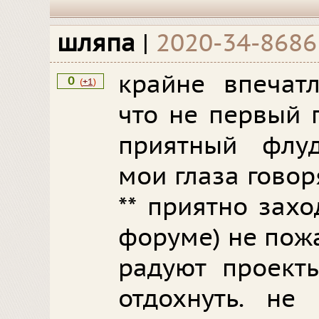
шляпа
|
2020-34-8686
крайне впечатл
0
(
+1
)
что не первый 
приятный флуд
мои глаза говор
** приятно захо
форуме) не пожа
радуют проект
отдохнуть. не