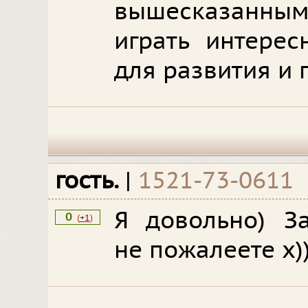
вышесказанным
играть интерес
для развития и 
гость.
|
1521-73-0611
Я довольно) За
0
(
+1
)
не пожалеете х)