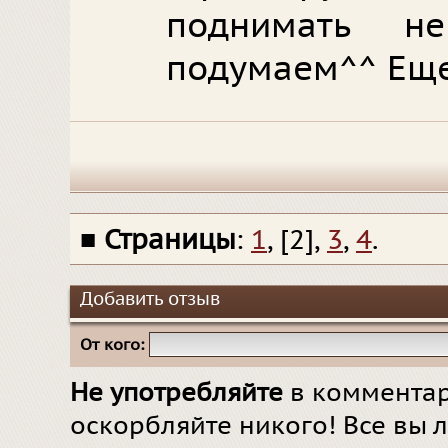
поднимать н
подумаем^^ Еще
■
Страницы
:
1
, [2],
3
,
4
.
Добавить отзыв
От кого:
Не употребляйте
в комментар
оскорбляйте никого! Все вы л