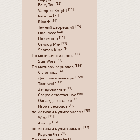
[22]
Fairy Tail
[11]
Vampire Knight
[31]
Реборн
[54]
Bleach
[25]
Темный дворецкий
[12]
One Piece
[15]
Покемоны
[44]
Сейлор Мун
[9]
Shaman King
[192]
По мотивам фильмов
[23]
Star Wars
[536]
По мотивам сериалов
[41]
Сплетница
[159]
Дневники вампира
[21]
Teen wolf
[11]
Зачарованные
[46]
Сверхъестественное
[15]
Однажды в сказке
[16]
Игра престолов
[75]
по мотивам мультсериалов
[11]
Winx
[13]
Аватар
[35]
по мотивам мультфильмов
[20]
Король Лев
[128]