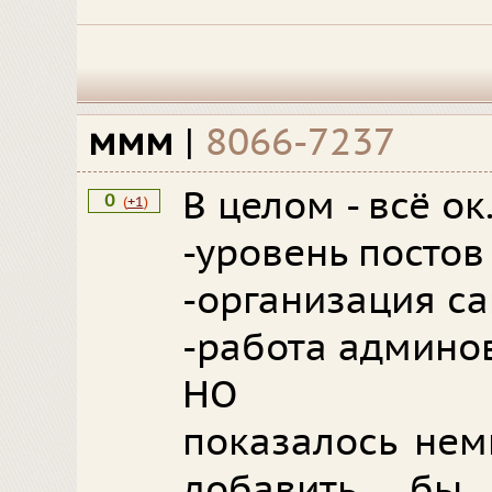
ммм
|
8066-7237
В целом - всё ок
0
(
+1
)
-уровень постов
-организация са
-работа админов
НО
показалось немн
добавить бы