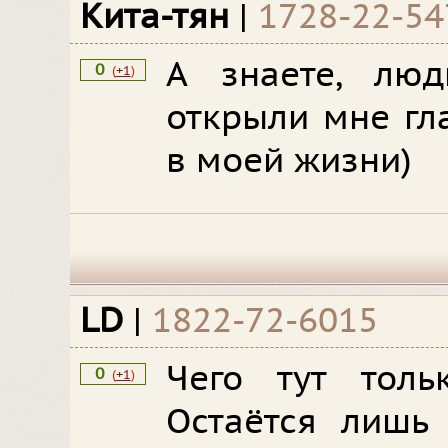
Кита-тян
|
1728-22-54
А знаете, лю
0
(
+1
)
открыли мне гл
в моей жизни)
LD
|
1822-72-6015
Чего тут толь
0
(
+1
)
Остаётся лишь 