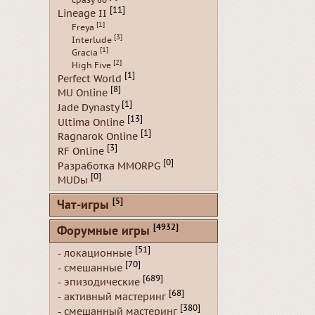
сразу 80
[11]
Lineage II
[1]
Freya
[3]
Interlude
[1]
Gracia
[2]
High Five
[1]
Perfect World
[8]
MU Online
[1]
Jade Dynasty
[13]
Ultima Online
[1]
Ragnarok Online
[3]
RF Online
[0]
Разработка MMORPG
[0]
MUDы
[5]
Чат-игры
[4932]
Форумные игры
[51]
- локационные
[70]
- смешанные
[689]
- эпизодические
[68]
- активный мастеринг
[380]
- смешанный мастеринг