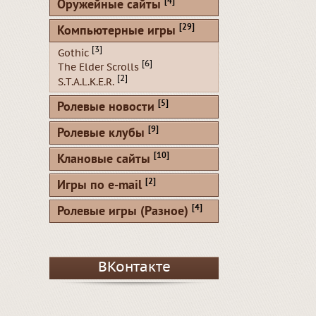
[4]
Оружейные сайты
[29]
Компьютерные игры
[3]
Gothic
[6]
The Elder Scrolls
[2]
S.T.A.L.K.E.R.
[5]
Ролевые новости
[9]
Ролевые клубы
[10]
Клановые сайты
[2]
Игры по e-mail
[4]
Ролевые игры (Разное)
ВКонтакте