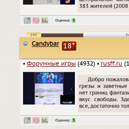
383 жителей (2008 
Оценка:
5
142
Б
Candybar
+
18
▪
Форумные игры
(4932)
▪
rusff.ru
(1
Добро пожалова
грезы и заветные 
нет границ фантаз
вкус свободы. Зд
все, достаточно то
Оценка:
5