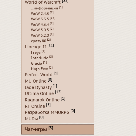
[22]
World of Warcraft
[4]
...информация
[2]
WoW 2.4.3
[14]
WoW 3.3.5
[1]
WoW 4.3.4
[2]
WoW 5.0.5
[1]
WoW 5.2.0
[2]
сразу 80
[11]
Lineage II
[1]
Freya
[3]
Interlude
[1]
Gracia
[2]
High Five
[1]
Perfect World
[8]
MU Online
[1]
Jade Dynasty
[13]
Ultima Online
[1]
Ragnarok Online
[3]
RF Online
[0]
Разработка MMORPG
[0]
MUDы
[5]
Чат-игры