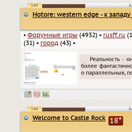
145
Б
Hotore: western edge - к западу
▪
Форумные игры
(4932)
▪
rusff.ru
(1
(31)
▪
город
(43)
▪
Реальность - о
более фантастичн
о параллельных, п
146
Б
Welcome to Castle Rock
+
18