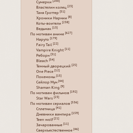
[200]
Сумерки
[23]
Властелин колец
[51]
Таня Гроттер
[8]
Хроники Нарнии
[238]
Коты-воители
[13]
Ведьмак
[627]
По мотивам аниме
[179]
Наруто
[22]
Fairy Tail
[11]
Vampire Knight
[31]
Реборн
[54]
Bleach
[25]
Темный дворецкий
[12]
One Piece
[15]
Покемоны
[44]
Сейлор Мун
[9]
Shaman King
[192]
По мотивам фильмов
[23]
Star Wars
[536]
По мотивам сериалов
[41]
Сплетница
[159]
Дневники вампира
[21]
Teen wolf
[11]
Зачарованные
[46]
Сверхъестественное