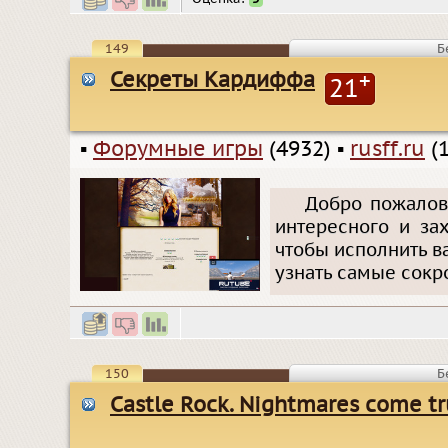
149
Б
Секреты Кардиффа
+
21
▪
Форумные игры
(4932)
▪
rusff.ru
(1
Добро пожалов
интересного и за
чтобы исполнить в
узнать самые сокр
150
Б
Castle Rock. Nightmares come t