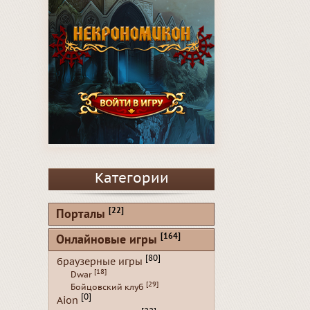
Категории
[22]
Порталы
[164]
Онлайновые игры
[80]
браузерные игры
[18]
Dwar
[29]
Бойцовский клуб
[0]
Aion