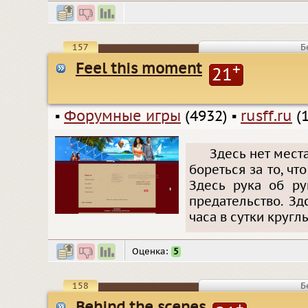
157
Б
Feel this moment
+
21
▪
Форумные игры
(4932)
▪
rusff.ru
(1
Здесь нет мест
бореться за то, ч
Здесь рука об ру
предательство. Зд
часа в сутки кругл
Оценка:
5
158
Б
Behind the scenes
+