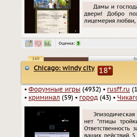
Дамы и господа
двери! Добро пож
лицемерия любви, 
Оценка:
5
160
Б
Chicago: windy city
+
18
▪
Форумные игры
(4932)
▪
rusff.ru
(1
▪
криминал
(59)
▪
город
(43)
▪
Чикаг
Эпизодическая 
нет "птицы тройк
Ответственность 
ваших действий. 