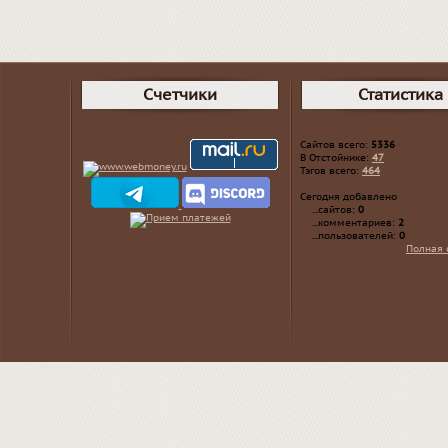
Счетчики
Статистика
Сайтов всего:
5336
В Отстойнике:
47
Тэгов всего:
464
Сегодня добавлено
...сайтов:
0
...комментариев:
2
...пользователей:
0
Полная 