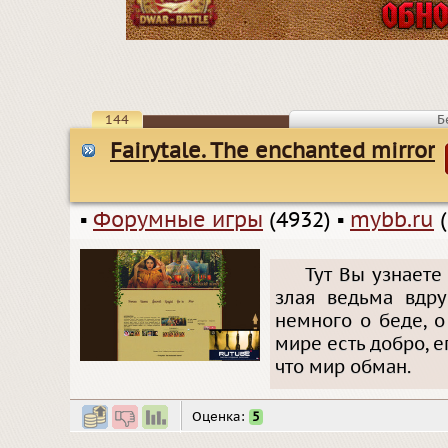
144
Б
Fairytale. The enchanted mirror
▪
Форумные игры
(4932)
▪
mybb.ru
(
Тут Вы узнаете
злая ведьма вдру
немного о беде, о 
мире есть добро, е
что мир обман.
Оценка:
5