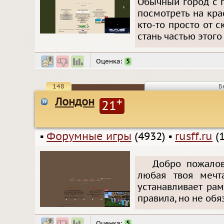
Обычный город с п
посмотреть на кра
кто-то просто от 
стань частью этог
Оценка:
5
148
Б
Лондон
+
21
▪
Форумные игры
(4932)
▪
rusff.ru
(1
Добро пожалова
любая твоя мечт
устанавливает ра
правила, но не обя
Оценка:
5