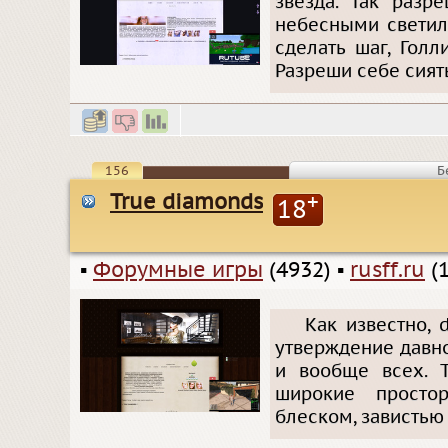
звезда. Так разр
небесными светил
сделать шаг, Гол
Разреши себе сият
156
Б
True diamonds
+
18
▪
Форумные игры
(4932)
▪
rusff.ru
(1
Как известно, d
утверждение давно 
и вообще всех. T
широкие просто
блеском, завистью