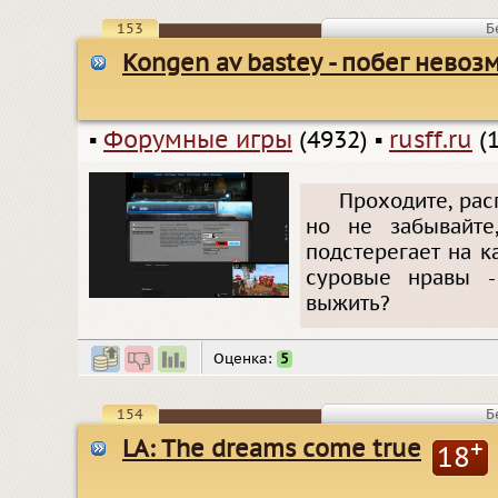
153
Б
Kongen av bastey - побег нево
▪
Форумные игры
(4932)
▪
rusff.ru
(1
Проходите, рас
но не забывайте
подстерегает на к
суровые нравы -
выжить?
Оценка:
5
154
Б
LA: The dreams come true
+
18