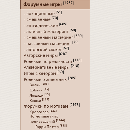
[4932]
Форумные игры
[51]
- локационные
[70]
- смешанные
[689]
- эпизодические
[68]
- активный мастеринг
[380]
- смешанный мастеринг
[79]
- пассивный мастеринг
[67]
- авторский сюжет
[646]
Авторские миры
[448]
Ролевые по реальности
[218]
Альтернативные миры
[60]
Игры с юмором
[289]
Ролевые о животных
[103]
Волки
[43]
Собаки
[15]
Лошади
[119]
Кошки
[2978]
Форумки по мотивам
[121]
Кроссовер
По мотивам лит.
[1244]
произведений
[538]
Гарри Поттер