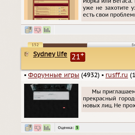
Йорка или Вегаса. Т
уже не захотите у
есть свои проблем
152
Б
Sydney life
+
21
▪
Форумные игры
(4932)
▪
rusff.ru
(1
Мы приглашаем 
прекрасный город
новых лиц. Не про
Оценка:
5