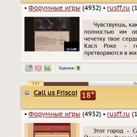
▪
Форумные игры
(4932)
▪
rusff.ru
(1
Чувствуешь, ка
полностью им ов
чечетку твое серд
Касл Роке – г
претворяются в жи
Оценка:
5
151
Б
Call us Frisco!
+
18
▪
Форумные игры
(4932)
▪
rusff.ru
(1
Этот город – 