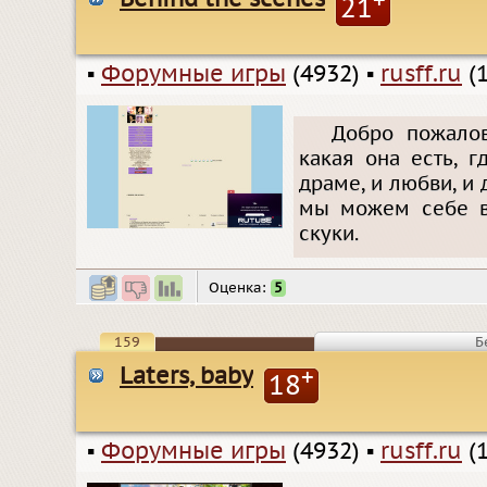
21
▪
Форумные игры
(4932)
▪
rusff.ru
(1
Добро пожалов
какая она есть, г
драме, и любви, и 
мы можем себе во
скуки.
Оценка:
5
159
Б
Laters, baby
+
18
▪
Форумные игры
(4932)
▪
rusff.ru
(1