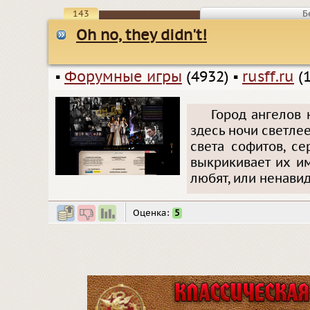
143
Б
Oh no, they didn't!
▪
Форумные игры
(4932)
▪
rusff.ru
(1
Город ангелов 
здесь ночи светлее
света софитов, се
выкрикивает их и
любят, или ненавид
Оценка:
5