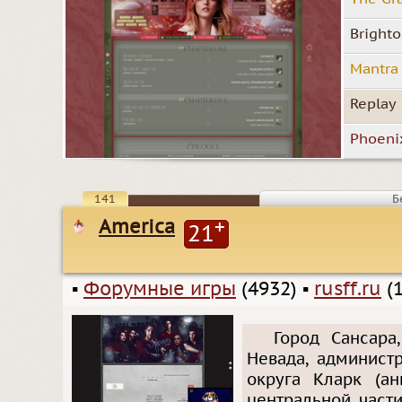
Bright
Mantra
Replay
Phoeni
141
Б
America
+
21
▪
Форумные игры
(4932)
▪
rusff.ru
(1
Город Сансара
Невада, админист
округа Кларк (ан
центральной част