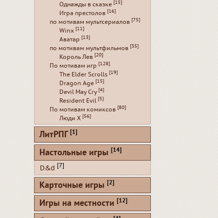
[15]
Однажды в сказке
[16]
Игра престолов
[75]
по мотивам мультсериалов
[11]
Winx
[13]
Аватар
[35]
по мотивам мультфильмов
[20]
Король Лев
[128]
По мотивам игр
[19]
The Elder Scrolls
[15]
Dragon Age
[4]
Devil May Cry
[5]
Resident Evil
[80]
По мотивам комиксов
[56]
Люди Х
[1]
ЛитРПГ
[14]
Настольные игры
[7]
D&d
[2]
Карточные игры
[12]
Игры на местности