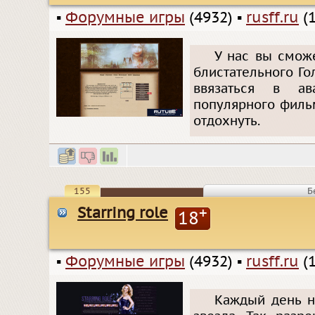
▪
Форумные игры
(4932)
▪
rusff.ru
(1
У нас вы смож
блистательного Го
ввязаться в ав
популярного филь
отдохнуть.
155
Б
Starring role
+
18
▪
Форумные игры
(4932)
▪
rusff.ru
(1
Каждый день н