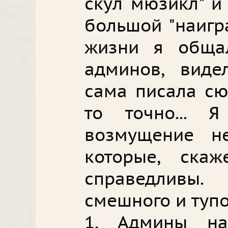
скул мюзикл" и
большой "наигр
жизни я обща
админов, виде
сама писала сю
то точно... 
возмущение не
которые, ска
справедливы
смешного и туп
1. Админы н