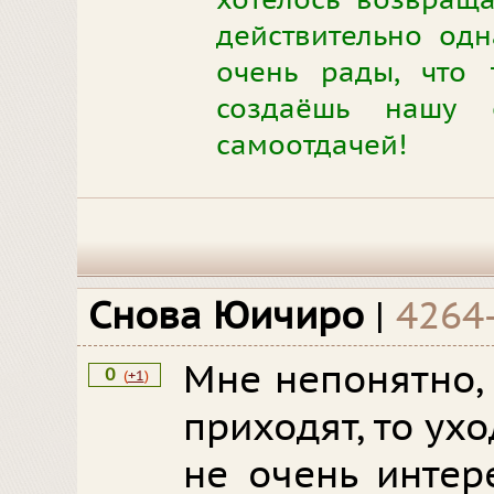
хотелось возвращ
действительно од
очень рады, что 
создаёшь нашу 
самоотдачей!
Снова Юичиро
|
4264
Мне непонятно, 
0
(
+1
)
приходят, то ухо
не очень интер