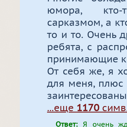
юмора, кто-
сарказмом, а кт
то и то. Очень
ребята, с расп
принимающие к 
От себя же, я х
для меня, плюс 
заинтересованы
...еще
1170
симв
Ответ:
Я очень жда