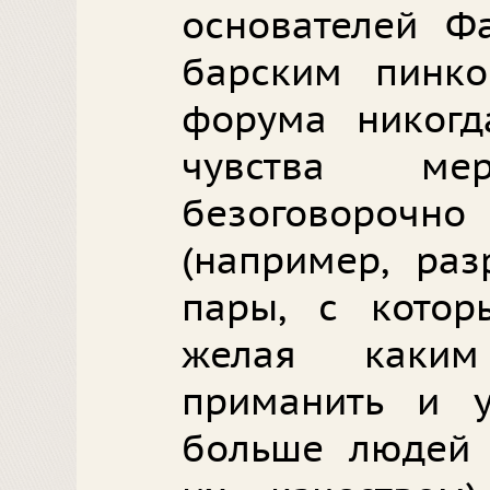
основателей Ф
барским пинко
форума никогд
чувства ме
безоговорочн
(например, ра
пары, с котор
желая каким
приманить и 
больше людей 