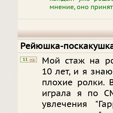
мнение, оно принят
Рейюшка-поскакушк
Мой стаж на р
11
(
+1
)
10 лет, и я зна
плохие ролки. 
играла я по С
увлечения "Гар