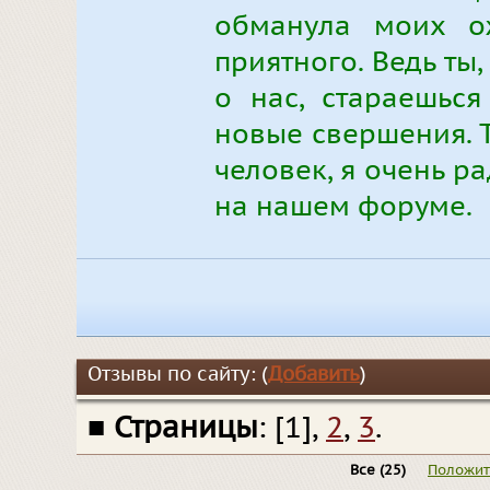
обманула моих ож
приятного. Ведь ты,
о нас, стараешься
новые свершения. 
человек, я очень рад
на нашем форуме.
Отзывы по сайту: (
Добавить
)
■
Страницы
: [1],
2
,
3
.
Все
(25)
Положи