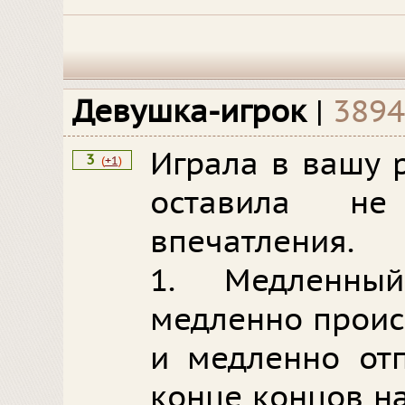
Девушка-игрок
|
3894
Играла в вашу 
3
(
+1
)
оставила не
впечатления.
1. Медленны
медленно проис
и медленно отп
конце концов н