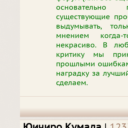
основательно
существующие про
выдумывать, тол
мнением когда-
некрасиво. В люб
критику мы при
прошлыми ошибками
наградку за лучши
сделаем.
Юичиро Кумада
|
123