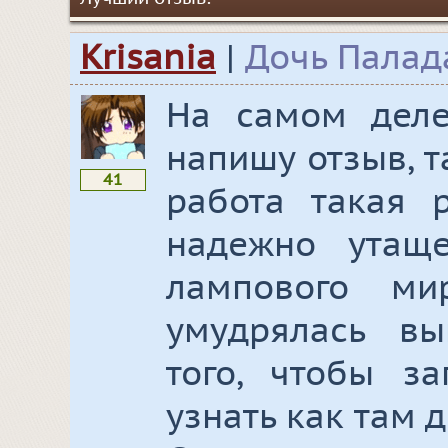
Krisania
|
Дочь Палад
На самом деле
напишу отзыв, т
41
работа такая 
надежно утащ
лампового м
умудрялась вы
того, чтобы з
узнать как там д