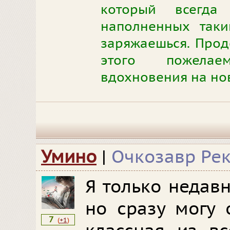
который всегда
наполненных таки
заряжаешься. Прод
этого пожелае
вдохновения на но
Умино
|
Очкозавр Ре
Я только недав
но сразу могу 
7
(
+1
)