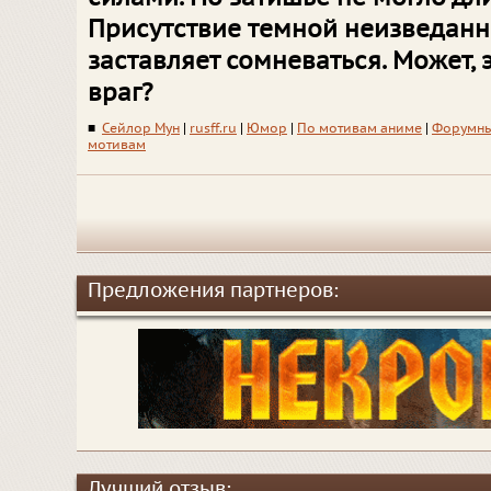
Присутствие темной неизведан
заставляет сомневаться. Может, 
враг?
■
Сейлор Мун
|
rusff.ru
|
Юмор
|
По мотивам аниме
|
Форумны
мотивам
Предложения партнеров:
Лучший отзыв: