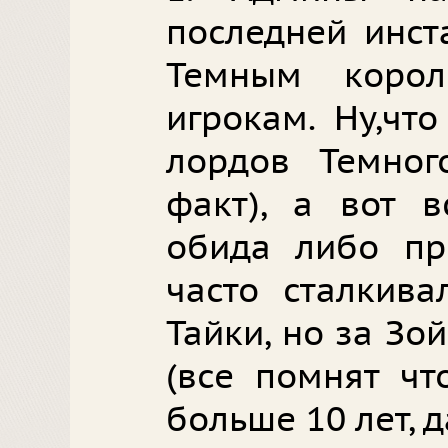
последней инст
Темным корол
игрокам. Ну,чт
лордов Темног
факт), а вот в
обида либо пр
часто сталкива
Тайки, но за Зо
(все помнят чт
больше 10 лет, д