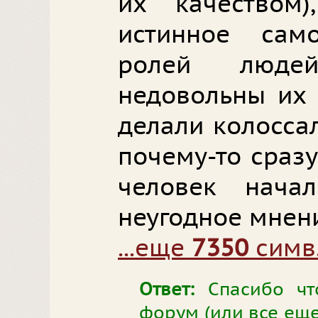
их качеством)
истинное сам
ролей люде
недовольны их 
делали колосса
почему-то сразу
человек нача
неугодное мнен
...еще
7350
симв
Ответ:
Спасибо чт
форум (или все еще