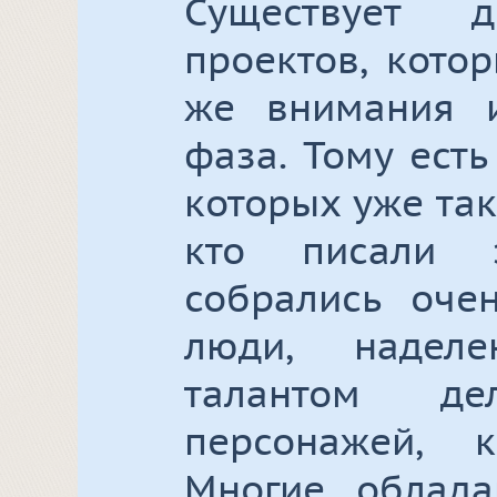
Существует д
проектов, кото
же внимания 
фаза. Тому ест
которых уже так
кто писали 
собрались оче
люди, надел
талантом д
персонажей, 
Многие облада