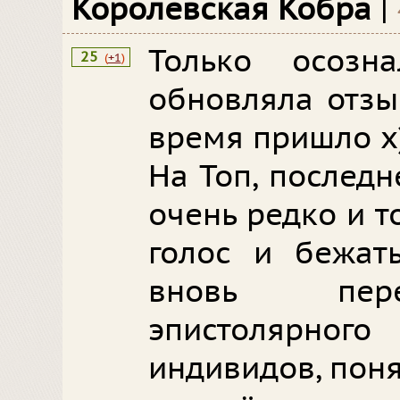
Королевская Кобра
|
Только осозн
25
(
+1
)
обновляла отзы
время пришло х
На Топ, послед
очень редко и т
голос и бежать
вновь пер
эпистолярног
индивидов, поня