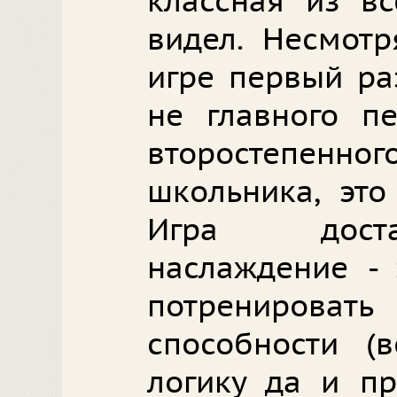
классная из вс
видел. Несмотр
игре первый ра
не главного п
второстепен
школьника, это
Игра доста
наслаждение - 
потренироват
способности (в
логику да и пр