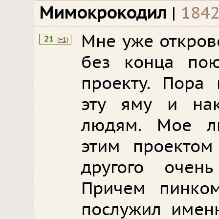
Мимокрокодил
|
1842
Мне уже откров
21
(
+1
)
без конца по
проекту. Пора 
эту яму и нак
людям. Мое л
этим проектом
другого очен
Причем пинком
послужил имен