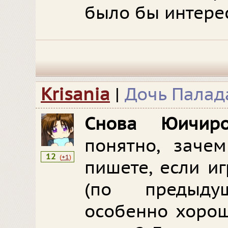
было бы интере
Krisania
|
Дочь Палад
Снова Юичир
понятно, заче
12
(
+1
)
пишете, если и
(по предыду
особенно хорош