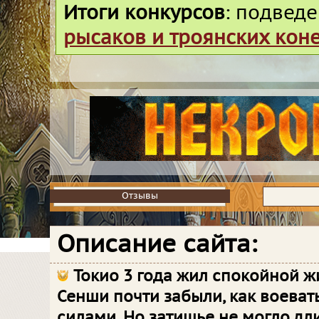
Итоги конкурсов
: подвед
рысаков и троянских кон
Отзывы
Отзывы
Описание сайта:
Токио 3 года жил спокойной ж
Сенши почти забыли, как воеват
силами. Но затишье не могло дли