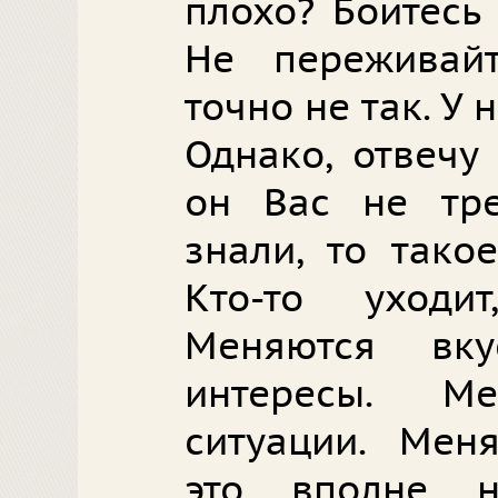
плохо? Боитесь
Не переживай
точно не так. У 
Однако, отвечу
он Вас не тр
знали, то тако
Кто-то уходит
Меняются вку
интересы. М
ситуации. Мен
это вполне н