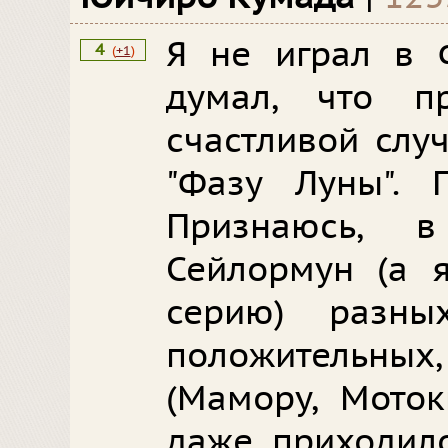
Я не играл в 
4
(
+1
)
думал, что п
счастливой слу
"Фазу Луны". 
Признаюсь, 
Сейлормун (а я
серию) разн
положительны
(Мамору, Моток
даже приходило