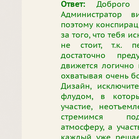
Ответ:
Доброго в
Администратор в
поэтому конспираци
за того, что тебя и
не стоит, т.к. 
достаточно пре
движется логично 
охватывая очень б
Дизайн, исключит
флудом, в котор
участие, неотъем
стремимся под
атмосферу, а участ
каждый уже решае