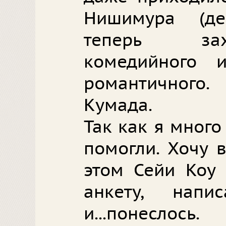
Нишимура (де
теперь зах
комедийного 
романтичног
Кумада.
Так как я много
помогли. Хочу 
этом Сейи Коу 
анкету, нап
и...понеслось.