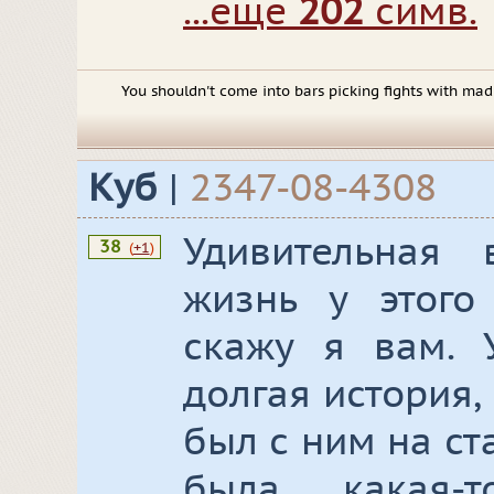
...еще
202
симв.
You shouldn't come into bars picking fights with ma
Куб
|
2347-08-4308
Удивительная в
38
(
+1
)
жизнь у этого 
скажу я вам.
долгая история,
был с ним на ста
была какая-