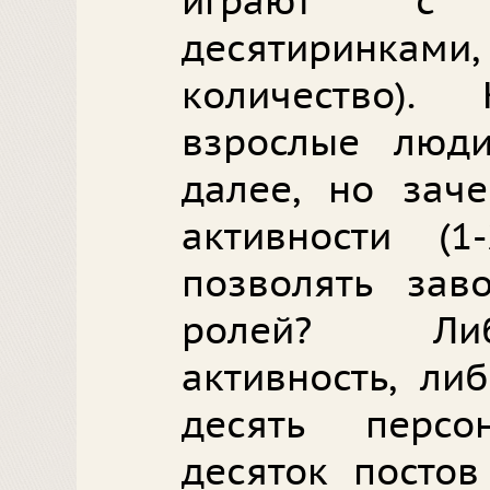
играют с 
десятиринк
количество)
взрослые люд
далее, но зач
активности (
позволять зав
ролей? Ли
активность, ли
десять перс
десяток постов