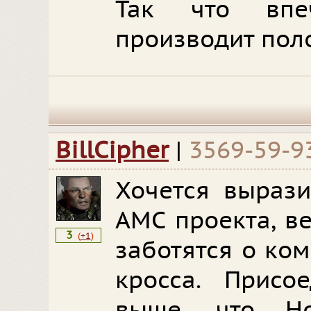
Так что впе
производит пол
BillCipher
|
3569-59-9
Хочется вырази
АМС проекта, в
3
(
+1
)
заботятся о ко
кросса. Присо
выше, что Н