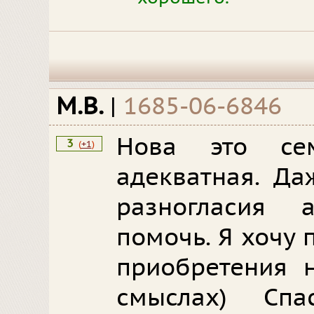
M.B.
|
1685-06-6846
Нова это се
3
(
+1
)
адекватная. Да
разногласия 
помочь. Я хочу 
приобретения 
смыслах) Сп