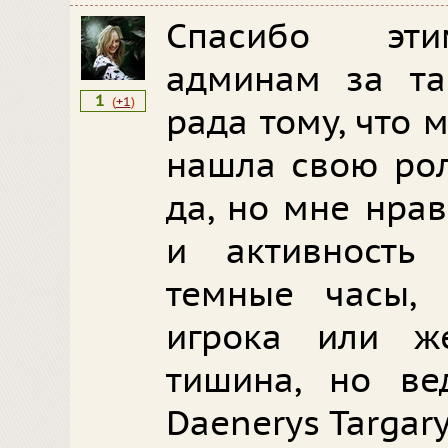
Спасибо эт
админам за та
1
(
+1
)
рада тому, что 
нашла свою рол
да, но мне нра
и активность 
темные часы, 
игрока или ж
тишина, но ве
Daenerys Targar