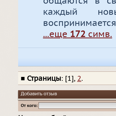
общаются в св
каждый но
воспринимается,
...еще
172
симв.
■
Страницы
: [1],
2
.
Добавить отзыв
От кого: