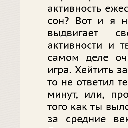
активность еже
сон? Вот и я н
выдвигает с
активности и т
самом деле оч
игра. Хейтить за
то не ответил т
минут, или, пр
того как ты выл
за средние ве