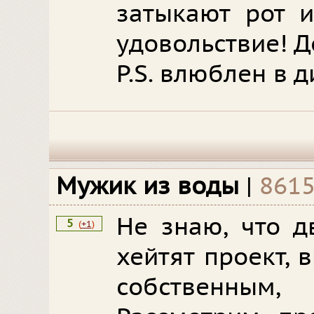
затыкают рот и
удовольствие! Д
P.S. влюблен в 
Мужик из воды
|
8615
Не знаю, что д
5
(
+1
)
хейтят проект, 
собственным