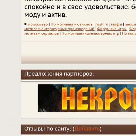
спокойно и в свое удовольствие, б
моду и актив.
■
кроссовер
|
По мотивам мюзиклов
|
rusff.ru
|
мифы
|
пасси
мотивам литературных произведений
|
Форумные игры
|
Фор
мотивам сериалов
|
По мотивам компьютерных игр
|
По мот
Предложения партнеров:
Отзывы по сайту: (
Добавить
)