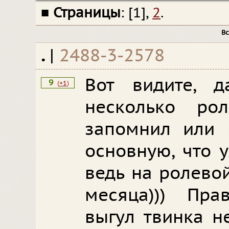
■
Страницы
: [1],
2
.
В
.
|
2488-3-2578
Вот видите, 
9
(
+1
)
несколько р
запомнил или 
основную, что 
ведь на ролево
месяца))) Пра
выгул твинка не