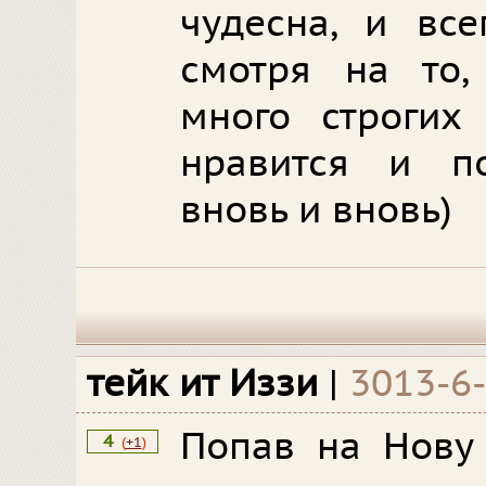
чудесна, и все
смотря на то,
много строгих
нравится и п
вновь и вновь)
тейк ит Иззи
|
3013-6
Попав на Нову
4
(
+1
)