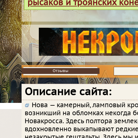
рысаков и троянских кон
Отзывы
Отзывы
Описание сайта:
Нова — камерный, ламповый кро
возникший на обломках некогда 
Новакросса. Здесь полтора земле
вдохновленно выкапывают редки
незакрытые гештальты. Здесь мы 