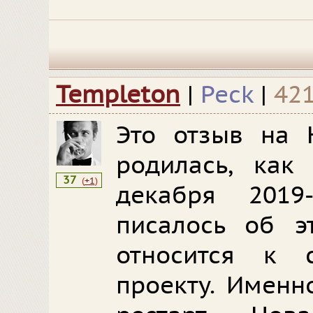
Templeton
|
Peck
|
42
Это отзыв на 
родилась, как 
37
(
+1
)
декабря 2019
писалось об э
относится к 
проекту. Именн