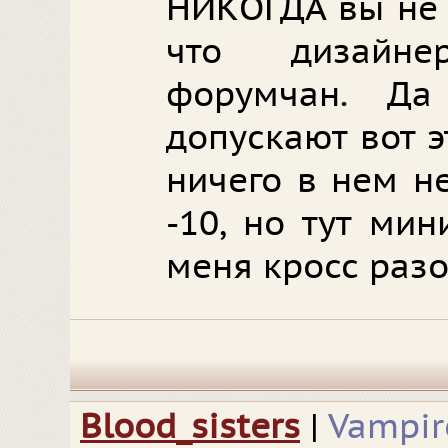
НИКОГДА вы не 
что дизайне
форумчан. Д
допускают вот э
ничего в нем н
-10, но тут ми
меня кросс раз
Blood_sisters
|
Vampir