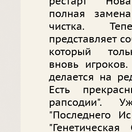
рестарт Нова
полная замен
чистка. Те
представляет с
который толь
вновь игроков.
делается на ре
Есть прекрас
рапсодии". 
"Последнего Ис
"Генетическая