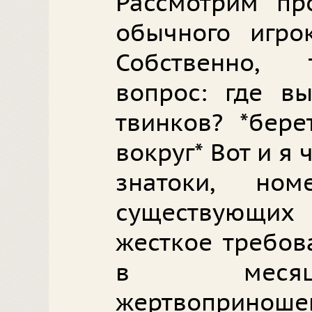
Рассмотрим пр
обычного игрок
Собственно, 
вопрос: где в
твинков? *бере
вокруг* Вот и я 
знатоки, но
существующих
жесткое требов
в месяц,
жертвоприноше