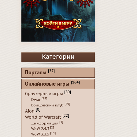
Категории
[22]
Порталы
[164]
Онлайновые игры
[80]
браузерные игры
[18]
Dwar
[29]
Бойцовский клуб
[0]
Aion
[22]
World of Warcraft
[4]
...информация
[2]
WoW 2.4.3
[14]
WoW 3.3.5