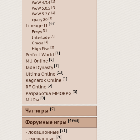
[1]
WoW 4.3.4
[2]
WoW 5.0.5
[1]
WoW 5.2.0
[2]
сразу 80
[11]
Lineage II
[1]
Freya
[3]
Interlude
[1]
Gracia
[2]
High Five
[1]
Perfect World
[8]
MU Online
[1]
Jade Dynasty
[13]
Ultima Online
[1]
Ragnarok Online
[3]
RF Online
[0]
Разработка MMORPG
[0]
MUDы
[5]
Чат-игры
[4933]
Форумные игры
[51]
- локационные
[70]
- смешанные