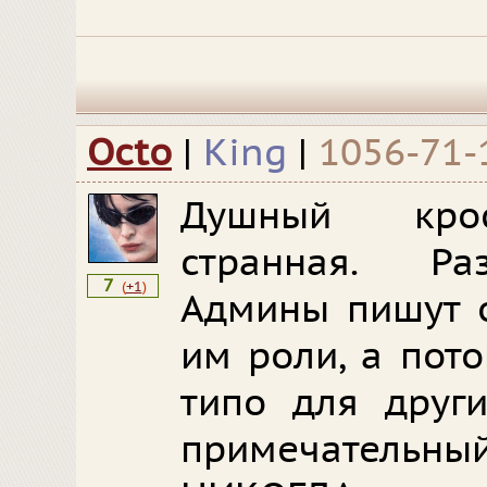
Octo
|
King
|
1056-71-
Душный крос
странная. Ра
7
(
+1
)
Админы пишут о
им роли, а пот
типо для друг
примечательн