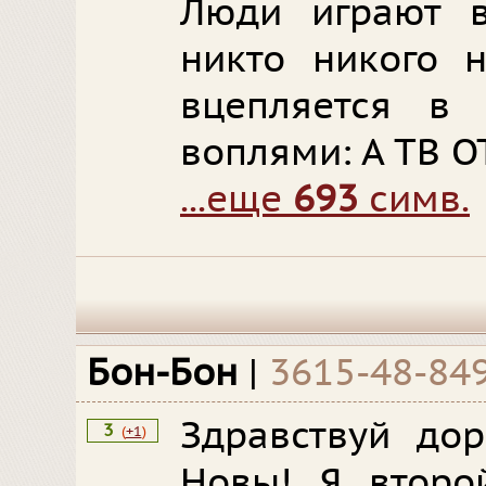
Люди играют в
никто никого н
вцепляется в 
воплями: А ТВ О
...еще
693
симв.
Бон-Бон
|
3615-48-84
Здравствуй дор
3
(
+1
)
Новы! Я второ