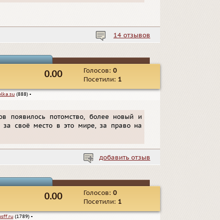
14 отзывов
Голосов:
0
0.00
Посетили:
1
olka.su
(888)
▪
тов появилось потомство, более новый и
 за своё место в это мире, за право на
добавить отзыв
Голосов:
0
0.00
Посетили:
1
usff.ru
(1789)
▪