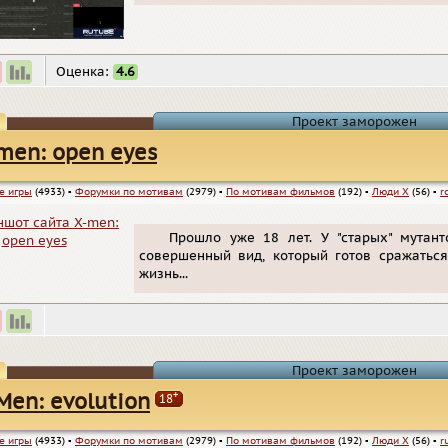
Оценка:
4.6
Проект заморожен
men: open eyes
е игры
(4933)
▪
Форумки по мотивам
(2979)
▪
По мотивам фильмов
(192)
▪
Люди Х
(56)
▪
r
Прошло уже 18 лет. У "старых" мутан
совершенный вид, который готов сражаться
жизнь...
Проект заморожен
+
Men: evolution
18
е игры
(4933)
▪
Форумки по мотивам
(2979)
▪
По мотивам фильмов
(192)
▪
Люди Х
(56)
▪
r