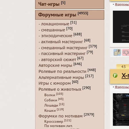
[5]
Чат-игры
▪
Форумны
[4933]
Форумные игры
[51]
- локационные
[70]
- смешанные
[688]
- эпизодические
[68]
- активный мастеринг
[379]
- смешанный мастеринг
[79]
- пассивный мастеринг
[67]
- авторский сюжет
[646]
Авторские миры
43
[448]
Ролевые по реальности
X-
[217]
Альтернативные миры
[60]
Игры с юмором
▪
Форумны
[290]
Ролевые о животных
[103]
Волки
[43]
Собаки
[15]
Лошади
[119]
Кошки
[2979]
Форумки по мотивам
[121]
Кроссовер
По мотивам лит.