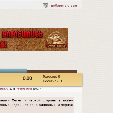
добавить отзыв
Голосов:
0
0.00
Посетили:
1
orda.ru
(124)
▪
Фантастика
(100)
▪
ронами X-men и черной стороны в войну
енные. Здесь нет явно виновных, и черная