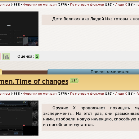
е игры
(4933)
▪
Форумки по мотивам
(2979)
▪
По мотивам фильмов
(192)
▪
Люди Х
(56)
▪
r
Дети Великих ака Людей Икс готовы к но
Оценка:
5
Проект заморожен
+
men. Time of changes
13
е игры
(4933)
▪
Форумки по мотивам
(2979)
▪
По мотивам фильмов
(192)
▪
Люди Х
(56)
▪
f
Оружие Х продолжает похищать м
эксперименты. На этот раз, они разыскива
ними, изобрели новую инъекцию, способную в
и способности мутантов.