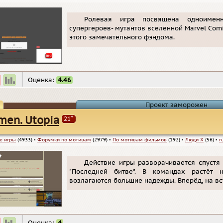
Ролевая игра посвящена одноиме
супергероев- мутантов вселенной Marvel Com
этого замечательного фэндома.
Оценка:
4.46
Проект заморожен
+
men. Utopia
21
е игры
(4933)
▪
Форумки по мотивам
(2979)
▪
По мотивам фильмов
(192)
▪
Люди Х
(56)
▪
r
Действие игры разворачивается спустя
"Последней битве". В командах растёт 
возлагаются большие надежды. Вперёд, на в