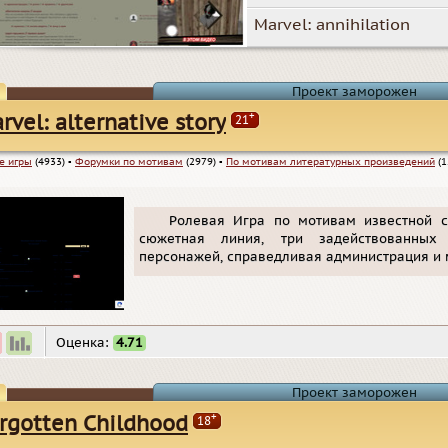
Marvel: annihilation
Проект заморожен
+
rvel: alternative story
21
е игры
(4933)
▪
Форумки по мотивам
(2979)
▪
По мотивам литературных произведений
(1
Ролевая Игра по мотивам известной с
сюжетная линия, три задействованных
персонажей, справедливая администрация и 
Оценка:
4.71
Проект заморожен
+
rgotten Childhood
18