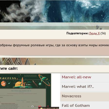
Подкатегории:
Люди Х
(56)
собраны форумные ролевые игры, где за основу взяты миры комик
ите сайт:
Marvel: all-new
Marvel: what if?..
Novacross
Fall of Gotham