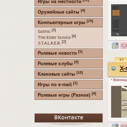
[12]
Игры на местности
[4]
Оружейные сайты
[29]
Компьютерные игры
[3]
Gothic
[6]
The Elder Scrolls
[2]
S.T.A.L.K.E.R.
[5]
Ролевые новости
47
[9]
Ролевые клубы
X-
[10]
Клановые сайты
▪
Форумны
[2]
Игры по e-mail
[4]
Ролевые игры (Разное)
ВКонтакте