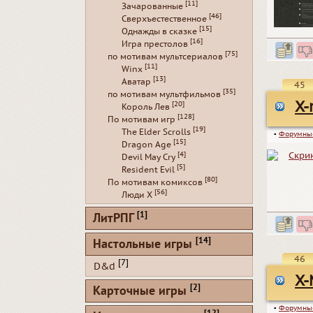
[11]
Зачарованные
[46]
Сверхъестественное
[15]
Однажды в сказке
[16]
Игра престолов
[75]
по мотивам мультсериалов
[11]
Winx
[13]
Аватар
45
[35]
по мотивам мультфильмов
X-
[20]
Король Лев
[128]
По мотивам игр
[19]
The Elder Scrolls
▪
Форумны
[15]
Dragon Age
[4]
Devil May Cry
[5]
Resident Evil
[80]
По мотивам комиксов
[56]
Люди Х
[1]
ЛитРПГ
[14]
Настольные игры
46
[7]
D&d
X-
[2]
Карточные игры
▪
Форумны