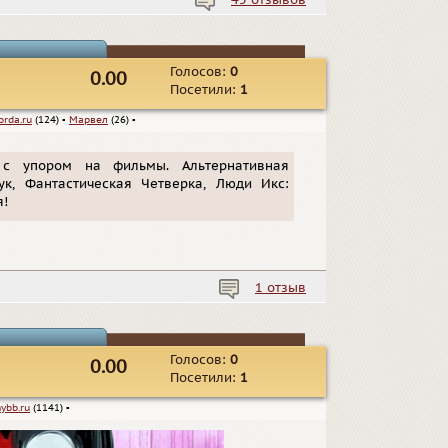
45 отзывов
Голосов:
0
0.00
Посетили:
1
orda.ru
(124)
▪
Марвел
(26)
▪
 с упором на фильмы. Альтернативная
ук, Фантастическая Четверка, Люди Икс:
я!
1 отзыв
Голосов:
0
0.00
Посетили:
1
ybb.ru
(1141)
▪