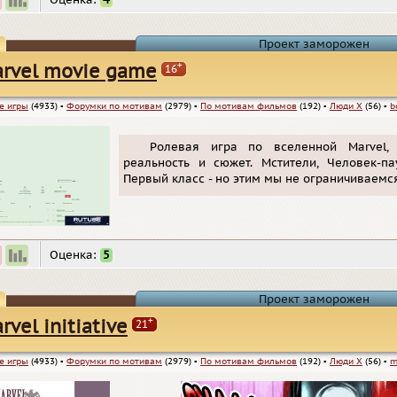
Оценка:
4
Проект заморожен
+
rvel movie game
16
е игры
(4933)
▪
Форумки по мотивам
(2979)
▪
По мотивам фильмов
(192)
▪
Люди Х
(56)
▪
b
Ролевая игра по вселенной Marvel,
реальность и сюжет. Мстители, Человек-па
Первый класс - но этим мы не ограничиваемс
Оценка:
5
Проект заморожен
+
rvel initiative
21
е игры
(4933)
▪
Форумки по мотивам
(2979)
▪
По мотивам фильмов
(192)
▪
Люди Х
(56)
▪
m