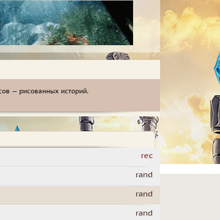
сов — рисованных историй.
rec
rand
rand
rand