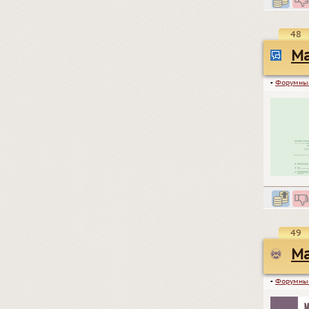
48
Ma
▪
Форумны
49
Ma
▪
Форумны