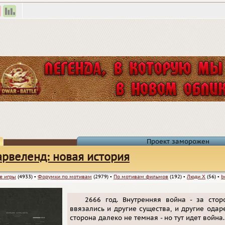
Проект заморожен
рвеленд: новая история
е игры
(4933)
▪
Форумки по мотивам
(2979)
▪
По мотивам фильмов
(192)
▪
Люди Х
(56)
▪
b
2666 год. Внутренняя война - за сто
ввязались и другие существа, и другие одар
сторона далеко не темная - но тут идет война.