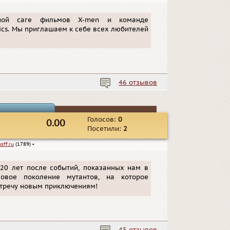
нной саге фильмов X-men и команде
ics. Мы приглашаем к себе всех любителей
46 отзывов
Голосов:
0
0.00
Посетили:
2
usff.ru
(1789)
▪
 20 лет после событий, показанных нам в
новое поколение мутантов, на которое
стречу новым приключениям!