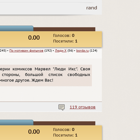
rand
Голосов:
0
0.00
Посетили:
1
245)
▪
По мотивам фильмов
(192)
▪
Люди Х
(56)
▪
borda.ru
(124)
ерии комиксов Марвел "Люди Икс". Своя
 стороны, большой список свободных
многое другое. Ждем Вас!
119 отзывов
Голосов:
0
0.00
Посетили:
1