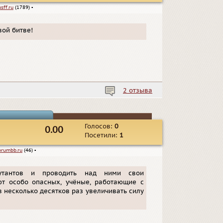
usff.ru
(1789)
▪
вой битве!
2 отзыва
Голосов:
0
0.00
Посетили:
1
orumbb.ru
(46)
▪
утантов и проводить над ними свои
ют особо опасных, учёные, работающие с
 несколько десятков раз увеличивать силу