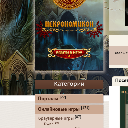
Здесь 
Посет
Категории
[22]
Порталы
[171]
Онлайновые игры
[87]
браузерные игры
[19]
Dwar
[39]