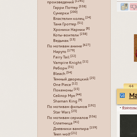
[1245]
произведений
[538]
Гарри Поттер
[200]
Сумерки
[24]
Властелин колец
[51]
Таня Гроттер
[8]
Хроники Нарнии
[238]
Коты-воители
[13]
Ведьмак
[627]
По мотивам аниме
[179]
Наруто
[22]
Fairy Tail
[11]
Vampire Knight
[31]
Реборн
[54]
Bleach
[25]
Темный дворецкий
[12]
One Piece
44
[15]
Покемоны
Ма
[44]
Сейлор Мун
[9]
Shaman King
[192]
По мотивам фильмов
▪
Форумны
[23]
Star Wars
[536]
По мотивам сериалов
[41]
Сплетница
[159]
Дневники вампира
[21]
Teen wolf