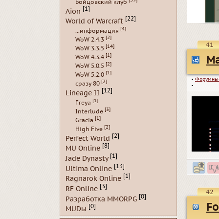
Бойцовский клуб
[1]
Aion
[22]
World of Warcraft
[4]
...информация
[2]
WoW 2.4.3
41
[14]
WoW 3.3.5
[1]
WoW 4.3.4
Ma
[2]
WoW 5.0.5
[1]
WoW 5.2.0
▪
Форумны
[2]
сразу 80
▪
[12]
Lineage II
[1]
Freya
[3]
Interlude
[1]
Gracia
[2]
High Five
[2]
Perfect World
[8]
MU Online
[1]
Jade Dynasty
[13]
Ultima Online
[1]
Ragnarok Online
[3]
RF Online
42
[0]
Разработка MMORPG
Fo
[0]
MUDы