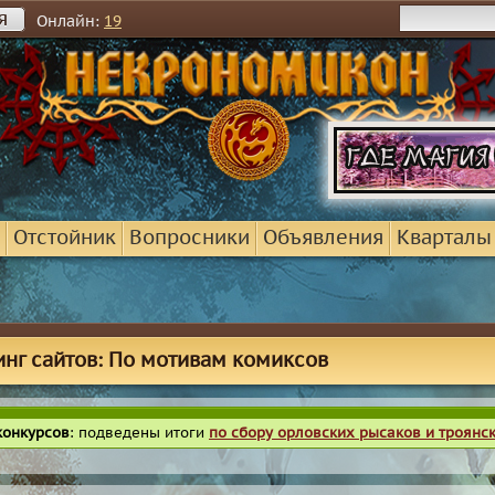
я
Онлайн:
19
Отстойник
Вопросники
Объявления
Кварталы
инг сайтов: По мотивам комиксов
конкурсов
: подведены итоги
по сбору орловских рысаков и троянс