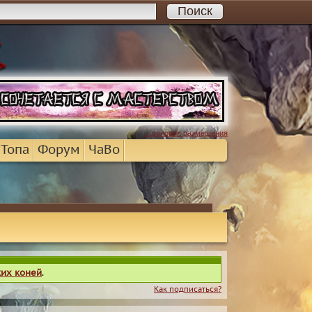
...условия размещения
 Топа
Форум
ЧаВо
ких коней
.
Как подписаться?