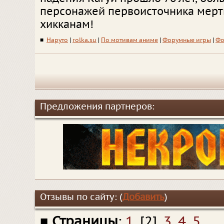
персонажей первоисточника мерт
хикканам!
■
Наруто
|
rolka.su
|
По мотивам аниме
|
Форумные игры
|
Фо
Предложения партнеров:
Отзывы по сайту: (
Добавить
)
■
Страницы
:
1
, [2],
3
,
4
,
5
.