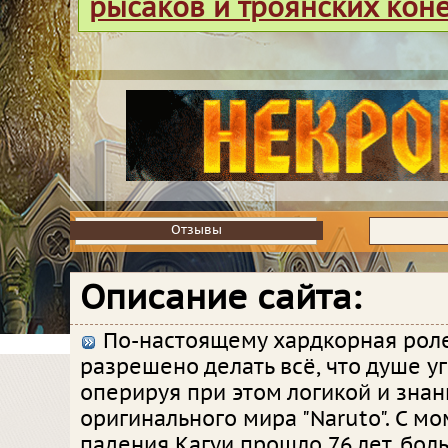
рысаков и троянских кон
Отзывы
Отзывы
Описание сайта:
По-настоящему хардкорная роле
разрешено делать всё, что душе уг
оперируя при этом логикой и зна
оригинального мира "Naruto". С м
падения Кагуи прошло 76 лет, бол