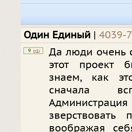
Один Единый
|
4039-
Да люди очень 
9
(
+1
)
этот проект б
знаем, как э
сначала всп
Администрация
зверствовать 
воображая себ