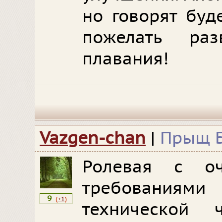
но говорят буд
пожелать ра
плавания!
Vazgen-chan
|
Прыщ Б
Ролевая с оч
требовани
9
(
+1
)
технической 