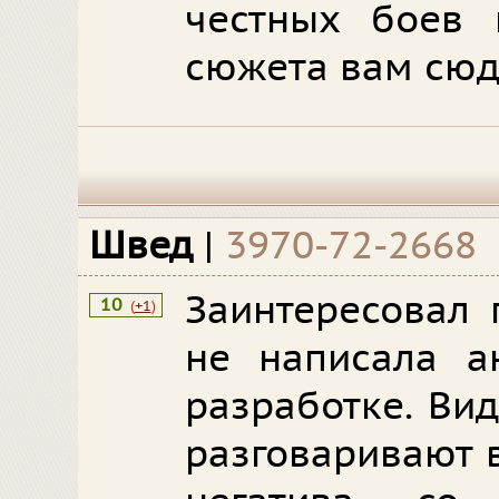
честных боев 
сюжета вам сю
Швед
|
3970-72-2668
Заинтересовал 
10
(
+1
)
не написала а
разработке. Вид
разговаривают 