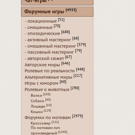
Чат-игры
[4933]
Форумные игры
[51]
- локационные
[70]
- смешанные
[688]
- эпизодические
[68]
- активный мастеринг
[379]
- смешанный мастеринг
[79]
- пассивный мастеринг
[67]
- авторский сюжет
[646]
Авторские миры
[448]
Ролевые по реальности
[217]
Альтернативные миры
[60]
Игры с юмором
[290]
Ролевые о животных
[103]
Волки
[43]
Собаки
[15]
Лошади
[119]
Кошки
[2979]
Форумки по мотивам
[121]
Кроссовер
По мотивам лит.
[1245]
произведений