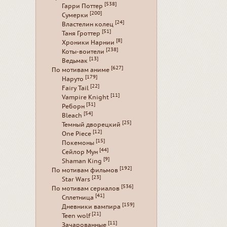
[538]
Гарри Поттер
[200]
Сумерки
[24]
Властелин колец
[51]
Таня Гроттер
[8]
Хроники Нарнии
[238]
Коты-воители
[13]
Ведьмак
[627]
По мотивам аниме
[179]
Наруто
[22]
Fairy Tail
[11]
Vampire Knight
[31]
Реборн
[54]
Bleach
[25]
Темный дворецкий
[12]
One Piece
[15]
Покемоны
[44]
Сейлор Мун
[9]
Shaman King
[192]
По мотивам фильмов
[23]
Star Wars
[536]
По мотивам сериалов
[41]
Сплетница
[159]
Дневники вампира
[21]
Teen wolf
[11]
Зачарованные