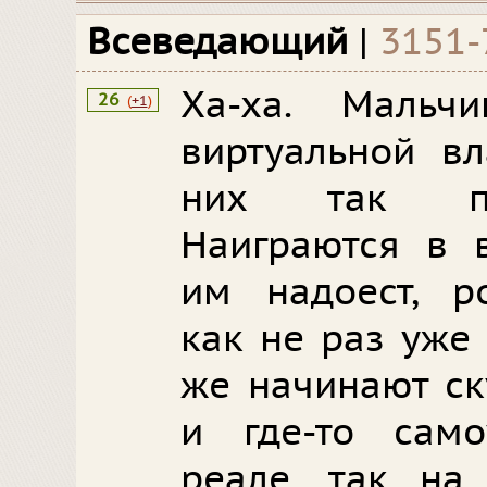
Всеведающий
|
3151-
Ха-ха. Мальч
26
(
+1
)
виртуальной вл
них так пе
Наиграются в в
им надоест, р
как не раз уже
же начинают ск
и где-то само
реале, так на