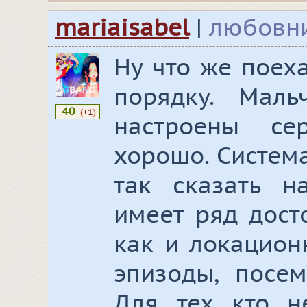
mariaisabel
|
любовн
Ну что же поех
порядку. Мал
40
(
+1
)
настроены с
хорошо. Систем
так сказать на
имеет ряд дост
как и локацион
эпизоды, посем
Для тех кто н