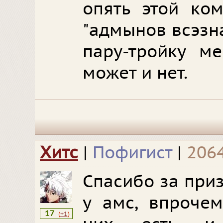
опять этой ко
"адмынов всэзн
пару-тройку ме
может и нет.
Хитс
|
Пофигист
|
206
Спасибо за при
у амс, впроче
17
(
+1
)