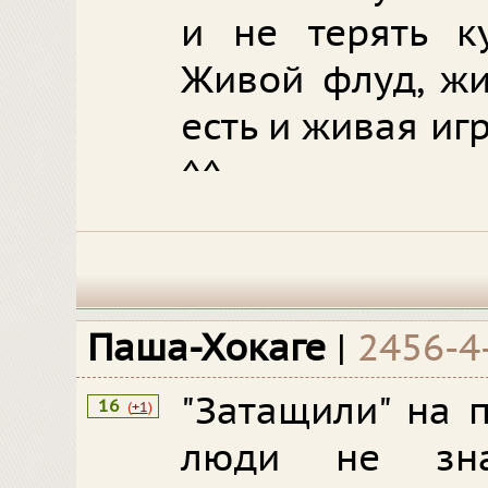
и не терять к
Живой флуд, жи
есть и живая игр
^^
Паша-Хокаге
|
2456-4
"Затащили" на 
16
(
+1
)
люди не зна