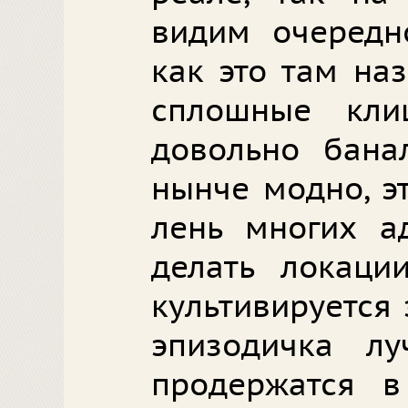
видим очередн
как это там наз
сплошные кл
довольно банал
нынче модно, э
лень многих а
делать локаци
культивируется
эпизодичка л
продержатся в