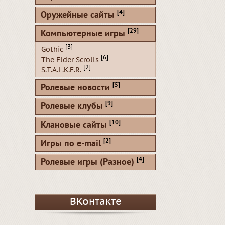
[4]
Оружейные сайты
[29]
Компьютерные игры
[3]
Gothic
[6]
The Elder Scrolls
[2]
S.T.A.L.K.E.R.
[5]
Ролевые новости
[9]
Ролевые клубы
[10]
Клановые сайты
[2]
Игры по e-mail
[4]
Ролевые игры (Разное)
ВКонтакте