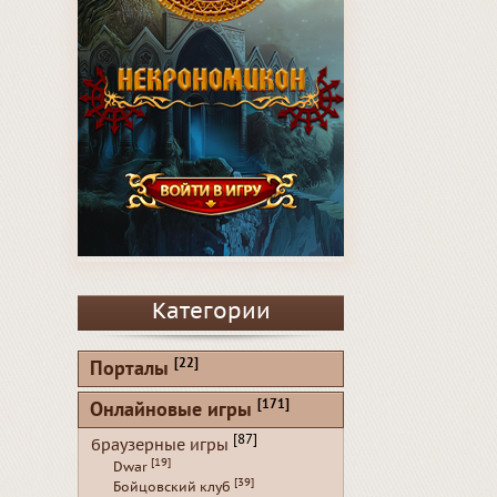
Категории
[22]
Порталы
[171]
Онлайновые игры
[87]
браузерные игры
[19]
Dwar
[39]
Бойцовский клуб