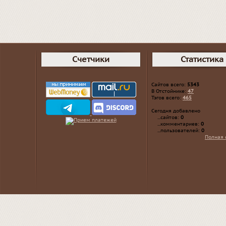
Счетчики
Статистика
Сайтов всего:
5343
В Отстойнике:
47
Тэгов всего:
465
Сегодня добавлено
...сайтов:
0
...комментариев:
0
...пользователей:
0
Полная 