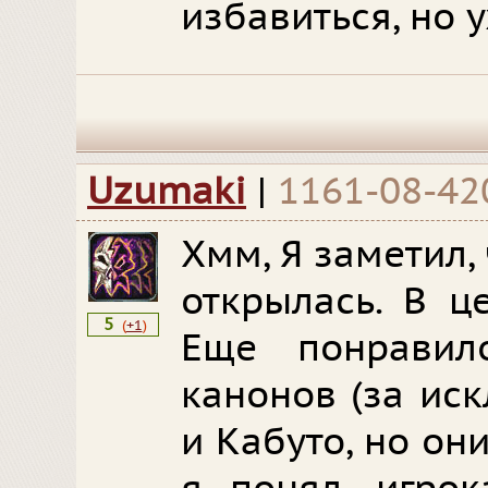
избавиться, но у
Uzumaki
|
1161-08-42
Хмм, Я заметил,
открылась. В ц
5
(
+1
)
Еще понравил
канонов (за ис
и Кабуто, но он