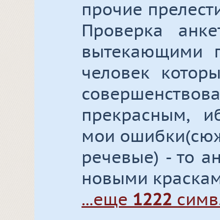
прочие прелест
Проверка анке
вытекающими п
человек котор
совершенство
прекрасным, и
мои ошибки(сюж
речевые) - то а
новыми краскам
...еще
1222
симв