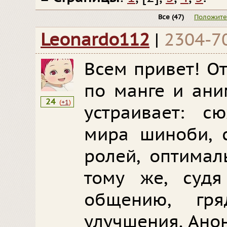
Все
(47)
Положит
Leonardo112
|
2304-7
Всем привет! О
по манге и ани
24
(
+1
)
устраивает: с
мира шиноби, 
ролей, оптимал
тому же, суд
общению, гр
улучшения. Анон