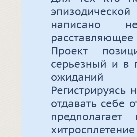
эпизодическ
написано не
расставляюще
Проект позиц
серьезный и в 
ожиданий 
Регистрируясь 
отдавать себе о
предполагает
хитросплетени