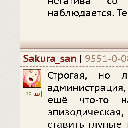
негатива со
наблюдается. Т
Sakura_san
|
9551-0-0
Строгая, но л
администрация
10
(
+1
)
ещё что-то н
эпизодическая
ставить глупые