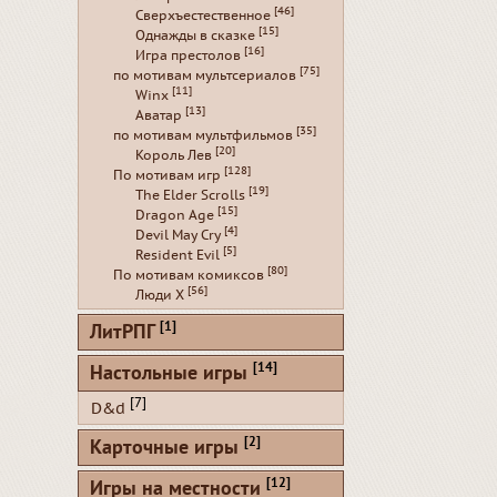
[46]
Сверхъестественное
[15]
Однажды в сказке
[16]
Игра престолов
[75]
по мотивам мультсериалов
[11]
Winx
[13]
Аватар
[35]
по мотивам мультфильмов
[20]
Король Лев
[128]
По мотивам игр
[19]
The Elder Scrolls
[15]
Dragon Age
[4]
Devil May Cry
[5]
Resident Evil
[80]
По мотивам комиксов
[56]
Люди Х
[1]
ЛитРПГ
[14]
Настольные игры
[7]
D&d
[2]
Карточные игры
[12]
Игры на местности