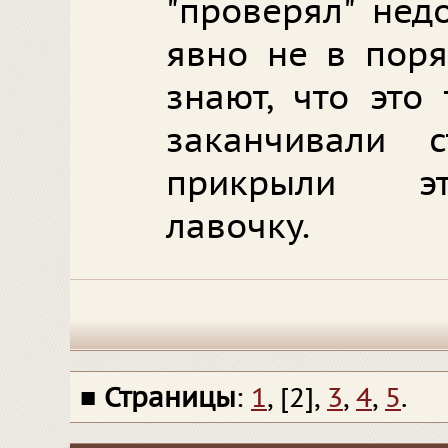
"проверял" нед
явно не в поря
знают, что это
заканчивали 
прикрыли эт
лавочку.
■
Страницы
:
1
, [2],
3
,
4
,
5
.