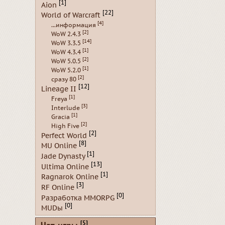
[1]
Aion
[22]
World of Warcraft
[4]
...информация
[2]
WoW 2.4.3
[14]
WoW 3.3.5
[1]
WoW 4.3.4
[2]
WoW 5.0.5
[1]
WoW 5.2.0
[2]
сразу 80
[12]
Lineage II
[1]
Freya
[3]
Interlude
[1]
Gracia
[2]
High Five
[2]
Perfect World
[8]
MU Online
[1]
Jade Dynasty
[13]
Ultima Online
[1]
Ragnarok Online
[3]
RF Online
[0]
Разработка MMORPG
[0]
MUDы
[5]