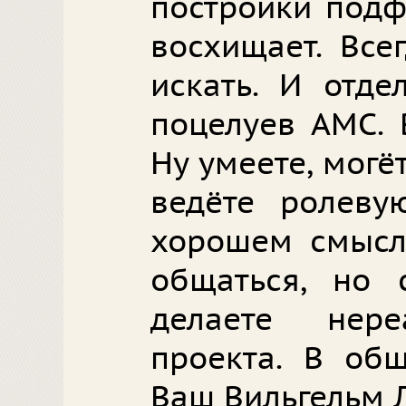
постройки под
восхищает. Все
искать. И отде
поцелуев АМС. 
Ну умеете, могё
ведёте ролеву
хорошем смысле
общаться, но 
делаете нер
проекта. В общ
Ваш Вильгельм 