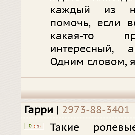
каждый из н
помочь, если в
какая-то пр
интересный, ак
Одним словом, я
Гарри
|
2973-88-3401
Такие ролевы
0
(
+1
)