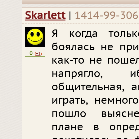
Skarlett
|
1414-99-306
Я когда толь
боялась не при
0
(
+1
)
как-то не поше
напрягло,
общительная, а
играть, немног
пошло выясн
плане в опре