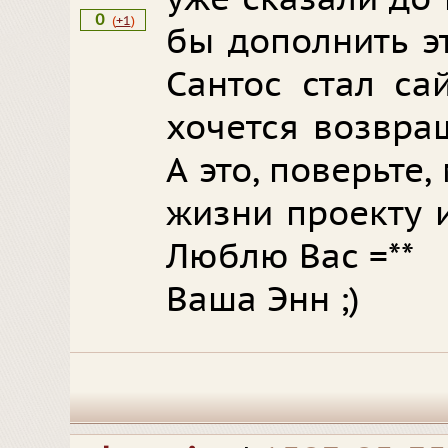
0
(
+1
)
бы дополнить э
Сантос стал са
хочется возвра
А это, поверьте,
жизни проекту и
Люблю Вас =**
Ваша Энн ;)