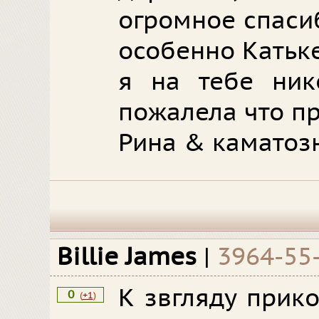
огромное спасиб
особенно Катьк
я на тебе ник
пожалела что пр
Рина & каматозн
Billie James
|
3964-55
К звгляду прик
0
(
+1
)