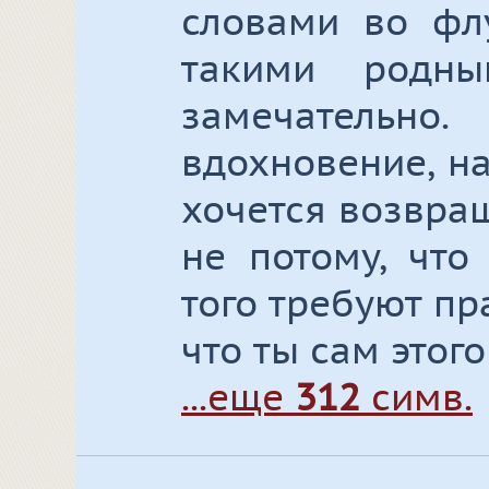
словами во флу
такими родн
замечател
вдохновение, на
хочется возвращ
не потому, что
того требуют пр
что ты сам этог
...еще
312
симв.