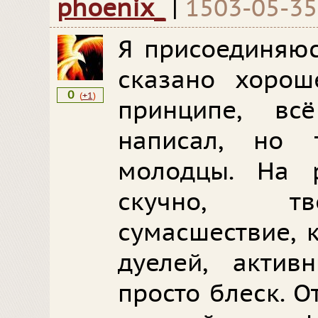
phoenix_
|
1503-05-3
Я присоединяюс
сказано хорош
0
(
+1
)
принципе, в
написал, но 
молодцы. На 
скучно, тв
сумасшествие, 
дуелей, акти
просто блеск. 