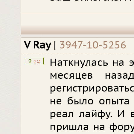
V Ray
|
3947-10-5256
Наткнулась на 
0
(
+1
)
месяцев наза
регистрироватьс
не было опыта 
реал лайфу. И 
пришла на фору