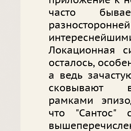
приложение к не
часто бывае
разносто
интересней
Локационная с
осталось, особе
а ведь зачасту
сковывают в
рамками эпизо
что "Сантос"
вышеперечисленн