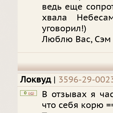
ведь еще сопро
хвала Небеса
уговорил!)
Люблю Вас, Сэм 
Локвуд
|
3596-29-002
В отзывах я ча
0
(
+1
)
что себя корю =