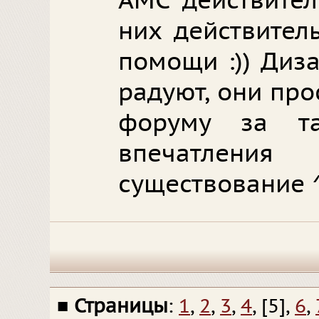
АМС действител
них действител
помощи :)) Диз
радуют, они пр
форуму за та
впечатлен
существование 
■
Страницы
:
1
,
2
,
3
,
4
, [5],
6
,