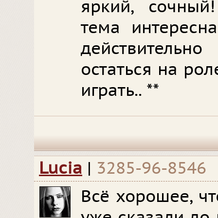
яркий, сочный
тема интересна
действительн
остаться на роле
играть.. **
Lucia
|
3285-96-8546
Всё хорошее, чт
уже сказали до 