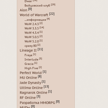
[18]
Dwar
[29]
Бойцовский клуб
[0]
Aion
[22]
World of Warcraft
[4]
...информация
[2]
WoW 2.4.3
[14]
WoW 3.3.5
[1]
WoW 4.3.4
[2]
WoW 5.0.5
[1]
WoW 5.2.0
[2]
сразу 80
[11]
Lineage II
[1]
Freya
[3]
Interlude
[1]
Gracia
[2]
High Five
[1]
Perfect World
[8]
MU Online
[1]
Jade Dynasty
[13]
Ultima Online
[1]
Ragnarok Online
[3]
RF Online
[0]
Разработка MMORPG
[0]
MUDы