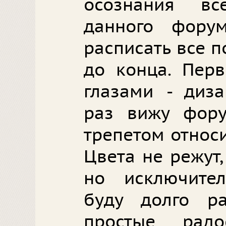
осознания вс
данного фору
расписать все п
до конца. Перв
глазами - диза
раз вижу фору
трепетом относи
Цвета не режут,
но исключител
буду долго р
простые рад