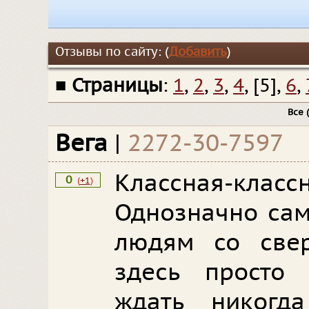
Отзывы по сайту: (
Добавить
)
■
Страницы
:
1
,
2
,
3
,
4
, [5],
6
,
Все
(
Вега
|
2272-30-7597
Классная-класс
0
(
+1
)
Однозначно сам
людям со свер
здесь просто 
ждать никогд