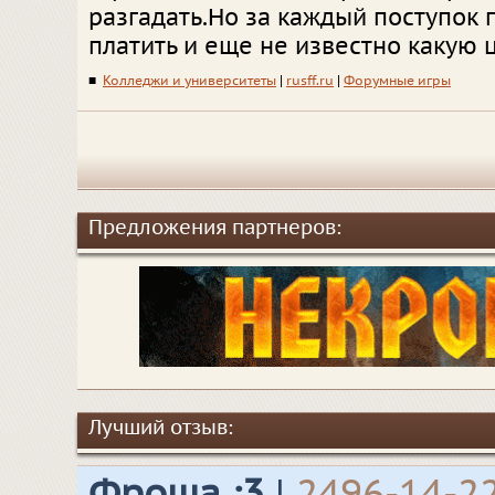
разгадать.Но за каждый поступок 
платить и еще не известно какую це
■
Колледжи и университеты
|
rusff.ru
|
Форумные игры
Предложения партнеров:
Лучший отзыв:
Фроша :3
|
2496-14-2