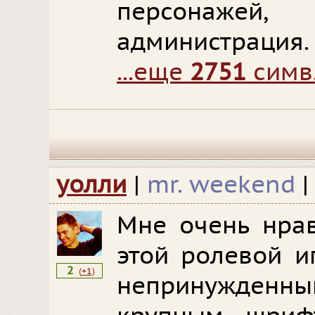
персонажей,
администрация.
...еще
2751
симв
уолли
|
mr. weekend
Мне очень нрав
этой ролевой и
2
(
+1
)
непринужденн