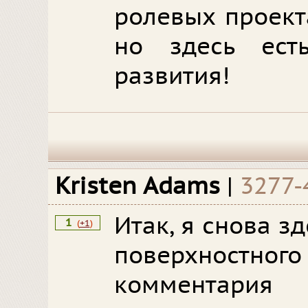
ролевых проекта
но здесь ес
развития!
Kristen Adams
|
3277-
Итак, я снова з
1
(
+1
)
поверхнос
комментария