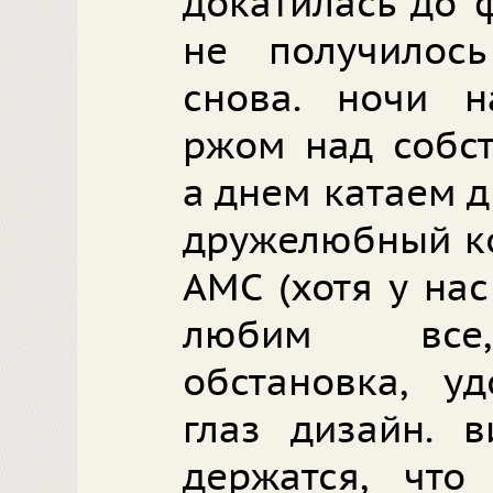
докатилась до 
не получилос
снова. ночи 
ржом над собс
а днем катаем д
дружелюбный ко
АМС (хотя у нас
любим все, 
обстановка, у
глаз дизайн. в
держатся, что