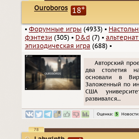
Ouroboros
+
18
▪
Форумные игры
(4933)
▪
Настольн
фэнтези
(305)
▪
D&d
(7)
▪
альтерна
эпизодическая игра
(688)
▪
Авторский прое
два столетия н
основали в Ви
Заложенный по ин
США университ
развивался...
Оценка:
5
Новости
78