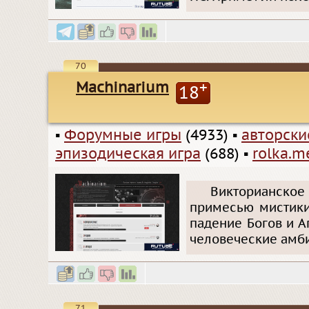
70
Machinarium
+
18
▪
Форумные игры
(4933)
▪
авторск
эпизодическая игра
(688)
▪
rolka.m
Викторианское
примесью мистики
падение Богов и А
человеческие амб
71