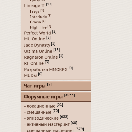
[12]
Lineage II
[1]
Freya
[3]
Interlude
[1]
Gracia
[2]
High Five
[2]
Perfect World
[8]
MU Online
[1]
Jade Dynasty
[13]
Ultima Online
[1]
Ragnarok Online
[3]
RF Online
[0]
Разработка MMORPG
[0]
MUDы
[5]
Чат-игры
[4933]
Форумные игры
[51]
- локационные
[70]
- смешанные
[688]
- эпизодические
[68]
- активный мастеринг
[379]
- смешанный мастеринг