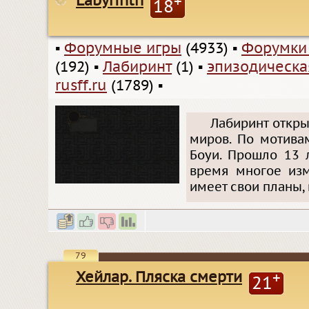
Labyrinth
+
18
▪
Форумные игры
(4933)
▪
Форумки
(192)
▪
Лабиринт
(1)
▪
эпизодическа
rusff.ru
(1789)
▪
Лабиринт откры
миров. По мотива
Боуи. Прошло 13 
время многое изм
имеет свои планы,
79
Хейлар. Пляска смерти
+
21