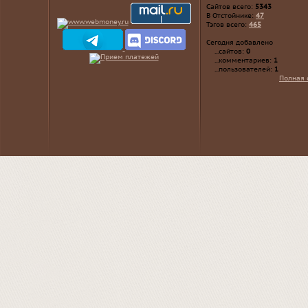
Сайтов всего:
5343
В Отстойнике:
47
Тэгов всего:
465
Сегодня добавлено
...сайтов:
0
...комментариев:
1
...пользователей:
1
Полная 