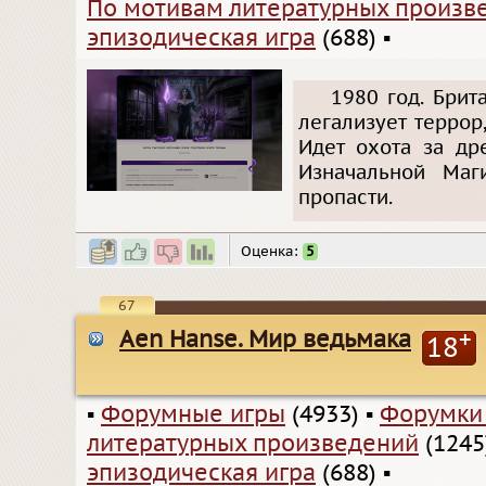
По мотивам литературных произв
эпизодическая игра
(688)
▪
1980 год. Брит
легализует терро
Идет охота за др
Изначальной Маг
пропасти.
Оценка:
5
67
Aen Hanse. Мир ведьмака
+
18
▪
Форумные игры
(4933)
▪
Форумки
литературных произведений
(1245
эпизодическая игра
(688)
▪