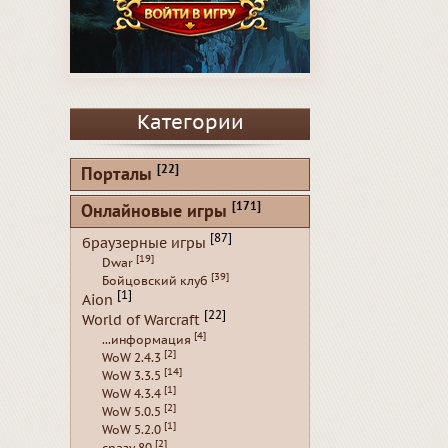
Категории
[22]
Порталы
[171]
Онлайновые игры
[87]
браузерные игры
[19]
Dwar
[39]
Бойцовский клуб
[1]
Aion
[22]
World of Warcraft
[4]
...информация
[2]
WoW 2.4.3
[14]
WoW 3.3.5
[1]
WoW 4.3.4
[2]
WoW 5.0.5
[1]
WoW 5.2.0
[2]
сразу 80