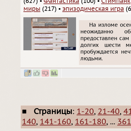
(627)
▪
Фантастика
(100)
▪
Стимпанк
миры
(217)
▪
эпизодическая игра
(6
На изломе осе
неожиданно об
предоставлен сам
долгих шести ме
пробуждается неч
людьми.
■
Страницы
:
1-20
,
21-40
,
4
140
,
141-160
,
161-180
, ...
361