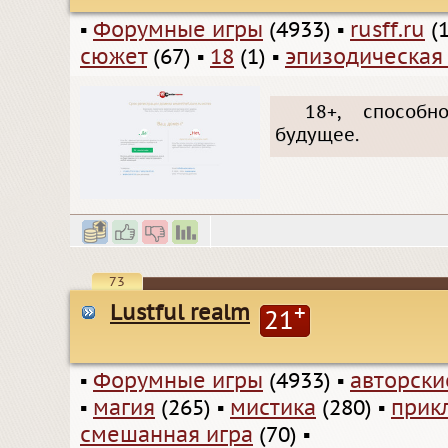
▪
Форумные игры
(4933)
▪
rusff.ru
(1
сюжет
(67)
▪
18
(1)
▪
эпизодическая
18+, способн
будущее.
73
Lustful realm
+
21
▪
Форумные игры
(4933)
▪
авторск
▪
магия
(265)
▪
мистика
(280)
▪
прик
смешанная игра
(70)
▪