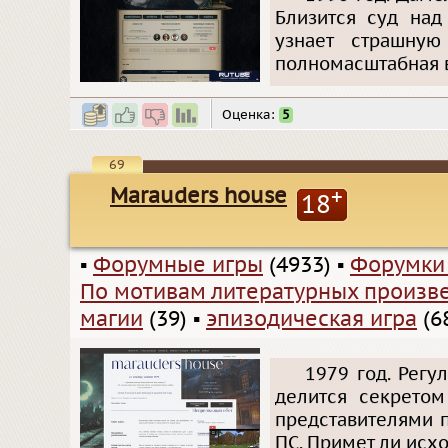
Близится суд над
узнает страшную
полномасштабная в
Оценка:
5
69
Marauders house
+
18
▪
Форумные игры
(4933)
▪
Форумки
По мотивам литературных произв
магии
(39)
▪
эпизодическая игра
(6
1979 год. Регу
делится секретом
представителями 
ПС. Примет ли исх