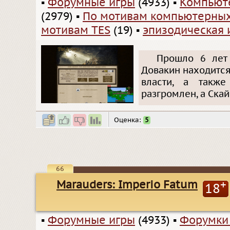
▪
Форумные игры
(4933)
▪
Компьют
(2979)
▪
По мотивам компьютерных
мотивам TES
(19)
▪
эпизодическая 
Прошло 6 лет 
Довакин находится
власти, а такж
разгромлен, а Ска
Оценка:
5
66
Marauders: Imperio Fatum
+
18
▪
Форумные игры
(4933)
▪
Форумки