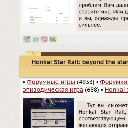
проблем. Вам дали
спасите мир. Или д
и вы, однажды пр
сильнее.
75
Honkai Star Rail: beyond the sta
▪
Форумные игры
(4933)
▪
Форумки
эпизодическая игра
(688)
▪
Honkai 
Тут вы сможет
Honkai Star Rail
соответствующе
желающих отправит