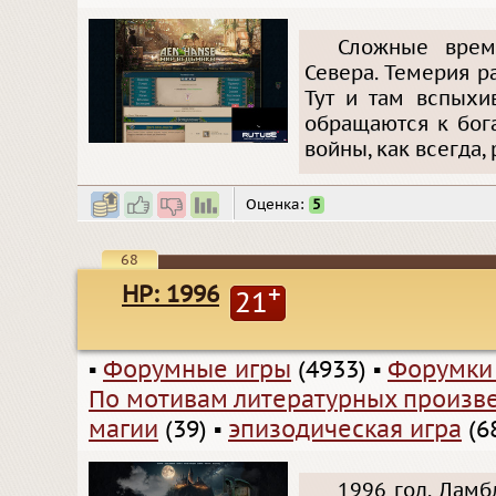
Сложные врем
Севера. Темерия р
Тут и там вспыхи
обращаются к бога
войны, как всегда
Оценка:
5
68
HP: 1996
+
21
▪
Форумные игры
(4933)
▪
Форумки
По мотивам литературных произв
магии
(39)
▪
эпизодическая игра
(6
1996 год. Дамб