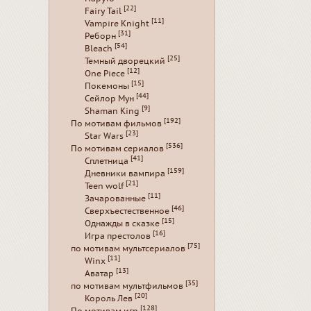
[22]
Fairy Tail
[11]
Vampire Knight
[31]
Реборн
[54]
Bleach
[25]
Темный дворецкий
[12]
One Piece
[15]
Покемоны
[44]
Сейлор Мун
[9]
Shaman King
[192]
По мотивам фильмов
[23]
Star Wars
[536]
По мотивам сериалов
[41]
Сплетница
[159]
Дневники вампира
[21]
Teen wolf
[11]
Зачарованные
[46]
Сверхъестественное
[15]
Однажды в сказке
[16]
Игра престолов
[75]
по мотивам мультсериалов
[11]
Winx
[13]
Аватар
[35]
по мотивам мультфильмов
[20]
Король Лев
[128]