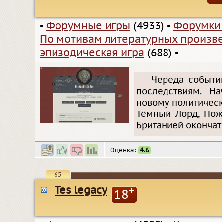
▪
Форумные игры
(4933)
▪
Форумки
По мотивам литературных произв
эпизодическая игра
(688)
▪
Череда событи
последствиям. Н
новому политическ
Тёмный Лорд, Пож
Британией окончат
Оценка:
4.6
65
Tes legacy
+
18