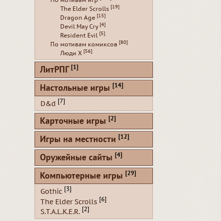
По мотивам игр
[19]
The Elder Scrolls
[15]
Dragon Age
[4]
Devil May Cry
[5]
Resident Evil
[80]
По мотивам комиксов
[56]
Люди Х
[1]
ЛитРПГ
[14]
Настольные игры
[7]
D&d
[2]
Карточные игры
[12]
Игры на местности
[4]
Оружейные сайты
[29]
Компьютерные игры
[3]
Gothic
[6]
The Elder Scrolls
[2]
S.T.A.L.K.E.R.