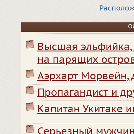
Располож
О
Высшая эльфийка,
на парящих остро
Аэрхарт Морвейн, 
Пропагандист и др
Капитан Укитаке и
Серьезный мужчин