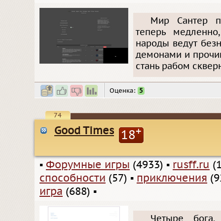
Мир Сантер п
теперь медленно
народы ведут без
демонами и прочи
стань рабом скверн
Оценка:
5
74
Good Times
+
18
▪
Форумные игры
(4933)
▪
rusff.ru
(1
способности
(57)
▪
приключения
(9
игра
(688)
▪
Четыре бога,