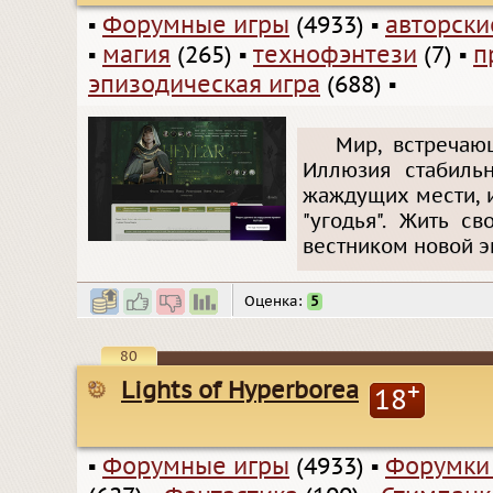
▪
Форумные игры
(4933)
▪
авторск
▪
магия
(265)
▪
технофэнтези
(7)
▪
п
эпизодическая игра
(688)
▪
Мир, встречаю
Иллюзия стабильн
жаждущих мести, 
"угодья". Жить с
вестником новой э
Оценка:
5
80
Lights of Hyperborea
+
18
▪
Форумные игры
(4933)
▪
Форумки