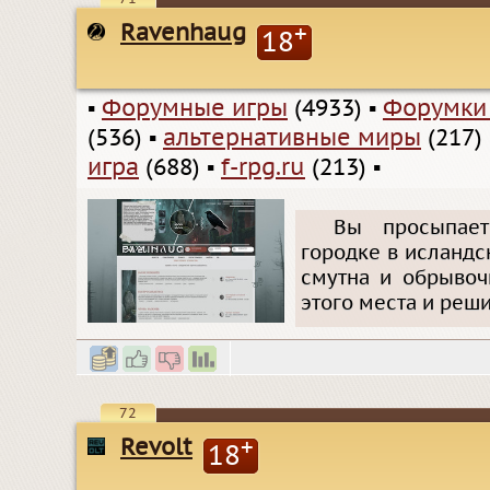
Ravenhaug
+
18
▪
Форумные игры
(4933)
▪
Форумки
(536)
▪
альтернативные миры
(217)
игра
(688)
▪
f-rpg.ru
(213)
▪
Вы просыпает
городке в исландс
смутна и обрывоч
этого места и реши
72
Revolt
+
18