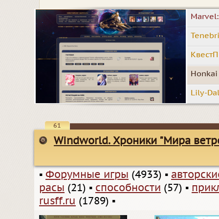
Marvel:
Tenebri
КвестП
Honkai 
Lily-Da
61
Windworld. Хроники "Мира ветр
▪
Форумные игры
(4933)
▪
авторск
расы
(21)
▪
способности
(57)
▪
прик
rusff.ru
(1789)
▪