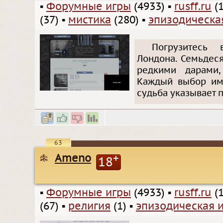
▪
Форумные игры
(4933)
▪
rusff.ru
(1
(37)
▪
мистика
(280)
▪
эпизодическа
Погрузитесь 
Лондона. Семьдес
редкими дарами,
Каждый выбор име
судьба указывает п
63
Ameno
+
18
▪
Форумные игры
(4933)
▪
rusff.ru
(1
(67)
▪
религия
(1)
▪
эпизодическая 