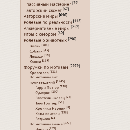
[79]
- пассивный мастеринг
[67]
- авторский сюжет
[646]
Авторские миры
[448]
Ролевые по реальности
[217]
Альтернативные миры
[60]
Игры с юмором
[290]
Ролевые о животных
[103]
Волки
[43]
Собаки
[15]
Лошади
[119]
Кошки
[2979]
Форумки по мотивам
[121]
Кроссовер
По мотивам лит.
[1245]
произведений
[538]
Гарри Поттер
[200]
Сумерки
[24]
Властелин колец
[51]
Таня Гроттер
[8]
Хроники Нарнии
[238]
Коты-воители
[13]
Ведьмак
[627]
По мотивам аниме
[179]
Наруто