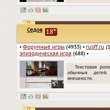
76
Седов
+
18
▪
Форумные игры
(4933)
▪
rusff.ru
(1
эпизодическая игра
(688)
▪
Текстовая рол
обычных детей. 
внешности.
77